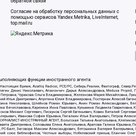
обратной связи
Согласие на обработку персональных данных с
помощью сервисов Yandex.Metrika, LiveInternet,
top.mail.ru
выполняющих функции иностранного агента:
 Настоящее Время, Azatliq Radiosi, PCE/PC, Сибирь.Реалии, Фактограф, Север
ягин Денис Николаевич, Апахончич Дарья Александровна, Medusa Project, П
етровна, Чуракова Ольга Владимировна, Железнова Мария Михайловна, Лукьян
й Илья Дмитриевич, Апухтина Юлия Владимировна, Постернак Алексей Евгеньев
рина Николаевна, Шлейнов Роман Юрьевич, Анин Роман Александрович, Вел
оника Вячеславовна, Карезина Инна Павловна, Кузьмина Людмила Гавриловна
ов Михаил Сергеевич, Пискунов Сергей Евгеньевич, Ковин Виталий Сергеевич
алерьевич, Иванова София Юрьевна, Пигалкин Илья Валерьевич, Петров Алексе
а, ЖУРНАЛИСТ-ИНОСТРАННЫЙ АГЕНТ, Вольтская Татьяна Анатольевна, Клепиков
авета Дмитриевна, Соловьева Елена Анатольевна, Арапова Галина Юрьевна, П
иа, РС-Балт, Заговора Максим Александрович, Ветошкина Валерия Валерьевна
ский союз библиофилов, Честные выборы, Нобелевский призыв, Еланчик Олег