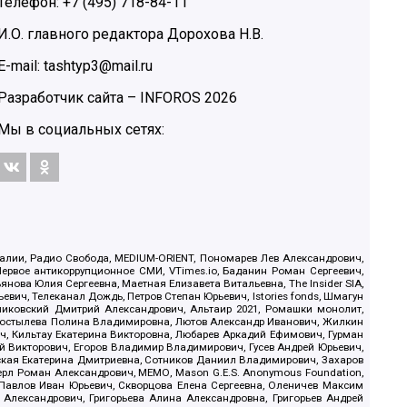
Телефон: +7 (495) 718-84-11
И.О. главного редактора Дорохова Н.В.
E-mail: tashtyp3@mail.ru
Разработчик сайта –
INFOROS
2026
Мы в социальных сетях:
.Реалии, Радио Свобода, MEDIUM-ORIENT, Пономарев Лев Александрович,
ервое антикоррупционное СМИ, VTimes.io, Баданин Роман Сергеевич,
ова Юлия Сергеевна, Маетная Елизавета Витальевна, The Insider SIA,
ич, Телеканал Дождь, Петров Степан Юрьевич, Istories fonds, Шмагун
иковский Дмитрий Александрович, Альтаир 2021, Ромашки монолит,
, Костылева Полина Владимировна, Лютов Александр Иванович, Жилкин
, Кильтау Екатерина Викторовна, Любарев Аркадий Ефимович, Гурман
й Викторович, Егоров Владимир Владимирович, Гусев Андрей Юрьевич,
ская Екатерина Дмитриевна, Сотников Даниил Владимирович, Захаров
ерл Роман Александрович, МЕМО, Mason G.E.S. Anonymous Foundation,
, Павлов Иван Юрьевич, Скворцова Елена Сергеевна, Оленичев Максим
 Александрович, Григорьева Алина Александровна, Григорьев Андрей