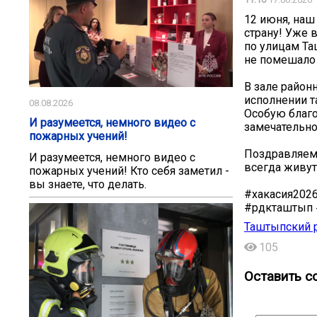
12 июня, наш
страну! Уже 
по улицам Та
не помешало
В зале район
исполнении т
08.08.2026
Особую благо
И разумеется, немного видео с
замечательно
пожарных учений!
Поздравляем 
И разумеется, немного видео с
всегда живут
пожарных учений! Кто себя заметил -
вы знаете, что делать.
#хакасия202
#рдкташтып 
Таштыпский 
105
Оставить с