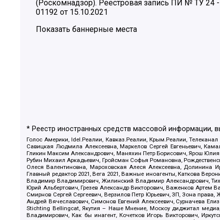
(Роскомнадзор). Реестровая запись ПИ № ТУ 24 -
01192 от 15.10.2021
Показать баннерные места
* Реестр иностранных средств массовой информации, 
Голос Америки, Idel.Реалии, Кавказ.Реалии, Крым.Реалии, Телеканал
Савицкая Людмила Алексеевна, Маркелов Сергей Евгеньевич, Камал
Гликин Максим Александрович, Маняхин Петр Борисович, Ярош Юлия П
Рубин Михаил Аркадьевич, Гройсман Софья Романовна, Рождественски
Олеся Валентиновна, Мароховская Алеся Алексеевна, Долинина И
Главный редактор 2021, Вега 2021, Важные иноагенты, Каткова Вер
Владимир Владимирович, Жилинский Владимир Александрович, Тихон
Юрий Альбертович, Грезев Александр Викторович, Важенков Артем В
Смирнов Сергей Сергеевич, Верзилов Петр Юрьевич, ЗП, Зона прав
Андрей Вячеславович, Симонов Евгений Алексеевич, Сурначева Елиз
Stichting Bellingcat, Якутия – Наше Мнение, Москоу диджитал мед
Владимирович, Как бы инагент, Кочетков Игорь Викторович, Иркут