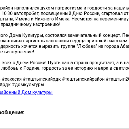
 район наполнился духом патриотизма и гордости за нашу
в 10:30 автопробег, посвященный Дню России, стартовал от
штыпа, Имека и Нижнего Имека. Несмотря на переменчивую
 праздничному настроению!
ного Дома Культуры, состоялся замечательный концерт. Пе
алантливых артистов заполнили сердца зрителей счастьем 
дарность хочется выразить группе "Любава" из города Абаз
е выступление!
всех с Днем России! Пусть наша страна процветает, а в н
 любовь к Родине, гордость за ее историю и вера в светло
6 #хакасия #таштыпскийрдк #таштыпскийрайон #таштып2
#рдк #домкультуры
районный Дом культуры
ообщение: