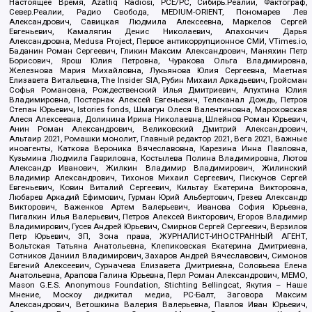
Настоящее Время, Azatliq Radiosi, PCE/PC, Сибирь.Реалии, Фактограф,
Север.Реалии, Радио Свобода, MEDIUM-ORIENT, Пономарев Лев
Александрович, Савицкая Людмила Алексеевна, Маркелов Сергей
Евгеньевич, Камалягин Денис Николаевич, Апахончич Дарья
Александровна, Medusa Project, Первое антикоррупционное СМИ, VTimes.io,
Баданин Роман Сергеевич, Гликин Максим Александрович, Маняхин Петр
Борисович, Ярош Юлия Петровна, Чуракова Ольга Владимировна,
Железнова Мария Михайловна, Лукьянова Юлия Сергеевна, Маетная
Елизавета Витальевна, The Insider SIA, Рубин Михаил Аркадьевич, Гройсман
Софья Романовна, Рождественский Илья Дмитриевич, Апухтина Юлия
Владимировна, Постернак Алексей Евгеньевич, Телеканал Дождь, Петров
Степан Юрьевич, Istories fonds, Шмагун Олеся Валентиновна, Мароховская
Алеся Алексеевна, Долинина Ирина Николаевна, Шлейнов Роман Юрьевич,
Анин Роман Александрович, Великовский Дмитрий Александрович,
Альтаир 2021, Ромашки монолит, Главный редактор 2021, Вега 2021, Важные
иноагенты, Каткова Вероника Вячеславовна, Карезина Инна Павловна,
Кузьмина Людмила Гавриловна, Костылева Полина Владимировна, Лютов
Александр Иванович, Жилкин Владимир Владимирович, Жилинский
Владимир Александрович, Тихонов Михаил Сергеевич, Пискунов Сергей
Евгеньевич, Ковин Виталий Сергеевич, Кильтау Екатерина Викторовна,
Любарев Аркадий Ефимович, Гурман Юрий Альбертович, Грезев Александр
Викторович, Важенков Артем Валерьевич, Иванова София Юрьевна,
Пигалкин Илья Валерьевич, Петров Алексей Викторович, Егоров Владимир
Владимирович, Гусев Андрей Юрьевич, Смирнов Сергей Сергеевич, Верзилов
Петр Юрьевич, ЗП, Зона права, ЖУРНАЛИСТ-ИНОСТРАННЫЙ АГЕНТ,
Вольтская Татьяна Анатольевна, Клепиковская Екатерина Дмитриевна,
Сотников Даниил Владимирович, Захаров Андрей Вячеславович, Симонов
Евгений Алексеевич, Сурначева Елизавета Дмитриевна, Соловьева Елена
Анатольевна, Арапова Галина Юрьевна, Перл Роман Александрович, МЕМО,
Mason G.E.S. Anonymous Foundation, Stichting Bellingcat, Якутия – Наше
Мнение, Москоу диджитал медиа, РС-Балт, Заговора Максим
Александрович, Ветошкина Валерия Валерьевна, Павлов Иван Юрьевич,