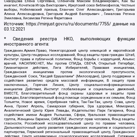
Скворцова Елена Сергеевна, Оленичев Максим Владимирович, Как бы
инагент, Кочетков Игорь Викторович, Иркутский союз библиофилов, Честные
выборы, Нобелевский призыв, Еланчик Олег Александрович, Григорьева
Алина Александровна, Григорьев Андрей Валерьевич , Гималова Регина
Эмилевна, Хисамова Регина Фаритовна
Источник:
https://minjust.gov.ru/ru/documents/7755/
данные на
03.12.2021
* Сведения реестра НКО, выполняющих функции
иностранного агента:
Гражданин.Армия.Право, Нижегородский центр немецкой и европейской
культуры, Центр гендерных исследований, Фонд защиты прав граждан Штаб,
Институт права и публичной политики, Фонд борьбы с коррупцией, Альянс
врачей, НАСИЛИЮ.НЕТ, Мы против СПИДа, СВЕЧА, Открытый Петербург,
Гуманитарное действие, Лига Избирателей, Правовая инициатива,
Гражданская инициатива против экологической преступности,
Гражданский Союз, "Хасдей Ерушалаим" (Милосердие), Центр поддержки и
содействия развитию средств массовой информации, В защиту прав
заключенных, Горячая Линия, Центр социально-информационных
инициатив Действие, Институт глобализации и социальных движений,
ВМЕСТЕ, Благотворительный фонд охраны здоровья и защиты прав
граждан, Благотворительный фонд помощи осужденным и их семьям, Фонд
Тольятти, Новое время, Серебряная тайга, Так-Так-Так, центр Сова, центр
Анна, Проект Апрель, Самарская губерния, Эра здоровья, Мемориал,
Аналитический Центр Юрия Левады, Издательство Парк Гагарина, Фонд
содействия имени Андрея Рылькова, Сфера, Уральская правозащитная
группа, Женщины Евразии, СИБАЛЬТ, Институт прав человека, Фонд защиты
гласности, Российский исследовательский центр по правам человека,
Дальневосточный центр развития гражданских инициатив и социального
партнерства, Пермский региональный правозащитный центр, Гражданское
действие, Центр независимых социологических исследований, Сутяжник,