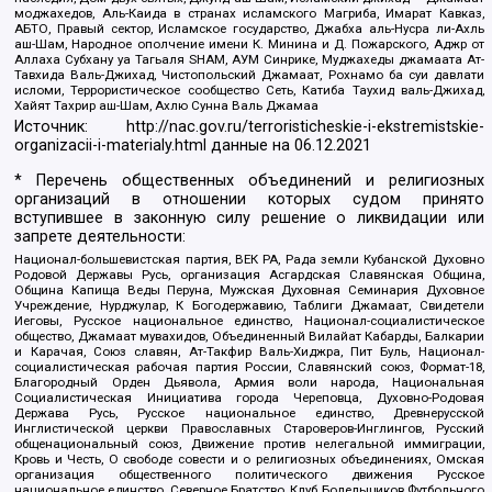
моджахедов, Аль-Каида в странах исламского Магриба, Имарат Кавказ,
АБТО, Правый сектор, Исламское государство, Джабха аль-Нусра ли-Ахль
аш-Шам, Народное ополчение имени К. Минина и Д. Пожарского, Аджр от
Аллаха Субхану уа Тагьаля SHAM, АУМ Синрике, Муджахеды джамаата Ат-
Тавхида Валь-Джихад, Чистопольский Джамаат, Рохнамо ба суи давлати
исломи, Террористическое сообщество Сеть, Катиба Таухид валь-Джихад,
Хайят Тахрир аш-Шам, Ахлю Сунна Валь Джамаа
Источник:
http://nac.gov.ru/terroristicheskie-i-ekstremistskie-
organizacii-i-materialy.html
данные на
06.12.2021
* Перечень общественных объединений и религиозных
организаций в отношении которых судом принято
вступившее в законную силу решение о ликвидации или
запрете деятельности:
Национал-большевистская партия, ВЕК РА, Рада земли Кубанской Духовно
Родовой Державы Русь, организация Асгардская Славянская Община,
Община Капища Веды Перуна, Мужская Духовная Семинария Духовное
Учреждение, Нурджулар, К Богодержавию, Таблиги Джамаат, Свидетели
Иеговы, Русское национальное единство, Национал-социалистическое
общество, Джамаат мувахидов, Объединенный Вилайат Кабарды, Балкарии
и Карачая, Союз славян, Ат-Такфир Валь-Хиджра, Пит Буль, Национал-
социалистическая рабочая партия России, Славянский союз, Формат-18,
Благородный Орден Дьявола, Армия воли народа, Национальная
Социалистическая Инициатива города Череповца, Духовно-Родовая
Держава Русь, Русское национальное единство, Древнерусской
Инглистической церкви Православных Староверов-Инглингов, Русский
общенациональный союз, Движение против нелегальной иммиграции,
Кровь и Честь, О свободе совести и о религиозных объединениях, Омская
организация общественного политического движения Русское
национальное единство, Северное Братство, Клуб Болельщиков Футбольного