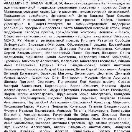
АКАДЕМИЯ ПО ПРАВАМ ЧЕЛОВЕКА, Частное учреждение в Калининграде по
административной поддержке реализации программ и проектов Совета
Министров северных стран, Центр развития некоммерческих организаций,
Гражданское содействие, Интернешнл-Р, Центр Защиты Прав Средств
Массовой Информации, Институт развития прессы - Сибирь, Частное
учреждение в Санкт-Петербурге по административной поддержке
реализации программ и проектов Совета Министров Северных Стран, Фонд
поддержки свободы прессы, Гражданский контроль, Человек и Закон,
Общественная комиссия по сохранению наследия академика Сахарова,
МЕМО. РУ, Институт региональной прессы, Институт Развития Свободы
Информации, Экозащита!-Женсовет, Общественный вердикт, Евразийская
антимонопольная ассоциация, Дзугкоева Регина Николаевна, Кривенко
Сергей Владимирович, Милославский Павел Юрьевич, Шнырова Ольга
Вадимовна, Чанышева Лилия Айратовна, Сидорович Ольга Борисовна,
Туровский Александр Алексеевич, Васильева Анастасия Евгеньевна, Ривина
Анна Валерьевна, Бурдина Юлия Владимировна, Бойко Анатолий
Николаевич, Пивоваров Андрей Сергеевич, Дугин Сергей Георгиевич, Аверин
Виталий Евгеньевич, Барахоев Магомед Бекханович, Шевченко Дмитрий
Александрович, Шарипков Олег Викторович, Мошель Ирина Ароновна,
Шведов Григорий Сергеевич, Пономарев Лев Александрович, Созаев
Валерий Валерьевич, Каргалицкий Борис Юльевич, Исакова Ирина
Александровна, Исламов Тимур Рифгатович, Романова Ольга Евгеньевна,
Щаров Сергей Алексадрович, Цирульников Борис Альбертович, Халидова
Марина Владимировна, Людевиг Марина Зариевна, Федотова Галина
Анатольевна, Паутов Юрий Анатольевич, Верховский Александр Маркович,
Пислакова-Паркер Марина Петровна, Кочеткова Татьяна Владимировна,
Чуркина Наталья Валерьевна, Акимова Татьяна Николаевна, Золотарева
Екатерина Александровна, Рачинский Ян Збигневич, Жемкова Елена
Борисовна, Гудков Лев Дмитриевич, Илларионова Юлия Юрьевна, Саранг
Анна Васильевна, Захарова Светлана Сергеевна, Щур Татьяна Михайловна,
Щур Николай Алексеевич, Аверин Владимир Анатольевич, Блинушов
Андрей Юрьевич, Мосин Алексей Геннадьевич, Гефтер Валентин