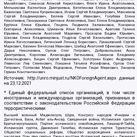
Михайлович, Симонов Алексей Кириллович, Флиге Ирина Анатольевна,
Мельникова Валентина Дмитриевна, Вититинова Елена Владимировна,
Баженова Светлана Куприяновна, Исаев Сергей Владимирович, Максимов
Сергей Владимирович, Беляев Сергей Иванович, Голубева Елена
Николаевна, Ганнушкина Светлана Алексеевна, Закс Елена Владимировна,
Буртина Елена Юрьевна, Гендель Людмила Залмановна, Кокорина
Екатерина Алексеевна, Шуманов Илья Вячеславович, Арапова Галина
Юрьевна, Свечников Анатолий Мариевич, Прохоров Вадим Юрьевич,
Шахова Елена Владимировна, Подузов Сергей Васильевич, Протасова
Ирина Вячеславовна, Литинский Леонид Борисович, Лукашевский Сергей
Маркович, Бахмин Вячеслав Иванович, Шабад Анатолий Ефимович, Сухих
Дарья Николаевна, Орлов Олег Петрович, Добровольская Анна
Дмитриевна, Королева Александра Евгеньевна, Смирнов Владимир
Александрович, Вицин Сергей Ефимович, Золотухин Борис Андреевич,
Левинсон Лев Семенович, Локшина Татьяна Иосифовна, Орлов Олег
Петрович, Полякова Мара Федоровна, Резник Генри Маркович, Захаров
Герман Константинович
Источник:
http://unro.minjust.ru/NKOForeignAgent.aspx
данные
на
23.12.2021
* Единый федеральный список организаций, в том числе
иностранных и международных организаций, признанных в
соответствии с законодательством Российской Федерации
террористическими:
Высший военный Маджлисуль Шура, Конгресс народов Ичкерии и
Дагестана, База, Асбат аль-Ансар, Священная война, Исламская группа,
Братья-мусульмане, Партия исламского освобождения, Лашкар-И-Тайба,
Исламская группа, Движение Талибан, Исламская партия Туркестана,
Общество социальных реформ, Общество возрождения исламского
наследия, Дом двух святых, Джунд аш-Шам, Исламский джихад – Джамаат