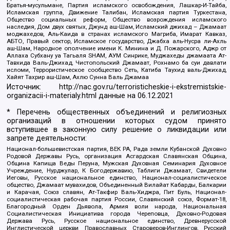
Братья-мусульмане, Партия исламского освобождения, Лашкар-И-Тайба,
Исламская группа, Движение Талибан, Исламская партия Туркестана,
Общество социальных реформ, Общество возрождения исламского
наследия, Дом двух святых, Джунд аш-Шам, Исламский джихад – Джамаат
моджахедов, Аль-Каида в странах исламского Магриба, Имарат Кавказ,
АБТО, Правый сектор, Исламское государство, Джабха аль-Нусра ли-Ахль
аш-Шам, Народное ополчение имени К. Минина и Д. Пожарского, Аджр от
Аллаха Субхану уа Тагьаля SHAM, АУМ Синрике, Муджахеды джамаата Ат-
Тавхида Валь-Джихад, Чистопольский Джамаат, Рохнамо ба суи давлати
исломи, Террористическое сообщество Сеть, Катиба Таухид валь-Джихад,
Хайят Тахрир аш-Шам, Ахлю Сунна Валь Джамаа
Источник:
http://nac.gov.ru/terroristicheskie-i-ekstremistskie-
organizacii-i-materialy.html
данные на
06.12.2021
* Перечень общественных объединений и религиозных
организаций в отношении которых судом принято
вступившее в законную силу решение о ликвидации или
запрете деятельности:
Национал-большевистская партия, ВЕК РА, Рада земли Кубанской Духовно
Родовой Державы Русь, организация Асгардская Славянская Община,
Община Капища Веды Перуна, Мужская Духовная Семинария Духовное
Учреждение, Нурджулар, К Богодержавию, Таблиги Джамаат, Свидетели
Иеговы, Русское национальное единство, Национал-социалистическое
общество, Джамаат мувахидов, Объединенный Вилайат Кабарды, Балкарии
и Карачая, Союз славян, Ат-Такфир Валь-Хиджра, Пит Буль, Национал-
социалистическая рабочая партия России, Славянский союз, Формат-18,
Благородный Орден Дьявола, Армия воли народа, Национальная
Социалистическая Инициатива города Череповца, Духовно-Родовая
Держава Русь, Русское национальное единство, Древнерусской
Инглистической церкви Православных Староверов-Инглингов, Русский