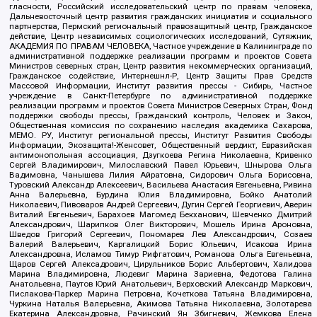
гласности, Российский исследовательский центр по правам человека,
Дальневосточный центр развития гражданских инициатив и социального
партнерства, Пермский региональный правозащитный центр, Гражданское
действие, Центр независимых социологических исследований, Сутяжник,
АКАДЕМИЯ ПО ПРАВАМ ЧЕЛОВЕКА, Частное учреждение в Калининграде по
административной поддержке реализации программ и проектов Совета
Министров северных стран, Центр развития некоммерческих организаций,
Гражданское содействие, Интернешнл-Р, Центр Защиты Прав Средств
Массовой Информации, Институт развития прессы - Сибирь, Частное
учреждение в Санкт-Петербурге по административной поддержке
реализации программ и проектов Совета Министров Северных Стран, Фонд
поддержки свободы прессы, Гражданский контроль, Человек и Закон,
Общественная комиссия по сохранению наследия академика Сахарова,
МЕМО. РУ, Институт региональной прессы, Институт Развития Свободы
Информации, Экозащита!-Женсовет, Общественный вердикт, Евразийская
антимонопольная ассоциация, Дзугкоева Регина Николаевна, Кривенко
Сергей Владимирович, Милославский Павел Юрьевич, Шнырова Ольга
Вадимовна, Чанышева Лилия Айратовна, Сидорович Ольга Борисовна,
Туровский Александр Алексеевич, Васильева Анастасия Евгеньевна, Ривина
Анна Валерьевна, Бурдина Юлия Владимировна, Бойко Анатолий
Николаевич, Пивоваров Андрей Сергеевич, Дугин Сергей Георгиевич, Аверин
Виталий Евгеньевич, Барахоев Магомед Бекханович, Шевченко Дмитрий
Александрович, Шарипков Олег Викторович, Мошель Ирина Ароновна,
Шведов Григорий Сергеевич, Пономарев Лев Александрович, Созаев
Валерий Валерьевич, Каргалицкий Борис Юльевич, Исакова Ирина
Александровна, Исламов Тимур Рифгатович, Романова Ольга Евгеньевна,
Щаров Сергей Алексадрович, Цирульников Борис Альбертович, Халидова
Марина Владимировна, Людевиг Марина Зариевна, Федотова Галина
Анатольевна, Паутов Юрий Анатольевич, Верховский Александр Маркович,
Пислакова-Паркер Марина Петровна, Кочеткова Татьяна Владимировна,
Чуркина Наталья Валерьевна, Акимова Татьяна Николаевна, Золотарева
Екатерина Александровна, Рачинский Ян Збигневич, Жемкова Елена