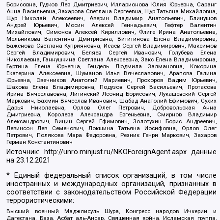
Борисовна, Гудков Лев Дмитриевич, Илларионова Юлия Юрьевна, Саранг
Анна Васильевна, Захарова Светлана Сергеевна, Щур Татьяна Михайловна,
Щур Николай Алексеевич, Аверин Владимир Анатольевич, Блинушов
Андрей Юрьевич, Мосин Алексей Геннадьевич, Гефтер Валентин
Михайлович, Симонов Алексей Кириллович, Флиге Ирина Анатольевна,
Мельникова Валентина Дмитриевна, Вититинова Елена Владимировна,
Баженова Светлана Куприяновна, Исаев Сергей Владимирович, Максимов
Сергей Владимирович, Беляев Сергей Иванович, Голубева Елена
Николаевна, Ганнушкина Светлана Алексеевна, Закс Елена Владимировна,
Буртина Елена Юрьевна, Гендель Людмила Залмановна, Кокорина
Екатерина Алексеевна, Шуманов Илья Вячеславович, Арапова Галина
Юрьевна, Свечников Анатолий Мариевич, Прохоров Вадим Юрьевич,
Шахова Елена Владимировна, Подузов Сергей Васильевич, Протасова
Ирина Вячеславовна, Литинский Леонид Борисович, Лукашевский Сергей
Маркович, Бахмин Вячеслав Иванович, Шабад Анатолий Ефимович, Сухих
Дарья Николаевна, Орлов Олег Петрович, Добровольская Анна
Дмитриевна, Королева Александра Евгеньевна, Смирнов Владимир
Александрович, Вицин Сергей Ефимович, Золотухин Борис Андреевич,
Левинсон Лев Семенович, Локшина Татьяна Иосифовна, Орлов Олег
Петрович, Полякова Мара Федоровна, Резник Генри Маркович, Захаров
Герман Константинович
Источник:
http://unro.minjust.ru/NKOForeignAgent.aspx
данные
на
23.12.2021
* Единый федеральный список организаций, в том числе
иностранных и международных организаций, признанных в
соответствии с законодательством Российской Федерации
террористическими:
Высший военный Маджлисуль Шура, Конгресс народов Ичкерии и
Дагестана, База, Асбат аль-Ансар, Священная война, Исламская группа,