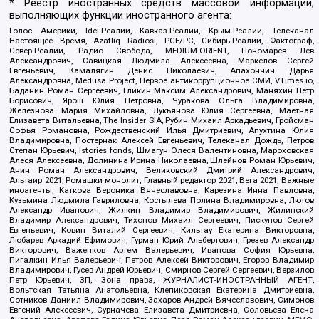
* Реестр иностранных средств массовой информации,
выполняющих функции иностранного агента:
Голос Америки, Idel.Реалии, Кавказ.Реалии, Крым.Реалии, Телеканал
Настоящее Время, Azatliq Radiosi, PCE/PC, Сибирь.Реалии, Фактограф,
Север.Реалии, Радио Свобода, MEDIUM-ORIENT, Пономарев Лев
Александрович, Савицкая Людмила Алексеевна, Маркелов Сергей
Евгеньевич, Камалягин Денис Николаевич, Апахончич Дарья
Александровна, Medusa Project, Первое антикоррупционное СМИ, VTimes.io,
Баданин Роман Сергеевич, Гликин Максим Александрович, Маняхин Петр
Борисович, Ярош Юлия Петровна, Чуракова Ольга Владимировна,
Железнова Мария Михайловна, Лукьянова Юлия Сергеевна, Маетная
Елизавета Витальевна, The Insider SIA, Рубин Михаил Аркадьевич, Гройсман
Софья Романовна, Рождественский Илья Дмитриевич, Апухтина Юлия
Владимировна, Постернак Алексей Евгеньевич, Телеканал Дождь, Петров
Степан Юрьевич, Istories fonds, Шмагун Олеся Валентиновна, Мароховская
Алеся Алексеевна, Долинина Ирина Николаевна, Шлейнов Роман Юрьевич,
Анин Роман Александрович, Великовский Дмитрий Александрович,
Альтаир 2021, Ромашки монолит, Главный редактор 2021, Вега 2021, Важные
иноагенты, Каткова Вероника Вячеславовна, Карезина Инна Павловна,
Кузьмина Людмила Гавриловна, Костылева Полина Владимировна, Лютов
Александр Иванович, Жилкин Владимир Владимирович, Жилинский
Владимир Александрович, Тихонов Михаил Сергеевич, Пискунов Сергей
Евгеньевич, Ковин Виталий Сергеевич, Кильтау Екатерина Викторовна,
Любарев Аркадий Ефимович, Гурман Юрий Альбертович, Грезев Александр
Викторович, Важенков Артем Валерьевич, Иванова София Юрьевна,
Пигалкин Илья Валерьевич, Петров Алексей Викторович, Егоров Владимир
Владимирович, Гусев Андрей Юрьевич, Смирнов Сергей Сергеевич, Верзилов
Петр Юрьевич, ЗП, Зона права, ЖУРНАЛИСТ-ИНОСТРАННЫЙ АГЕНТ,
Вольтская Татьяна Анатольевна, Клепиковская Екатерина Дмитриевна,
Сотников Даниил Владимирович, Захаров Андрей Вячеславович, Симонов
Евгений Алексеевич, Сурначева Елизавета Дмитриевна, Соловьева Елена