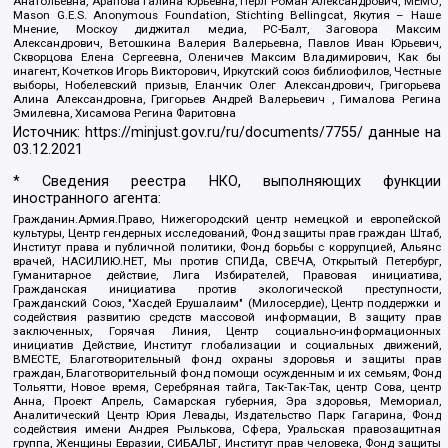
Анатольевна, Арапова Галина Юрьевна, Перл Роман Александрович, МЕМО,
Mason G.E.S. Anonymous Foundation, Stichting Bellingcat, Якутия – Наше
Мнение, Москоу диджитал медиа, РС-Балт, Заговора Максим
Александрович, Ветошкина Валерия Валерьевна, Павлов Иван Юрьевич,
Скворцова Елена Сергеевна, Оленичев Максим Владимирович, Как бы
инагент, Кочетков Игорь Викторович, Иркутский союз библиофилов, Честные
выборы, Нобелевский призыв, Еланчик Олег Александрович, Григорьева
Алина Александровна, Григорьев Андрей Валерьевич , Гималова Регина
Эмилевна, Хисамова Регина Фаритовна
Источник:
https://minjust.gov.ru/ru/documents/7755/
данные на
03.12.2021
* Сведения реестра НКО, выполняющих функции
иностранного агента:
Гражданин.Армия.Право, Нижегородский центр немецкой и европейской
культуры, Центр гендерных исследований, Фонд защиты прав граждан Штаб,
Институт права и публичной политики, Фонд борьбы с коррупцией, Альянс
врачей, НАСИЛИЮ.НЕТ, Мы против СПИДа, СВЕЧА, Открытый Петербург,
Гуманитарное действие, Лига Избирателей, Правовая инициатива,
Гражданская инициатива против экологической преступности,
Гражданский Союз, "Хасдей Ерушалаим" (Милосердие), Центр поддержки и
содействия развитию средств массовой информации, В защиту прав
заключенных, Горячая Линия, Центр социально-информационных
инициатив Действие, Институт глобализации и социальных движений,
ВМЕСТЕ, Благотворительный фонд охраны здоровья и защиты прав
граждан, Благотворительный фонд помощи осужденным и их семьям, Фонд
Тольятти, Новое время, Серебряная тайга, Так-Так-Так, центр Сова, центр
Анна, Проект Апрель, Самарская губерния, Эра здоровья, Мемориал,
Аналитический Центр Юрия Левады, Издательство Парк Гагарина, Фонд
содействия имени Андрея Рылькова, Сфера, Уральская правозащитная
группа, Женщины Евразии, СИБАЛЬТ, Институт прав человека, Фонд защиты