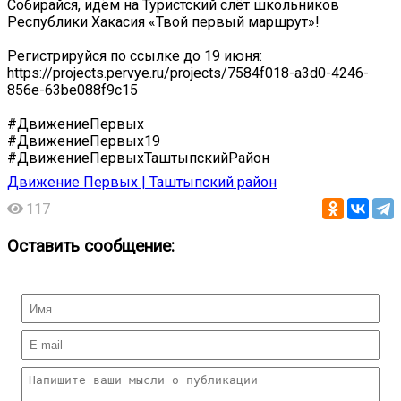
Собирайся, идём на Туристский слёт школьников
Республики Хакасия «Твой первый маршрут»!
Регистрируйся по ссылке до 19 июня:
https://projects.pervye.ru/projects/7584f018-a3d0-4246-
856e-63be088f9c15
#ДвижениеПервых
#ДвижениеПервых19
#ДвижениеПервыхТаштыпскийРайон
Движение Первых | Таштыпский район
117
Оставить сообщение: