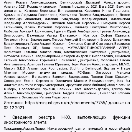
Анин Роман Александрович, Великовский Дмитрий Александрович,
Альтаир 2021, Ромашки монолит, Главный редактор 2021, Вега 2021, Важные
иноагенты, Каткова Вероника Вячеславовна, Карезина Инна Павловна,
Кузьмина Людмила Гавриловна, Костылева Полина Владимировна, Лютов
Александр Иванович, Жилкин Владимир Владимирович, Жилинский
Владимир Александрович, Тихонов Михаил Сергеевич, Пискунов Сергей
Евгеньевич, Ковин Виталий Сергеевич, Кильтау Екатерина Викторовна,
Любарев Аркадий Ефимович, Гурман Юрий Альбертович, Грезев Александр
Викторович, Важенков Артем Валерьевич, Иванова София Юрьевна,
Пигалкин Илья Валерьевич, Петров Алексей Викторович, Егоров Владимир
Владимирович, Гусев Андрей Юрьевич, Смирнов Сергей Сергеевич, Верзилов
Петр Юрьевич, ЗП, Зона права, ЖУРНАЛИСТ-ИНОСТРАННЫЙ АГЕНТ,
Вольтская Татьяна Анатольевна, Клепиковская Екатерина Дмитриевна,
Сотников Даниил Владимирович, Захаров Андрей Вячеславович, Симонов
Евгений Алексеевич, Сурначева Елизавета Дмитриевна, Соловьева Елена
Анатольевна, Арапова Галина Юрьевна, Перл Роман Александрович, МЕМО,
Mason G.E.S. Anonymous Foundation, Stichting Bellingcat, Якутия – Наше
Мнение, Москоу диджитал медиа, РС-Балт, Заговора Максим
Александрович, Ветошкина Валерия Валерьевна, Павлов Иван Юрьевич,
Скворцова Елена Сергеевна, Оленичев Максим Владимирович, Как бы
инагент, Кочетков Игорь Викторович, Иркутский союз библиофилов, Честные
выборы, Нобелевский призыв, Еланчик Олег Александрович, Григорьева
Алина Александровна, Григорьев Андрей Валерьевич , Гималова Регина
Эмилевна, Хисамова Регина Фаритовна
Источник:
https://minjust.gov.ru/ru/documents/7755/
данные на
03.12.2021
* Сведения реестра НКО, выполняющих функции
иностранного агента:
Гражданин.Армия.Право, Нижегородский центр немецкой и европейской