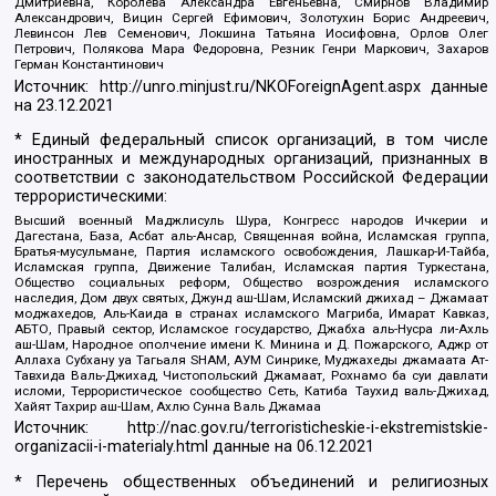
Дмитриевна, Королева Александра Евгеньевна, Смирнов Владимир
Александрович, Вицин Сергей Ефимович, Золотухин Борис Андреевич,
Левинсон Лев Семенович, Локшина Татьяна Иосифовна, Орлов Олег
Петрович, Полякова Мара Федоровна, Резник Генри Маркович, Захаров
Герман Константинович
Источник:
http://unro.minjust.ru/NKOForeignAgent.aspx
данные
на
23.12.2021
* Единый федеральный список организаций, в том числе
иностранных и международных организаций, признанных в
соответствии с законодательством Российской Федерации
террористическими:
Высший военный Маджлисуль Шура, Конгресс народов Ичкерии и
Дагестана, База, Асбат аль-Ансар, Священная война, Исламская группа,
Братья-мусульмане, Партия исламского освобождения, Лашкар-И-Тайба,
Исламская группа, Движение Талибан, Исламская партия Туркестана,
Общество социальных реформ, Общество возрождения исламского
наследия, Дом двух святых, Джунд аш-Шам, Исламский джихад – Джамаат
моджахедов, Аль-Каида в странах исламского Магриба, Имарат Кавказ,
АБТО, Правый сектор, Исламское государство, Джабха аль-Нусра ли-Ахль
аш-Шам, Народное ополчение имени К. Минина и Д. Пожарского, Аджр от
Аллаха Субхану уа Тагьаля SHAM, АУМ Синрике, Муджахеды джамаата Ат-
Тавхида Валь-Джихад, Чистопольский Джамаат, Рохнамо ба суи давлати
исломи, Террористическое сообщество Сеть, Катиба Таухид валь-Джихад,
Хайят Тахрир аш-Шам, Ахлю Сунна Валь Джамаа
Источник:
http://nac.gov.ru/terroristicheskie-i-ekstremistskie-
organizacii-i-materialy.html
данные на
06.12.2021
* Перечень общественных объединений и религиозных