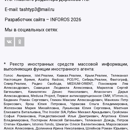
E-mail: tashtyp3@mail.ru
Разработчик сайта –
INFOROS
2026
Мы в социальных сетях:
* Реестр иностранных средств массовой информации,
выполняющих функции иностранного агента:
Голос Америки, Idel.Реалии, Кавказ.Реалии, Крым.Реалии, Телеканал
Настоящее Время, Azatliq Radiosi, PCE/PC, Сибирь.Реалии, Фактограф,
Север.Реалии, Радио Свобода, MEDIUM-ORIENT, Пономарев Лев
Александрович, Савицкая Людмила Алексеевна, Маркелов Сергей
Евгеньевич, Камалягин Денис Николаевич, Апахончич Дарья
Александровна, Medusa Project, Первое антикоррупционное СМИ, VTimes.io,
Баданин Роман Сергеевич, Гликин Максим Александрович, Маняхин Петр
Борисович, Ярош Юлия Петровна, Чуракова Ольга Владимировна,
Железнова Мария Михайловна, Лукьянова Юлия Сергеевна, Маетная
Елизавета Витальевна, The Insider SIA, Рубин Михаил Аркадьевич, Гройсман
Софья Романовна, Рождественский Илья Дмитриевич, Апухтина Юлия
Владимировна, Постернак Алексей Евгеньевич, Телеканал Дождь, Петров
Степан Юрьевич, Istories fonds, Шмагун Олеся Валентиновна, Мароховская
Алеся Алексеевна, Долинина Ирина Николаевна, Шлейнов Роман Юрьевич,