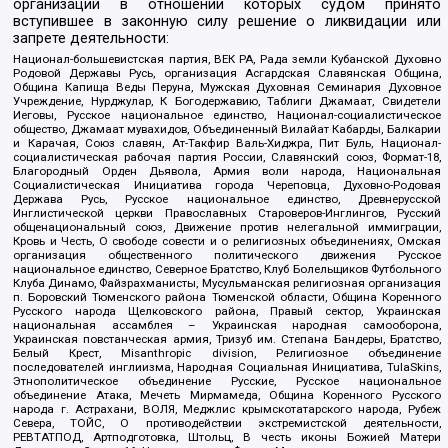
организаций в отношении которых судом принято
вступившее в законную силу решение о ликвидации или
запрете деятельности:
Национал-большевистская партия, ВЕК РА, Рада земли Кубанской Духовно
Родовой Державы Русь, организация Асгардская Славянская Община,
Община Капища Веды Перуна, Мужская Духовная Семинария Духовное
Учреждение, Нурджулар, К Богодержавию, Таблиги Джамаат, Свидетели
Иеговы, Русское национальное единство, Национал-социалистическое
общество, Джамаат мувахидов, Объединенный Вилайат Кабарды, Балкарии
и Карачая, Союз славян, Ат-Такфир Валь-Хиджра, Пит Буль, Национал-
социалистическая рабочая партия России, Славянский союз, Формат-18,
Благородный Орден Дьявола, Армия воли народа, Национальная
Социалистическая Инициатива города Череповца, Духовно-Родовая
Держава Русь, Русское национальное единство, Древнерусской
Инглистической церкви Православных Староверов-Инглингов, Русский
общенациональный союз, Движение против нелегальной иммиграции,
Кровь и Честь, О свободе совести и о религиозных объединениях, Омская
организация общественного политического движения Русское
национальное единство, Северное Братство, Клуб Болельщиков Футбольного
Клуба Динамо, Файзрахманисты, Мусульманская религиозная организация
п. Боровский Тюменского района Тюменской области, Община Коренного
Русского народа Щелковского района, Правый сектор, Украинская
национальная ассамблея – Украинская народная самооборона,
Украинская повстанческая армия, Тризуб им. Степана Бандеры, Братство,
Белый Крест, Misanthropic division, Религиозное объединение
последователей инглиизма, Народная Социальная Инициатива, TulaSkins,
Этнополитическое объединение Русские, Русское национальное
объединение Атака, Мечеть Мирмамеда, Община Коренного Русского
народа г. Астрахани, ВОЛЯ, Меджлис крымскотатарского народа, Рубеж
Севера, ТОЙС, О противодействии экстремистской деятельности,
РЕВТАТПОД, Артподготовка, Штольц, В честь иконы Божией Матери