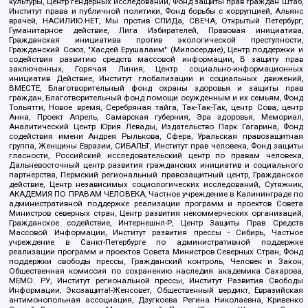
культуры, Центр гендерных исследований, Фонд защиты прав граждан Штаб,
Институт права и публичной политики, Фонд борьбы с коррупцией, Альянс
врачей, НАСИЛИЮ.НЕТ, Мы против СПИДа, СВЕЧА, Открытый Петербург,
Гуманитарное действие, Лига Избирателей, Правовая инициатива,
Гражданская инициатива против экологической преступности,
Гражданский Союз, "Хасдей Ерушалаим" (Милосердие), Центр поддержки и
содействия развитию средств массовой информации, В защиту прав
заключенных, Горячая Линия, Центр социально-информационных
инициатив Действие, Институт глобализации и социальных движений,
ВМЕСТЕ, Благотворительный фонд охраны здоровья и защиты прав
граждан, Благотворительный фонд помощи осужденным и их семьям, Фонд
Тольятти, Новое время, Серебряная тайга, Так-Так-Так, центр Сова, центр
Анна, Проект Апрель, Самарская губерния, Эра здоровья, Мемориал,
Аналитический Центр Юрия Левады, Издательство Парк Гагарина, Фонд
содействия имени Андрея Рылькова, Сфера, Уральская правозащитная
группа, Женщины Евразии, СИБАЛЬТ, Институт прав человека, Фонд защиты
гласности, Российский исследовательский центр по правам человека,
Дальневосточный центр развития гражданских инициатив и социального
партнерства, Пермский региональный правозащитный центр, Гражданское
действие, Центр независимых социологических исследований, Сутяжник,
АКАДЕМИЯ ПО ПРАВАМ ЧЕЛОВЕКА, Частное учреждение в Калининграде по
административной поддержке реализации программ и проектов Совета
Министров северных стран, Центр развития некоммерческих организаций,
Гражданское содействие, Интернешнл-Р, Центр Защиты Прав Средств
Массовой Информации, Институт развития прессы - Сибирь, Частное
учреждение в Санкт-Петербурге по административной поддержке
реализации программ и проектов Совета Министров Северных Стран, Фонд
поддержки свободы прессы, Гражданский контроль, Человек и Закон,
Общественная комиссия по сохранению наследия академика Сахарова,
МЕМО. РУ, Институт региональной прессы, Институт Развития Свободы
Информации, Экозащита!-Женсовет, Общественный вердикт, Евразийская
антимонопольная ассоциация, Дзугкоева Регина Николаевна, Кривенко