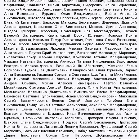
Сергей Владимирович, Милославский Павел Юрьевич, Шнырова Ольга
Вадимовна, Чанышева Лилия Айратовна, Сидорович Ольга Борисовна,
Туровский Александр Алексеевич, Васильева Анастасия Евгеньевна, Ривина
Анна Валерьевна, Бурдина Юлия Владимировна, Бойко Анатолий
Николаевич, Пивоваров Андрей Сергеевич, Дугин Сергей Георгиевич, Аверин
Виталий Евгеньевич, Барахоев Магомед Бекханович, Шевченко Дмитрий
Александрович, Шарипков Олег Викторович, Мошель Ирина Ароновна,
Шведов Григорий Сергеевич, Пономарев Лев Александрович, Созаев
Валерий Валерьевич, Каргалицкий Борис Юльевич, Исакова Ирина
Александровна, Исламов Тимур Рифгатович, Романова Ольга Евгеньевна,
Щаров Сергей Алексадрович, Цирульников Борис Альбертович, Халидова
Марина Владимировна, Людевиг Марина Зариевна, Федотова Галина
Анатольевна, Паутов Юрий Анатольевич, Верховский Александр Маркович,
Пислакова-Паркер Марина Петровна, Кочеткова Татьяна Владимировна,
Чуркина Наталья Валерьевна, Акимова Татьяна Николаевна, Золотарева
Екатерина Александровна, Рачинский Ян Збигневич, Жемкова Елена
Борисовна, Гудков Лев Дмитриевич, Илларионова Юлия Юрьевна, Саранг
Анна Васильевна, Захарова Светлана Сергеевна, Щур Татьяна Михайловна,
Щур Николай Алексеевич, Аверин Владимир Анатольевич, Блинушов
Андрей Юрьевич, Мосин Алексей Геннадьевич, Гефтер Валентин
Михайлович, Симонов Алексей Кириллович, Флиге Ирина Анатольевна,
Мельникова Валентина Дмитриевна, Вититинова Елена Владимировна,
Баженова Светлана Куприяновна, Исаев Сергей Владимирович, Максимов
Сергей Владимирович, Беляев Сергей Иванович, Голубева Елена
Николаевна, Ганнушкина Светлана Алексеевна, Закс Елена Владимировна,
Буртина Елена Юрьевна, Гендель Людмила Залмановна, Кокорина
Екатерина Алексеевна, Шуманов Илья Вячеславович, Арапова Галина
Юрьевна, Свечников Анатолий Мариевич, Прохоров Вадим Юрьевич,
Шахова Елена Владимировна, Подузов Сергей Васильевич, Протасова
Ирина Вячеславовна, Литинский Леонид Борисович, Лукашевский Сергей
Маркович, Бахмин Вячеслав Иванович, Шабад Анатолий Ефимович, Сухих
Дарья Николаевна, Орлов Олег Петрович, Добровольская Анна