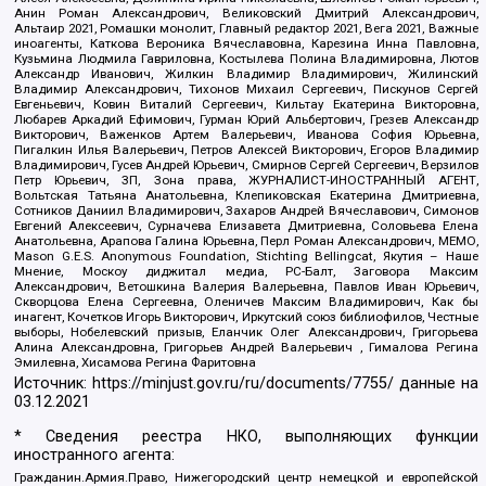
Анин Роман Александрович, Великовский Дмитрий Александрович,
Альтаир 2021, Ромашки монолит, Главный редактор 2021, Вега 2021, Важные
иноагенты, Каткова Вероника Вячеславовна, Карезина Инна Павловна,
Кузьмина Людмила Гавриловна, Костылева Полина Владимировна, Лютов
Александр Иванович, Жилкин Владимир Владимирович, Жилинский
Владимир Александрович, Тихонов Михаил Сергеевич, Пискунов Сергей
Евгеньевич, Ковин Виталий Сергеевич, Кильтау Екатерина Викторовна,
Любарев Аркадий Ефимович, Гурман Юрий Альбертович, Грезев Александр
Викторович, Важенков Артем Валерьевич, Иванова София Юрьевна,
Пигалкин Илья Валерьевич, Петров Алексей Викторович, Егоров Владимир
Владимирович, Гусев Андрей Юрьевич, Смирнов Сергей Сергеевич, Верзилов
Петр Юрьевич, ЗП, Зона права, ЖУРНАЛИСТ-ИНОСТРАННЫЙ АГЕНТ,
Вольтская Татьяна Анатольевна, Клепиковская Екатерина Дмитриевна,
Сотников Даниил Владимирович, Захаров Андрей Вячеславович, Симонов
Евгений Алексеевич, Сурначева Елизавета Дмитриевна, Соловьева Елена
Анатольевна, Арапова Галина Юрьевна, Перл Роман Александрович, МЕМО,
Mason G.E.S. Anonymous Foundation, Stichting Bellingcat, Якутия – Наше
Мнение, Москоу диджитал медиа, РС-Балт, Заговора Максим
Александрович, Ветошкина Валерия Валерьевна, Павлов Иван Юрьевич,
Скворцова Елена Сергеевна, Оленичев Максим Владимирович, Как бы
инагент, Кочетков Игорь Викторович, Иркутский союз библиофилов, Честные
выборы, Нобелевский призыв, Еланчик Олег Александрович, Григорьева
Алина Александровна, Григорьев Андрей Валерьевич , Гималова Регина
Эмилевна, Хисамова Регина Фаритовна
Источник:
https://minjust.gov.ru/ru/documents/7755/
данные на
03.12.2021
* Сведения реестра НКО, выполняющих функции
иностранного агента:
Гражданин.Армия.Право, Нижегородский центр немецкой и европейской