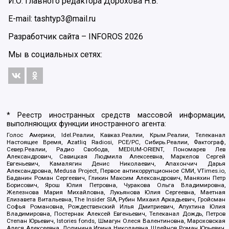
И.О. главного редактора Дорохова Н.В.
E-mail: tashtyp3@mail.ru
Разработчик сайта –
INFOROS
2026
Мы в социальных сетях:
* Реестр иностранных средств массовой информации,
выполняющих функции иностранного агента:
Голос Америки, Idel.Реалии, Кавказ.Реалии, Крым.Реалии, Телеканал
Настоящее Время, Azatliq Radiosi, PCE/PC, Сибирь.Реалии, Фактограф,
Север.Реалии, Радио Свобода, MEDIUM-ORIENT, Пономарев Лев
Александрович, Савицкая Людмила Алексеевна, Маркелов Сергей
Евгеньевич, Камалягин Денис Николаевич, Апахончич Дарья
Александровна, Medusa Project, Первое антикоррупционное СМИ, VTimes.io,
Баданин Роман Сергеевич, Гликин Максим Александрович, Маняхин Петр
Борисович, Ярош Юлия Петровна, Чуракова Ольга Владимировна,
Железнова Мария Михайловна, Лукьянова Юлия Сергеевна, Маетная
Елизавета Витальевна, The Insider SIA, Рубин Михаил Аркадьевич, Гройсман
Софья Романовна, Рождественский Илья Дмитриевич, Апухтина Юлия
Владимировна, Постернак Алексей Евгеньевич, Телеканал Дождь, Петров
Степан Юрьевич, Istories fonds, Шмагун Олеся Валентиновна, Мароховская
Алеся Алексеевна, Долинина Ирина Николаевна, Шлейнов Роман Юрьевич,