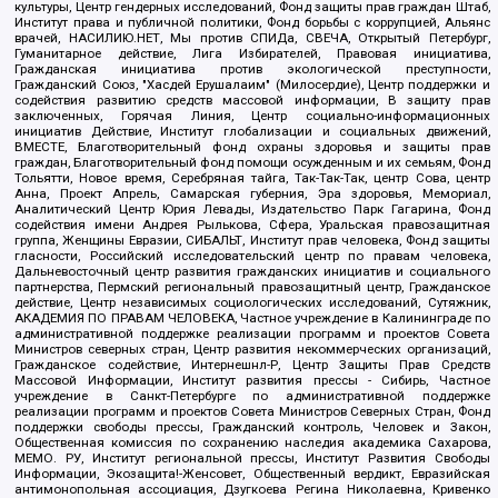
культуры, Центр гендерных исследований, Фонд защиты прав граждан Штаб,
Институт права и публичной политики, Фонд борьбы с коррупцией, Альянс
врачей, НАСИЛИЮ.НЕТ, Мы против СПИДа, СВЕЧА, Открытый Петербург,
Гуманитарное действие, Лига Избирателей, Правовая инициатива,
Гражданская инициатива против экологической преступности,
Гражданский Союз, "Хасдей Ерушалаим" (Милосердие), Центр поддержки и
содействия развитию средств массовой информации, В защиту прав
заключенных, Горячая Линия, Центр социально-информационных
инициатив Действие, Институт глобализации и социальных движений,
ВМЕСТЕ, Благотворительный фонд охраны здоровья и защиты прав
граждан, Благотворительный фонд помощи осужденным и их семьям, Фонд
Тольятти, Новое время, Серебряная тайга, Так-Так-Так, центр Сова, центр
Анна, Проект Апрель, Самарская губерния, Эра здоровья, Мемориал,
Аналитический Центр Юрия Левады, Издательство Парк Гагарина, Фонд
содействия имени Андрея Рылькова, Сфера, Уральская правозащитная
группа, Женщины Евразии, СИБАЛЬТ, Институт прав человека, Фонд защиты
гласности, Российский исследовательский центр по правам человека,
Дальневосточный центр развития гражданских инициатив и социального
партнерства, Пермский региональный правозащитный центр, Гражданское
действие, Центр независимых социологических исследований, Сутяжник,
АКАДЕМИЯ ПО ПРАВАМ ЧЕЛОВЕКА, Частное учреждение в Калининграде по
административной поддержке реализации программ и проектов Совета
Министров северных стран, Центр развития некоммерческих организаций,
Гражданское содействие, Интернешнл-Р, Центр Защиты Прав Средств
Массовой Информации, Институт развития прессы - Сибирь, Частное
учреждение в Санкт-Петербурге по административной поддержке
реализации программ и проектов Совета Министров Северных Стран, Фонд
поддержки свободы прессы, Гражданский контроль, Человек и Закон,
Общественная комиссия по сохранению наследия академика Сахарова,
МЕМО. РУ, Институт региональной прессы, Институт Развития Свободы
Информации, Экозащита!-Женсовет, Общественный вердикт, Евразийская
антимонопольная ассоциация, Дзугкоева Регина Николаевна, Кривенко