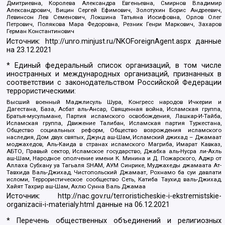
Дмитриевна, Королева Александра Евгеньевна, Смирнов Владимир
Александрович, Вицин Сергей Ефимович, Золотухин Борис Андреевич,
Левинсон Лев Семенович, Локшина Татьяна Иосифовна, Орлов Олег
Петрович, Полякова Мара Федоровна, Резник Генри Маркович, Захаров
Герман Константинович
Источник:
http://unro.minjust.ru/NKOForeignAgent.aspx
данные
на
23.12.2021
* Единый федеральный список организаций, в том числе
иностранных и международных организаций, признанных в
соответствии с законодательством Российской Федерации
террористическими:
Высший военный Маджлисуль Шура, Конгресс народов Ичкерии и
Дагестана, База, Асбат аль-Ансар, Священная война, Исламская группа,
Братья-мусульмане, Партия исламского освобождения, Лашкар-И-Тайба,
Исламская группа, Движение Талибан, Исламская партия Туркестана,
Общество социальных реформ, Общество возрождения исламского
наследия, Дом двух святых, Джунд аш-Шам, Исламский джихад – Джамаат
моджахедов, Аль-Каида в странах исламского Магриба, Имарат Кавказ,
АБТО, Правый сектор, Исламское государство, Джабха аль-Нусра ли-Ахль
аш-Шам, Народное ополчение имени К. Минина и Д. Пожарского, Аджр от
Аллаха Субхану уа Тагьаля SHAM, АУМ Синрике, Муджахеды джамаата Ат-
Тавхида Валь-Джихад, Чистопольский Джамаат, Рохнамо ба суи давлати
исломи, Террористическое сообщество Сеть, Катиба Таухид валь-Джихад,
Хайят Тахрир аш-Шам, Ахлю Сунна Валь Джамаа
Источник:
http://nac.gov.ru/terroristicheskie-i-ekstremistskie-
organizacii-i-materialy.html
данные на
06.12.2021
* Перечень общественных объединений и религиозных