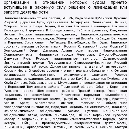
организаций в отношении которых судом принято
вступившее в законную силу решение о ликвидации или
запрете деятельности:
Национал-большевистская партия, ВЕК РА, Рада земли Кубанской Духовно
Родовой Державы Русь, организация Асгардская Славянская Община,
Община Капища Веды Перуна, Мужская Духовная Семинария Духовное
Учреждение, Нурджулар, К Богодержавию, Таблиги Джамаат, Свидетели
Иеговы, Русское национальное единство, Национал-социалистическое
общество, Джамаат мувахидов, Объединенный Вилайат Кабарды, Балкарии
и Карачая, Союз славян, Ат-Такфир Валь-Хиджра, Пит Буль, Национал-
социалистическая рабочая партия России, Славянский союз, Формат-18,
Благородный Орден Дьявола, Армия воли народа, Национальная
Социалистическая Инициатива города Череповца, Духовно-Родовая
Держава Русь, Русское национальное единство, Древнерусской
Инглистической церкви Православных Староверов-Инглингов, Русский
общенациональный союз, Движение против нелегальной иммиграции,
Кровь и Честь, О свободе совести и о религиозных объединениях, Омская
организация общественного политического движения Русское
национальное единство, Северное Братство, Клуб Болельщиков Футбольного
Клуба Динамо, Файзрахманисты, Мусульманская религиозная организация
п. Боровский Тюменского района Тюменской области, Община Коренного
Русского народа Щелковского района, Правый сектор, Украинская
национальная ассамблея – Украинская народная самооборона,
Украинская повстанческая армия, Тризуб им. Степана Бандеры, Братство,
Белый Крест, Misanthropic division, Религиозное объединение
последователей инглиизма, Народная Социальная Инициатива, TulaSkins,
Этнополитическое объединение Русские, Русское национальное
объединение Атака, Мечеть Мирмамеда, Община Коренного Русского
народа г. Астрахани, ВОЛЯ, Меджлис крымскотатарского народа, Рубеж
Севера, ТОЙС, О противодействии экстремистской деятельности,
РЕВТАТПОД, Артподготовка, Штольц, В честь иконы Божией Матери