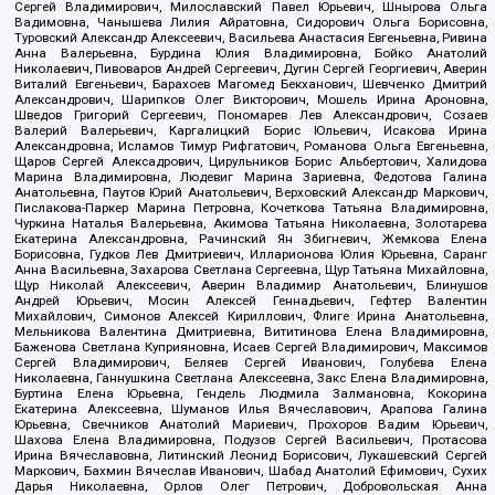
Сергей Владимирович, Милославский Павел Юрьевич, Шнырова Ольга
Вадимовна, Чанышева Лилия Айратовна, Сидорович Ольга Борисовна,
Туровский Александр Алексеевич, Васильева Анастасия Евгеньевна, Ривина
Анна Валерьевна, Бурдина Юлия Владимировна, Бойко Анатолий
Николаевич, Пивоваров Андрей Сергеевич, Дугин Сергей Георгиевич, Аверин
Виталий Евгеньевич, Барахоев Магомед Бекханович, Шевченко Дмитрий
Александрович, Шарипков Олег Викторович, Мошель Ирина Ароновна,
Шведов Григорий Сергеевич, Пономарев Лев Александрович, Созаев
Валерий Валерьевич, Каргалицкий Борис Юльевич, Исакова Ирина
Александровна, Исламов Тимур Рифгатович, Романова Ольга Евгеньевна,
Щаров Сергей Алексадрович, Цирульников Борис Альбертович, Халидова
Марина Владимировна, Людевиг Марина Зариевна, Федотова Галина
Анатольевна, Паутов Юрий Анатольевич, Верховский Александр Маркович,
Пислакова-Паркер Марина Петровна, Кочеткова Татьяна Владимировна,
Чуркина Наталья Валерьевна, Акимова Татьяна Николаевна, Золотарева
Екатерина Александровна, Рачинский Ян Збигневич, Жемкова Елена
Борисовна, Гудков Лев Дмитриевич, Илларионова Юлия Юрьевна, Саранг
Анна Васильевна, Захарова Светлана Сергеевна, Щур Татьяна Михайловна,
Щур Николай Алексеевич, Аверин Владимир Анатольевич, Блинушов
Андрей Юрьевич, Мосин Алексей Геннадьевич, Гефтер Валентин
Михайлович, Симонов Алексей Кириллович, Флиге Ирина Анатольевна,
Мельникова Валентина Дмитриевна, Вититинова Елена Владимировна,
Баженова Светлана Куприяновна, Исаев Сергей Владимирович, Максимов
Сергей Владимирович, Беляев Сергей Иванович, Голубева Елена
Николаевна, Ганнушкина Светлана Алексеевна, Закс Елена Владимировна,
Буртина Елена Юрьевна, Гендель Людмила Залмановна, Кокорина
Екатерина Алексеевна, Шуманов Илья Вячеславович, Арапова Галина
Юрьевна, Свечников Анатолий Мариевич, Прохоров Вадим Юрьевич,
Шахова Елена Владимировна, Подузов Сергей Васильевич, Протасова
Ирина Вячеславовна, Литинский Леонид Борисович, Лукашевский Сергей
Маркович, Бахмин Вячеслав Иванович, Шабад Анатолий Ефимович, Сухих
Дарья Николаевна, Орлов Олег Петрович, Добровольская Анна