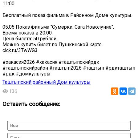
11:00
Бесплатный показ фильма в Районном Доме культуры.
05.05 Показ фильма "Сумерки. Сага Новолуние".
Время показа в 20:00.
Цена билета: 50 рублей.
Можно купить билет по Пушкинской карте
clck.ru/3TwWG3
#хакасия2026 #хакасия #таштыпскийрдк
#таштыпскийрайон #таштып2026 #таштып #рдкташтып
#рдк #домкультуры
Таштыпский районный Дом культуры
136
Оставить сообщение: