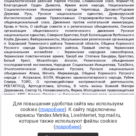
социалистическая рабочая партия России, Славянский союз, Формат-18,
Благородный Орден Дьявола, Армия воли народа, Национальная
Социалистическая Инициатива города Череповца, Духовно-Родовая
Держава Русь, Русское национальное единство, Древнерусской
Инглистической церкви Православных Староверов-Инглингов, Русский
общенациональный союз, Движение против нелегальной иммиграции,
Кровь и Честь, О свободе совести и о религиозных объединениях, Омская
организация общественного политического движения Русское
национальное единство, Северное Братство, Клуб Болельщиков Футбольного
Клуба Динамо, Файзрахманисты, Мусульманская религиозная организация
п. Боровский Тюменского района Тюменской области, Община Коренного
Русского народа Щелковского района, Правый сектор, Украинская
национальная ассамблея – Украинская народная самооборона,
Украинская повстанческая армия, Тризуб им. Степана Бандеры, Братство,
Белый Крест, Misanthropic division, Религиозное объединение
последователей инглиизма, Народная Социальная Инициатива, TulaSkins,
Этнополитическое объединение Русские, Русское национальное
объединение Атака, Мечеть Мирмамеда, Община Коренного Русского
народа г. Астрахани, ВОЛЯ, Меджлис крымскотатарского народа, Рубеж
Севера, ТОЙС, О противодействии экстремистской деятельности,
РЕВТАТПОД, Артподготовка, Штольц, В честь иконы Божией Матери
Державная, Сектор 16, Независимость, Фирма, Молодежная правозащитная
группа МПГ, Курсом Правды и Единения, Каракольская инициативная
группа, Автоград Крю, Союз Славянских Сил Руси, Алля-Аят,
Для повышения удобства сайта мы используем
Благотворительный пансионат Ак Умут, Русская республика Русь,
Арестантское уголовное единство, Башкорт, Нация и свобода, W.H.С., Фалунь
cookies (
подробнее
). К сайту подключены
Дафа, Иртыш Ultras, Русский Патриотический клуб-Новокузнецк/РПК,
сервисы Yandex.Metrika, LiveInternet, top.mail.ru,
Сибирский державный союз, Фонд борьбы с коррупцией, Фонд защиты прав
граждан, Штабы Навального, Совет граждан СССР Прикубанского округа г.
которые также используют файлы cookies
Краснодара
(
подробнее
).
Источник:
https://minjust.gov.ru/ru/documents/7822/
данные на
08.12.2021