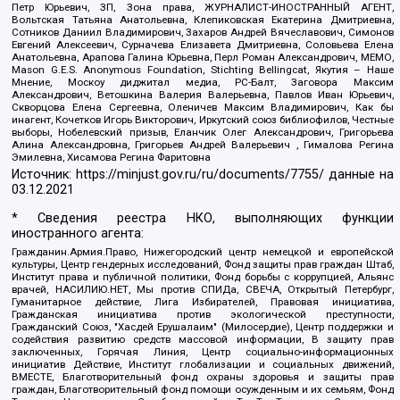
Петр Юрьевич, ЗП, Зона права, ЖУРНАЛИСТ-ИНОСТРАННЫЙ АГЕНТ,
Вольтская Татьяна Анатольевна, Клепиковская Екатерина Дмитриевна,
Сотников Даниил Владимирович, Захаров Андрей Вячеславович, Симонов
Евгений Алексеевич, Сурначева Елизавета Дмитриевна, Соловьева Елена
Анатольевна, Арапова Галина Юрьевна, Перл Роман Александрович, МЕМО,
Mason G.E.S. Anonymous Foundation, Stichting Bellingcat, Якутия – Наше
Мнение, Москоу диджитал медиа, РС-Балт, Заговора Максим
Александрович, Ветошкина Валерия Валерьевна, Павлов Иван Юрьевич,
Скворцова Елена Сергеевна, Оленичев Максим Владимирович, Как бы
инагент, Кочетков Игорь Викторович, Иркутский союз библиофилов, Честные
выборы, Нобелевский призыв, Еланчик Олег Александрович, Григорьева
Алина Александровна, Григорьев Андрей Валерьевич , Гималова Регина
Эмилевна, Хисамова Регина Фаритовна
Источник:
https://minjust.gov.ru/ru/documents/7755/
данные на
03.12.2021
* Сведения реестра НКО, выполняющих функции
иностранного агента:
Гражданин.Армия.Право, Нижегородский центр немецкой и европейской
культуры, Центр гендерных исследований, Фонд защиты прав граждан Штаб,
Институт права и публичной политики, Фонд борьбы с коррупцией, Альянс
врачей, НАСИЛИЮ.НЕТ, Мы против СПИДа, СВЕЧА, Открытый Петербург,
Гуманитарное действие, Лига Избирателей, Правовая инициатива,
Гражданская инициатива против экологической преступности,
Гражданский Союз, "Хасдей Ерушалаим" (Милосердие), Центр поддержки и
содействия развитию средств массовой информации, В защиту прав
заключенных, Горячая Линия, Центр социально-информационных
инициатив Действие, Институт глобализации и социальных движений,
ВМЕСТЕ, Благотворительный фонд охраны здоровья и защиты прав
граждан, Благотворительный фонд помощи осужденным и их семьям, Фонд