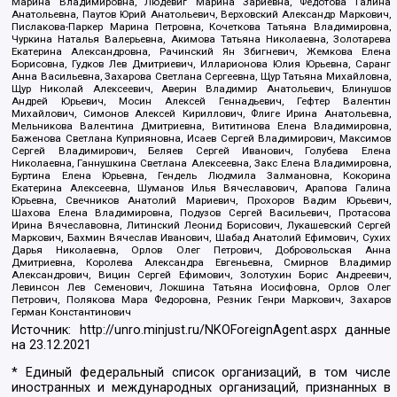
Марина Владимировна, Людевиг Марина Зариевна, Федотова Галина
Анатольевна, Паутов Юрий Анатольевич, Верховский Александр Маркович,
Пислакова-Паркер Марина Петровна, Кочеткова Татьяна Владимировна,
Чуркина Наталья Валерьевна, Акимова Татьяна Николаевна, Золотарева
Екатерина Александровна, Рачинский Ян Збигневич, Жемкова Елена
Борисовна, Гудков Лев Дмитриевич, Илларионова Юлия Юрьевна, Саранг
Анна Васильевна, Захарова Светлана Сергеевна, Щур Татьяна Михайловна,
Щур Николай Алексеевич, Аверин Владимир Анатольевич, Блинушов
Андрей Юрьевич, Мосин Алексей Геннадьевич, Гефтер Валентин
Михайлович, Симонов Алексей Кириллович, Флиге Ирина Анатольевна,
Мельникова Валентина Дмитриевна, Вититинова Елена Владимировна,
Баженова Светлана Куприяновна, Исаев Сергей Владимирович, Максимов
Сергей Владимирович, Беляев Сергей Иванович, Голубева Елена
Николаевна, Ганнушкина Светлана Алексеевна, Закс Елена Владимировна,
Буртина Елена Юрьевна, Гендель Людмила Залмановна, Кокорина
Екатерина Алексеевна, Шуманов Илья Вячеславович, Арапова Галина
Юрьевна, Свечников Анатолий Мариевич, Прохоров Вадим Юрьевич,
Шахова Елена Владимировна, Подузов Сергей Васильевич, Протасова
Ирина Вячеславовна, Литинский Леонид Борисович, Лукашевский Сергей
Маркович, Бахмин Вячеслав Иванович, Шабад Анатолий Ефимович, Сухих
Дарья Николаевна, Орлов Олег Петрович, Добровольская Анна
Дмитриевна, Королева Александра Евгеньевна, Смирнов Владимир
Александрович, Вицин Сергей Ефимович, Золотухин Борис Андреевич,
Левинсон Лев Семенович, Локшина Татьяна Иосифовна, Орлов Олег
Петрович, Полякова Мара Федоровна, Резник Генри Маркович, Захаров
Герман Константинович
Источник:
http://unro.minjust.ru/NKOForeignAgent.aspx
данные
на
23.12.2021
* Единый федеральный список организаций, в том числе
иностранных и международных организаций, признанных в