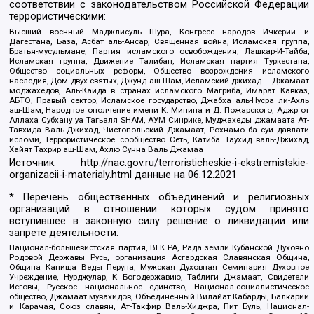
соответствии с законодательством Российской Федерации
террористическими:
Высший военный Маджлисуль Шура, Конгресс народов Ичкерии и
Дагестана, База, Асбат аль-Ансар, Священная война, Исламская группа,
Братья-мусульмане, Партия исламского освобождения, Лашкар-И-Тайба,
Исламская группа, Движение Талибан, Исламская партия Туркестана,
Общество социальных реформ, Общество возрождения исламского
наследия, Дом двух святых, Джунд аш-Шам, Исламский джихад – Джамаат
моджахедов, Аль-Каида в странах исламского Магриба, Имарат Кавказ,
АБТО, Правый сектор, Исламское государство, Джабха аль-Нусра ли-Ахль
аш-Шам, Народное ополчение имени К. Минина и Д. Пожарского, Аджр от
Аллаха Субхану уа Тагьаля SHAM, АУМ Синрике, Муджахеды джамаата Ат-
Тавхида Валь-Джихад, Чистопольский Джамаат, Рохнамо ба суи давлати
исломи, Террористическое сообщество Сеть, Катиба Таухид валь-Джихад,
Хайят Тахрир аш-Шам, Ахлю Сунна Валь Джамаа
Источник:
http://nac.gov.ru/terroristicheskie-i-ekstremistskie-
organizacii-i-materialy.html
данные на
06.12.2021
* Перечень общественных объединений и религиозных
организаций в отношении которых судом принято
вступившее в законную силу решение о ликвидации или
запрете деятельности:
Национал-большевистская партия, ВЕК РА, Рада земли Кубанской Духовно
Родовой Державы Русь, организация Асгардская Славянская Община,
Община Капища Веды Перуна, Мужская Духовная Семинария Духовное
Учреждение, Нурджулар, К Богодержавию, Таблиги Джамаат, Свидетели
Иеговы, Русское национальное единство, Национал-социалистическое
общество, Джамаат мувахидов, Объединенный Вилайат Кабарды, Балкарии
и Карачая, Союз славян, Ат-Такфир Валь-Хиджра, Пит Буль, Национал-