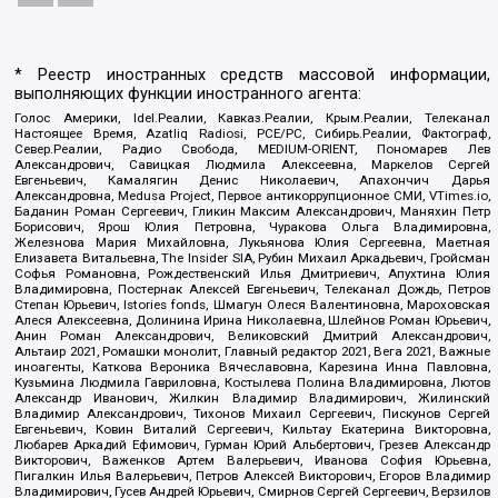
* Реестр иностранных средств массовой информации,
выполняющих функции иностранного агента:
Голос Америки, Idel.Реалии, Кавказ.Реалии, Крым.Реалии, Телеканал
Настоящее Время, Azatliq Radiosi, PCE/PC, Сибирь.Реалии, Фактограф,
Север.Реалии, Радио Свобода, MEDIUM-ORIENT, Пономарев Лев
Александрович, Савицкая Людмила Алексеевна, Маркелов Сергей
Евгеньевич, Камалягин Денис Николаевич, Апахончич Дарья
Александровна, Medusa Project, Первое антикоррупционное СМИ, VTimes.io,
Баданин Роман Сергеевич, Гликин Максим Александрович, Маняхин Петр
Борисович, Ярош Юлия Петровна, Чуракова Ольга Владимировна,
Железнова Мария Михайловна, Лукьянова Юлия Сергеевна, Маетная
Елизавета Витальевна, The Insider SIA, Рубин Михаил Аркадьевич, Гройсман
Софья Романовна, Рождественский Илья Дмитриевич, Апухтина Юлия
Владимировна, Постернак Алексей Евгеньевич, Телеканал Дождь, Петров
Степан Юрьевич, Istories fonds, Шмагун Олеся Валентиновна, Мароховская
Алеся Алексеевна, Долинина Ирина Николаевна, Шлейнов Роман Юрьевич,
Анин Роман Александрович, Великовский Дмитрий Александрович,
Альтаир 2021, Ромашки монолит, Главный редактор 2021, Вега 2021, Важные
иноагенты, Каткова Вероника Вячеславовна, Карезина Инна Павловна,
Кузьмина Людмила Гавриловна, Костылева Полина Владимировна, Лютов
Александр Иванович, Жилкин Владимир Владимирович, Жилинский
Владимир Александрович, Тихонов Михаил Сергеевич, Пискунов Сергей
Евгеньевич, Ковин Виталий Сергеевич, Кильтау Екатерина Викторовна,
Любарев Аркадий Ефимович, Гурман Юрий Альбертович, Грезев Александр
Викторович, Важенков Артем Валерьевич, Иванова София Юрьевна,
Пигалкин Илья Валерьевич, Петров Алексей Викторович, Егоров Владимир
Владимирович, Гусев Андрей Юрьевич, Смирнов Сергей Сергеевич, Верзилов