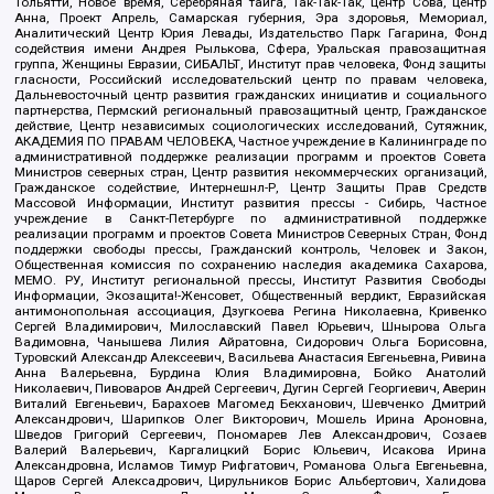
Тольятти, Новое время, Серебряная тайга, Так-Так-Так, центр Сова, центр
Анна, Проект Апрель, Самарская губерния, Эра здоровья, Мемориал,
Аналитический Центр Юрия Левады, Издательство Парк Гагарина, Фонд
содействия имени Андрея Рылькова, Сфера, Уральская правозащитная
группа, Женщины Евразии, СИБАЛЬТ, Институт прав человека, Фонд защиты
гласности, Российский исследовательский центр по правам человека,
Дальневосточный центр развития гражданских инициатив и социального
партнерства, Пермский региональный правозащитный центр, Гражданское
действие, Центр независимых социологических исследований, Сутяжник,
АКАДЕМИЯ ПО ПРАВАМ ЧЕЛОВЕКА, Частное учреждение в Калининграде по
административной поддержке реализации программ и проектов Совета
Министров северных стран, Центр развития некоммерческих организаций,
Гражданское содействие, Интернешнл-Р, Центр Защиты Прав Средств
Массовой Информации, Институт развития прессы - Сибирь, Частное
учреждение в Санкт-Петербурге по административной поддержке
реализации программ и проектов Совета Министров Северных Стран, Фонд
поддержки свободы прессы, Гражданский контроль, Человек и Закон,
Общественная комиссия по сохранению наследия академика Сахарова,
МЕМО. РУ, Институт региональной прессы, Институт Развития Свободы
Информации, Экозащита!-Женсовет, Общественный вердикт, Евразийская
антимонопольная ассоциация, Дзугкоева Регина Николаевна, Кривенко
Сергей Владимирович, Милославский Павел Юрьевич, Шнырова Ольга
Вадимовна, Чанышева Лилия Айратовна, Сидорович Ольга Борисовна,
Туровский Александр Алексеевич, Васильева Анастасия Евгеньевна, Ривина
Анна Валерьевна, Бурдина Юлия Владимировна, Бойко Анатолий
Николаевич, Пивоваров Андрей Сергеевич, Дугин Сергей Георгиевич, Аверин
Виталий Евгеньевич, Барахоев Магомед Бекханович, Шевченко Дмитрий
Александрович, Шарипков Олег Викторович, Мошель Ирина Ароновна,
Шведов Григорий Сергеевич, Пономарев Лев Александрович, Созаев
Валерий Валерьевич, Каргалицкий Борис Юльевич, Исакова Ирина
Александровна, Исламов Тимур Рифгатович, Романова Ольга Евгеньевна,
Щаров Сергей Алексадрович, Цирульников Борис Альбертович, Халидова