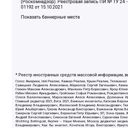
(Роскомнадзор). Реестровая запись ПИ № ТУ 24 -
01192 от 15.10.2021
Показать баннерные места
* Реестр иностранных средств массовой информации, 
Голос Америки, Idel.Реалии, Кавказ.Реалии, Крым.Реалии, Телеканал
Савицкая Людмила Алексеевна, Маркелов Сергей Евгеньевич, Камал
Гликин Максим Александрович, Маняхин Петр Борисович, Ярош Юлия П
Рубин Михаил Аркадьевич, Гройсман Софья Романовна, Рождественски
Олеся Валентиновна, Мароховская Алеся Алексеевна, Долинина И
Главный редактор 2021, Вега 2021, Важные иноагенты, Каткова Вер
Владимир Владимирович, Жилинский Владимир Александрович, Тихон
Юрий Альбертович, Грезев Александр Викторович, Важенков Артем В
Смирнов Сергей Сергеевич, Верзилов Петр Юрьевич, ЗП, Зона прав
Андрей Вячеславович, Симонов Евгений Алексеевич, Сурначева Елиз
Stichting Bellingcat, Якутия – Наше Мнение, Москоу диджитал мед
Владимирович, Как бы инагент, Кочетков Игорь Викторович, Иркут