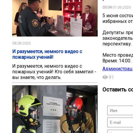
05:04
01.06.2026
5 июня состо
избранных от
Депутаты пре
законодатель
перспективу.
08.08.2026
И разумеется, немного видео с
Место провед
пожарных учений!
Время: 14:00.
И разумеется, немного видео с
Администрац
пожарных учений! Кто себя заметил -
91
вы знаете, что делать.
Оставить с