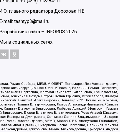
Телефон: +7 (495) 718-84-11
И.О. главного редактора Дорохова Н.В.
E-mail: tashtyp3@mail.ru
Разработчик сайта –
INFOROS
2026
Мы в социальных сетях:
.Реалии, Радио Свобода, MEDIUM-ORIENT, Пономарев Лев Александрович,
ервое антикоррупционное СМИ, VTimes.io, Баданин Роман Сергеевич,
ова Юлия Сергеевна, Маетная Елизавета Витальевна, The Insider SIA,
ич, Телеканал Дождь, Петров Степан Юрьевич, Istories fonds, Шмагун
иковский Дмитрий Александрович, Альтаир 2021, Ромашки монолит,
, Костылева Полина Владимировна, Лютов Александр Иванович, Жилкин
, Кильтау Екатерина Викторовна, Любарев Аркадий Ефимович, Гурман
й Викторович, Егоров Владимир Владимирович, Гусев Андрей Юрьевич,
ская Екатерина Дмитриевна, Сотников Даниил Владимирович, Захаров
ерл Роман Александрович, МЕМО, Mason G.E.S. Anonymous Foundation,
, Павлов Иван Юрьевич, Скворцова Елена Сергеевна, Оленичев Максим
 Александрович, Григорьева Алина Александровна, Григорьев Андрей