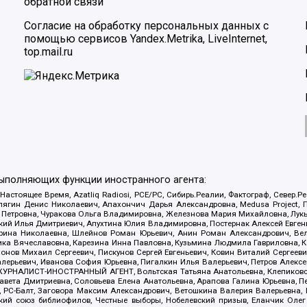
обратной связи
Согласие на обработку персональных данных с
помощью сервисов Yandex.Metrika, LiveInternet,
top.mail.ru
выполняющих функции иностранного агента:
 Настоящее Время, Azatliq Radiosi, PCE/PC, Сибирь.Реалии, Фактограф, Север
ягин Денис Николаевич, Апахончич Дарья Александровна, Medusa Project, П
етровна, Чуракова Ольга Владимировна, Железнова Мария Михайловна, Лукьян
й Илья Дмитриевич, Апухтина Юлия Владимировна, Постернак Алексей Евгеньев
рина Николаевна, Шлейнов Роман Юрьевич, Анин Роман Александрович, Вел
оника Вячеславовна, Карезина Инна Павловна, Кузьмина Людмила Гавриловна
ов Михаил Сергеевич, Пискунов Сергей Евгеньевич, Ковин Виталий Сергеевич
алерьевич, Иванова София Юрьевна, Пигалкин Илья Валерьевич, Петров Алексе
а, ЖУРНАЛИСТ-ИНОСТРАННЫЙ АГЕНТ, Вольтская Татьяна Анатольевна, Клепиков
авета Дмитриевна, Соловьева Елена Анатольевна, Арапова Галина Юрьевна, П
иа, РС-Балт, Заговора Максим Александрович, Ветошкина Валерия Валерьевна
ский союз библиофилов, Честные выборы, Нобелевский призыв, Еланчик Олег