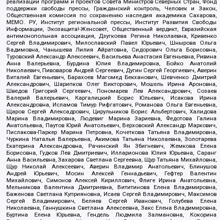
реализации программ и проектов Совета Министров Северных Стран, Фонд
поддержки свободы прессы, Гражданский контроль, Человек и Закон,
Общественная комиссия по сохранению наследия академика Сахарова,
МЕМО. РУ, Институт региональной прессы, Институт Развития Свободы
Информации, Экозащита!-Женсовет, Общественный вердикт, Евразийская
антимонопольная ассоциация, Дзугкоева Регина Николаевна, Кривенко
Сергей Владимирович, Милославский Павел Юрьевич, Шнырова Ольга
Вадимовна, Чанышева Лилия Айратовна, Сидорович Ольга Борисовна,
Туровский Александр Алексеевич, Васильева Анастасия Евгеньевна, Ривина
Анна Валерьевна, Бурдина Юлия Владимировна, Бойко Анатолий
Николаевич, Пивоваров Андрей Сергеевич, Дугин Сергей Георгиевич, Аверин
Виталий Евгеньевич, Барахоев Магомед Бекханович, Шевченко Дмитрий
Александрович, Шарипков Олег Викторович, Мошель Ирина Ароновна,
Шведов Григорий Сергеевич, Пономарев Лев Александрович, Созаев
Валерий Валерьевич, Каргалицкий Борис Юльевич, Исакова Ирина
Александровна, Исламов Тимур Рифгатович, Романова Ольга Евгеньевна,
Щаров Сергей Алексадрович, Цирульников Борис Альбертович, Халидова
Марина Владимировна, Людевиг Марина Зариевна, Федотова Галина
Анатольевна, Паутов Юрий Анатольевич, Верховский Александр Маркович,
Пислакова-Паркер Марина Петровна, Кочеткова Татьяна Владимировна,
Чуркина Наталья Валерьевна, Акимова Татьяна Николаевна, Золотарева
Екатерина Александровна, Рачинский Ян Збигневич, Жемкова Елена
Борисовна, Гудков Лев Дмитриевич, Илларионова Юлия Юрьевна, Саранг
Анна Васильевна, Захарова Светлана Сергеевна, Щур Татьяна Михайловна,
Щур Николай Алексеевич, Аверин Владимир Анатольевич, Блинушов
Андрей Юрьевич, Мосин Алексей Геннадьевич, Гефтер Валентин
Михайлович, Симонов Алексей Кириллович, Флиге Ирина Анатольевна,
Мельникова Валентина Дмитриевна, Вититинова Елена Владимировна,
Баженова Светлана Куприяновна, Исаев Сергей Владимирович, Максимов
Сергей Владимирович, Беляев Сергей Иванович, Голубева Елена
Николаевна, Ганнушкина Светлана Алексеевна, Закс Елена Владимировна,
Буртина Елена Юрьевна, Гендель Людмила Залмановна, Кокорина