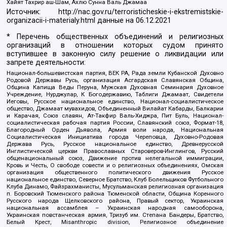
Хайят Тахрир аш-Шам, Ахлю Сунна Валь Джамаа
Источник:
http://nac.gov.ru/terroristicheskie-i-ekstremistskie-
organizacii-i-materialy.html
данные на
06.12.2021
* Перечень общественных объединений и религиозных
организаций в отношении которых судом принято
вступившее в законную силу решение о ликвидации или
запрете деятельности:
Национал-большевистская партия, ВЕК РА, Рада земли Кубанской Духовно
Родовой Державы Русь, организация Асгардская Славянская Община,
Община Капища Веды Перуна, Мужская Духовная Семинария Духовное
Учреждение, Нурджулар, К Богодержавию, Таблиги Джамаат, Свидетели
Иеговы, Русское национальное единство, Национал-социалистическое
общество, Джамаат мувахидов, Объединенный Вилайат Кабарды, Балкарии
и Карачая, Союз славян, Ат-Такфир Валь-Хиджра, Пит Буль, Национал-
социалистическая рабочая партия России, Славянский союз, Формат-18,
Благородный Орден Дьявола, Армия воли народа, Национальная
Социалистическая Инициатива города Череповца, Духовно-Родовая
Держава Русь, Русское национальное единство, Древнерусской
Инглистической церкви Православных Староверов-Инглингов, Русский
общенациональный союз, Движение против нелегальной иммиграции,
Кровь и Честь, О свободе совести и о религиозных объединениях, Омская
организация общественного политического движения Русское
национальное единство, Северное Братство, Клуб Болельщиков Футбольного
Клуба Динамо, Файзрахманисты, Мусульманская религиозная организация
п. Боровский Тюменского района Тюменской области, Община Коренного
Русского народа Щелковского района, Правый сектор, Украинская
национальная ассамблея – Украинская народная самооборона,
Украинская повстанческая армия, Тризуб им. Степана Бандеры, Братство,
Белый Крест, Misanthropic division, Религиозное объединение