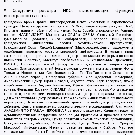
03.12.2021
* Сведения реестра НКО, выполняющих функции
иностранного агента:
Гражданин.Армия.Право, Нижегородский центр немецкой и европейской
культуры, Центр гендерных исследований, Фонд защиты прав граждан Штаб,
Институт права и публичной политики, Фонд борьбы с коррупцией, Альянс
врачей, НАСИЛИЮ.НЕТ, Мы против СПИДа, СВЕЧА, Открытый Петербург,
Гуманитарное действие, Лига Избирателей, Правовая инициатива,
Гражданская инициатива против экологической преступности,
Гражданский Союз, "Хасдей Ерушалаим" (Милосердие), Центр поддержки и
содействия развитию средств массовой информации, В защиту прав
заключенных, Горячая Линия, Центр социально-информационных
инициатив Действие, Институт глобализации и социальных движений,
ВМЕСТЕ, Благотворительный фонд охраны здоровья и защиты прав
граждан, Благотворительный фонд помощи осужденным и их семьям, Фонд
Тольятти, Новое время, Серебряная тайга, Так-Так-Так, центр Сова, центр
Анна, Проект Апрель, Самарская губерния, Эра здоровья, Мемориал,
Аналитический Центр Юрия Левады, Издательство Парк Гагарина, Фонд
содействия имени Андрея Рылькова, Сфера, Уральская правозащитная
группа, Женщины Евразии, СИБАЛЬТ, Институт прав человека, Фонд защиты
гласности, Российский исследовательский центр по правам человека,
Дальневосточный центр развития гражданских инициатив и социального
партнерства, Пермский региональный правозащитный центр, Гражданское
действие, Центр независимых социологических исследований, Сутяжник,
АКАДЕМИЯ ПО ПРАВАМ ЧЕЛОВЕКА, Частное учреждение в Калининграде по
административной поддержке реализации программ и проектов Совета
Министров северных стран, Центр развития некоммерческих организаций,
Гражданское содействие, Интернешнл-Р, Центр Защиты Прав Средств
Массовой Информации, Институт развития прессы - Сибирь, Частное
учреждение в Санкт-Петербурге по административной поддержке