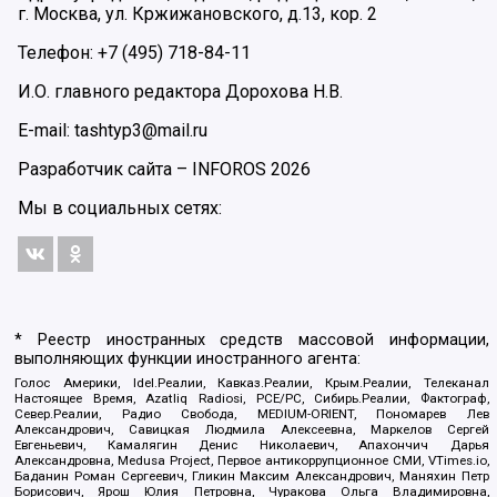
г. Москва, ул. Кржижановского, д.13, кор. 2
Телефон: +7 (495) 718-84-11
И.О. главного редактора Дорохова Н.В.
E-mail: tashtyp3@mail.ru
Разработчик сайта –
INFOROS
2026
Мы в социальных сетях:
* Реестр иностранных средств массовой информации,
выполняющих функции иностранного агента:
Голос Америки, Idel.Реалии, Кавказ.Реалии, Крым.Реалии, Телеканал
Настоящее Время, Azatliq Radiosi, PCE/PC, Сибирь.Реалии, Фактограф,
Север.Реалии, Радио Свобода, MEDIUM-ORIENT, Пономарев Лев
Александрович, Савицкая Людмила Алексеевна, Маркелов Сергей
Евгеньевич, Камалягин Денис Николаевич, Апахончич Дарья
Александровна, Medusa Project, Первое антикоррупционное СМИ, VTimes.io,
Баданин Роман Сергеевич, Гликин Максим Александрович, Маняхин Петр
Борисович, Ярош Юлия Петровна, Чуракова Ольга Владимировна,