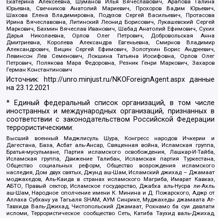
Екатерина Алексеевна, Шуманов Илья Вячеславович, Арапова Галина
Юрьевна, Свечников Анатолий Мариевич, Прохоров Вадим Юрьевич,
Шахова Елена Владимировна, Подузов Сергей Васильевич, Протасова
Ирина Вячеславовна, Литинский Леонид Борисович, Лукашевский Сергей
Маркович, Бахмин Вячеслав Иванович, Шабад Анатолий Ефимович, Сухих
Дарья Николаевна, Орлов Олег Петрович, Добровольская Анна
Дмитриевна, Королева Александра Евгеньевна, Смирнов Владимир
Александрович, Вицин Сергей Ефимович, Золотухин Борис Андреевич,
Левинсон Лев Семенович, Локшина Татьяна Иосифовна, Орлов Олег
Петрович, Полякова Мара Федоровна, Резник Генри Маркович, Захаров
Герман Константинович
Источник:
http://unro.minjust.ru/NKOForeignAgent.aspx
данные
на
23.12.2021
* Единый федеральный список организаций, в том числе
иностранных и международных организаций, признанных в
соответствии с законодательством Российской Федерации
террористическими:
Высший военный Маджлисуль Шура, Конгресс народов Ичкерии и
Дагестана, База, Асбат аль-Ансар, Священная война, Исламская группа,
Братья-мусульмане, Партия исламского освобождения, Лашкар-И-Тайба,
Исламская группа, Движение Талибан, Исламская партия Туркестана,
Общество социальных реформ, Общество возрождения исламского
наследия, Дом двух святых, Джунд аш-Шам, Исламский джихад – Джамаат
моджахедов, Аль-Каида в странах исламского Магриба, Имарат Кавказ,
АБТО, Правый сектор, Исламское государство, Джабха аль-Нусра ли-Ахль
аш-Шам, Народное ополчение имени К. Минина и Д. Пожарского, Аджр от
Аллаха Субхану уа Тагьаля SHAM, АУМ Синрике, Муджахеды джамаата Ат-
Тавхида Валь-Джихад, Чистопольский Джамаат, Рохнамо ба суи давлати
исломи, Террористическое сообщество Сеть, Катиба Таухид валь-Джихад,