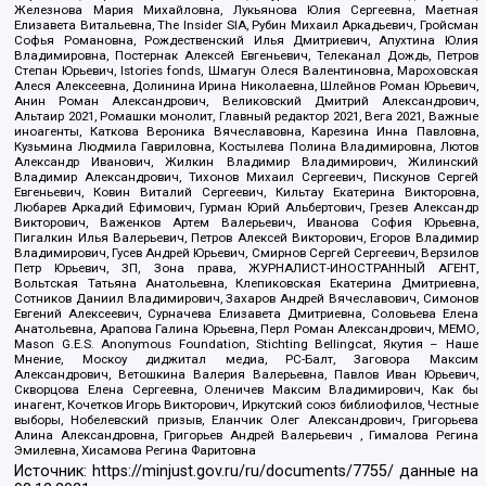
Железнова Мария Михайловна, Лукьянова Юлия Сергеевна, Маетная
Елизавета Витальевна, The Insider SIA, Рубин Михаил Аркадьевич, Гройсман
Софья Романовна, Рождественский Илья Дмитриевич, Апухтина Юлия
Владимировна, Постернак Алексей Евгеньевич, Телеканал Дождь, Петров
Степан Юрьевич, Istories fonds, Шмагун Олеся Валентиновна, Мароховская
Алеся Алексеевна, Долинина Ирина Николаевна, Шлейнов Роман Юрьевич,
Анин Роман Александрович, Великовский Дмитрий Александрович,
Альтаир 2021, Ромашки монолит, Главный редактор 2021, Вега 2021, Важные
иноагенты, Каткова Вероника Вячеславовна, Карезина Инна Павловна,
Кузьмина Людмила Гавриловна, Костылева Полина Владимировна, Лютов
Александр Иванович, Жилкин Владимир Владимирович, Жилинский
Владимир Александрович, Тихонов Михаил Сергеевич, Пискунов Сергей
Евгеньевич, Ковин Виталий Сергеевич, Кильтау Екатерина Викторовна,
Любарев Аркадий Ефимович, Гурман Юрий Альбертович, Грезев Александр
Викторович, Важенков Артем Валерьевич, Иванова София Юрьевна,
Пигалкин Илья Валерьевич, Петров Алексей Викторович, Егоров Владимир
Владимирович, Гусев Андрей Юрьевич, Смирнов Сергей Сергеевич, Верзилов
Петр Юрьевич, ЗП, Зона права, ЖУРНАЛИСТ-ИНОСТРАННЫЙ АГЕНТ,
Вольтская Татьяна Анатольевна, Клепиковская Екатерина Дмитриевна,
Сотников Даниил Владимирович, Захаров Андрей Вячеславович, Симонов
Евгений Алексеевич, Сурначева Елизавета Дмитриевна, Соловьева Елена
Анатольевна, Арапова Галина Юрьевна, Перл Роман Александрович, МЕМО,
Mason G.E.S. Anonymous Foundation, Stichting Bellingcat, Якутия – Наше
Мнение, Москоу диджитал медиа, РС-Балт, Заговора Максим
Александрович, Ветошкина Валерия Валерьевна, Павлов Иван Юрьевич,
Скворцова Елена Сергеевна, Оленичев Максим Владимирович, Как бы
инагент, Кочетков Игорь Викторович, Иркутский союз библиофилов, Честные
выборы, Нобелевский призыв, Еланчик Олег Александрович, Григорьева
Алина Александровна, Григорьев Андрей Валерьевич , Гималова Регина
Эмилевна, Хисамова Регина Фаритовна
Источник:
https://minjust.gov.ru/ru/documents/7755/
данные на