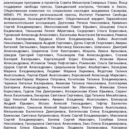
реализации программ и проектов Совета Министров Северных Стран, Фонд
поддержки свободы прессы, Гражданский контроль, Человек и Закон,
Общественная комиссия по сохранению наследия академика Сахарова,
МЕМО. РУ, Институт региональной прессы, Институт Развития Свободы
Информации, Экозащита!-Женсовет, Общественный вердикт, Евразийская
антимонопольная ассоциация, Дзугкоева Регина Николаевна, Кривенко
Сергей Владимирович, Милославский Павел Юрьевич, Шнырова Ольга
Вадимовна, Чанышева Лилия Айратовна, Сидорович Ольга Борисовна,
Туровский Александр Алексеевич, Васильева Анастасия Евгеньевна, Ривина
Анна Валерьевна, Бурдина Юлия Владимировна, Бойко Анатолий
Николаевич, Пивоваров Андрей Сергеевич, Дугин Сергей Георгиевич, Аверин
Виталий Евгеньевич, Барахоев Магомед Бекханович, Шевченко Дмитрий
Александрович, Шарипков Олег Викторович, Мошель Ирина Ароновна,
Шведов Григорий Сергеевич, Пономарев Лев Александрович, Созаев
Валерий Валерьевич, Каргалицкий Борис Юльевич, Исакова Ирина
Александровна, Исламов Тимур Рифгатович, Романова Ольга Евгеньевна,
Щаров Сергей Алексадрович, Цирульников Борис Альбертович, Халидова
Марина Владимировна, Людевиг Марина Зариевна, Федотова Галина
Анатольевна, Паутов Юрий Анатольевич, Верховский Александр Маркович,
Пислакова-Паркер Марина Петровна, Кочеткова Татьяна Владимировна,
Чуркина Наталья Валерьевна, Акимова Татьяна Николаевна, Золотарева
Екатерина Александровна, Рачинский Ян Збигневич, Жемкова Елена
Борисовна, Гудков Лев Дмитриевич, Илларионова Юлия Юрьевна, Саранг
Анна Васильевна, Захарова Светлана Сергеевна, Щур Татьяна Михайловна,
Щур Николай Алексеевич, Аверин Владимир Анатольевич, Блинушов
Андрей Юрьевич, Мосин Алексей Геннадьевич, Гефтер Валентин
Михайлович, Симонов Алексей Кириллович, Флиге Ирина Анатольевна,
Мельникова Валентина Дмитриевна, Вититинова Елена Владимировна,
Баженова Светлана Куприяновна, Исаев Сергей Владимирович, Максимов
Сергей Владимирович, Беляев Сергей Иванович, Голубева Елена
Николаевна, Ганнушкина Светлана Алексеевна, Закс Елена Владимировна,
Буртина Елена Юрьевна, Гендель Людмила Залмановна, Кокорина