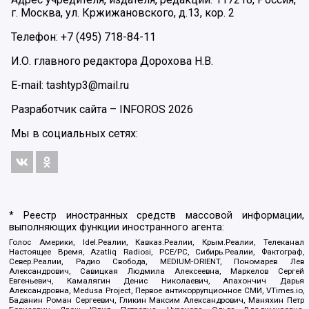
г. Москва, ул. Кржижановского, д.13, кор. 2
Телефон: +7 (495) 718-84-11
И.О. главного редактора Дорохова Н.В.
E-mail: tashtyp3@mail.ru
Разработчик сайта –
INFOROS
2026
Мы в социальных сетях:
* Реестр иностранных средств массовой информации,
выполняющих функции иностранного агента:
Голос Америки, Idel.Реалии, Кавказ.Реалии, Крым.Реалии, Телеканал
Настоящее Время, Azatliq Radiosi, PCE/PC, Сибирь.Реалии, Фактограф,
Север.Реалии, Радио Свобода, MEDIUM-ORIENT, Пономарев Лев
Александрович, Савицкая Людмила Алексеевна, Маркелов Сергей
Евгеньевич, Камалягин Денис Николаевич, Апахончич Дарья
Александровна, Medusa Project, Первое антикоррупционное СМИ, VTimes.io,
Баданин Роман Сергеевич, Гликин Максим Александрович, Маняхин Петр