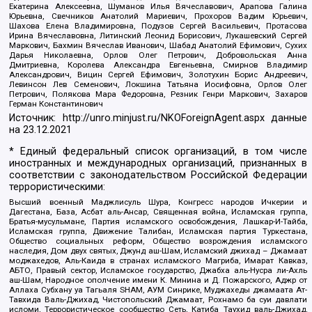
Екатерина Алексеевна, Шуманов Илья Вячеславович, Арапова Галина
Юрьевна, Свечников Анатолий Мариевич, Прохоров Вадим Юрьевич,
Шахова Елена Владимировна, Подузов Сергей Васильевич, Протасова
Ирина Вячеславовна, Литинский Леонид Борисович, Лукашевский Сергей
Маркович, Бахмин Вячеслав Иванович, Шабад Анатолий Ефимович, Сухих
Дарья Николаевна, Орлов Олег Петрович, Добровольская Анна
Дмитриевна, Королева Александра Евгеньевна, Смирнов Владимир
Александрович, Вицин Сергей Ефимович, Золотухин Борис Андреевич,
Левинсон Лев Семенович, Локшина Татьяна Иосифовна, Орлов Олег
Петрович, Полякова Мара Федоровна, Резник Генри Маркович, Захаров
Герман Константинович
Источник:
http://unro.minjust.ru/NKOForeignAgent.aspx
данные
на
23.12.2021
* Единый федеральный список организаций, в том числе
иностранных и международных организаций, признанных в
соответствии с законодательством Российской Федерации
террористическими:
Высший военный Маджлисуль Шура, Конгресс народов Ичкерии и
Дагестана, База, Асбат аль-Ансар, Священная война, Исламская группа,
Братья-мусульмане, Партия исламского освобождения, Лашкар-И-Тайба,
Исламская группа, Движение Талибан, Исламская партия Туркестана,
Общество социальных реформ, Общество возрождения исламского
наследия, Дом двух святых, Джунд аш-Шам, Исламский джихад – Джамаат
моджахедов, Аль-Каида в странах исламского Магриба, Имарат Кавказ,
АБТО, Правый сектор, Исламское государство, Джабха аль-Нусра ли-Ахль
аш-Шам, Народное ополчение имени К. Минина и Д. Пожарского, Аджр от
Аллаха Субхану уа Тагьаля SHAM, АУМ Синрике, Муджахеды джамаата Ат-
Тавхида Валь-Джихад, Чистопольский Джамаат, Рохнамо ба суи давлати
исломи, Террористическое сообщество Сеть, Катиба Таухид валь-Джихад,