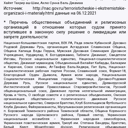
Хайят Тахрир аш-Шам, Ахлю Сунна Валь Джамаа
Источник:
http://nac.gov.ru/terroristicheskie-i-ekstremistskie-
organizacii-i-materialy.html
данные на
06.12.2021
* Перечень общественных объединений и религиозных
организаций в отношении которых судом принято
вступившее в законную силу решение о ликвидации или
запрете деятельности:
Национал-большевистская партия, ВЕК РА, Рада земли Кубанской Духовно
Родовой Державы Русь, организация Асгардская Славянская Община,
Община Капища Веды Перуна, Мужская Духовная Семинария Духовное
Учреждение, Нурджулар, К Богодержавию, Таблиги Джамаат, Свидетели
Иеговы, Русское национальное единство, Национал-социалистическое
общество, Джамаат мувахидов, Объединенный Вилайат Кабарды, Балкарии
и Карачая, Союз славян, Ат-Такфир Валь-Хиджра, Пит Буль, Национал-
социалистическая рабочая партия России, Славянский союз, Формат-18,
Благородный Орден Дьявола, Армия воли народа, Национальная
Социалистическая Инициатива города Череповца, Духовно-Родовая
Держава Русь, Русское национальное единство, Древнерусской
Инглистической церкви Православных Староверов-Инглингов, Русский
общенациональный союз, Движение против нелегальной иммиграции,
Кровь и Честь, О свободе совести и о религиозных объединениях, Омская
организация общественного политического движения Русское
национальное единство, Северное Братство, Клуб Болельщиков Футбольного
Клуба Динамо, Файзрахманисты, Мусульманская религиозная организация
п. Боровский Тюменского района Тюменской области, Община Коренного
Русского народа Щелковского района, Правый сектор, Украинская
национальная ассамблея – Украинская народная самооборона,
Украинская повстанческая армия, Тризуб им. Степана Бандеры, Братство,
Белый Крест, Misanthropic division, Религиозное объединение