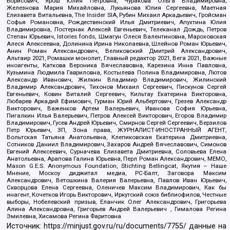
Борисович, Ярош Юлия Петровна, Чуракова Ольга Владимировна,
Железнова Мария Михайловна, Лукьянова Юлия Сергеевна, Маетная
Елизавета Витальевна, The Insider SIA, Рубин Михаил Аркадьевич, Гройсман
Софья Романовна, Рождественский Илья Дмитриевич, Апухтина Юлия
Владимировна, Постернак Алексей Евгеньевич, Телеканал Дождь, Петров
Степан Юрьевич, Istories fonds, Шмагун Олеся Валентиновна, Мароховская
Алеся Алексеевна, Долинина Ирина Николаевна, Шлейнов Роман Юрьевич,
Анин Роман Александрович, Великовский Дмитрий Александрович,
Альтаир 2021, Ромашки монолит, Главный редактор 2021, Вега 2021, Важные
иноагенты, Каткова Вероника Вячеславовна, Карезина Инна Павловна,
Кузьмина Людмила Гавриловна, Костылева Полина Владимировна, Лютов
Александр Иванович, Жилкин Владимир Владимирович, Жилинский
Владимир Александрович, Тихонов Михаил Сергеевич, Пискунов Сергей
Евгеньевич, Ковин Виталий Сергеевич, Кильтау Екатерина Викторовна,
Любарев Аркадий Ефимович, Гурман Юрий Альбертович, Грезев Александр
Викторович, Важенков Артем Валерьевич, Иванова София Юрьевна,
Пигалкин Илья Валерьевич, Петров Алексей Викторович, Егоров Владимир
Владимирович, Гусев Андрей Юрьевич, Смирнов Сергей Сергеевич, Верзилов
Петр Юрьевич, ЗП, Зона права, ЖУРНАЛИСТ-ИНОСТРАННЫЙ АГЕНТ,
Вольтская Татьяна Анатольевна, Клепиковская Екатерина Дмитриевна,
Сотников Даниил Владимирович, Захаров Андрей Вячеславович, Симонов
Евгений Алексеевич, Сурначева Елизавета Дмитриевна, Соловьева Елена
Анатольевна, Арапова Галина Юрьевна, Перл Роман Александрович, МЕМО,
Mason G.E.S. Anonymous Foundation, Stichting Bellingcat, Якутия – Наше
Мнение, Москоу диджитал медиа, РС-Балт, Заговора Максим
Александрович, Ветошкина Валерия Валерьевна, Павлов Иван Юрьевич,
Скворцова Елена Сергеевна, Оленичев Максим Владимирович, Как бы
инагент, Кочетков Игорь Викторович, Иркутский союз библиофилов, Честные
выборы, Нобелевский призыв, Еланчик Олег Александрович, Григорьева
Алина Александровна, Григорьев Андрей Валерьевич , Гималова Регина
Эмилевна, Хисамова Регина Фаритовна
Источник:
https://minjust.gov.ru/ru/documents/7755/
данные на