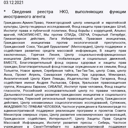
03.12.2021
* Сведения реестра НКО, выполняющих функции
иностранного агента:
Гражданин.Армия.Право, Нижегородский центр немецкой и европейской
культуры, Центр гендерных исследований, Фонд защиты прав граждан Штаб,
Институт права и публичной политики, Фонд борьбы с коррупцией, Альянс
врачей, НАСИЛИЮ.НЕТ, Мы против СПИДа, СВЕЧА, Открытый Петербург,
Гуманитарное действие, Лига Избирателей, Правовая инициатива,
Гражданская инициатива против экологической преступности,
Гражданский Союз, "Хасдей Ерушалаим" (Милосердие), Центр поддержки и
содействия развитию средств массовой информации, В защиту прав
заключенных, Горячая Линия, Центр социально-информационных
инициатив Действие, Институт глобализации и социальных движений,
ВМЕСТЕ, Благотворительный фонд охраны здоровья и защиты прав
граждан, Благотворительный фонд помощи осужденным и их семьям, Фонд
Тольятти, Новое время, Серебряная тайга, Так-Так-Так, центр Сова, центр
Анна, Проект Апрель, Самарская губерния, Эра здоровья, Мемориал,
Аналитический Центр Юрия Левады, Издательство Парк Гагарина, Фонд
содействия имени Андрея Рылькова, Сфера, Уральская правозащитная
группа, Женщины Евразии, СИБАЛЬТ, Институт прав человека, Фонд защиты
гласности, Российский исследовательский центр по правам человека,
Дальневосточный центр развития гражданских инициатив и социального
партнерства, Пермский региональный правозащитный центр, Гражданское
действие, Центр независимых социологических исследований, Сутяжник,
АКАДЕМИЯ ПО ПРАВАМ ЧЕЛОВЕКА, Частное учреждение в Калининграде по
административной поддержке реализации программ и проектов Совета
Министров северных стран, Центр развития некоммерческих организаций,
Гражданское содействие, Интернешнл-Р, Центр Защиты Прав Средств
Массовой Информации, Институт развития прессы - Сибирь, Частное
учреждение в Санкт-Петербурге по административной поддержке