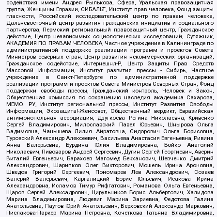
содействия имени Андрея Рылькова, Сфера, Уральская правозащитная
группа, Женщины Евразии, СИБАЛЬТ, Институт прав человека, Фонд защиты
гласности, Российский исследовательский центр по правам человека,
Дальневосточный центр развития гражданских инициатив и социального
партнерства, Пермский региональный правозащитный центр, Гражданское
действие, Центр независимых социологических исследований, Сутяжник,
АКАДЕМИЯ ПО ПРАВАМ ЧЕЛОВЕКА, Частное учреждение в Калининграде по
административной поддержке реализации программ и проектов Совета
Министров северных стран, Центр развития некоммерческих организаций,
Гражданское содействие, Интернешнл-Р, Центр Защиты Прав Средств
Массовой Информации, Институт развития прессы - Сибирь, Частное
учреждение в Санкт-Петербурге по административной поддержке
реализации программ и проектов Совета Министров Северных Стран, Фонд
поддержки свободы прессы, Гражданский контроль, Человек и Закон,
Общественная комиссия по сохранению наследия академика Сахарова,
МЕМО. РУ, Институт региональной прессы, Институт Развития Свободы
Информации, Экозащита!-Женсовет, Общественный вердикт, Евразийская
антимонопольная ассоциация, Дзугкоева Регина Николаевна, Кривенко
Сергей Владимирович, Милославский Павел Юрьевич, Шнырова Ольга
Вадимовна, Чанышева Лилия Айратовна, Сидорович Ольга Борисовна,
Туровский Александр Алексеевич, Васильева Анастасия Евгеньевна, Ривина
Анна Валерьевна, Бурдина Юлия Владимировна, Бойко Анатолий
Николаевич, Пивоваров Андрей Сергеевич, Дугин Сергей Георгиевич, Аверин
Виталий Евгеньевич, Барахоев Магомед Бекханович, Шевченко Дмитрий
Александрович, Шарипков Олег Викторович, Мошель Ирина Ароновна,
Шведов Григорий Сергеевич, Пономарев Лев Александрович, Созаев
Валерий Валерьевич, Каргалицкий Борис Юльевич, Исакова Ирина
Александровна, Исламов Тимур Рифгатович, Романова Ольга Евгеньевна,
Щаров Сергей Алексадрович, Цирульников Борис Альбертович, Халидова
Марина Владимировна, Людевиг Марина Зариевна, Федотова Галина
Анатольевна, Паутов Юрий Анатольевич, Верховский Александр Маркович,
Пислакова-Паркер Марина Петровна, Кочеткова Татьяна Владимировна,