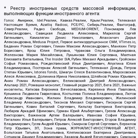
* Реестр иностранных средств массовой информации,
выполняющих функции иностранного агента:
Голос Америки, Idel.Реалии, Кавказ.Реалии, Крым.Реалии, Телеканал
Настоящее Время, Azatliq Radiosi, PCE/PC, Сибирь.Реалии, Фактограф,
Север.Реалии, Радио Свобода, MEDIUM-ORIENT, Пономарев Лев
Александрович, Савицкая Людмила Алексеевна, Маркелов Сергей
Евгеньевич, Камалягин Денис Николаевич, Апахончич Дарья
Александровна, Medusa Project, Первое антикоррупционное СМИ, VTimes.io,
Баданин Роман Сергеевич, Гликин Максим Александрович, Маняхин Петр
Борисович, Ярош Юлия Петровна, Чуракова Ольга Владимировна,
Железнова Мария Михайловна, Лукьянова Юлия Сергеевна, Маетная
Елизавета Витальевна, The Insider SIA, Рубин Михаил Аркадьевич, Гройсман
Софья Романовна, Рождественский Илья Дмитриевич, Апухтина Юлия
Владимировна, Постернак Алексей Евгеньевич, Телеканал Дождь, Петров
Степан Юрьевич, Istories fonds, Шмагун Олеся Валентиновна, Мароховская
Алеся Алексеевна, Долинина Ирина Николаевна, Шлейнов Роман Юрьевич,
Анин Роман Александрович, Великовский Дмитрий Александрович,
Альтаир 2021, Ромашки монолит, Главный редактор 2021, Вега 2021, Важные
иноагенты, Каткова Вероника Вячеславовна, Карезина Инна Павловна,
Кузьмина Людмила Гавриловна, Костылева Полина Владимировна, Лютов
Александр Иванович, Жилкин Владимир Владимирович, Жилинский
Владимир Александрович, Тихонов Михаил Сергеевич, Пискунов Сергей
Евгеньевич, Ковин Виталий Сергеевич, Кильтау Екатерина Викторовна,
Любарев Аркадий Ефимович, Гурман Юрий Альбертович, Грезев Александр
Викторович, Важенков Артем Валерьевич, Иванова София Юрьевна,
Пигалкин Илья Валерьевич, Петров Алексей Викторович, Егоров Владимир
Владимирович, Гусев Андрей Юрьевич, Смирнов Сергей Сергеевич, Верзилов
Петр Юрьевич, ЗП, Зона права, ЖУРНАЛИСТ-ИНОСТРАННЫЙ АГЕНТ,
Вольтская Татьяна Анатольевна, Клепиковская Екатерина Дмитриевна,
Сотников Даниил Владимирович, Захаров Андрей Вячеславович, Симонов