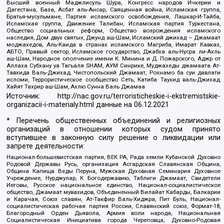
Высший военный Маджлисуль Шура, Конгресс народов Ичкерии и
Дагестана, База, Асбат аль-Ансар, Священная война, Исламская группа,
Братья-мусульмане, Партия исламского освобождения, Лашкар-И-Тайба,
Исламская группа, Движение Талибан, Исламская партия Туркестана,
Общество социальных реформ, Общество возрождения исламского
наследия, Дом двух святых, Джунд аш-Шам, Исламский джихад – Джамаат
моджахедов, Аль-Каида в странах исламского Магриба, Имарат Кавказ,
АБТО, Правый сектор, Исламское государство, Джабха аль-Нусра ли-Ахль
аш-Шам, Народное ополчение имени К. Минина и Д. Пожарского, Аджр от
Аллаха Субхану уа Тагьаля SHAM, АУМ Синрике, Муджахеды джамаата Ат-
Тавхида Валь-Джихад, Чистопольский Джамаат, Рохнамо ба суи давлати
исломи, Террористическое сообщество Сеть, Катиба Таухид валь-Джихад,
Хайят Тахрир аш-Шам, Ахлю Сунна Валь Джамаа
Источник:
http://nac.gov.ru/terroristicheskie-i-ekstremistskie-
organizacii-i-materialy.html
данные на
06.12.2021
* Перечень общественных объединений и религиозных
организаций в отношении которых судом принято
вступившее в законную силу решение о ликвидации или
запрете деятельности:
Национал-большевистская партия, ВЕК РА, Рада земли Кубанской Духовно
Родовой Державы Русь, организация Асгардская Славянская Община,
Община Капища Веды Перуна, Мужская Духовная Семинария Духовное
Учреждение, Нурджулар, К Богодержавию, Таблиги Джамаат, Свидетели
Иеговы, Русское национальное единство, Национал-социалистическое
общество, Джамаат мувахидов, Объединенный Вилайат Кабарды, Балкарии
и Карачая, Союз славян, Ат-Такфир Валь-Хиджра, Пит Буль, Национал-
социалистическая рабочая партия России, Славянский союз, Формат-18,
Благородный Орден Дьявола, Армия воли народа, Национальная
Социалистическая Инициатива города Череповца, Духовно-Родовая