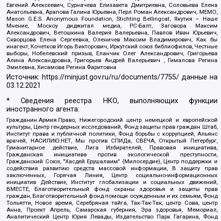
Евгений Алексеевич, Сурначева Елизавета Дмитриевна, Соловьева Елена
Анатольевна, Арапова Галина Юрьевна, Перл Роман Александрович, МЕМО,
Mason G.E.S. Anonymous Foundation, Stichting Bellingcat, Якутия – Наше
Мнение, Москоу диджитал медиа, РС-Балт, Заговора Максим
Александрович, Ветошкина Валерия Валерьевна, Павлов Иван Юрьевич,
Скворцова Елена Сергеевна, Оленичев Максим Владимирович, Как бы
инагент, Кочетков Игорь Викторович, Иркутский союз библиофилов, Честные
выборы, Нобелевский призыв, Еланчик Олег Александрович, Григорьева
Алина Александровна, Григорьев Андрей Валерьевич , Гималова Регина
Эмилевна, Хисамова Регина Фаритовна
Источник:
https://minjust.gov.ru/ru/documents/7755/
данные на
03.12.2021
* Сведения реестра НКО, выполняющих функции
иностранного агента:
Гражданин.Армия.Право, Нижегородский центр немецкой и европейской
культуры, Центр гендерных исследований, Фонд защиты прав граждан Штаб,
Институт права и публичной политики, Фонд борьбы с коррупцией, Альянс
врачей, НАСИЛИЮ.НЕТ, Мы против СПИДа, СВЕЧА, Открытый Петербург,
Гуманитарное действие, Лига Избирателей, Правовая инициатива,
Гражданская инициатива против экологической преступности,
Гражданский Союз, "Хасдей Ерушалаим" (Милосердие), Центр поддержки и
содействия развитию средств массовой информации, В защиту прав
заключенных, Горячая Линия, Центр социально-информационных
инициатив Действие, Институт глобализации и социальных движений,
ВМЕСТЕ, Благотворительный фонд охраны здоровья и защиты прав
граждан, Благотворительный фонд помощи осужденным и их семьям, Фонд
Тольятти, Новое время, Серебряная тайга, Так-Так-Так, центр Сова, центр
Анна, Проект Апрель, Самарская губерния, Эра здоровья, Мемориал,
Аналитический Центр Юрия Левады, Издательство Парк Гагарина, Фонд