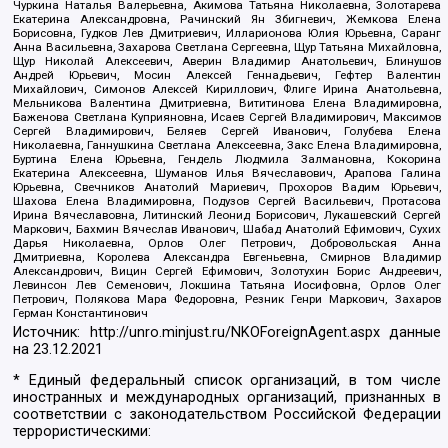
Чуркина Наталья Валерьевна, Акимова Татьяна Николаевна, Золотарева
Екатерина Александровна, Рачинский Ян Збигневич, Жемкова Елена
Борисовна, Гудков Лев Дмитриевич, Илларионова Юлия Юрьевна, Саранг
Анна Васильевна, Захарова Светлана Сергеевна, Щур Татьяна Михайловна,
Щур Николай Алексеевич, Аверин Владимир Анатольевич, Блинушов
Андрей Юрьевич, Мосин Алексей Геннадьевич, Гефтер Валентин
Михайлович, Симонов Алексей Кириллович, Флиге Ирина Анатольевна,
Мельникова Валентина Дмитриевна, Вититинова Елена Владимировна,
Баженова Светлана Куприяновна, Исаев Сергей Владимирович, Максимов
Сергей Владимирович, Беляев Сергей Иванович, Голубева Елена
Николаевна, Ганнушкина Светлана Алексеевна, Закс Елена Владимировна,
Буртина Елена Юрьевна, Гендель Людмила Залмановна, Кокорина
Екатерина Алексеевна, Шуманов Илья Вячеславович, Арапова Галина
Юрьевна, Свечников Анатолий Мариевич, Прохоров Вадим Юрьевич,
Шахова Елена Владимировна, Подузов Сергей Васильевич, Протасова
Ирина Вячеславовна, Литинский Леонид Борисович, Лукашевский Сергей
Маркович, Бахмин Вячеслав Иванович, Шабад Анатолий Ефимович, Сухих
Дарья Николаевна, Орлов Олег Петрович, Добровольская Анна
Дмитриевна, Королева Александра Евгеньевна, Смирнов Владимир
Александрович, Вицин Сергей Ефимович, Золотухин Борис Андреевич,
Левинсон Лев Семенович, Локшина Татьяна Иосифовна, Орлов Олег
Петрович, Полякова Мара Федоровна, Резник Генри Маркович, Захаров
Герман Константинович
Источник:
http://unro.minjust.ru/NKOForeignAgent.aspx
данные
на
23.12.2021
* Единый федеральный список организаций, в том числе
иностранных и международных организаций, признанных в
соответствии с законодательством Российской Федерации
террористическими: