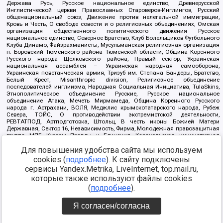
Держава Русь, Русское национальное единство, Древнерусской
Инглистической церкви Православных Староверов-Инглингов, Русский
общенациональный союз, Движение против нелегальной иммиграции,
Кровь и Честь, О свободе совести и о религиозных объединениях, Омская
организация общественного политического движения Русское
национальное единство, Северное Братство, Клуб Болельщиков Футбольного
Клуба Динамо, Файзрахманисты, Мусульманская религиозная организация
п. Боровский Тюменского района Тюменской области, Община Коренного
Русского народа Щелковского района, Правый сектор, Украинская
национальная ассамблея – Украинская народная самооборона,
Украинская повстанческая армия, Тризуб им. Степана Бандеры, Братство,
Белый Крест, Misanthropic division, Религиозное объединение
последователей инглиизма, Народная Социальная Инициатива, TulaSkins,
Этнополитическое объединение Русские, Русское национальное
объединение Атака, Мечеть Мирмамеда, Община Коренного Русского
народа г. Астрахани, ВОЛЯ, Меджлис крымскотатарского народа, Рубеж
Севера, ТОЙС, О противодействии экстремистской деятельности,
РЕВТАТПОД, Артподготовка, Штольц, В честь иконы Божией Матери
Державная, Сектор 16, Независимость, Фирма, Молодежная правозащитная
группа МПГ, Курсом Правды и Единения, Каракольская инициативная
группа, Автоград Крю, Союз Славянских Сил Руси, Алля-Аят,
Для повышения удобства сайта мы используем
Благотворительный пансионат Ак Умут, Русская республика Русь,
Арестантское уголовное единство, Башкорт, Нация и свобода, W.H.С., Фалунь
cookies (
подробнее
). К сайту подключены
Дафа, Иртыш Ultras, Русский Патриотический клуб-Новокузнецк/РПК,
сервисы Yandex.Metrika, LiveInternet, top.mail.ru,
Сибирский державный союз, Фонд борьбы с коррупцией, Фонд защиты прав
граждан, Штабы Навального, Совет граждан СССР Прикубанского округа г.
которые также используют файлы cookies
Краснодара
(
подробнее
).
Источник:
https://minjust.gov.ru/ru/documents/7822/
данные на
08.12.2021
Я согласен/согласна