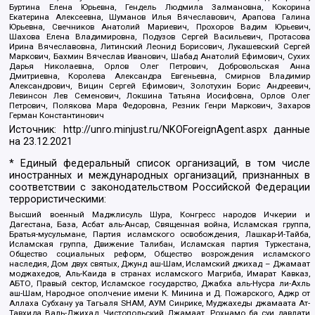
Буртина Елена Юрьевна, Гендель Людмила Залмановна, Кокорина
Екатерина Алексеевна, Шуманов Илья Вячеславович, Арапова Галина
Юрьевна, Свечников Анатолий Мариевич, Прохоров Вадим Юрьевич,
Шахова Елена Владимировна, Подузов Сергей Васильевич, Протасова
Ирина Вячеславовна, Литинский Леонид Борисович, Лукашевский Сергей
Маркович, Бахмин Вячеслав Иванович, Шабад Анатолий Ефимович, Сухих
Дарья Николаевна, Орлов Олег Петрович, Добровольская Анна
Дмитриевна, Королева Александра Евгеньевна, Смирнов Владимир
Александрович, Вицин Сергей Ефимович, Золотухин Борис Андреевич,
Левинсон Лев Семенович, Локшина Татьяна Иосифовна, Орлов Олег
Петрович, Полякова Мара Федоровна, Резник Генри Маркович, Захаров
Герман Константинович
Источник:
http://unro.minjust.ru/NKOForeignAgent.aspx
данные
на
23.12.2021
* Единый федеральный список организаций, в том числе
иностранных и международных организаций, признанных в
соответствии с законодательством Российской Федерации
террористическими:
Высший военный Маджлисуль Шура, Конгресс народов Ичкерии и
Дагестана, База, Асбат аль-Ансар, Священная война, Исламская группа,
Братья-мусульмане, Партия исламского освобождения, Лашкар-И-Тайба,
Исламская группа, Движение Талибан, Исламская партия Туркестана,
Общество социальных реформ, Общество возрождения исламского
наследия, Дом двух святых, Джунд аш-Шам, Исламский джихад – Джамаат
моджахедов, Аль-Каида в странах исламского Магриба, Имарат Кавказ,
АБТО, Правый сектор, Исламское государство, Джабха аль-Нусра ли-Ахль
аш-Шам, Народное ополчение имени К. Минина и Д. Пожарского, Аджр от
Аллаха Субхану уа Тагьаля SHAM, АУМ Синрике, Муджахеды джамаата Ат-
Тавхида Валь-Джихад, Чистопольский Джамаат, Рохнамо ба суи давлати