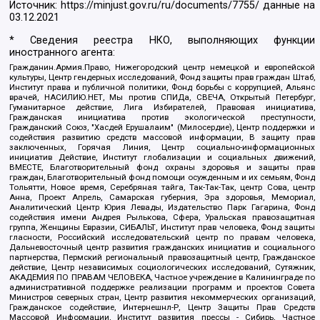
Источник:
https://minjust.gov.ru/ru/documents/7755/
данные на
03.12.2021
* Сведения реестра НКО, выполняющих функции
иностранного агента:
Гражданин.Армия.Право, Нижегородский центр немецкой и европейской
культуры, Центр гендерных исследований, Фонд защиты прав граждан Штаб,
Институт права и публичной политики, Фонд борьбы с коррупцией, Альянс
врачей, НАСИЛИЮ.НЕТ, Мы против СПИДа, СВЕЧА, Открытый Петербург,
Гуманитарное действие, Лига Избирателей, Правовая инициатива,
Гражданская инициатива против экологической преступности,
Гражданский Союз, "Хасдей Ерушалаим" (Милосердие), Центр поддержки и
содействия развитию средств массовой информации, В защиту прав
заключенных, Горячая Линия, Центр социально-информационных
инициатив Действие, Институт глобализации и социальных движений,
ВМЕСТЕ, Благотворительный фонд охраны здоровья и защиты прав
граждан, Благотворительный фонд помощи осужденным и их семьям, Фонд
Тольятти, Новое время, Серебряная тайга, Так-Так-Так, центр Сова, центр
Анна, Проект Апрель, Самарская губерния, Эра здоровья, Мемориал,
Аналитический Центр Юрия Левады, Издательство Парк Гагарина, Фонд
содействия имени Андрея Рылькова, Сфера, Уральская правозащитная
группа, Женщины Евразии, СИБАЛЬТ, Институт прав человека, Фонд защиты
гласности, Российский исследовательский центр по правам человека,
Дальневосточный центр развития гражданских инициатив и социального
партнерства, Пермский региональный правозащитный центр, Гражданское
действие, Центр независимых социологических исследований, Сутяжник,
АКАДЕМИЯ ПО ПРАВАМ ЧЕЛОВЕКА, Частное учреждение в Калининграде по
административной поддержке реализации программ и проектов Совета
Министров северных стран, Центр развития некоммерческих организаций,
Гражданское содействие, Интернешнл-Р, Центр Защиты Прав Средств
Массовой Информации, Институт развития прессы - Сибирь, Частное