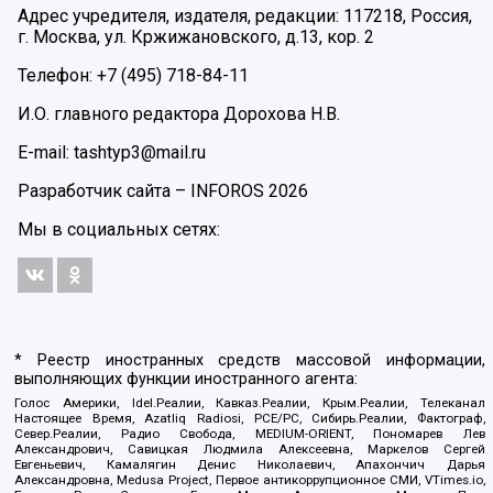
Адрес учредителя, издателя, редакции: 117218, Россия,
г. Москва, ул. Кржижановского, д.13, кор. 2
Телефон: +7 (495) 718-84-11
И.О. главного редактора Дорохова Н.В.
E-mail: tashtyp3@mail.ru
Разработчик сайта –
INFOROS
2026
Мы в социальных сетях:
* Реестр иностранных средств массовой информации,
выполняющих функции иностранного агента:
Голос Америки, Idel.Реалии, Кавказ.Реалии, Крым.Реалии, Телеканал
Настоящее Время, Azatliq Radiosi, PCE/PC, Сибирь.Реалии, Фактограф,
Север.Реалии, Радио Свобода, MEDIUM-ORIENT, Пономарев Лев
Александрович, Савицкая Людмила Алексеевна, Маркелов Сергей
Евгеньевич, Камалягин Денис Николаевич, Апахончич Дарья
Александровна, Medusa Project, Первое антикоррупционное СМИ, VTimes.io,