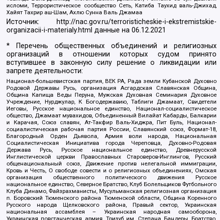
исломи, Террористическое сообщество Сеть, Катиба Таухид валь-Джихад,
Хайят Тахрир аш-Шам, Ахлю Сунна Валь Джамаа
Источник:
http://nac.gov.ru/terroristicheskie-i-ekstremistskie-
organizacii-i-materialy.html
данные на
06.12.2021
* Перечень общественных объединений и религиозных
организаций в отношении которых судом принято
вступившее в законную силу решение о ликвидации или
запрете деятельности:
Национал-большевистская партия, ВЕК РА, Рада земли Кубанской Духовно
Родовой Державы Русь, организация Асгардская Славянская Община,
Община Капища Веды Перуна, Мужская Духовная Семинария Духовное
Учреждение, Нурджулар, К Богодержавию, Таблиги Джамаат, Свидетели
Иеговы, Русское национальное единство, Национал-социалистическое
общество, Джамаат мувахидов, Объединенный Вилайат Кабарды, Балкарии
и Карачая, Союз славян, Ат-Такфир Валь-Хиджра, Пит Буль, Национал-
социалистическая рабочая партия России, Славянский союз, Формат-18,
Благородный Орден Дьявола, Армия воли народа, Национальная
Социалистическая Инициатива города Череповца, Духовно-Родовая
Держава Русь, Русское национальное единство, Древнерусской
Инглистической церкви Православных Староверов-Инглингов, Русский
общенациональный союз, Движение против нелегальной иммиграции,
Кровь и Честь, О свободе совести и о религиозных объединениях, Омская
организация общественного политического движения Русское
национальное единство, Северное Братство, Клуб Болельщиков Футбольного
Клуба Динамо, Файзрахманисты, Мусульманская религиозная организация
п. Боровский Тюменского района Тюменской области, Община Коренного
Русского народа Щелковского района, Правый сектор, Украинская
национальная ассамблея – Украинская народная самооборона,
Украинская повстанческая армия, Тризуб им. Степана Бандеры, Братство,