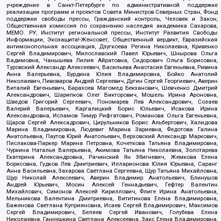
учреждение в Санкт-Петербурге по административной поддержке
реализации программ и проектов Совета Министров Северных Стран, Фонд
поддержки свободы прессы, Гражданский контроль, Человек и Закон,
Общественная комиссия по сохранению наследия академика Сахарова,
МЕМО. РУ, Институт региональной прессы, Институт Развития Свободы
Информации, Экозащита!-Женсовет, Общественный вердикт, Евразийская
антимонопольная ассоциация, Дзугкоева Регина Николаевна, Кривенко
Сергей Владимирович, Милославский Павел Юрьевич, Шнырова Ольга
Вадимовна, Чанышева Лилия Айратовна, Сидорович Ольга Борисовна,
Туровский Александр Алексеевич, Васильева Анастасия Евгеньевна, Ривина
Анна Валерьевна, Бурдина Юлия Владимировна, Бойко Анатолий
Николаевич, Пивоваров Андрей Сергеевич, Дугин Сергей Георгиевич, Аверин
Виталий Евгеньевич, Барахоев Магомед Бекханович, Шевченко Дмитрий
Александрович, Шарипков Олег Викторович, Мошель Ирина Ароновна,
Шведов Григорий Сергеевич, Пономарев Лев Александрович, Созаев
Валерий Валерьевич, Каргалицкий Борис Юльевич, Исакова Ирина
Александровна, Исламов Тимур Рифгатович, Романова Ольга Евгеньевна,
Щаров Сергей Алексадрович, Цирульников Борис Альбертович, Халидова
Марина Владимировна, Людевиг Марина Зариевна, Федотова Галина
Анатольевна, Паутов Юрий Анатольевич, Верховский Александр Маркович,
Пислакова-Паркер Марина Петровна, Кочеткова Татьяна Владимировна,
Чуркина Наталья Валерьевна, Акимова Татьяна Николаевна, Золотарева
Екатерина Александровна, Рачинский Ян Збигневич, Жемкова Елена
Борисовна, Гудков Лев Дмитриевич, Илларионова Юлия Юрьевна, Саранг
Анна Васильевна, Захарова Светлана Сергеевна, Щур Татьяна Михайловна,
Щур Николай Алексеевич, Аверин Владимир Анатольевич, Блинушов
Андрей Юрьевич, Мосин Алексей Геннадьевич, Гефтер Валентин
Михайлович, Симонов Алексей Кириллович, Флиге Ирина Анатольевна,
Мельникова Валентина Дмитриевна, Вититинова Елена Владимировна,
Баженова Светлана Куприяновна, Исаев Сергей Владимирович, Максимов
Сергей Владимирович, Беляев Сергей Иванович, Голубева Елена
Николаевна, Ганнушкина Светлана Алексеевна, Закс Елена Владимировна,