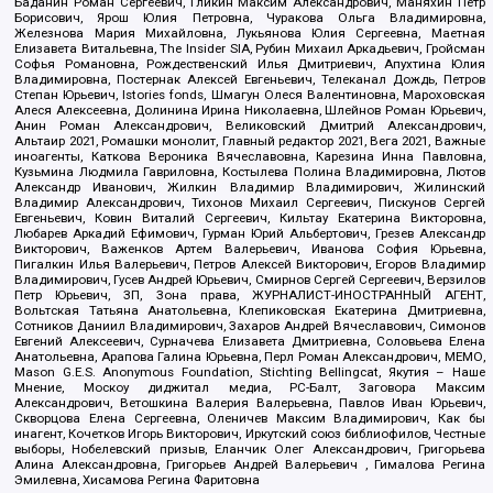
Баданин Роман Сергеевич, Гликин Максим Александрович, Маняхин Петр
Борисович, Ярош Юлия Петровна, Чуракова Ольга Владимировна,
Железнова Мария Михайловна, Лукьянова Юлия Сергеевна, Маетная
Елизавета Витальевна, The Insider SIA, Рубин Михаил Аркадьевич, Гройсман
Софья Романовна, Рождественский Илья Дмитриевич, Апухтина Юлия
Владимировна, Постернак Алексей Евгеньевич, Телеканал Дождь, Петров
Степан Юрьевич, Istories fonds, Шмагун Олеся Валентиновна, Мароховская
Алеся Алексеевна, Долинина Ирина Николаевна, Шлейнов Роман Юрьевич,
Анин Роман Александрович, Великовский Дмитрий Александрович,
Альтаир 2021, Ромашки монолит, Главный редактор 2021, Вега 2021, Важные
иноагенты, Каткова Вероника Вячеславовна, Карезина Инна Павловна,
Кузьмина Людмила Гавриловна, Костылева Полина Владимировна, Лютов
Александр Иванович, Жилкин Владимир Владимирович, Жилинский
Владимир Александрович, Тихонов Михаил Сергеевич, Пискунов Сергей
Евгеньевич, Ковин Виталий Сергеевич, Кильтау Екатерина Викторовна,
Любарев Аркадий Ефимович, Гурман Юрий Альбертович, Грезев Александр
Викторович, Важенков Артем Валерьевич, Иванова София Юрьевна,
Пигалкин Илья Валерьевич, Петров Алексей Викторович, Егоров Владимир
Владимирович, Гусев Андрей Юрьевич, Смирнов Сергей Сергеевич, Верзилов
Петр Юрьевич, ЗП, Зона права, ЖУРНАЛИСТ-ИНОСТРАННЫЙ АГЕНТ,
Вольтская Татьяна Анатольевна, Клепиковская Екатерина Дмитриевна,
Сотников Даниил Владимирович, Захаров Андрей Вячеславович, Симонов
Евгений Алексеевич, Сурначева Елизавета Дмитриевна, Соловьева Елена
Анатольевна, Арапова Галина Юрьевна, Перл Роман Александрович, МЕМО,
Mason G.E.S. Anonymous Foundation, Stichting Bellingcat, Якутия – Наше
Мнение, Москоу диджитал медиа, РС-Балт, Заговора Максим
Александрович, Ветошкина Валерия Валерьевна, Павлов Иван Юрьевич,
Скворцова Елена Сергеевна, Оленичев Максим Владимирович, Как бы
инагент, Кочетков Игорь Викторович, Иркутский союз библиофилов, Честные
выборы, Нобелевский призыв, Еланчик Олег Александрович, Григорьева
Алина Александровна, Григорьев Андрей Валерьевич , Гималова Регина
Эмилевна, Хисамова Регина Фаритовна