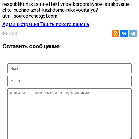
respubliki-hakasii-i-effektivnoe-korporativnoe-strahovanie-
chto-nuzhno-znat-kazhdomu-rukovoditelyu?
utm_source=chatgpt.com
Администрация Таштыпского района
123
Оставить сообщение: