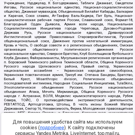
Учреждение, Нурджулар, К Богодержавию, Таблиги Джамаат, Свидетели
Иеговы, Русское национальное единство, Национал-социалистическое
общество, Джамаат мувахидов, Объединенный Вилайат Кабарды, Балкарии
и Карачая, Союз славян, Ат-Такфир Валь-Хиджра, Пит Буль, Национал-
социалистическая рабочая партия России, Славянский союз, Формат-18,
Благородный Орден Дьявола, Армия воли народа, Национальная
Социалистическая Инициатива города Череповца, Духовно-Родовая
Держава Русь, Русское национальное единство, Древнерусской
Инглистической церкви Православных Староверов-Инглингов, Русский
общенациональный союз, Движение против нелегальной иммиграции,
Кровь и Честь, О свободе совести и о религиозных объединениях, Омская
организация общественного политического движения Русское
национальное единство, Северное Братство, Клуб Болельщиков Футбольного
Клуба Динамо, Файзрахманисты, Мусульманская религиозная организация
п. Боровский Тюменского района Тюменской области, Община Коренного
Русского народа Щелковского района, Правый сектор, Украинская
национальная ассамблея – Украинская народная самооборона,
Украинская повстанческая армия, Тризуб им. Степана Бандеры, Братство,
Белый Крест, Misanthropic division, Религиозное объединение
последователей инглиизма, Народная Социальная Инициатива, TulaSkins,
Этнополитическое объединение Русские, Русское национальное
объединение Атака, Мечеть Мирмамеда, Община Коренного Русского
народа г. Астрахани, ВОЛЯ, Меджлис крымскотатарского народа, Рубеж
Севера, ТОЙС, О противодействии экстремистской деятельности,
РЕВТАТПОД, Артподготовка, Штольц, В честь иконы Божией Матери
Державная, Сектор 16, Независимость, Фирма, Молодежная правозащитная
группа МПГ, Курсом Правды и Единения, Каракольская инициативная
группа, Автоград Крю, Союз Славянских Сил Руси, Алля-Аят,
Для повышения удобства сайта мы используем
Благотворительный пансионат Ак Умут, Русская республика Русь,
Арестантское уголовное единство, Башкорт, Нация и свобода, W.H.С., Фалунь
cookies (
подробнее
). К сайту подключены
Дафа, Иртыш Ultras, Русский Патриотический клуб-Новокузнецк/РПК,
сервисы Yandex.Metrika, LiveInternet, top.mail.ru,
Сибирский державный союз, Фонд борьбы с коррупцией, Фонд защиты прав