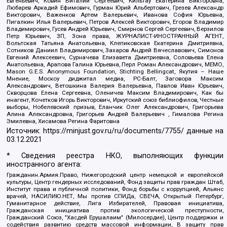
Евгеньевич, Ковин Виталий Сергеевич, Кильтау Екатерина Викторовна,
Любарев Аркадий Ефимович, Гурман Юрий Альбертович, Грезев Александр
Викторович, Важенков Артем Валерьевич, Иванова София Юрьевна,
Пигалкин Илья Валерьевич, Петров Алексей Викторович, Егоров Владимир
Владимирович, Гусев Андрей Юрьевич, Смирнов Сергей Сергеевич, Верзилов
Петр Юрьевич, ЗП, Зона права, ЖУРНАЛИСТ-ИНОСТРАННЫЙ АГЕНТ,
Вольтская Татьяна Анатольевна, Клепиковская Екатерина Дмитриевна,
Сотников Даниил Владимирович, Захаров Андрей Вячеславович, Симонов
Евгений Алексеевич, Сурначева Елизавета Дмитриевна, Соловьева Елена
Анатольевна, Арапова Галина Юрьевна, Перл Роман Александрович, МЕМО,
Mason G.E.S. Anonymous Foundation, Stichting Bellingcat, Якутия – Наше
Мнение, Москоу диджитал медиа, РС-Балт, Заговора Максим
Александрович, Ветошкина Валерия Валерьевна, Павлов Иван Юрьевич,
Скворцова Елена Сергеевна, Оленичев Максим Владимирович, Как бы
инагент, Кочетков Игорь Викторович, Иркутский союз библиофилов, Честные
выборы, Нобелевский призыв, Еланчик Олег Александрович, Григорьева
Алина Александровна, Григорьев Андрей Валерьевич , Гималова Регина
Эмилевна, Хисамова Регина Фаритовна
Источник:
https://minjust.gov.ru/ru/documents/7755/
данные на
03.12.2021
* Сведения реестра НКО, выполняющих функции
иностранного агента:
Гражданин.Армия.Право, Нижегородский центр немецкой и европейской
культуры, Центр гендерных исследований, Фонд защиты прав граждан Штаб,
Институт права и публичной политики, Фонд борьбы с коррупцией, Альянс
врачей, НАСИЛИЮ.НЕТ, Мы против СПИДа, СВЕЧА, Открытый Петербург,
Гуманитарное действие, Лига Избирателей, Правовая инициатива,
Гражданская инициатива против экологической преступности,
Гражданский Союз, "Хасдей Ерушалаим" (Милосердие), Центр поддержки и
содействия развитию средств массовой информации, В защиту прав