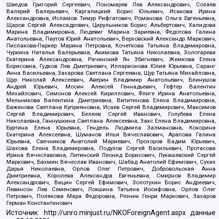
Шведов Григорий Сергеевич, Пономарев Лев Александрович, Созаев
Валерий Валерьевич, Каргалицкий Борис Юльевич, Исакова Ирина
Александровна, Исламов Тимур Рифгатович, Романова Ольга Евгеньевна,
Щаров Сергей Алексадрович, Цирульников Борис Альбертович, Халидова
Марина Владимировна, Людевиг Марина Зариевна, Федотова Галина
Анатольевна, Паутов Юрий Анатольевич, Верховский Александр Маркович,
Пислакова-Паркер Марина Петровна, Кочеткова Татьяна Владимировна,
Чуркина Наталья Валерьевна, Акимова Татьяна Николаевна, Золотарева
Екатерина Александровна, Рачинский Ян Збигневич, Жемкова Елена
Борисовна, Гудков Лев Дмитриевич, Илларионова Юлия Юрьевна, Саранг
Анна Васильевна, Захарова Светлана Сергеевна, Щур Татьяна Михайловна,
Щур Николай Алексеевич, Аверин Владимир Анатольевич, Блинушов
Андрей Юрьевич, Мосин Алексей Геннадьевич, Гефтер Валентин
Михайлович, Симонов Алексей Кириллович, Флиге Ирина Анатольевна,
Мельникова Валентина Дмитриевна, Вититинова Елена Владимировна,
Баженова Светлана Куприяновна, Исаев Сергей Владимирович, Максимов
Сергей Владимирович, Беляев Сергей Иванович, Голубева Елена
Николаевна, Ганнушкина Светлана Алексеевна, Закс Елена Владимировна,
Буртина Елена Юрьевна, Гендель Людмила Залмановна, Кокорина
Екатерина Алексеевна, Шуманов Илья Вячеславович, Арапова Галина
Юрьевна, Свечников Анатолий Мариевич, Прохоров Вадим Юрьевич,
Шахова Елена Владимировна, Подузов Сергей Васильевич, Протасова
Ирина Вячеславовна, Литинский Леонид Борисович, Лукашевский Сергей
Маркович, Бахмин Вячеслав Иванович, Шабад Анатолий Ефимович, Сухих
Дарья Николаевна, Орлов Олег Петрович, Добровольская Анна
Дмитриевна, Королева Александра Евгеньевна, Смирнов Владимир
Александрович, Вицин Сергей Ефимович, Золотухин Борис Андреевич,
Левинсон Лев Семенович, Локшина Татьяна Иосифовна, Орлов Олег
Петрович, Полякова Мара Федоровна, Резник Генри Маркович, Захаров
Герман Константинович
Источник:
http://unro.minjust.ru/NKOForeignAgent.aspx
данные