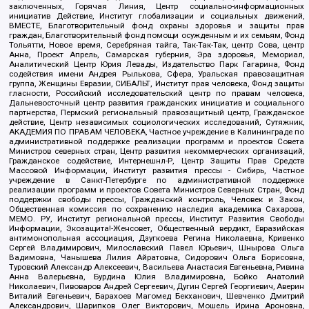
заключенных, Горячая Линия, Центр социально-информационных
инициатив Действие, Институт глобализации и социальных движений,
ВМЕСТЕ, Благотворительный фонд охраны здоровья и защиты прав
граждан, Благотворительный фонд помощи осужденным и их семьям, Фонд
Тольятти, Новое время, Серебряная тайга, Так-Так-Так, центр Сова, центр
Анна, Проект Апрель, Самарская губерния, Эра здоровья, Мемориал,
Аналитический Центр Юрия Левады, Издательство Парк Гагарина, Фонд
содействия имени Андрея Рылькова, Сфера, Уральская правозащитная
группа, Женщины Евразии, СИБАЛЬТ, Институт прав человека, Фонд защиты
гласности, Российский исследовательский центр по правам человека,
Дальневосточный центр развития гражданских инициатив и социального
партнерства, Пермский региональный правозащитный центр, Гражданское
действие, Центр независимых социологических исследований, Сутяжник,
АКАДЕМИЯ ПО ПРАВАМ ЧЕЛОВЕКА, Частное учреждение в Калининграде по
административной поддержке реализации программ и проектов Совета
Министров северных стран, Центр развития некоммерческих организаций,
Гражданское содействие, Интернешнл-Р, Центр Защиты Прав Средств
Массовой Информации, Институт развития прессы - Сибирь, Частное
учреждение в Санкт-Петербурге по административной поддержке
реализации программ и проектов Совета Министров Северных Стран, Фонд
поддержки свободы прессы, Гражданский контроль, Человек и Закон,
Общественная комиссия по сохранению наследия академика Сахарова,
МЕМО. РУ, Институт региональной прессы, Институт Развития Свободы
Информации, Экозащита!-Женсовет, Общественный вердикт, Евразийская
антимонопольная ассоциация, Дзугкоева Регина Николаевна, Кривенко
Сергей Владимирович, Милославский Павел Юрьевич, Шнырова Ольга
Вадимовна, Чанышева Лилия Айратовна, Сидорович Ольга Борисовна,
Туровский Александр Алексеевич, Васильева Анастасия Евгеньевна, Ривина
Анна Валерьевна, Бурдина Юлия Владимировна, Бойко Анатолий
Николаевич, Пивоваров Андрей Сергеевич, Дугин Сергей Георгиевич, Аверин
Виталий Евгеньевич, Барахоев Магомед Бекханович, Шевченко Дмитрий
Александрович, Шарипков Олег Викторович, Мошель Ирина Ароновна,