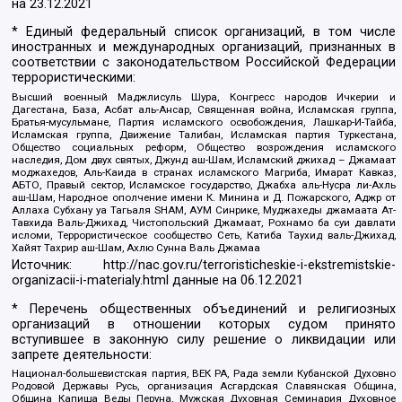
на
23.12.2021
* Единый федеральный список организаций, в том числе
иностранных и международных организаций, признанных в
соответствии с законодательством Российской Федерации
террористическими:
Высший военный Маджлисуль Шура, Конгресс народов Ичкерии и
Дагестана, База, Асбат аль-Ансар, Священная война, Исламская группа,
Братья-мусульмане, Партия исламского освобождения, Лашкар-И-Тайба,
Исламская группа, Движение Талибан, Исламская партия Туркестана,
Общество социальных реформ, Общество возрождения исламского
наследия, Дом двух святых, Джунд аш-Шам, Исламский джихад – Джамаат
моджахедов, Аль-Каида в странах исламского Магриба, Имарат Кавказ,
АБТО, Правый сектор, Исламское государство, Джабха аль-Нусра ли-Ахль
аш-Шам, Народное ополчение имени К. Минина и Д. Пожарского, Аджр от
Аллаха Субхану уа Тагьаля SHAM, АУМ Синрике, Муджахеды джамаата Ат-
Тавхида Валь-Джихад, Чистопольский Джамаат, Рохнамо ба суи давлати
исломи, Террористическое сообщество Сеть, Катиба Таухид валь-Джихад,
Хайят Тахрир аш-Шам, Ахлю Сунна Валь Джамаа
Источник:
http://nac.gov.ru/terroristicheskie-i-ekstremistskie-
organizacii-i-materialy.html
данные на
06.12.2021
* Перечень общественных объединений и религиозных
организаций в отношении которых судом принято
вступившее в законную силу решение о ликвидации или
запрете деятельности:
Национал-большевистская партия, ВЕК РА, Рада земли Кубанской Духовно
Родовой Державы Русь, организация Асгардская Славянская Община,
Община Капища Веды Перуна, Мужская Духовная Семинария Духовное