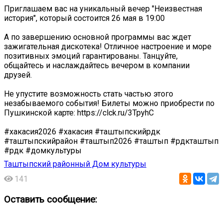
Приглашаем вас на уникальный вечер "Неизвестная
история", который состоится 26 мая в 19:00
А по завершению основной программы вас ждет
зажигательная дискотека! Отличное настроение и море
позитивных эмоций гарантированы. Танцуйте,
общайтесь и наслаждайтесь вечером в компании
друзей.
Не упустите возможность стать частью этого
незабываемого события! Билеты можно приобрести по
Пушкинской карте: https://clck.ru/3TpyhC
#хакасия2026 #хакасия #таштыпскийрдк
#таштыпскийрайон #таштып2026 #таштып #рдкташтып
#рдк #домкультуры
Таштыпский районный Дом культуры
141
Оставить сообщение: