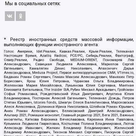
Мы в социальных сетях:
* Реестр иностранных средств массовой информации,
выполняющих функции иностранного агента:
Голос Америки, Idel.Реалии, Кавказ.Реалии, Крым.Реалии, Телеканал
Настоящее Время, Azatliq Radiosi, PCE/PC, Сибирь.Реалии, Фактограф,
Север.Реалии, Радио Свобода, MEDIUM-ORIENT, Пономарев Лев
Александрович, Савицкая Людмила Алексеевна, Маркелов Сергей
Евгеньевич, Камалягин Денис Николаевич, Апахончич Дарья
Александровна, Medusa Project, Первое антикоррупционное СМИ, VTimes.io,
Баданин Роман Сергеевич, Гликин Максим Александрович, Маняхин Петр
Борисович, Ярош Юлия Петровна, Чуракова Ольга Владимировна,
Железнова Мария Михайловна, Лукьянова Юлия Сергеевна, Маетная
Елизавета Витальевна, The Insider SIA, Рубин Михаил Аркадьевич, Гройсман
Софья Романовна, Рождественский Илья Дмитриевич, Апухтина Юлия
Владимировна, Постернак Алексей Евгеньевич, Телеканал Дождь, Петров
Степан Юрьевич, Istories fonds, Шмагун Олеся Валентиновна, Мароховская
Алеся Алексеевна, Долинина Ирина Николаевна, Шлейнов Роман Юрьевич,
Анин Роман Александрович, Великовский Дмитрий Александрович,
Альтаир 2021, Ромашки монолит, Главный редактор 2021, Вега 2021, Важные
иноагенты, Каткова Вероника Вячеславовна, Карезина Инна Павловна,
Кузьмина Людмила Гавриловна, Костылева Полина Владимировна, Лютов
Александр Иванович, Жилкин Владимир Владимирович, Жилинский
Владимир Александрович, Тихонов Михаил Сергеевич, Пискунов Сергей