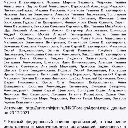
Марина Владимировна, Людевиг Марина Зариевна, Федотова Галина
Анатольевна, Паутов Юрий Анатольевич, Верховский Александр Маркович,
Пислакова-Паркер Марина Петровна, Кочеткова Татьяна Владимировна,
Чуркина Наталья Валерьевна, Акимова Татьяна Николаевна, Золотарева
Екатерина Александровна, Рачинский Ян Збигневич, Жемкова Елена
Борисовна, Гудков Лев Дмитриевич, Илларионова Юлия Юрьевна, Саранг
Анна Васильевна, Захарова Светлана Сергеевна, Щур Татьяна Михайловна,
Щур Николай Алексеевич, Аверин Владимир Анатольевич, Блинушов
Андрей Юрьевич, Мосин Алексей Геннадьевич, Гефтер Валентин
Михайлович, Симонов Алексей Кириллович, Флиге Ирина Анатольевна,
Мельникова Валентина Дмитриевна, Вититинова Елена Владимировна,
Баженова Светлана Куприяновна, Исаев Сергей Владимирович, Максимов
Сергей Владимирович, Беляев Сергей Иванович, Голубева Елена
Николаевна, Ганнушкина Светлана Алексеевна, Закс Елена Владимировна,
Буртина Елена Юрьевна, Гендель Людмила Залмановна, Кокорина
Екатерина Алексеевна, Шуманов Илья Вячеславович, Арапова Галина
Юрьевна, Свечников Анатолий Мариевич, Прохоров Вадим Юрьевич,
Шахова Елена Владимировна, Подузов Сергей Васильевич, Протасова
Ирина Вячеславовна, Литинский Леонид Борисович, Лукашевский Сергей
Маркович, Бахмин Вячеслав Иванович, Шабад Анатолий Ефимович, Сухих
Дарья Николаевна, Орлов Олег Петрович, Добровольская Анна
Дмитриевна, Королева Александра Евгеньевна, Смирнов Владимир
Александрович, Вицин Сергей Ефимович, Золотухин Борис Андреевич,
Левинсон Лев Семенович, Локшина Татьяна Иосифовна, Орлов Олег
Петрович, Полякова Мара Федоровна, Резник Генри Маркович, Захаров
Герман Константинович
Источник:
http://unro.minjust.ru/NKOForeignAgent.aspx
данные
на
23.12.2021
* Единый федеральный список организаций, в том числе
иностранных и международных организаций, признанных в