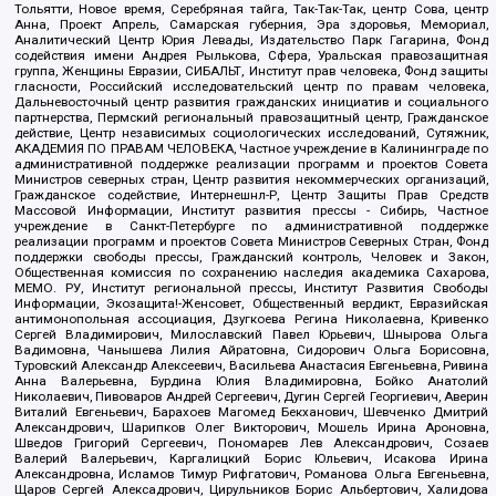
Тольятти, Новое время, Серебряная тайга, Так-Так-Так, центр Сова, центр
Анна, Проект Апрель, Самарская губерния, Эра здоровья, Мемориал,
Аналитический Центр Юрия Левады, Издательство Парк Гагарина, Фонд
содействия имени Андрея Рылькова, Сфера, Уральская правозащитная
группа, Женщины Евразии, СИБАЛЬТ, Институт прав человека, Фонд защиты
гласности, Российский исследовательский центр по правам человека,
Дальневосточный центр развития гражданских инициатив и социального
партнерства, Пермский региональный правозащитный центр, Гражданское
действие, Центр независимых социологических исследований, Сутяжник,
АКАДЕМИЯ ПО ПРАВАМ ЧЕЛОВЕКА, Частное учреждение в Калининграде по
административной поддержке реализации программ и проектов Совета
Министров северных стран, Центр развития некоммерческих организаций,
Гражданское содействие, Интернешнл-Р, Центр Защиты Прав Средств
Массовой Информации, Институт развития прессы - Сибирь, Частное
учреждение в Санкт-Петербурге по административной поддержке
реализации программ и проектов Совета Министров Северных Стран, Фонд
поддержки свободы прессы, Гражданский контроль, Человек и Закон,
Общественная комиссия по сохранению наследия академика Сахарова,
МЕМО. РУ, Институт региональной прессы, Институт Развития Свободы
Информации, Экозащита!-Женсовет, Общественный вердикт, Евразийская
антимонопольная ассоциация, Дзугкоева Регина Николаевна, Кривенко
Сергей Владимирович, Милославский Павел Юрьевич, Шнырова Ольга
Вадимовна, Чанышева Лилия Айратовна, Сидорович Ольга Борисовна,
Туровский Александр Алексеевич, Васильева Анастасия Евгеньевна, Ривина
Анна Валерьевна, Бурдина Юлия Владимировна, Бойко Анатолий
Николаевич, Пивоваров Андрей Сергеевич, Дугин Сергей Георгиевич, Аверин
Виталий Евгеньевич, Барахоев Магомед Бекханович, Шевченко Дмитрий
Александрович, Шарипков Олег Викторович, Мошель Ирина Ароновна,
Шведов Григорий Сергеевич, Пономарев Лев Александрович, Созаев
Валерий Валерьевич, Каргалицкий Борис Юльевич, Исакова Ирина
Александровна, Исламов Тимур Рифгатович, Романова Ольга Евгеньевна,
Щаров Сергей Алексадрович, Цирульников Борис Альбертович, Халидова