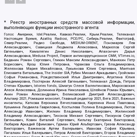
* Реестр иностранных средств массовой информации,
выполняющих функции иностранного агента:
Голос Америки, Idel.Реалии, Кавказ.Реалии, Крым.Реалии, Телеканал
Настоящее Время, Azatliq Radiosi, PCE/PC, Сибирь.Реалии, Фактограф,
Север.Реалии, Радио Свобода, MEDIUM-ORIENT, Пономарев Лев
Александрович, Савицкая Людмила Алексеевна, Маркелов Сергей
Евгеньевич, Камалягин Денис Николаевич, Апахончич Дарья
Александровна, Medusa Project, Первое антикоррупционное СМИ, VTimes.io,
Баданин Роман Сергеевич, Гликин Максим Александрович, Маняхин Петр
Борисович, Ярош Юлия Петровна, Чуракова Ольга Владимировна,
Железнова Мария Михайловна, Лукьянова Юлия Сергеевна, Маетная
Елизавета Витальевна, The Insider SIA, Рубин Михаил Аркадьевич, Гройсман
Софья Романовна, Рождественский Илья Дмитриевич, Апухтина Юлия
Владимировна, Постернак Алексей Евгеньевич, Телеканал Дождь, Петров
Степан Юрьевич, Istories fonds, Шмагун Олеся Валентиновна, Мароховская
Алеся Алексеевна, Долинина Ирина Николаевна, Шлейнов Роман Юрьевич,
Анин Роман Александрович, Великовский Дмитрий Александрович,
Альтаир 2021, Ромашки монолит, Главный редактор 2021, Вега 2021, Важные
иноагенты, Каткова Вероника Вячеславовна, Карезина Инна Павловна,
Кузьмина Людмила Гавриловна, Костылева Полина Владимировна, Лютов
Александр Иванович, Жилкин Владимир Владимирович, Жилинский
Владимир Александрович, Тихонов Михаил Сергеевич, Пискунов Сергей
Евгеньевич, Ковин Виталий Сергеевич, Кильтау Екатерина Викторовна,
Любарев Аркадий Ефимович, Гурман Юрий Альбертович, Грезев Александр
Викторович, Важенков Артем Валерьевич, Иванова София Юрьевна,
Пигалкин Илья Валерьевич, Петров Алексей Викторович, Егоров Владимир