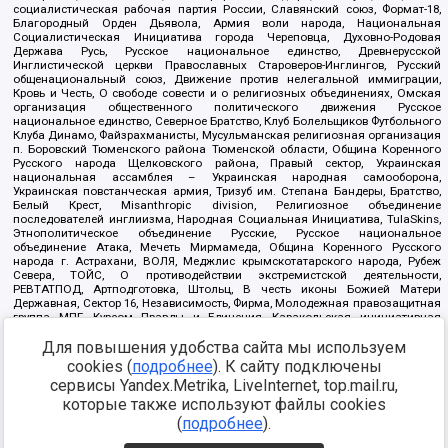
социалистическая рабочая партия России, Славянский союз, Формат-18,
Благородный Орден Дьявола, Армия воли народа, Национальная
Социалистическая Инициатива города Череповца, Духовно-Родовая
Держава Русь, Русское национальное единство, Древнерусской
Инглистической церкви Православных Староверов-Инглингов, Русский
общенациональный союз, Движение против нелегальной иммиграции,
Кровь и Честь, О свободе совести и о религиозных объединениях, Омская
организация общественного политического движения Русское
национальное единство, Северное Братство, Клуб Болельщиков Футбольного
Клуба Динамо, Файзрахманисты, Мусульманская религиозная организация
п. Боровский Тюменского района Тюменской области, Община Коренного
Русского народа Щелковского района, Правый сектор, Украинская
национальная ассамблея – Украинская народная самооборона,
Украинская повстанческая армия, Тризуб им. Степана Бандеры, Братство,
Белый Крест, Misanthropic division, Религиозное объединение
последователей инглиизма, Народная Социальная Инициатива, TulaSkins,
Этнополитическое объединение Русские, Русское национальное
объединение Атака, Мечеть Мирмамеда, Община Коренного Русского
народа г. Астрахани, ВОЛЯ, Меджлис крымскотатарского народа, Рубеж
Севера, ТОЙС, О противодействии экстремистской деятельности,
РЕВТАТПОД, Артподготовка, Штольц, В честь иконы Божией Матери
Державная, Сектор 16, Независимость, Фирма, Молодежная правозащитная
группа МПГ, Курсом Правды и Единения, Каракольская инициативная
группа, Автоград Крю, Союз Славянских Сил Руси, Алля-Аят,
Для повышения удобства сайта мы используем
Благотворительный пансионат Ак Умут, Русская республика Русь,
Арестантское уголовное единство, Башкорт, Нация и свобода, W.H.С., Фалунь
cookies (
подробнее
). К сайту подключены
Дафа, Иртыш Ultras, Русский Патриотический клуб-Новокузнецк/РПК,
сервисы Yandex.Metrika, LiveInternet, top.mail.ru,
Сибирский державный союз, Фонд борьбы с коррупцией, Фонд защиты прав
граждан, Штабы Навального, Совет граждан СССР Прикубанского округа г.
которые также используют файлы cookies
Краснодара
(
подробнее
).
Источник:
https://minjust.gov.ru/ru/documents/7822/
данные на