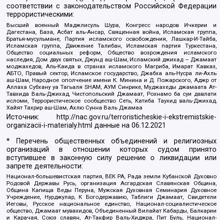
соответствии с законодательством Российской Федерации
террористическими:
Высший военный Маджлисуль Шура, Конгресс народов Ичкерии и
Дагестана, База, Асбат аль-Ансар, Священная война, Исламская группа,
Братья-мусульмане, Партия исламского освобождения, Лашкар-И-Тайба,
Исламская группа, Движение Талибан, Исламская партия Туркестана,
Общество социальных реформ, Общество возрождения исламского
наследия, Дом двух святых, Джунд аш-Шам, Исламский джихад – Джамаат
моджахедов, Аль-Каида в странах исламского Магриба, Имарат Кавказ,
АБТО, Правый сектор, Исламское государство, Джабха аль-Нусра ли-Ахль
аш-Шам, Народное ополчение имени К. Минина и Д. Пожарского, Аджр от
Аллаха Субхану уа Тагьаля SHAM, АУМ Синрике, Муджахеды джамаата Ат-
Тавхида Валь-Джихад, Чистопольский Джамаат, Рохнамо ба суи давлати
исломи, Террористическое сообщество Сеть, Катиба Таухид валь-Джихад,
Хайят Тахрир аш-Шам, Ахлю Сунна Валь Джамаа
Источник:
http://nac.gov.ru/terroristicheskie-i-ekstremistskie-
organizacii-i-materialy.html
данные на
06.12.2021
* Перечень общественных объединений и религиозных
организаций в отношении которых судом принято
вступившее в законную силу решение о ликвидации или
запрете деятельности:
Национал-большевистская партия, ВЕК РА, Рада земли Кубанской Духовно
Родовой Державы Русь, организация Асгардская Славянская Община,
Община Капища Веды Перуна, Мужская Духовная Семинария Духовное
Учреждение, Нурджулар, К Богодержавию, Таблиги Джамаат, Свидетели
Иеговы, Русское национальное единство, Национал-социалистическое
общество, Джамаат мувахидов, Объединенный Вилайат Кабарды, Балкарии
и Карачая, Союз славян, Ат-Такфир Валь-Хиджра, Пит Буль, Национал-