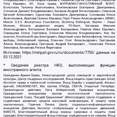
Владимирович, Гусев Андрей Юрьевич, Смирнов Сергей Сергеевич, Верзилов
Петр Юрьевич, ЗП, Зона права, ЖУРНАЛИСТ-ИНОСТРАННЫЙ АГЕНТ,
Вольтская Татьяна Анатольевна, Клепиковская Екатерина Дмитриевна,
Сотников Даниил Владимирович, Захаров Андрей Вячеславович, Симонов
Евгений Алексеевич, Сурначева Елизавета Дмитриевна, Соловьева Елена
Анатольевна, Арапова Галина Юрьевна, Перл Роман Александрович, МЕМО,
Mason G.E.S. Anonymous Foundation, Stichting Bellingcat, Якутия – Наше
Мнение, Москоу диджитал медиа, РС-Балт, Заговора Максим
Александрович, Ветошкина Валерия Валерьевна, Павлов Иван Юрьевич,
Скворцова Елена Сергеевна, Оленичев Максим Владимирович, Как бы
инагент, Кочетков Игорь Викторович, Иркутский союз библиофилов, Честные
выборы, Нобелевский призыв, Еланчик Олег Александрович, Григорьева
Алина Александровна, Григорьев Андрей Валерьевич , Гималова Регина
Эмилевна, Хисамова Регина Фаритовна
Источник:
https://minjust.gov.ru/ru/documents/7755/
данные на
03.12.2021
* Сведения реестра НКО, выполняющих функции
иностранного агента:
Гражданин.Армия.Право, Нижегородский центр немецкой и европейской
культуры, Центр гендерных исследований, Фонд защиты прав граждан Штаб,
Институт права и публичной политики, Фонд борьбы с коррупцией, Альянс
врачей, НАСИЛИЮ.НЕТ, Мы против СПИДа, СВЕЧА, Открытый Петербург,
Гуманитарное действие, Лига Избирателей, Правовая инициатива,
Гражданская инициатива против экологической преступности,
Гражданский Союз, "Хасдей Ерушалаим" (Милосердие), Центр поддержки и
содействия развитию средств массовой информации, В защиту прав
заключенных, Горячая Линия, Центр социально-информационных
инициатив Действие, Институт глобализации и социальных движений,
ВМЕСТЕ, Благотворительный фонд охраны здоровья и защиты прав
граждан, Благотворительный фонд помощи осужденным и их семьям, Фонд