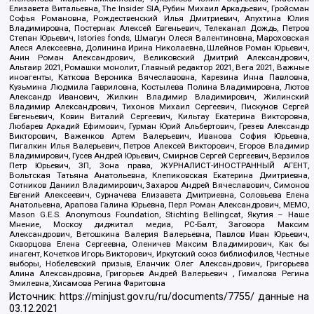
Елизавета Витальевна, The Insider SIA, Рубин Михаил Аркадьевич, Гройсман
Софья Романовна, Рождественский Илья Дмитриевич, Апухтина Юлия
Владимировна, Постернак Алексей Евгеньевич, Телеканал Дождь, Петров
Степан Юрьевич, Istories fonds, Шмагун Олеся Валентиновна, Мароховская
Алеся Алексеевна, Долинина Ирина Николаевна, Шлейнов Роман Юрьевич,
Анин Роман Александрович, Великовский Дмитрий Александрович,
Альтаир 2021, Ромашки монолит, Главный редактор 2021, Вега 2021, Важные
иноагенты, Каткова Вероника Вячеславовна, Карезина Инна Павловна,
Кузьмина Людмила Гавриловна, Костылева Полина Владимировна, Лютов
Александр Иванович, Жилкин Владимир Владимирович, Жилинский
Владимир Александрович, Тихонов Михаил Сергеевич, Пискунов Сергей
Евгеньевич, Ковин Виталий Сергеевич, Кильтау Екатерина Викторовна,
Любарев Аркадий Ефимович, Гурман Юрий Альбертович, Грезев Александр
Викторович, Важенков Артем Валерьевич, Иванова София Юрьевна,
Пигалкин Илья Валерьевич, Петров Алексей Викторович, Егоров Владимир
Владимирович, Гусев Андрей Юрьевич, Смирнов Сергей Сергеевич, Верзилов
Петр Юрьевич, ЗП, Зона права, ЖУРНАЛИСТ-ИНОСТРАННЫЙ АГЕНТ,
Вольтская Татьяна Анатольевна, Клепиковская Екатерина Дмитриевна,
Сотников Даниил Владимирович, Захаров Андрей Вячеславович, Симонов
Евгений Алексеевич, Сурначева Елизавета Дмитриевна, Соловьева Елена
Анатольевна, Арапова Галина Юрьевна, Перл Роман Александрович, МЕМО,
Mason G.E.S. Anonymous Foundation, Stichting Bellingcat, Якутия – Наше
Мнение, Москоу диджитал медиа, РС-Балт, Заговора Максим
Александрович, Ветошкина Валерия Валерьевна, Павлов Иван Юрьевич,
Скворцова Елена Сергеевна, Оленичев Максим Владимирович, Как бы
инагент, Кочетков Игорь Викторович, Иркутский союз библиофилов, Честные
выборы, Нобелевский призыв, Еланчик Олег Александрович, Григорьева
Алина Александровна, Григорьев Андрей Валерьевич , Гималова Регина
Эмилевна, Хисамова Регина Фаритовна
Источник:
https://minjust.gov.ru/ru/documents/7755/
данные на
03.12.2021