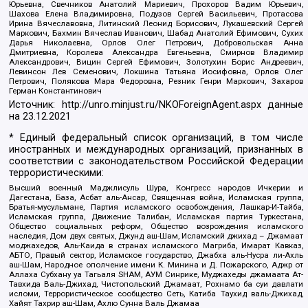
Юрьевна, Свечников Анатолий Мариевич, Прохоров Вадим Юрьевич,
Шахова Елена Владимировна, Подузов Сергей Васильевич, Протасова
Ирина Вячеславовна, Литинский Леонид Борисович, Лукашевский Сергей
Маркович, Бахмин Вячеслав Иванович, Шабад Анатолий Ефимович, Сухих
Дарья Николаевна, Орлов Олег Петрович, Добровольская Анна
Дмитриевна, Королева Александра Евгеньевна, Смирнов Владимир
Александрович, Вицин Сергей Ефимович, Золотухин Борис Андреевич,
Левинсон Лев Семенович, Локшина Татьяна Иосифовна, Орлов Олег
Петрович, Полякова Мара Федоровна, Резник Генри Маркович, Захаров
Герман Константинович
Источник:
http://unro.minjust.ru/NKOForeignAgent.aspx
данные
на
23.12.2021
* Единый федеральный список организаций, в том числе
иностранных и международных организаций, признанных в
соответствии с законодательством Российской Федерации
террористическими:
Высший военный Маджлисуль Шура, Конгресс народов Ичкерии и
Дагестана, База, Асбат аль-Ансар, Священная война, Исламская группа,
Братья-мусульмане, Партия исламского освобождения, Лашкар-И-Тайба,
Исламская группа, Движение Талибан, Исламская партия Туркестана,
Общество социальных реформ, Общество возрождения исламского
наследия, Дом двух святых, Джунд аш-Шам, Исламский джихад – Джамаат
моджахедов, Аль-Каида в странах исламского Магриба, Имарат Кавказ,
АБТО, Правый сектор, Исламское государство, Джабха аль-Нусра ли-Ахль
аш-Шам, Народное ополчение имени К. Минина и Д. Пожарского, Аджр от
Аллаха Субхану уа Тагьаля SHAM, АУМ Синрике, Муджахеды джамаата Ат-
Тавхида Валь-Джихад, Чистопольский Джамаат, Рохнамо ба суи давлати
исломи, Террористическое сообщество Сеть, Катиба Таухид валь-Джихад,
Хайят Тахрир аш-Шам, Ахлю Сунна Валь Джамаа