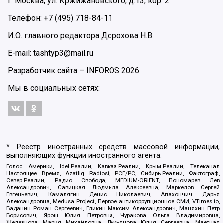
г. Москва, ул. Кржижановского, д.13, кор. 2
Телефон: +7 (495) 718-84-11
И.О. главного редактора Дорохова Н.В.
E-mail: tashtyp3@mail.ru
Разработчик сайта –
INFOROS
2026
Мы в социальных сетях:
* Реестр иностранных средств массовой информации,
выполняющих функции иностранного агента:
Голос Америки, Idel.Реалии, Кавказ.Реалии, Крым.Реалии, Телеканал
Настоящее Время, Azatliq Radiosi, PCE/PC, Сибирь.Реалии, Фактограф,
Север.Реалии, Радио Свобода, MEDIUM-ORIENT, Пономарев Лев
Александрович, Савицкая Людмила Алексеевна, Маркелов Сергей
Евгеньевич, Камалягин Денис Николаевич, Апахончич Дарья
Александровна, Medusa Project, Первое антикоррупционное СМИ, VTimes.io,
Баданин Роман Сергеевич, Гликин Максим Александрович, Маняхин Петр
Борисович, Ярош Юлия Петровна, Чуракова Ольга Владимировна,
Железнова Мария Михайловна, Лукьянова Юлия Сергеевна, Маетная