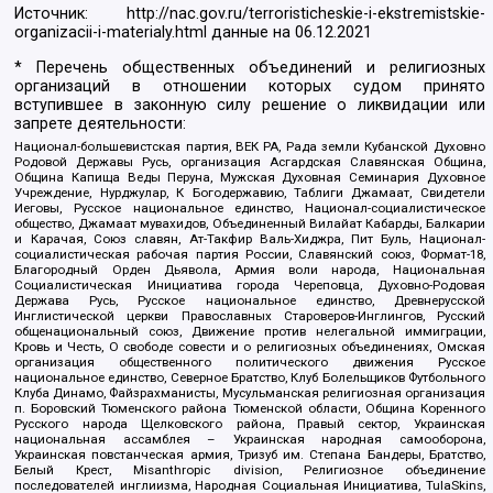
Источник:
http://nac.gov.ru/terroristicheskie-i-ekstremistskie-
organizacii-i-materialy.html
данные на
06.12.2021
* Перечень общественных объединений и религиозных
организаций в отношении которых судом принято
вступившее в законную силу решение о ликвидации или
запрете деятельности:
Национал-большевистская партия, ВЕК РА, Рада земли Кубанской Духовно
Родовой Державы Русь, организация Асгардская Славянская Община,
Община Капища Веды Перуна, Мужская Духовная Семинария Духовное
Учреждение, Нурджулар, К Богодержавию, Таблиги Джамаат, Свидетели
Иеговы, Русское национальное единство, Национал-социалистическое
общество, Джамаат мувахидов, Объединенный Вилайат Кабарды, Балкарии
и Карачая, Союз славян, Ат-Такфир Валь-Хиджра, Пит Буль, Национал-
социалистическая рабочая партия России, Славянский союз, Формат-18,
Благородный Орден Дьявола, Армия воли народа, Национальная
Социалистическая Инициатива города Череповца, Духовно-Родовая
Держава Русь, Русское национальное единство, Древнерусской
Инглистической церкви Православных Староверов-Инглингов, Русский
общенациональный союз, Движение против нелегальной иммиграции,
Кровь и Честь, О свободе совести и о религиозных объединениях, Омская
организация общественного политического движения Русское
национальное единство, Северное Братство, Клуб Болельщиков Футбольного
Клуба Динамо, Файзрахманисты, Мусульманская религиозная организация
п. Боровский Тюменского района Тюменской области, Община Коренного
Русского народа Щелковского района, Правый сектор, Украинская
национальная ассамблея – Украинская народная самооборона,
Украинская повстанческая армия, Тризуб им. Степана Бандеры, Братство,
Белый Крест, Misanthropic division, Религиозное объединение
последователей инглиизма, Народная Социальная Инициатива, TulaSkins,