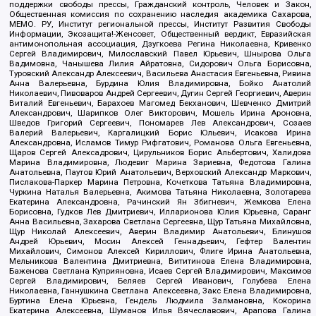
поддержки свободы прессы, Гражданский контроль, Человек и Закон,
Общественная комиссия по сохранению наследия академика Сахарова,
МЕМО. РУ, Институт региональной прессы, Институт Развития Свободы
Информации, Экозащита!-Женсовет, Общественный вердикт, Евразийская
антимонопольная ассоциация, Дзугкоева Регина Николаевна, Кривенко
Сергей Владимирович, Милославский Павел Юрьевич, Шнырова Ольга
Вадимовна, Чанышева Лилия Айратовна, Сидорович Ольга Борисовна,
Туровский Александр Алексеевич, Васильева Анастасия Евгеньевна, Ривина
Анна Валерьевна, Бурдина Юлия Владимировна, Бойко Анатолий
Николаевич, Пивоваров Андрей Сергеевич, Дугин Сергей Георгиевич, Аверин
Виталий Евгеньевич, Барахоев Магомед Бекханович, Шевченко Дмитрий
Александрович, Шарипков Олег Викторович, Мошель Ирина Ароновна,
Шведов Григорий Сергеевич, Пономарев Лев Александрович, Созаев
Валерий Валерьевич, Каргалицкий Борис Юльевич, Исакова Ирина
Александровна, Исламов Тимур Рифгатович, Романова Ольга Евгеньевна,
Щаров Сергей Алексадрович, Цирульников Борис Альбертович, Халидова
Марина Владимировна, Людевиг Марина Зариевна, Федотова Галина
Анатольевна, Паутов Юрий Анатольевич, Верховский Александр Маркович,
Пислакова-Паркер Марина Петровна, Кочеткова Татьяна Владимировна,
Чуркина Наталья Валерьевна, Акимова Татьяна Николаевна, Золотарева
Екатерина Александровна, Рачинский Ян Збигневич, Жемкова Елена
Борисовна, Гудков Лев Дмитриевич, Илларионова Юлия Юрьевна, Саранг
Анна Васильевна, Захарова Светлана Сергеевна, Щур Татьяна Михайловна,
Щур Николай Алексеевич, Аверин Владимир Анатольевич, Блинушов
Андрей Юрьевич, Мосин Алексей Геннадьевич, Гефтер Валентин
Михайлович, Симонов Алексей Кириллович, Флиге Ирина Анатольевна,
Мельникова Валентина Дмитриевна, Вититинова Елена Владимировна,
Баженова Светлана Куприяновна, Исаев Сергей Владимирович, Максимов
Сергей Владимирович, Беляев Сергей Иванович, Голубева Елена
Николаевна, Ганнушкина Светлана Алексеевна, Закс Елена Владимировна,
Буртина Елена Юрьевна, Гендель Людмила Залмановна, Кокорина
Екатерина Алексеевна, Шуманов Илья Вячеславович, Арапова Галина