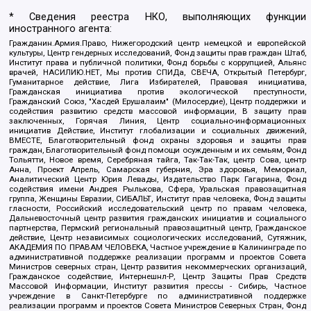
* Сведения реестра НКО, выполняющих функции
иностранного агента:
Гражданин.Армия.Право, Нижегородский центр немецкой и европейской
культуры, Центр гендерных исследований, Фонд защиты прав граждан Штаб,
Институт права и публичной политики, Фонд борьбы с коррупцией, Альянс
врачей, НАСИЛИЮ.НЕТ, Мы против СПИДа, СВЕЧА, Открытый Петербург,
Гуманитарное действие, Лига Избирателей, Правовая инициатива,
Гражданская инициатива против экологической преступности,
Гражданский Союз, "Хасдей Ерушалаим" (Милосердие), Центр поддержки и
содействия развитию средств массовой информации, В защиту прав
заключенных, Горячая Линия, Центр социально-информационных
инициатив Действие, Институт глобализации и социальных движений,
ВМЕСТЕ, Благотворительный фонд охраны здоровья и защиты прав
граждан, Благотворительный фонд помощи осужденным и их семьям, Фонд
Тольятти, Новое время, Серебряная тайга, Так-Так-Так, центр Сова, центр
Анна, Проект Апрель, Самарская губерния, Эра здоровья, Мемориал,
Аналитический Центр Юрия Левады, Издательство Парк Гагарина, Фонд
содействия имени Андрея Рылькова, Сфера, Уральская правозащитная
группа, Женщины Евразии, СИБАЛЬТ, Институт прав человека, Фонд защиты
гласности, Российский исследовательский центр по правам человека,
Дальневосточный центр развития гражданских инициатив и социального
партнерства, Пермский региональный правозащитный центр, Гражданское
действие, Центр независимых социологических исследований, Сутяжник,
АКАДЕМИЯ ПО ПРАВАМ ЧЕЛОВЕКА, Частное учреждение в Калининграде по
административной поддержке реализации программ и проектов Совета
Министров северных стран, Центр развития некоммерческих организаций,
Гражданское содействие, Интернешнл-Р, Центр Защиты Прав Средств
Массовой Информации, Институт развития прессы - Сибирь, Частное
учреждение в Санкт-Петербурге по административной поддержке
реализации программ и проектов Совета Министров Северных Стран, Фонд