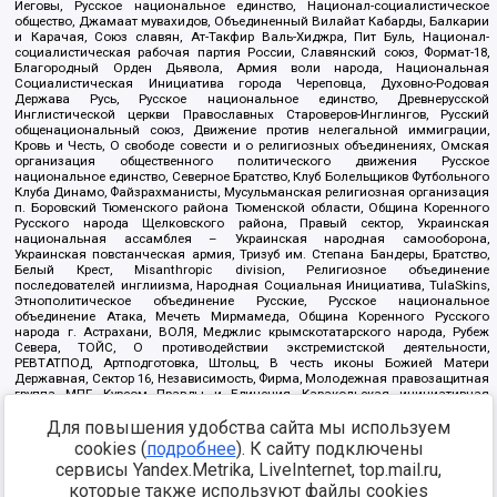
Иеговы, Русское национальное единство, Национал-социалистическое
общество, Джамаат мувахидов, Объединенный Вилайат Кабарды, Балкарии
и Карачая, Союз славян, Ат-Такфир Валь-Хиджра, Пит Буль, Национал-
социалистическая рабочая партия России, Славянский союз, Формат-18,
Благородный Орден Дьявола, Армия воли народа, Национальная
Социалистическая Инициатива города Череповца, Духовно-Родовая
Держава Русь, Русское национальное единство, Древнерусской
Инглистической церкви Православных Староверов-Инглингов, Русский
общенациональный союз, Движение против нелегальной иммиграции,
Кровь и Честь, О свободе совести и о религиозных объединениях, Омская
организация общественного политического движения Русское
национальное единство, Северное Братство, Клуб Болельщиков Футбольного
Клуба Динамо, Файзрахманисты, Мусульманская религиозная организация
п. Боровский Тюменского района Тюменской области, Община Коренного
Русского народа Щелковского района, Правый сектор, Украинская
национальная ассамблея – Украинская народная самооборона,
Украинская повстанческая армия, Тризуб им. Степана Бандеры, Братство,
Белый Крест, Misanthropic division, Религиозное объединение
последователей инглиизма, Народная Социальная Инициатива, TulaSkins,
Этнополитическое объединение Русские, Русское национальное
объединение Атака, Мечеть Мирмамеда, Община Коренного Русского
народа г. Астрахани, ВОЛЯ, Меджлис крымскотатарского народа, Рубеж
Севера, ТОЙС, О противодействии экстремистской деятельности,
РЕВТАТПОД, Артподготовка, Штольц, В честь иконы Божией Матери
Державная, Сектор 16, Независимость, Фирма, Молодежная правозащитная
группа МПГ, Курсом Правды и Единения, Каракольская инициативная
группа, Автоград Крю, Союз Славянских Сил Руси, Алля-Аят,
Для повышения удобства сайта мы используем
Благотворительный пансионат Ак Умут, Русская республика Русь,
Арестантское уголовное единство, Башкорт, Нация и свобода, W.H.С., Фалунь
cookies (
подробнее
). К сайту подключены
Дафа, Иртыш Ultras, Русский Патриотический клуб-Новокузнецк/РПК,
сервисы Yandex.Metrika, LiveInternet, top.mail.ru,
Сибирский державный союз, Фонд борьбы с коррупцией, Фонд защиты прав
граждан, Штабы Навального, Совет граждан СССР Прикубанского округа г.
которые также используют файлы cookies