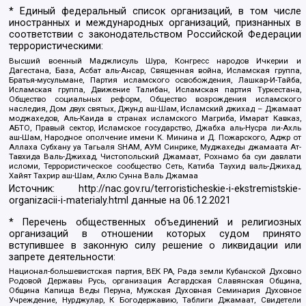
* Единый федеральный список организаций, в том числе
иностранных и международных организаций, признанных в
соответствии с законодательством Российской Федерации
террористическими:
Высший военный Маджлисуль Шура, Конгресс народов Ичкерии и
Дагестана, База, Асбат аль-Ансар, Священная война, Исламская группа,
Братья-мусульмане, Партия исламского освобождения, Лашкар-И-Тайба,
Исламская группа, Движение Талибан, Исламская партия Туркестана,
Общество социальных реформ, Общество возрождения исламского
наследия, Дом двух святых, Джунд аш-Шам, Исламский джихад – Джамаат
моджахедов, Аль-Каида в странах исламского Магриба, Имарат Кавказ,
АБТО, Правый сектор, Исламское государство, Джабха аль-Нусра ли-Ахль
аш-Шам, Народное ополчение имени К. Минина и Д. Пожарского, Аджр от
Аллаха Субхану уа Тагьаля SHAM, АУМ Синрике, Муджахеды джамаата Ат-
Тавхида Валь-Джихад, Чистопольский Джамаат, Рохнамо ба суи давлати
исломи, Террористическое сообщество Сеть, Катиба Таухид валь-Джихад,
Хайят Тахрир аш-Шам, Ахлю Сунна Валь Джамаа
Источник:
http://nac.gov.ru/terroristicheskie-i-ekstremistskie-
organizacii-i-materialy.html
данные на
06.12.2021
* Перечень общественных объединений и религиозных
организаций в отношении которых судом принято
вступившее в законную силу решение о ликвидации или
запрете деятельности:
Национал-большевистская партия, ВЕК РА, Рада земли Кубанской Духовно
Родовой Державы Русь, организация Асгардская Славянская Община,
Община Капища Веды Перуна, Мужская Духовная Семинария Духовное
Учреждение, Нурджулар, К Богодержавию, Таблиги Джамаат, Свидетели