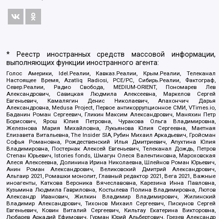
* Реестр иностранных средств массовой информации,
выполняющих функции иностранного агента:
Голос Америки, Idel.Реалии, Кавказ.Реалии, Крым.Реалии, Телеканал
Настоящее Время, Azatliq Radiosi, PCE/PC, Сибирь.Реалии, Фактограф,
Север.Реалии, Радио Свобода, MEDIUM-ORIENT, Пономарев Лев
Александрович, Савицкая Людмила Алексеевна, Маркелов Сергей
Евгеньевич, Камалягин Денис Николаевич, Апахончич Дарья
Александровна, Medusa Project, Первое антикоррупционное СМИ, VTimes.io,
Баданин Роман Сергеевич, Гликин Максим Александрович, Маняхин Петр
Борисович, Ярош Юлия Петровна, Чуракова Ольга Владимировна,
Железнова Мария Михайловна, Лукьянова Юлия Сергеевна, Маетная
Елизавета Витальевна, The Insider SIA, Рубин Михаил Аркадьевич, Гройсман
Софья Романовна, Рождественский Илья Дмитриевич, Апухтина Юлия
Владимировна, Постернак Алексей Евгеньевич, Телеканал Дождь, Петров
Степан Юрьевич, Istories fonds, Шмагун Олеся Валентиновна, Мароховская
Алеся Алексеевна, Долинина Ирина Николаевна, Шлейнов Роман Юрьевич,
Анин Роман Александрович, Великовский Дмитрий Александрович,
Альтаир 2021, Ромашки монолит, Главный редактор 2021, Вега 2021, Важные
иноагенты, Каткова Вероника Вячеславовна, Карезина Инна Павловна,
Кузьмина Людмила Гавриловна, Костылева Полина Владимировна, Лютов
Александр Иванович, Жилкин Владимир Владимирович, Жилинский
Владимир Александрович, Тихонов Михаил Сергеевич, Пискунов Сергей
Евгеньевич, Ковин Виталий Сергеевич, Кильтау Екатерина Викторовна,
Любарев Аркадий Ефимович, Гурман Юрий Альбертович, Грезев Александр