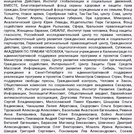
инициатив Действие, Институт глобализации и социальных движений,
ВМЕСТЕ, Благотворительный фонд охраны здоровья и защиты прав
граждан, Благотворительный фонд помощи осужденным и их семьям, Фонд
Тольятти, Новое время, Серебряная тайга, Так-Так-Так, центр Сова, центр
Анна, Проект Апрель, Самарская губерния, Эра здоровья, Мемориал,
Аналитический Центр Юрия Левады, Издательство Парк Гагарина, Фонд
содействия имени Андрея Рылькова, Сфера, Уральская правозащитная
группа, Женщины Евразии, СИБАЛЬТ, Институт прав человека, Фонд защиты
гласности, Российский исследовательский центр по правам человека,
Дальневосточный центр развития гражданских инициатив и социального
партнерства, Пермский региональный правозащитный центр, Гражданское
действие, Центр независимых социологических исследований, Сутяжник,
АКАДЕМИЯ ПО ПРАВАМ ЧЕЛОВЕКА, Частное учреждение в Калининграде по
административной поддержке реализации программ и проектов Совета
Министров северных стран, Центр развития некоммерческих организаций,
Гражданское содействие, Интернешнл-Р, Центр Защиты Прав Средств
Массовой Информации, Институт развития прессы - Сибирь, Частное
учреждение в Санкт-Петербурге по административной поддержке
реализации программ и проектов Совета Министров Северных Стран, Фонд
поддержки свободы прессы, Гражданский контроль, Человек и Закон,
Общественная комиссия по сохранению наследия академика Сахарова,
МЕМО. РУ, Институт региональной прессы, Институт Развития Свободы
Информации, Экозащита!-Женсовет, Общественный вердикт, Евразийская
антимонопольная ассоциация, Дзугкоева Регина Николаевна, Кривенко
Сергей Владимирович, Милославский Павел Юрьевич, Шнырова Ольга
Вадимовна, Чанышева Лилия Айратовна, Сидорович Ольга Борисовна,
Туровский Александр Алексеевич, Васильева Анастасия Евгеньевна, Ривина
Анна Валерьевна, Бурдина Юлия Владимировна, Бойко Анатолий
Николаевич, Пивоваров Андрей Сергеевич, Дугин Сергей Георгиевич, Аверин
Виталий Евгеньевич, Барахоев Магомед Бекханович, Шевченко Дмитрий
Александрович, Шарипков Олег Викторович, Мошель Ирина Ароновна,
Шведов Григорий Сергеевич, Пономарев Лев Александрович, Созаев