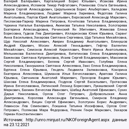
Валерий Валерьевич, Каргалицкий Борис Юльевич, Исакова Ирина
Александровна, Исламов Тимур Рифгатович, Романова Ольга Евгеньевна,
Щаров Сергей Алексадрович, Цирульников Борис Альбертович, Халидова
Марина Владимировна, Людевиг Марина Зариевна, Федотова Галина
Анатольевна, Паутов Юрий Анатольевич, Верховский Александр Маркович,
Пислакова-Паркер Марина Петровна, Кочеткова Татьяна Владимировна,
Чуркина Наталья Валерьевна, Акимова Татьяна Николаевна, Золотарева
Екатерина Александровна, Рачинский Ян Збигневич, Жемкова Елена
Борисовна, Гудков Лев Дмитриевич, Илларионова Юлия Юрьевна, Саранг
Анна Васильевна, Захарова Светлана Сергеевна, Щур Татьяна Михайловна,
Щур Николай Алексеевич, Аверин Владимир Анатольевич, Блинушов
Андрей Юрьевич, Мосин Алексей Геннадьевич, Гефтер Валентин
Михайлович, Симонов Алексей Кириллович, Флиге Ирина Анатольевна,
Мельникова Валентина Дмитриевна, Вититинова Елена Владимировна,
Баженова Светлана Куприяновна, Исаев Сергей Владимирович, Максимов
Сергей Владимирович, Беляев Сергей Иванович, Голубева Елена
Николаевна, Ганнушкина Светлана Алексеевна, Закс Елена Владимировна,
Буртина Елена Юрьевна, Гендель Людмила Залмановна, Кокорина
Екатерина Алексеевна, Шуманов Илья Вячеславович, Арапова Галина
Юрьевна, Свечников Анатолий Мариевич, Прохоров Вадим Юрьевич,
Шахова Елена Владимировна, Подузов Сергей Васильевич, Протасова
Ирина Вячеславовна, Литинский Леонид Борисович, Лукашевский Сергей
Маркович, Бахмин Вячеслав Иванович, Шабад Анатолий Ефимович, Сухих
Дарья Николаевна, Орлов Олег Петрович, Добровольская Анна
Дмитриевна, Королева Александра Евгеньевна, Смирнов Владимир
Александрович, Вицин Сергей Ефимович, Золотухин Борис Андреевич,
Левинсон Лев Семенович, Локшина Татьяна Иосифовна, Орлов Олег
Петрович, Полякова Мара Федоровна, Резник Генри Маркович, Захаров
Герман Константинович
Источник:
http://unro.minjust.ru/NKOForeignAgent.aspx
данные
на
23.12.2021