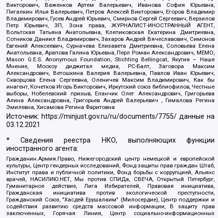
Викторович, Важенков Артем Валерьевич, Иванова София Юрьевна,
Пигалкин Илья Валерьевич, Петров Алексей Викторович, Егоров Владимир
Владимирович, Гусев Андрей Юрьевич, Смирнов Сергей Сергеевич, Верзилов
Петр Юрьевич, ЗП, Зона права, ЖУРНАЛИСТ-ИНОСТРАННЫЙ АГЕНТ,
Вольтская Татьяна Анатольевна, Клепиковская Екатерина Дмитриевна,
Сотников Даниил Владимирович, Захаров Андрей Вячеславович, Симонов
Евгений Алексеевич, Сурначева Елизавета Дмитриевна, Соловьева Елена
Анатольевна, Арапова Галина Юрьевна, Перл Роман Александрович, МЕМО,
Mason G.E.S. Anonymous Foundation, Stichting Bellingcat, Якутия – Наше
Мнение, Москоу диджитал медиа, РС-Балт, Заговора Максим
Александрович, Ветошкина Валерия Валерьевна, Павлов Иван Юрьевич,
Скворцова Елена Сергеевна, Оленичев Максим Владимирович, Как бы
инагент, Кочетков Игорь Викторович, Иркутский союз библиофилов, Честные
выборы, Нобелевский призыв, Еланчик Олег Александрович, Григорьева
Алина Александровна, Григорьев Андрей Валерьевич , Гималова Регина
Эмилевна, Хисамова Регина Фаритовна
Источник:
https://minjust.gov.ru/ru/documents/7755/
данные на
03.12.2021
* Сведения реестра НКО, выполняющих функции
иностранного агента:
Гражданин.Армия.Право, Нижегородский центр немецкой и европейской
культуры, Центр гендерных исследований, Фонд защиты прав граждан Штаб,
Институт права и публичной политики, Фонд борьбы с коррупцией, Альянс
врачей, НАСИЛИЮ.НЕТ, Мы против СПИДа, СВЕЧА, Открытый Петербург,
Гуманитарное действие, Лига Избирателей, Правовая инициатива,
Гражданская инициатива против экологической преступности,
Гражданский Союз, "Хасдей Ерушалаим" (Милосердие), Центр поддержки и
содействия развитию средств массовой информации, В защиту прав
заключенных, Горячая Линия, Центр социально-информационных