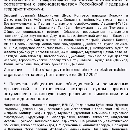
соответствии с законодательством Российской Федерации
террористическими:
Высший военный Маджлисуль Шура, Конгресс народов Ичкерии и
Дагестана, База, Асбат аль-Ансар, Священная война, Исламская группа,
Братья-мусульмане, Партия исламского освобождения, Лашкар-И-Тайба,
Исламская группа, Движение Талибан, Исламская партия Туркестана,
Общество социальных реформ, Общество возрождения исламского
наследия, Дом двух святых, Джунд аш-Шам, Исламский джихад – Джамаат
моджахедов, Аль-Каида в странах исламского Магриба, Имарат Кавказ,
АБТО, Правый сектор, Исламское государство, Джабха аль-Нусра ли-Ахль
аш-Шам, Народное ополчение имени К. Минина и Д. Пожарского, Аджр от
Аллаха Субхану уа Тагьаля SHAM, АУМ Синрике, Муджахеды джамаата Ат-
Тавхида Валь-Джихад, Чистопольский Джамаат, Рохнамо ба суи давлати
исломи, Террористическое сообщество Сеть, Катиба Таухид валь-Джихад,
Хайят Тахрир аш-Шам, Ахлю Сунна Валь Джамаа
Источник:
http://nac.gov.ru/terroristicheskie-i-ekstremistskie-
organizacii-i-materialy.html
данные на
06.12.2021
* Перечень общественных объединений и религиозных
организаций в отношении которых судом принято
вступившее в законную силу решение о ликвидации или
запрете деятельности:
Национал-большевистская партия, ВЕК РА, Рада земли Кубанской Духовно
Родовой Державы Русь, организация Асгардская Славянская Община,
Община Капища Веды Перуна, Мужская Духовная Семинария Духовное
Учреждение, Нурджулар, К Богодержавию, Таблиги Джамаат, Свидетели
Иеговы, Русское национальное единство, Национал-социалистическое
общество, Джамаат мувахидов, Объединенный Вилайат Кабарды, Балкарии
и Карачая, Союз славян, Ат-Такфир Валь-Хиджра, Пит Буль, Национал-