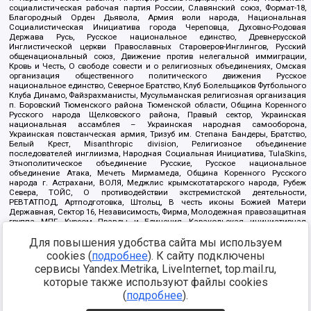
социалистическая рабочая партия России, Славянский союз, Формат-18,
Благородный Орден Дьявола, Армия воли народа, Национальная
Социалистическая Инициатива города Череповца, Духовно-Родовая
Держава Русь, Русское национальное единство, Древнерусской
Инглистической церкви Православных Староверов-Инглингов, Русский
общенациональный союз, Движение против нелегальной иммиграции,
Кровь и Честь, О свободе совести и о религиозных объединениях, Омская
организация общественного политического движения Русское
национальное единство, Северное Братство, Клуб Болельщиков Футбольного
Клуба Динамо, Файзрахманисты, Мусульманская религиозная организация
п. Боровский Тюменского района Тюменской области, Община Коренного
Русского народа Щелковского района, Правый сектор, Украинская
национальная ассамблея – Украинская народная самооборона,
Украинская повстанческая армия, Тризуб им. Степана Бандеры, Братство,
Белый Крест, Misanthropic division, Религиозное объединение
последователей инглиизма, Народная Социальная Инициатива, TulaSkins,
Этнополитическое объединение Русские, Русское национальное
объединение Атака, Мечеть Мирмамеда, Община Коренного Русского
народа г. Астрахани, ВОЛЯ, Меджлис крымскотатарского народа, Рубеж
Севера, ТОЙС, О противодействии экстремистской деятельности,
РЕВТАТПОД, Артподготовка, Штольц, В честь иконы Божией Матери
Державная, Сектор 16, Независимость, Фирма, Молодежная правозащитная
группа МПГ, Курсом Правды и Единения, Каракольская инициативная
группа, Автоград Крю, Союз Славянских Сил Руси, Алля-Аят,
Для повышения удобства сайта мы используем
Благотворительный пансионат Ак Умут, Русская республика Русь,
Арестантское уголовное единство, Башкорт, Нация и свобода, W.H.С., Фалунь
cookies (
подробнее
). К сайту подключены
Дафа, Иртыш Ultras, Русский Патриотический клуб-Новокузнецк/РПК,
сервисы Yandex.Metrika, LiveInternet, top.mail.ru,
Сибирский державный союз, Фонд борьбы с коррупцией, Фонд защиты прав
граждан, Штабы Навального, Совет граждан СССР Прикубанского округа г.
которые также используют файлы cookies
Краснодара
(
подробнее
).
Источник:
https://minjust.gov.ru/ru/documents/7822/
данные на