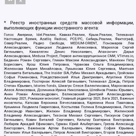
* Реестр иностранных средств массовой информации,
выполняющих функции иностранного агента:
Голос Америки, Idel.Реалии, Кавказ.Реалии, Крым.Реалии, Телеканал
Настоящее Время, Azatliq Radiosi, PCE/PC, Сибирь.Реалии, Фактограф,
Север.Реалии, Радио Свобода, MEDIUM-ORIENT, Пономарев Лев
Александрович, Савицкая Людмила Алексеевна, Маркелов Сергей
Евгеньевич, Камалягин Денис Николаевич, Апахончич Дарья
Александровна, Medusa Project, Первое антикоррупционное СМИ, VTimes.io,
Баданин Роман Сергеевич, Гликин Максим Александрович, Маняхин Петр
Борисович, Ярош Юлия Петровна, Чуракова Ольга Владимировна,
Железнова Мария Михайловна, Лукьянова Юлия Сергеевна, Маетная
Елизавета Витальевна, The Insider SIA, Рубин Михаил Аркадьевич, Гройсман
Софья Романовна, Рождественский Илья Дмитриевич, Апухтина Юлия
Владимировна, Постернак Алексей Евгеньевич, Телеканал Дождь, Петров
Степан Юрьевич, Istories fonds, Шмагун Олеся Валентиновна, Мароховская
Алеся Алексеевна, Долинина Ирина Николаевна, Шлейнов Роман Юрьевич,
Анин Роман Александрович, Великовский Дмитрий Александрович,
Альтаир 2021, Ромашки монолит, Главный редактор 2021, Вега 2021, Важные
иноагенты, Каткова Вероника Вячеславовна, Карезина Инна Павловна,
Кузьмина Людмила Гавриловна, Костылева Полина Владимировна, Лютов
Александр Иванович, Жилкин Владимир Владимирович, Жилинский
Владимир Александрович, Тихонов Михаил Сергеевич, Пискунов Сергей
Евгеньевич, Ковин Виталий Сергеевич, Кильтау Екатерина Викторовна,
Любарев Аркадий Ефимович, Гурман Юрий Альбертович, Грезев Александр
Викторович, Важенков Артем Валерьевич, Иванова София Юрьевна,
Пигалкин Илья Валерьевич, Петров Алексей Викторович, Егоров Владимир