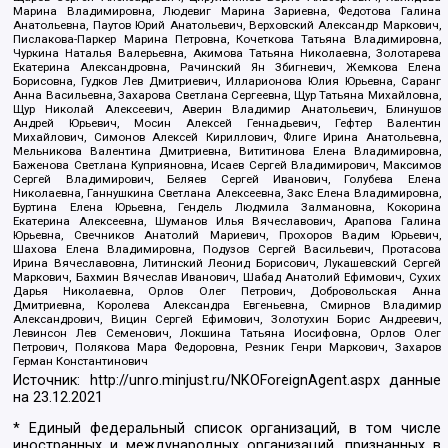
Марина Владимировна, Людевиг Марина Зариевна, Федотова Галина
Анатольевна, Паутов Юрий Анатольевич, Верховский Александр Маркович,
Пислакова-Паркер Марина Петровна, Кочеткова Татьяна Владимировна,
Чуркина Наталья Валерьевна, Акимова Татьяна Николаевна, Золотарева
Екатерина Александровна, Рачинский Ян Збигневич, Жемкова Елена
Борисовна, Гудков Лев Дмитриевич, Илларионова Юлия Юрьевна, Саранг
Анна Васильевна, Захарова Светлана Сергеевна, Щур Татьяна Михайловна,
Щур Николай Алексеевич, Аверин Владимир Анатольевич, Блинушов
Андрей Юрьевич, Мосин Алексей Геннадьевич, Гефтер Валентин
Михайлович, Симонов Алексей Кириллович, Флиге Ирина Анатольевна,
Мельникова Валентина Дмитриевна, Вититинова Елена Владимировна,
Баженова Светлана Куприяновна, Исаев Сергей Владимирович, Максимов
Сергей Владимирович, Беляев Сергей Иванович, Голубева Елена
Николаевна, Ганнушкина Светлана Алексеевна, Закс Елена Владимировна,
Буртина Елена Юрьевна, Гендель Людмила Залмановна, Кокорина
Екатерина Алексеевна, Шуманов Илья Вячеславович, Арапова Галина
Юрьевна, Свечников Анатолий Мариевич, Прохоров Вадим Юрьевич,
Шахова Елена Владимировна, Подузов Сергей Васильевич, Протасова
Ирина Вячеславовна, Литинский Леонид Борисович, Лукашевский Сергей
Маркович, Бахмин Вячеслав Иванович, Шабад Анатолий Ефимович, Сухих
Дарья Николаевна, Орлов Олег Петрович, Добровольская Анна
Дмитриевна, Королева Александра Евгеньевна, Смирнов Владимир
Александрович, Вицин Сергей Ефимович, Золотухин Борис Андреевич,
Левинсон Лев Семенович, Локшина Татьяна Иосифовна, Орлов Олег
Петрович, Полякова Мара Федоровна, Резник Генри Маркович, Захаров
Герман Константинович
Источник:
http://unro.minjust.ru/NKOForeignAgent.aspx
данные
на
23.12.2021
* Единый федеральный список организаций, в том числе
иностранных и международных организаций, признанных в