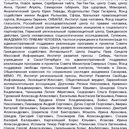
Тольятти, Новое время, Серебряная тайга, Так-Так-Так, центр Сова, центр
Анна, Проект Апрель, Самарская губерния, Эра здоровья, Мемориал,
Аналитический Центр Юрия Левады, Издательство Парк Гагарина, Фонд
содействия имени Андрея Рылькова, Сфера, Уральская правозащитная
группа, Женщины Евразии, СИБАЛЬТ, Институт прав человека, Фонд защиты
гласности, Российский исследовательский центр по правам человека,
Дальневосточный центр развития гражданских инициатив и социального
партнерства, Пермский региональный правозащитный центр, Гражданское
действие, Центр независимых социологических исследований, Сутяжник,
АКАДЕМИЯ ПО ПРАВАМ ЧЕЛОВЕКА, Частное учреждение в Калининграде по
административной поддержке реализации программ и проектов Совета
Министров северных стран, Центр развития некоммерческих организаций,
Гражданское содействие, Интернешнл-Р, Центр Защиты Прав Средств
Массовой Информации, Институт развития прессы - Сибирь, Частное
учреждение в Санкт-Петербурге по административной поддержке
реализации программ и проектов Совета Министров Северных Стран, Фонд
поддержки свободы прессы, Гражданский контроль, Человек и Закон,
Общественная комиссия по сохранению наследия академика Сахарова,
МЕМО. РУ, Институт региональной прессы, Институт Развития Свободы
Информации, Экозащита!-Женсовет, Общественный вердикт, Евразийская
антимонопольная ассоциация, Дзугкоева Регина Николаевна, Кривенко
Сергей Владимирович, Милославский Павел Юрьевич, Шнырова Ольга
Вадимовна, Чанышева Лилия Айратовна, Сидорович Ольга Борисовна,
Туровский Александр Алексеевич, Васильева Анастасия Евгеньевна, Ривина
Анна Валерьевна, Бурдина Юлия Владимировна, Бойко Анатолий
Николаевич, Пивоваров Андрей Сергеевич, Дугин Сергей Георгиевич, Аверин
Виталий Евгеньевич, Барахоев Магомед Бекханович, Шевченко Дмитрий
Александрович, Шарипков Олег Викторович, Мошель Ирина Ароновна,
Шведов Григорий Сергеевич, Пономарев Лев Александрович, Созаев
Валерий Валерьевич, Каргалицкий Борис Юльевич, Исакова Ирина
Александровна, Исламов Тимур Рифгатович, Романова Ольга Евгеньевна,
Щаров Сергей Алексадрович, Цирульников Борис Альбертович, Халидова