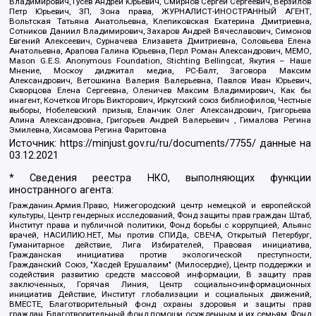
Владимирович, Гусев Андрей Юрьевич, Смирнов Сергей Сергеевич, Верзилов
Петр Юрьевич, ЗП, Зона права, ЖУРНАЛИСТ-ИНОСТРАННЫЙ АГЕНТ,
Вольтская Татьяна Анатольевна, Клепиковская Екатерина Дмитриевна,
Сотников Даниил Владимирович, Захаров Андрей Вячеславович, Симонов
Евгений Алексеевич, Сурначева Елизавета Дмитриевна, Соловьева Елена
Анатольевна, Арапова Галина Юрьевна, Перл Роман Александрович, МЕМО,
Mason G.E.S. Anonymous Foundation, Stichting Bellingcat, Якутия – Наше
Мнение, Москоу диджитал медиа, РС-Балт, Заговора Максим
Александрович, Ветошкина Валерия Валерьевна, Павлов Иван Юрьевич,
Скворцова Елена Сергеевна, Оленичев Максим Владимирович, Как бы
инагент, Кочетков Игорь Викторович, Иркутский союз библиофилов, Честные
выборы, Нобелевский призыв, Еланчик Олег Александрович, Григорьева
Алина Александровна, Григорьев Андрей Валерьевич , Гималова Регина
Эмилевна, Хисамова Регина Фаритовна
Источник:
https://minjust.gov.ru/ru/documents/7755/
данные на
03.12.2021
* Сведения реестра НКО, выполняющих функции
иностранного агента:
Гражданин.Армия.Право, Нижегородский центр немецкой и европейской
культуры, Центр гендерных исследований, Фонд защиты прав граждан Штаб,
Институт права и публичной политики, Фонд борьбы с коррупцией, Альянс
врачей, НАСИЛИЮ.НЕТ, Мы против СПИДа, СВЕЧА, Открытый Петербург,
Гуманитарное действие, Лига Избирателей, Правовая инициатива,
Гражданская инициатива против экологической преступности,
Гражданский Союз, "Хасдей Ерушалаим" (Милосердие), Центр поддержки и
содействия развитию средств массовой информации, В защиту прав
заключенных, Горячая Линия, Центр социально-информационных
инициатив Действие, Институт глобализации и социальных движений,
ВМЕСТЕ, Благотворительный фонд охраны здоровья и защиты прав
граждан, Благотворительный фонд помощи осужденным и их семьям, Фонд