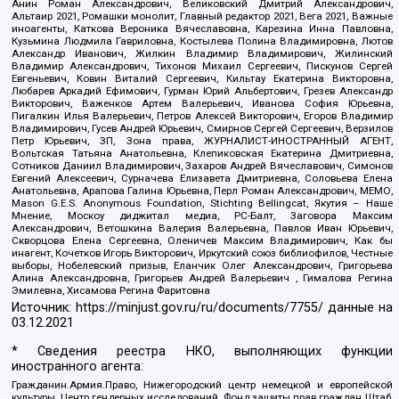
Анин Роман Александрович, Великовский Дмитрий Александрович,
Альтаир 2021, Ромашки монолит, Главный редактор 2021, Вега 2021, Важные
иноагенты, Каткова Вероника Вячеславовна, Карезина Инна Павловна,
Кузьмина Людмила Гавриловна, Костылева Полина Владимировна, Лютов
Александр Иванович, Жилкин Владимир Владимирович, Жилинский
Владимир Александрович, Тихонов Михаил Сергеевич, Пискунов Сергей
Евгеньевич, Ковин Виталий Сергеевич, Кильтау Екатерина Викторовна,
Любарев Аркадий Ефимович, Гурман Юрий Альбертович, Грезев Александр
Викторович, Важенков Артем Валерьевич, Иванова София Юрьевна,
Пигалкин Илья Валерьевич, Петров Алексей Викторович, Егоров Владимир
Владимирович, Гусев Андрей Юрьевич, Смирнов Сергей Сергеевич, Верзилов
Петр Юрьевич, ЗП, Зона права, ЖУРНАЛИСТ-ИНОСТРАННЫЙ АГЕНТ,
Вольтская Татьяна Анатольевна, Клепиковская Екатерина Дмитриевна,
Сотников Даниил Владимирович, Захаров Андрей Вячеславович, Симонов
Евгений Алексеевич, Сурначева Елизавета Дмитриевна, Соловьева Елена
Анатольевна, Арапова Галина Юрьевна, Перл Роман Александрович, МЕМО,
Mason G.E.S. Anonymous Foundation, Stichting Bellingcat, Якутия – Наше
Мнение, Москоу диджитал медиа, РС-Балт, Заговора Максим
Александрович, Ветошкина Валерия Валерьевна, Павлов Иван Юрьевич,
Скворцова Елена Сергеевна, Оленичев Максим Владимирович, Как бы
инагент, Кочетков Игорь Викторович, Иркутский союз библиофилов, Честные
выборы, Нобелевский призыв, Еланчик Олег Александрович, Григорьева
Алина Александровна, Григорьев Андрей Валерьевич , Гималова Регина
Эмилевна, Хисамова Регина Фаритовна
Источник:
https://minjust.gov.ru/ru/documents/7755/
данные на
03.12.2021
* Сведения реестра НКО, выполняющих функции
иностранного агента:
Гражданин.Армия.Право, Нижегородский центр немецкой и европейской
культуры, Центр гендерных исследований, Фонд защиты прав граждан Штаб,