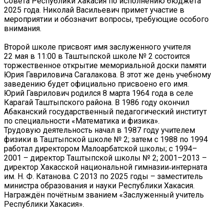
Совета Республики Хакасия по исполнению бюджета
2025 года. Николай Васильевич примет участие в
мероприятии и обозначит вопросы, требующие особого
внимания.
Второй школе присвоят имя заслуженного учителя
22 мая в 11:00 в Таштыпской школе № 2 состоится
торжественное открытие мемориальной доски памяти
Юрия Гавриловича Сагалакова. В этот же день учебному
заведению будет официально присвоено его имя.
Юрий Гаврилович родился 8 марта 1964 года в селе
Карагай Таштыпского района. В 1986 году окончил
Абаканский государственный педагогический институт
по специальности «Математика и физика».
Трудовую деятельность начал в 1987 году учителем
физики в Таштыпской школе № 2; затем с 1988 по 1994
работал директором Малоарбатской школы; с 1994–
2001 – директор Таштыпской школы № 2; 2001–2013 –
директор Хакасской национальной гимназии‑интерната
им. Н. Ф. Катанова. С 2013 по 2025 годы – заместитель
министра образования и науки Республики Хакасия.
Награждён почётным званием «Заслуженный учитель
Республики Хакасия».