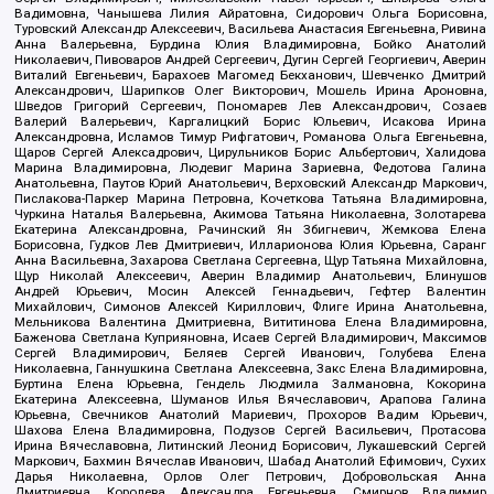
Вадимовна, Чанышева Лилия Айратовна, Сидорович Ольга Борисовна,
Туровский Александр Алексеевич, Васильева Анастасия Евгеньевна, Ривина
Анна Валерьевна, Бурдина Юлия Владимировна, Бойко Анатолий
Николаевич, Пивоваров Андрей Сергеевич, Дугин Сергей Георгиевич, Аверин
Виталий Евгеньевич, Барахоев Магомед Бекханович, Шевченко Дмитрий
Александрович, Шарипков Олег Викторович, Мошель Ирина Ароновна,
Шведов Григорий Сергеевич, Пономарев Лев Александрович, Созаев
Валерий Валерьевич, Каргалицкий Борис Юльевич, Исакова Ирина
Александровна, Исламов Тимур Рифгатович, Романова Ольга Евгеньевна,
Щаров Сергей Алексадрович, Цирульников Борис Альбертович, Халидова
Марина Владимировна, Людевиг Марина Зариевна, Федотова Галина
Анатольевна, Паутов Юрий Анатольевич, Верховский Александр Маркович,
Пислакова-Паркер Марина Петровна, Кочеткова Татьяна Владимировна,
Чуркина Наталья Валерьевна, Акимова Татьяна Николаевна, Золотарева
Екатерина Александровна, Рачинский Ян Збигневич, Жемкова Елена
Борисовна, Гудков Лев Дмитриевич, Илларионова Юлия Юрьевна, Саранг
Анна Васильевна, Захарова Светлана Сергеевна, Щур Татьяна Михайловна,
Щур Николай Алексеевич, Аверин Владимир Анатольевич, Блинушов
Андрей Юрьевич, Мосин Алексей Геннадьевич, Гефтер Валентин
Михайлович, Симонов Алексей Кириллович, Флиге Ирина Анатольевна,
Мельникова Валентина Дмитриевна, Вититинова Елена Владимировна,
Баженова Светлана Куприяновна, Исаев Сергей Владимирович, Максимов
Сергей Владимирович, Беляев Сергей Иванович, Голубева Елена
Николаевна, Ганнушкина Светлана Алексеевна, Закс Елена Владимировна,
Буртина Елена Юрьевна, Гендель Людмила Залмановна, Кокорина
Екатерина Алексеевна, Шуманов Илья Вячеславович, Арапова Галина
Юрьевна, Свечников Анатолий Мариевич, Прохоров Вадим Юрьевич,
Шахова Елена Владимировна, Подузов Сергей Васильевич, Протасова
Ирина Вячеславовна, Литинский Леонид Борисович, Лукашевский Сергей
Маркович, Бахмин Вячеслав Иванович, Шабад Анатолий Ефимович, Сухих
Дарья Николаевна, Орлов Олег Петрович, Добровольская Анна
Дмитриевна, Королева Александра Евгеньевна, Смирнов Владимир