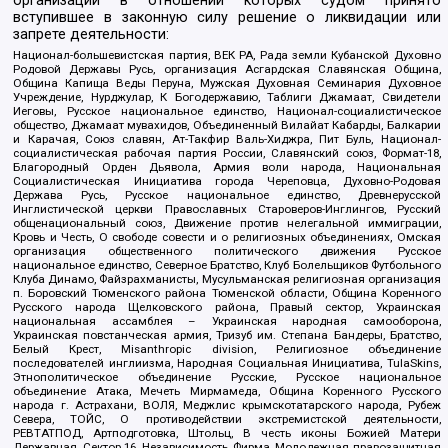
организаций в отношении которых судом принято
вступившее в законную силу решение о ликвидации или
запрете деятельности:
Национал-большевистская партия, ВЕК РА, Рада земли Кубанской Духовно
Родовой Державы Русь, организация Асгардская Славянская Община,
Община Капища Веды Перуна, Мужская Духовная Семинария Духовное
Учреждение, Нурджулар, К Богодержавию, Таблиги Джамаат, Свидетели
Иеговы, Русское национальное единство, Национал-социалистическое
общество, Джамаат мувахидов, Объединенный Вилайат Кабарды, Балкарии
и Карачая, Союз славян, Ат-Такфир Валь-Хиджра, Пит Буль, Национал-
социалистическая рабочая партия России, Славянский союз, Формат-18,
Благородный Орден Дьявола, Армия воли народа, Национальная
Социалистическая Инициатива города Череповца, Духовно-Родовая
Держава Русь, Русское национальное единство, Древнерусской
Инглистической церкви Православных Староверов-Инглингов, Русский
общенациональный союз, Движение против нелегальной иммиграции,
Кровь и Честь, О свободе совести и о религиозных объединениях, Омская
организация общественного политического движения Русское
национальное единство, Северное Братство, Клуб Болельщиков Футбольного
Клуба Динамо, Файзрахманисты, Мусульманская религиозная организация
п. Боровский Тюменского района Тюменской области, Община Коренного
Русского народа Щелковского района, Правый сектор, Украинская
национальная ассамблея – Украинская народная самооборона,
Украинская повстанческая армия, Тризуб им. Степана Бандеры, Братство,
Белый Крест, Misanthropic division, Религиозное объединение
последователей инглиизма, Народная Социальная Инициатива, TulaSkins,
Этнополитическое объединение Русские, Русское национальное
объединение Атака, Мечеть Мирмамеда, Община Коренного Русского
народа г. Астрахани, ВОЛЯ, Меджлис крымскотатарского народа, Рубеж
Севера, ТОЙС, О противодействии экстремистской деятельности,
РЕВТАТПОД, Артподготовка, Штольц, В честь иконы Божией Матери
Державная, Сектор 16, Независимость, Фирма, Молодежная правозащитная