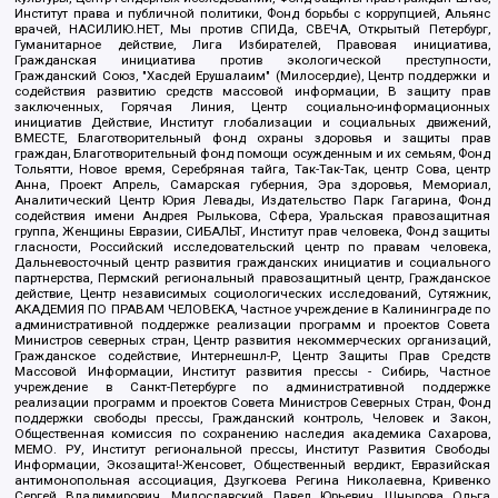
Институт права и публичной политики, Фонд борьбы с коррупцией, Альянс
врачей, НАСИЛИЮ.НЕТ, Мы против СПИДа, СВЕЧА, Открытый Петербург,
Гуманитарное действие, Лига Избирателей, Правовая инициатива,
Гражданская инициатива против экологической преступности,
Гражданский Союз, "Хасдей Ерушалаим" (Милосердие), Центр поддержки и
содействия развитию средств массовой информации, В защиту прав
заключенных, Горячая Линия, Центр социально-информационных
инициатив Действие, Институт глобализации и социальных движений,
ВМЕСТЕ, Благотворительный фонд охраны здоровья и защиты прав
граждан, Благотворительный фонд помощи осужденным и их семьям, Фонд
Тольятти, Новое время, Серебряная тайга, Так-Так-Так, центр Сова, центр
Анна, Проект Апрель, Самарская губерния, Эра здоровья, Мемориал,
Аналитический Центр Юрия Левады, Издательство Парк Гагарина, Фонд
содействия имени Андрея Рылькова, Сфера, Уральская правозащитная
группа, Женщины Евразии, СИБАЛЬТ, Институт прав человека, Фонд защиты
гласности, Российский исследовательский центр по правам человека,
Дальневосточный центр развития гражданских инициатив и социального
партнерства, Пермский региональный правозащитный центр, Гражданское
действие, Центр независимых социологических исследований, Сутяжник,
АКАДЕМИЯ ПО ПРАВАМ ЧЕЛОВЕКА, Частное учреждение в Калининграде по
административной поддержке реализации программ и проектов Совета
Министров северных стран, Центр развития некоммерческих организаций,
Гражданское содействие, Интернешнл-Р, Центр Защиты Прав Средств
Массовой Информации, Институт развития прессы - Сибирь, Частное
учреждение в Санкт-Петербурге по административной поддержке
реализации программ и проектов Совета Министров Северных Стран, Фонд
поддержки свободы прессы, Гражданский контроль, Человек и Закон,
Общественная комиссия по сохранению наследия академика Сахарова,
МЕМО. РУ, Институт региональной прессы, Институт Развития Свободы
Информации, Экозащита!-Женсовет, Общественный вердикт, Евразийская
антимонопольная ассоциация, Дзугкоева Регина Николаевна, Кривенко
Сергей Владимирович, Милославский Павел Юрьевич, Шнырова Ольга