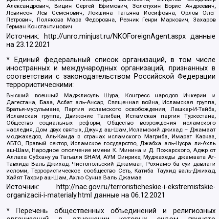
Александрович, Вицин Сергей Ефимович, Золотухин Борис Андреевич,
Левинсон Лев Семенович, Локшина Татьяна Иосифовна, Орлов Олег
Петрович, Полякова Мара Федоровна, Резник Генри Маркович, Захаров
Герман Константинович
Источник:
http://unro.minjust.ru/NKOForeignAgent.aspx
данные
на
23.12.2021
* Единый федеральный список организаций, в том числе
иностранных и международных организаций, признанных в
соответствии с законодательством Российской Федерации
террористическими:
Высший военный Маджлисуль Шура, Конгресс народов Ичкерии и
Дагестана, База, Асбат аль-Ансар, Священная война, Исламская группа,
Братья-мусульмане, Партия исламского освобождения, Лашкар-И-Тайба,
Исламская группа, Движение Талибан, Исламская партия Туркестана,
Общество социальных реформ, Общество возрождения исламского
наследия, Дом двух святых, Джунд аш-Шам, Исламский джихад – Джамаат
моджахедов, Аль-Каида в странах исламского Магриба, Имарат Кавказ,
АБТО, Правый сектор, Исламское государство, Джабха аль-Нусра ли-Ахль
аш-Шам, Народное ополчение имени К. Минина и Д. Пожарского, Аджр от
Аллаха Субхану уа Тагьаля SHAM, АУМ Синрике, Муджахеды джамаата Ат-
Тавхида Валь-Джихад, Чистопольский Джамаат, Рохнамо ба суи давлати
исломи, Террористическое сообщество Сеть, Катиба Таухид валь-Джихад,
Хайят Тахрир аш-Шам, Ахлю Сунна Валь Джамаа
Источник:
http://nac.gov.ru/terroristicheskie-i-ekstremistskie-
organizacii-i-materialy.html
данные на
06.12.2021
* Перечень общественных объединений и религиозных