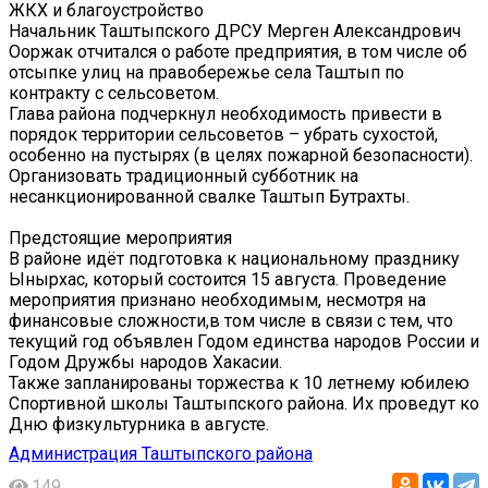
ЖКХ и благоустройство
Начальник Таштыпского ДРСУ Мерген Александрович
Ооржак отчитался о работе предприятия, в том числе об
отсыпке улиц на правобережье села Таштып по
контракту с сельсоветом.
Глава района подчеркнул необходимость привести в
порядок территории сельсоветов – убрать сухостой,
особенно на пустырях (в целях пожарной безопасности).
Организовать традиционный субботник на
несанкционированной свалке Таштып Бутрахты.
‍Предстоящие мероприятия
В районе идёт подготовка к национальному празднику
Ынырхас, который состоится 15 августа. Проведение
мероприятия признано необходимым, несмотря на
финансовые сложности,в том числе в связи с тем, что
текущий год объявлен Годом единства народов России и
Годом Дружбы народов Хакасии.
Также запланированы торжества к 10 летнему юбилею
Спортивной школы Таштыпского района. Их проведут ко
Дню физкультурника в августе.
Администрация Таштыпского района
149