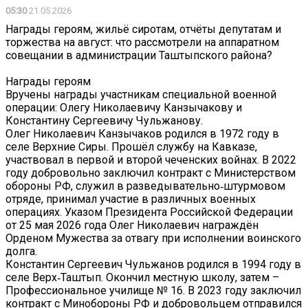
05:30
21.05.2026
Награды героям, жильё сиротам, отчёты депутатам и
торжества на август: что рассмотрели на аппаратном
совещании в администрации Таштыпского района?
Награды героям
Вручены награды участникам специальной военной
операции: Олегу Николаевичу Канзычакову и
Константину Сергеевичу Чульжанову.
Олег Николаевич Канзычаков родился в 1972 году в
селе Верхние Сиры. Прошёл службу на Кавказе,
участвовал в первой и второй чеченских войнах. В 2022
году добровольно заключил контракт с Министерством
обороны РФ, служил в разведывательно‑штурмовом
отряде, принимал участие в различных военных
операциях. Указом Президента Российской Федерации
от 25 мая 2026 года Олег Николаевич награждён
Орденом Мужества за отвагу при исполнении воинского
долга.
Константин Сергеевич Чульжанов родился в 1994 году в
селе Верх‑Таштып. Окончил местную школу, затем –
Профессиональное училище № 16. В 2023 году заключил
контракт с Минобороны РФ и добровольцем отправился