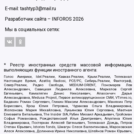
E-mail: tashtyp3@mail.ru
Разработчик сайта –
INFOROS
2026
Мы в социальных сетях:
* Реестр иностранных средств массовой информации,
выполняющих функции иностранного агента:
Голос Америки, Idel.Реалии, Кавказ.Реалии, Крым.Реалии, Телеканал
Настоящее Время, Azatliq Radiosi, PCE/PC, Сибирь.Реалии, Фактограф,
Север.Реалии, Радио Свобода, MEDIUM-ORIENT, Пономарев Лев
Александрович, Савицкая Людмила Алексеевна, Маркелов Сергей
Евгеньевич, Камалягин Денис Николаевич, Апахончич Дарья
Александровна, Medusa Project, Первое антикоррупционное СМИ, VTimes.io,
Баданин Роман Сергеевич, Гликин Максим Александрович, Маняхин Петр
Борисович, Ярош Юлия Петровна, Чуракова Ольга Владимировна,
Железнова Мария Михайловна, Лукьянова Юлия Сергеевна, Маетная
Елизавета Витальевна, The Insider SIA, Рубин Михаил Аркадьевич, Гройсман
Софья Романовна, Рождественский Илья Дмитриевич, Апухтина Юлия
Владимировна, Постернак Алексей Евгеньевич, Телеканал Дождь, Петров
Степан Юрьевич, Istories fonds, Шмагун Олеся Валентиновна, Мароховская
Алеся Алексеевна, Долинина Ирина Николаевна, Шлейнов Роман Юрьевич,