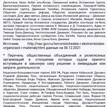
Дагестана, База, Асбат аль-Ансар, Священная война, Исламская группа,
Братья-мусульмане, Партия исламского освобождения, Лашкар-И-Тайба,
Исламская группа, Движение Талибан, Исламская партия Туркестана,
Общество социальных реформ, Общество возрождения исламского
наследия, Дом двух святых, Джунд аш-Шам, Исламский джихад – Джамаат
моджахедов, Аль-Каида в странах исламского Магриба, Имарат Кавказ,
АБТО, Правый сектор, Исламское государство, Джабха аль-Нусра ли-Ахль
аш-Шам, Народное ополчение имени К. Минина и Д. Пожарского, Аджр от
Аллаха Субхану уа Тагьаля SHAM, АУМ Синрике, Муджахеды джамаата Ат-
Тавхида Валь-Джихад, Чистопольский Джамаат, Рохнамо ба суи давлати
исломи, Террористическое сообщество Сеть, Катиба Таухид валь-Джихад,
Хайят Тахрир аш-Шам, Ахлю Сунна Валь Джамаа
Источник:
http://nac.gov.ru/terroristicheskie-i-ekstremistskie-
organizacii-i-materialy.html
данные на
06.12.2021
* Перечень общественных объединений и религиозных
организаций в отношении которых судом принято
вступившее в законную силу решение о ликвидации или
запрете деятельности:
Национал-большевистская партия, ВЕК РА, Рада земли Кубанской Духовно
Родовой Державы Русь, организация Асгардская Славянская Община,
Община Капища Веды Перуна, Мужская Духовная Семинария Духовное
Учреждение, Нурджулар, К Богодержавию, Таблиги Джамаат, Свидетели
Иеговы, Русское национальное единство, Национал-социалистическое
общество, Джамаат мувахидов, Объединенный Вилайат Кабарды, Балкарии
и Карачая, Союз славян, Ат-Такфир Валь-Хиджра, Пит Буль, Национал-
социалистическая рабочая партия России, Славянский союз, Формат-18,
Благородный Орден Дьявола, Армия воли народа, Национальная
Социалистическая Инициатива города Череповца, Духовно-Родовая
Держава Русь, Русское национальное единство, Древнерусской