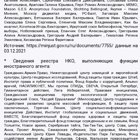
Евгений Алексеевич, Сурначева Елизавета Дмитриевна, Соловьева Елена
Анатольевна, Арапова Галина Юрьевна, Перл Роман Александрович, МЕМО,
Mason G.E.S. Anonymous Foundation, Stichting Bellingcat, Якутия – Наше
Мнение, Москоу диджитал медиа, РС-Балт, Заговора Максим
Александрович, Ветошкина Валерия Валерьевна, Павлов Иван Юрьевич,
Скворцова Елена Сергеевна, Оленичев Максим Владимирович, Как бы
инагент, Кочетков Игорь Викторович, Иркутский союз библиофилов, Честные
выборы, Нобелевский призыв, Еланчик Олег Александрович, Григорьева
Алина Александровна, Григорьев Андрей Валерьевич , Гималова Регина
Эмилевна, Хисамова Регина Фаритовна
Источник:
https://minjust.gov.ru/ru/documents/7755/
данные на
03.12.2021
* Сведения реестра НКО, выполняющих функции
иностранного агента:
Гражданин.Армия.Право, Нижегородский центр немецкой и европейской
культуры, Центр гендерных исследований, Фонд защиты прав граждан Штаб,
Институт права и публичной политики, Фонд борьбы с коррупцией, Альянс
врачей, НАСИЛИЮ.НЕТ, Мы против СПИДа, СВЕЧА, Открытый Петербург,
Гуманитарное действие, Лига Избирателей, Правовая инициатива,
Гражданская инициатива против экологической преступности,
Гражданский Союз, "Хасдей Ерушалаим" (Милосердие), Центр поддержки и
содействия развитию средств массовой информации, В защиту прав
заключенных, Горячая Линия, Центр социально-информационных
инициатив Действие, Институт глобализации и социальных движений,
ВМЕСТЕ, Благотворительный фонд охраны здоровья и защиты прав
граждан, Благотворительный фонд помощи осужденным и их семьям, Фонд
Тольятти, Новое время, Серебряная тайга, Так-Так-Так, центр Сова, центр
Анна, Проект Апрель, Самарская губерния, Эра здоровья, Мемориал,
Аналитический Центр Юрия Левады, Издательство Парк Гагарина, Фонд
содействия имени Андрея Рылькова, Сфера, Уральская правозащитная