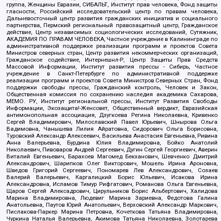
группа, Женщины Евразии, СИБАЛЬТ, Институт прав человека, Фонд защиты
гласности, Российский исследовательский центр по правам человека,
Дальневосточный центр развития гражданских инициатив и социального
партнерства, Пермский региональный правозащитный центр, Гражданское
действие, Центр независимых социологических исследований, Сутяжник,
АКАДЕМИЯ ПО ПРАВАМ ЧЕЛОВЕКА, Частное учреждение в Калининграде по
административной поддержке реализации программ и проектов Совета
Министров северных стран, Центр развития некоммерческих организаций,
Гражданское содействие, Интернешнл-Р, Центр Защиты Прав Средств
Массовой Информации, Институт развития прессы - Сибирь, Частное
учреждение в Санкт-Петербурге по административной поддержке
реализации программ и проектов Совета Министров Северных Стран, Фонд
поддержки свободы прессы, Гражданский контроль, Человек и Закон,
Общественная комиссия по сохранению наследия академика Сахарова,
МЕМО. РУ, Институт региональной прессы, Институт Развития Свободы
Информации, Экозащита!-Женсовет, Общественный вердикт, Евразийская
антимонопольная ассоциация, Дзугкоева Регина Николаевна, Кривенко
Сергей Владимирович, Милославский Павел Юрьевич, Шнырова Ольга
Вадимовна, Чанышева Лилия Айратовна, Сидорович Ольга Борисовна,
Туровский Александр Алексеевич, Васильева Анастасия Евгеньевна, Ривина
Анна Валерьевна, Бурдина Юлия Владимировна, Бойко Анатолий
Николаевич, Пивоваров Андрей Сергеевич, Дугин Сергей Георгиевич, Аверин
Виталий Евгеньевич, Барахоев Магомед Бекханович, Шевченко Дмитрий
Александрович, Шарипков Олег Викторович, Мошель Ирина Ароновна,
Шведов Григорий Сергеевич, Пономарев Лев Александрович, Созаев
Валерий Валерьевич, Каргалицкий Борис Юльевич, Исакова Ирина
Александровна, Исламов Тимур Рифгатович, Романова Ольга Евгеньевна,
Щаров Сергей Алексадрович, Цирульников Борис Альбертович, Халидова
Марина Владимировна, Людевиг Марина Зариевна, Федотова Галина
Анатольевна, Паутов Юрий Анатольевич, Верховский Александр Маркович,
Пислакова-Паркер Марина Петровна, Кочеткова Татьяна Владимировна,
Чуркина Наталья Валерьевна, Акимова Татьяна Николаевна, Золотарева