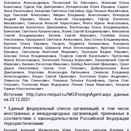
Екатерина Александровна, Рачинский Ян Збигневич, Жемкова Елена
Борисовна, Гудков Лев Дмитриевич, Илларионова Юлия Юрьевна, Саранг
Анна Васильевна, Захарова Светлана Сергеевна, Щур Татьяна Михайловна,
Щур Николай Алексеевич, Аверин Владимир Анатольевич, Блинушов
Андрей Юрьевич, Мосин Алексей Геннадьевич, Гефтер Валентин
Михайлович, Симонов Алексей Кириллович, Флиге Ирина Анатольевна,
Мельникова Валентина Дмитриевна, Вититинова Елена Владимировна,
Баженова Светлана Куприяновна, Исаев Сергей Владимирович, Максимов
Сергей Владимирович, Беляев Сергей Иванович, Голубева Елена
Николаевна, Ганнушкина Светлана Алексеевна, Закс Елена Владимировна,
Буртина Елена Юрьевна, Гендель Людмила Залмановна, Кокорина
Екатерина Алексеевна, Шуманов Илья Вячеславович, Арапова Галина
Юрьевна, Свечников Анатолий Мариевич, Прохоров Вадим Юрьевич,
Шахова Елена Владимировна, Подузов Сергей Васильевич, Протасова
Ирина Вячеславовна, Литинский Леонид Борисович, Лукашевский Сергей
Маркович, Бахмин Вячеслав Иванович, Шабад Анатолий Ефимович, Сухих
Дарья Николаевна, Орлов Олег Петрович, Добровольская Анна
Дмитриевна, Королева Александра Евгеньевна, Смирнов Владимир
Александрович, Вицин Сергей Ефимович, Золотухин Борис Андреевич,
Левинсон Лев Семенович, Локшина Татьяна Иосифовна, Орлов Олег
Петрович, Полякова Мара Федоровна, Резник Генри Маркович, Захаров
Герман Константинович
Источник:
http://unro.minjust.ru/NKOForeignAgent.aspx
данные
на
23.12.2021
* Единый федеральный список организаций, в том числе
иностранных и международных организаций, признанных в
соответствии с законодательством Российской Федерации
террористическими:
Высший военный Маджлисуль Шура, Конгресс народов Ичкерии и