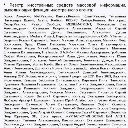
* Реестр иностранных средств массовой информации,
выполняющих функции иностранного агента:
Голос Америки, Idel.Реалии, Кавказ.Реалии, Крым.Реалии, Телеканал
Настоящее Время, Azatliq Radiosi, PCE/PC, Сибирь.Реалии, Фактограф,
Север.Реалии, Радио Свобода, MEDIUM-ORIENT, Пономарев Лев
Александрович, Савицкая Людмила Алексеевна, Маркелов Сергей
Евгеньевич, Камалягин Денис Николаевич, Апахончич Дарья
Александровна, Medusa Project, Первое антикоррупционное СМИ, VTimes.io,
Баданин Роман Сергеевич, Гликин Максим Александрович, Маняхин Петр
Борисович, Ярош Юлия Петровна, Чуракова Ольга Владимировна,
Железнова Мария Михайловна, Лукьянова Юлия Сергеевна, Маетная
Елизавета Витальевна, The Insider SIA, Рубин Михаил Аркадьевич, Гройсман
Софья Романовна, Рождественский Илья Дмитриевич, Апухтина Юлия
Владимировна, Постернак Алексей Евгеньевич, Телеканал Дождь, Петров
Степан Юрьевич, Istories fonds, Шмагун Олеся Валентиновна, Мароховская
Алеся Алексеевна, Долинина Ирина Николаевна, Шлейнов Роман Юрьевич,
Анин Роман Александрович, Великовский Дмитрий Александрович,
Альтаир 2021, Ромашки монолит, Главный редактор 2021, Вега 2021, Важные
иноагенты, Каткова Вероника Вячеславовна, Карезина Инна Павловна,
Кузьмина Людмила Гавриловна, Костылева Полина Владимировна, Лютов
Александр Иванович, Жилкин Владимир Владимирович, Жилинский
Владимир Александрович, Тихонов Михаил Сергеевич, Пискунов Сергей
Евгеньевич, Ковин Виталий Сергеевич, Кильтау Екатерина Викторовна,
Любарев Аркадий Ефимович, Гурман Юрий Альбертович, Грезев Александр
Викторович, Важенков Артем Валерьевич, Иванова София Юрьевна,
Пигалкин Илья Валерьевич, Петров Алексей Викторович, Егоров Владимир
Владимирович, Гусев Андрей Юрьевич, Смирнов Сергей Сергеевич, Верзилов
Петр Юрьевич, ЗП, Зона права, ЖУРНАЛИСТ-ИНОСТРАННЫЙ АГЕНТ,
Вольтская Татьяна Анатольевна, Клепиковская Екатерина Дмитриевна,
Сотников Даниил Владимирович, Захаров Андрей Вячеславович, Симонов