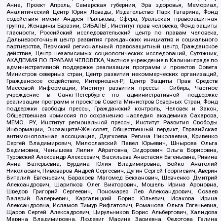
Анна, Проект Апрель, Самарская губерния, Эра здоровья, Мемориал,
Аналитический Центр Юрия Левады, Издательство Парк Гагарина, Фонд
содействия имени Андрея Рылькова, Сфера, Уральская правозащитная
группа, Женщины Евразии, СИБАЛЬТ, Институт прав человека, Фонд защиты
гласности, Российский исследовательский центр по правам человека,
Дальневосточный центр развития гражданских инициатив и социального
партнерства, Пермский региональный правозащитный центр, Гражданское
действие, Центр независимых социологических исследований, Сутяжник,
АКАДЕМИЯ ПО ПРАВАМ ЧЕЛОВЕКА, Частное учреждение в Калининграде по
административной поддержке реализации программ и проектов Совета
Министров северных стран, Центр развития некоммерческих организаций,
Гражданское содействие, Интернешнл-Р, Центр Защиты Прав Средств
Массовой Информации, Институт развития прессы - Сибирь, Частное
учреждение в Санкт-Петербурге по административной поддержке
реализации программ и проектов Совета Министров Северных Стран, Фонд
поддержки свободы прессы, Гражданский контроль, Человек и Закон,
Общественная комиссия по сохранению наследия академика Сахарова,
МЕМО. РУ, Институт региональной прессы, Институт Развития Свободы
Информации, Экозащита!-Женсовет, Общественный вердикт, Евразийская
антимонопольная ассоциация, Дзугкоева Регина Николаевна, Кривенко
Сергей Владимирович, Милославский Павел Юрьевич, Шнырова Ольга
Вадимовна, Чанышева Лилия Айратовна, Сидорович Ольга Борисовна,
Туровский Александр Алексеевич, Васильева Анастасия Евгеньевна, Ривина
Анна Валерьевна, Бурдина Юлия Владимировна, Бойко Анатолий
Николаевич, Пивоваров Андрей Сергеевич, Дугин Сергей Георгиевич, Аверин
Виталий Евгеньевич, Барахоев Магомед Бекханович, Шевченко Дмитрий
Александрович, Шарипков Олег Викторович, Мошель Ирина Ароновна,
Шведов Григорий Сергеевич, Пономарев Лев Александрович, Созаев
Валерий Валерьевич, Каргалицкий Борис Юльевич, Исакова Ирина
Александровна, Исламов Тимур Рифгатович, Романова Ольга Евгеньевна,
Щаров Сергей Алексадрович, Цирульников Борис Альбертович, Халидова
Марина Владимировна, Людевиг Марина Зариевна, Федотова Галина