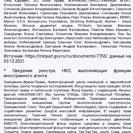
Петр Юрьевич, ЗП, Зона права, ЖУРНАЛИСТ-ИНОСТРАННЫЙ АГЕНТ,
Вольтская Татьяна Анатольевна, Клепиковская Екатерина Дмитриевна,
Сотников Даниил Владимирович, Захаров Андрей Вячеславович, Симонов
Евгений Алексеевич, Сурначева Елизавета Дмитриевна, Соловьева Елена
Анатольевна, Арапова Галина Юрьевна, Перл Роман Александрович, МЕМО,
Mason G.E.S. Anonymous Foundation, Stichting Bellingcat, Якутия – Наше
Мнение, Москоу диджитал медиа, РС-Балт, Заговора Максим
Александрович, Ветошкина Валерия Валерьевна, Павлов Иван Юрьевич,
Скворцова Елена Сергеевна, Оленичев Максим Владимирович, Как бы
инагент, Кочетков Игорь Викторович, Иркутский союз библиофилов, Честные
выборы, Нобелевский призыв, Еланчик Олег Александрович, Григорьева
Алина Александровна, Григорьев Андрей Валерьевич , Гималова Регина
Эмилевна, Хисамова Регина Фаритовна
Источник:
https://minjust.gov.ru/ru/documents/7755/
данные на
03.12.2021
* Сведения реестра НКО, выполняющих функции
иностранного агента:
Гражданин.Армия.Право, Нижегородский центр немецкой и европейской
культуры, Центр гендерных исследований, Фонд защиты прав граждан Штаб,
Институт права и публичной политики, Фонд борьбы с коррупцией, Альянс
врачей, НАСИЛИЮ.НЕТ, Мы против СПИДа, СВЕЧА, Открытый Петербург,
Гуманитарное действие, Лига Избирателей, Правовая инициатива,
Гражданская инициатива против экологической преступности,
Гражданский Союз, "Хасдей Ерушалаим" (Милосердие), Центр поддержки и
содействия развитию средств массовой информации, В защиту прав
заключенных, Горячая Линия, Центр социально-информационных
инициатив Действие, Институт глобализации и социальных движений,
ВМЕСТЕ, Благотворительный фонд охраны здоровья и защиты прав
граждан, Благотворительный фонд помощи осужденным и их семьям, Фонд
Тольятти, Новое время, Серебряная тайга, Так-Так-Так, центр Сова, центр