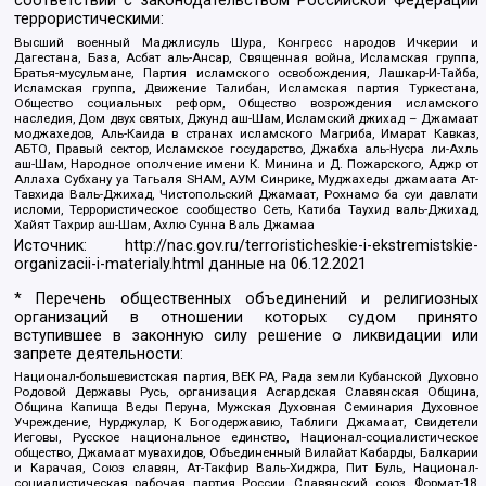
соответствии с законодательством Российской Федерации
террористическими:
Высший военный Маджлисуль Шура, Конгресс народов Ичкерии и
Дагестана, База, Асбат аль-Ансар, Священная война, Исламская группа,
Братья-мусульмане, Партия исламского освобождения, Лашкар-И-Тайба,
Исламская группа, Движение Талибан, Исламская партия Туркестана,
Общество социальных реформ, Общество возрождения исламского
наследия, Дом двух святых, Джунд аш-Шам, Исламский джихад – Джамаат
моджахедов, Аль-Каида в странах исламского Магриба, Имарат Кавказ,
АБТО, Правый сектор, Исламское государство, Джабха аль-Нусра ли-Ахль
аш-Шам, Народное ополчение имени К. Минина и Д. Пожарского, Аджр от
Аллаха Субхану уа Тагьаля SHAM, АУМ Синрике, Муджахеды джамаата Ат-
Тавхида Валь-Джихад, Чистопольский Джамаат, Рохнамо ба суи давлати
исломи, Террористическое сообщество Сеть, Катиба Таухид валь-Джихад,
Хайят Тахрир аш-Шам, Ахлю Сунна Валь Джамаа
Источник:
http://nac.gov.ru/terroristicheskie-i-ekstremistskie-
organizacii-i-materialy.html
данные на
06.12.2021
* Перечень общественных объединений и религиозных
организаций в отношении которых судом принято
вступившее в законную силу решение о ликвидации или
запрете деятельности:
Национал-большевистская партия, ВЕК РА, Рада земли Кубанской Духовно
Родовой Державы Русь, организация Асгардская Славянская Община,
Община Капища Веды Перуна, Мужская Духовная Семинария Духовное
Учреждение, Нурджулар, К Богодержавию, Таблиги Джамаат, Свидетели
Иеговы, Русское национальное единство, Национал-социалистическое
общество, Джамаат мувахидов, Объединенный Вилайат Кабарды, Балкарии
и Карачая, Союз славян, Ат-Такфир Валь-Хиджра, Пит Буль, Национал-
социалистическая рабочая партия России, Славянский союз, Формат-18,