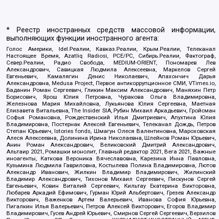
* Реестр иностранных средств массовой информации,
выполняющих функции иностранного агента:
Голос Америки, Idel.Реалии, Кавказ.Реалии, Крым.Реалии, Телеканал
Настоящее Время, Azatliq Radiosi, PCE/PC, Сибирь.Реалии, Фактограф,
Север.Реалии, Радио Свобода, MEDIUM-ORIENT, Пономарев Лев
Александрович, Савицкая Людмила Алексеевна, Маркелов Сергей
Евгеньевич, Камалягин Денис Николаевич, Апахончич Дарья
Александровна, Medusa Project, Первое антикоррупционное СМИ, VTimes.io,
Баданин Роман Сергеевич, Гликин Максим Александрович, Маняхин Петр
Борисович, Ярош Юлия Петровна, Чуракова Ольга Владимировна,
Железнова Мария Михайловна, Лукьянова Юлия Сергеевна, Маетная
Елизавета Витальевна, The Insider SIA, Рубин Михаил Аркадьевич, Гройсман
Софья Романовна, Рождественский Илья Дмитриевич, Апухтина Юлия
Владимировна, Постернак Алексей Евгеньевич, Телеканал Дождь, Петров
Степан Юрьевич, Istories fonds, Шмагун Олеся Валентиновна, Мароховская
Алеся Алексеевна, Долинина Ирина Николаевна, Шлейнов Роман Юрьевич,
Анин Роман Александрович, Великовский Дмитрий Александрович,
Альтаир 2021, Ромашки монолит, Главный редактор 2021, Вега 2021, Важные
иноагенты, Каткова Вероника Вячеславовна, Карезина Инна Павловна,
Кузьмина Людмила Гавриловна, Костылева Полина Владимировна, Лютов
Александр Иванович, Жилкин Владимир Владимирович, Жилинский
Владимир Александрович, Тихонов Михаил Сергеевич, Пискунов Сергей
Евгеньевич, Ковин Виталий Сергеевич, Кильтау Екатерина Викторовна,
Любарев Аркадий Ефимович, Гурман Юрий Альбертович, Грезев Александр
Викторович, Важенков Артем Валерьевич, Иванова София Юрьевна,
Пигалкин Илья Валерьевич, Петров Алексей Викторович, Егоров Владимир
Владимирович, Гусев Андрей Юрьевич, Смирнов Сергей Сергеевич, Верзилов