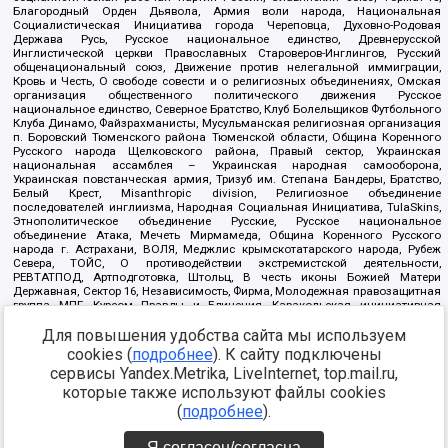
Благородный Орден Дьявола, Армия воли народа, Национальная
Социалистическая Инициатива города Череповца, Духовно-Родовая
Держава Русь, Русское национальное единство, Древнерусской
Инглистической церкви Православных Староверов-Инглингов, Русский
общенациональный союз, Движение против нелегальной иммиграции,
Кровь и Честь, О свободе совести и о религиозных объединениях, Омская
организация общественного политического движения Русское
национальное единство, Северное Братство, Клуб Болельщиков Футбольного
Клуба Динамо, Файзрахманисты, Мусульманская религиозная организация
п. Боровский Тюменского района Тюменской области, Община Коренного
Русского народа Щелковского района, Правый сектор, Украинская
национальная ассамблея – Украинская народная самооборона,
Украинская повстанческая армия, Тризуб им. Степана Бандеры, Братство,
Белый Крест, Misanthropic division, Религиозное объединение
последователей инглиизма, Народная Социальная Инициатива, TulaSkins,
Этнополитическое объединение Русские, Русское национальное
объединение Атака, Мечеть Мирмамеда, Община Коренного Русского
народа г. Астрахани, ВОЛЯ, Меджлис крымскотатарского народа, Рубеж
Севера, ТОЙС, О противодействии экстремистской деятельности,
РЕВТАТПОД, Артподготовка, Штольц, В честь иконы Божией Матери
Державная, Сектор 16, Независимость, Фирма, Молодежная правозащитная
группа МПГ, Курсом Правды и Единения, Каракольская инициативная
группа, Автоград Крю, Союз Славянских Сил Руси, Алля-Аят,
Для повышения удобства сайта мы используем
Благотворительный пансионат Ак Умут, Русская республика Русь,
Арестантское уголовное единство, Башкорт, Нация и свобода, W.H.С., Фалунь
cookies (
подробнее
). К сайту подключены
Дафа, Иртыш Ultras, Русский Патриотический клуб-Новокузнецк/РПК,
сервисы Yandex.Metrika, LiveInternet, top.mail.ru,
Сибирский державный союз, Фонд борьбы с коррупцией, Фонд защиты прав
граждан, Штабы Навального, Совет граждан СССР Прикубанского округа г.
которые также используют файлы cookies
Краснодара
(
подробнее
).
Источник:
https://minjust.gov.ru/ru/documents/7822/
данные на
08.12.2021
Я согласен/согласна