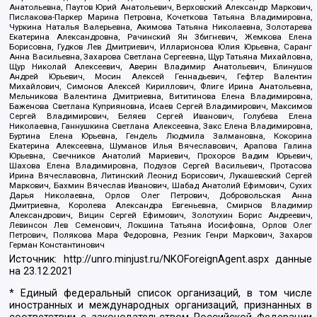
Анатольевна, Паутов Юрий Анатольевич, Верховский Александр Маркович,
Пислакова-Паркер Марина Петровна, Кочеткова Татьяна Владимировна,
Чуркина Наталья Валерьевна, Акимова Татьяна Николаевна, Золотарева
Екатерина Александровна, Рачинский Ян Збигневич, Жемкова Елена
Борисовна, Гудков Лев Дмитриевич, Илларионова Юлия Юрьевна, Саранг
Анна Васильевна, Захарова Светлана Сергеевна, Щур Татьяна Михайловна,
Щур Николай Алексеевич, Аверин Владимир Анатольевич, Блинушов
Андрей Юрьевич, Мосин Алексей Геннадьевич, Гефтер Валентин
Михайлович, Симонов Алексей Кириллович, Флиге Ирина Анатольевна,
Мельникова Валентина Дмитриевна, Вититинова Елена Владимировна,
Баженова Светлана Куприяновна, Исаев Сергей Владимирович, Максимов
Сергей Владимирович, Беляев Сергей Иванович, Голубева Елена
Николаевна, Ганнушкина Светлана Алексеевна, Закс Елена Владимировна,
Буртина Елена Юрьевна, Гендель Людмила Залмановна, Кокорина
Екатерина Алексеевна, Шуманов Илья Вячеславович, Арапова Галина
Юрьевна, Свечников Анатолий Мариевич, Прохоров Вадим Юрьевич,
Шахова Елена Владимировна, Подузов Сергей Васильевич, Протасова
Ирина Вячеславовна, Литинский Леонид Борисович, Лукашевский Сергей
Маркович, Бахмин Вячеслав Иванович, Шабад Анатолий Ефимович, Сухих
Дарья Николаевна, Орлов Олег Петрович, Добровольская Анна
Дмитриевна, Королева Александра Евгеньевна, Смирнов Владимир
Александрович, Вицин Сергей Ефимович, Золотухин Борис Андреевич,
Левинсон Лев Семенович, Локшина Татьяна Иосифовна, Орлов Олег
Петрович, Полякова Мара Федоровна, Резник Генри Маркович, Захаров
Герман Константинович
Источник:
http://unro.minjust.ru/NKOForeignAgent.aspx
данные
на
23.12.2021
* Единый федеральный список организаций, в том числе
иностранных и международных организаций, признанных в