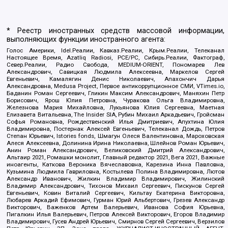
* Реестр иностранных средств массовой информации,
выполняющих функции иностранного агента:
Голос Америки, Idel.Реалии, Кавказ.Реалии, Крым.Реалии, Телеканал
Настоящее Время, Azatliq Radiosi, PCE/PC, Сибирь.Реалии, Фактограф,
Север.Реалии, Радио Свобода, MEDIUM-ORIENT, Пономарев Лев
Александрович, Савицкая Людмила Алексеевна, Маркелов Сергей
Евгеньевич, Камалягин Денис Николаевич, Апахончич Дарья
Александровна, Medusa Project, Первое антикоррупционное СМИ, VTimes.io,
Баданин Роман Сергеевич, Гликин Максим Александрович, Маняхин Петр
Борисович, Ярош Юлия Петровна, Чуракова Ольга Владимировна,
Железнова Мария Михайловна, Лукьянова Юлия Сергеевна, Маетная
Елизавета Витальевна, The Insider SIA, Рубин Михаил Аркадьевич, Гройсман
Софья Романовна, Рождественский Илья Дмитриевич, Апухтина Юлия
Владимировна, Постернак Алексей Евгеньевич, Телеканал Дождь, Петров
Степан Юрьевич, Istories fonds, Шмагун Олеся Валентиновна, Мароховская
Алеся Алексеевна, Долинина Ирина Николаевна, Шлейнов Роман Юрьевич,
Анин Роман Александрович, Великовский Дмитрий Александрович,
Альтаир 2021, Ромашки монолит, Главный редактор 2021, Вега 2021, Важные
иноагенты, Каткова Вероника Вячеславовна, Карезина Инна Павловна,
Кузьмина Людмила Гавриловна, Костылева Полина Владимировна, Лютов
Александр Иванович, Жилкин Владимир Владимирович, Жилинский
Владимир Александрович, Тихонов Михаил Сергеевич, Пискунов Сергей
Евгеньевич, Ковин Виталий Сергеевич, Кильтау Екатерина Викторовна,
Любарев Аркадий Ефимович, Гурман Юрий Альбертович, Грезев Александр
Викторович, Важенков Артем Валерьевич, Иванова София Юрьевна,
Пигалкин Илья Валерьевич, Петров Алексей Викторович, Егоров Владимир
Владимирович, Гусев Андрей Юрьевич, Смирнов Сергей Сергеевич, Верзилов