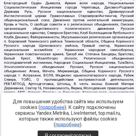
Благородный Орден Дьявола, Армия воли народа, Национальная
Социалистическая Инициатива города Череповца, Духовно-Родовая
Держава Русь, Русское национальное единство, Древнерусской
Инглистической церкви Православных Староверов-Инглингов, Русский
общенациональный союз, Движение против нелегальной иммиграции,
Кровь и Честь, О свободе совести и о религиозных объединениях, Омская
организация общественного политического движения Русское
национальное единство, Северное Братство, Клуб Болельщиков Футбольного
Клуба Динамо, Файзрахманисты, Мусульманская религиозная организация
п. Боровский Тюменского района Тюменской области, Община Коренного
Русского народа Щелковского района, Правый сектор, Украинская
национальная ассамблея – Украинская народная самооборона,
Украинская повстанческая армия, Тризуб им. Степана Бандеры, Братство,
Белый Крест, Misanthropic division, Религиозное объединение
последователей инглиизма, Народная Социальная Инициатива, TulaSkins,
Этнополитическое объединение Русские, Русское национальное
объединение Атака, Мечеть Мирмамеда, Община Коренного Русского
народа г. Астрахани, ВОЛЯ, Меджлис крымскотатарского народа, Рубеж
Севера, ТОЙС, О противодействии экстремистской деятельности,
РЕВТАТПОД, Артподготовка, Штольц, В честь иконы Божией Матери
Державная, Сектор 16, Независимость, Фирма, Молодежная правозащитная
группа МПГ, Курсом Правды и Единения, Каракольская инициативная
группа, Автоград Крю, Союз Славянских Сил Руси, Алля-Аят,
Для повышения удобства сайта мы используем
Благотворительный пансионат Ак Умут, Русская республика Русь,
Арестантское уголовное единство, Башкорт, Нация и свобода, W.H.С., Фалунь
cookies (
подробнее
). К сайту подключены
Дафа, Иртыш Ultras, Русский Патриотический клуб-Новокузнецк/РПК,
сервисы Yandex.Metrika, LiveInternet, top.mail.ru,
Сибирский державный союз, Фонд борьбы с коррупцией, Фонд защиты прав
граждан, Штабы Навального, Совет граждан СССР Прикубанского округа г.
которые также используют файлы cookies
Краснодара
(
подробнее
).
Источник:
https://minjust.gov.ru/ru/documents/7822/
данные на
08.12.2021
Я согласен/согласна