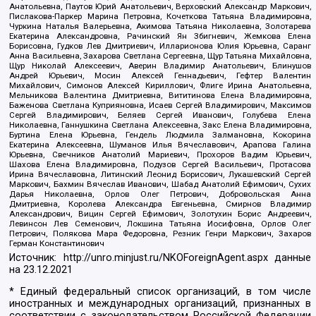
Анатольевна, Паутов Юрий Анатольевич, Верховский Александр Маркович,
Пислакова-Паркер Марина Петровна, Кочеткова Татьяна Владимировна,
Чуркина Наталья Валерьевна, Акимова Татьяна Николаевна, Золотарева
Екатерина Александровна, Рачинский Ян Збигневич, Жемкова Елена
Борисовна, Гудков Лев Дмитриевич, Илларионова Юлия Юрьевна, Саранг
Анна Васильевна, Захарова Светлана Сергеевна, Щур Татьяна Михайловна,
Щур Николай Алексеевич, Аверин Владимир Анатольевич, Блинушов
Андрей Юрьевич, Мосин Алексей Геннадьевич, Гефтер Валентин
Михайлович, Симонов Алексей Кириллович, Флиге Ирина Анатольевна,
Мельникова Валентина Дмитриевна, Вититинова Елена Владимировна,
Баженова Светлана Куприяновна, Исаев Сергей Владимирович, Максимов
Сергей Владимирович, Беляев Сергей Иванович, Голубева Елена
Николаевна, Ганнушкина Светлана Алексеевна, Закс Елена Владимировна,
Буртина Елена Юрьевна, Гендель Людмила Залмановна, Кокорина
Екатерина Алексеевна, Шуманов Илья Вячеславович, Арапова Галина
Юрьевна, Свечников Анатолий Мариевич, Прохоров Вадим Юрьевич,
Шахова Елена Владимировна, Подузов Сергей Васильевич, Протасова
Ирина Вячеславовна, Литинский Леонид Борисович, Лукашевский Сергей
Маркович, Бахмин Вячеслав Иванович, Шабад Анатолий Ефимович, Сухих
Дарья Николаевна, Орлов Олег Петрович, Добровольская Анна
Дмитриевна, Королева Александра Евгеньевна, Смирнов Владимир
Александрович, Вицин Сергей Ефимович, Золотухин Борис Андреевич,
Левинсон Лев Семенович, Локшина Татьяна Иосифовна, Орлов Олег
Петрович, Полякова Мара Федоровна, Резник Генри Маркович, Захаров
Герман Константинович
Источник:
http://unro.minjust.ru/NKOForeignAgent.aspx
данные
на
23.12.2021
* Единый федеральный список организаций, в том числе
иностранных и международных организаций, признанных в
соответствии с законодательством Российской Федерации