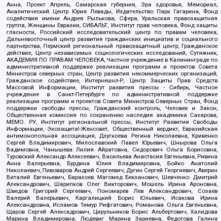
Анна, Проект Апрель, Самарская губерния, Эра здоровья, Мемориал,
Аналитический Центр Юрия Левады, Издательство Парк Гагарина, Фонд
содействия имени Андрея Рылькова, Сфера, Уральская правозащитная
группа, Женщины Евразии, СИБАЛЬТ, Институт прав человека, Фонд защиты
гласности, Российский исследовательский центр по правам человека,
Дальневосточный центр развития гражданских инициатив и социального
партнерства, Пермский региональный правозащитный центр, Гражданское
действие, Центр независимых социологических исследований, Сутяжник,
АКАДЕМИЯ ПО ПРАВАМ ЧЕЛОВЕКА, Частное учреждение в Калининграде по
административной поддержке реализации программ и проектов Совета
Министров северных стран, Центр развития некоммерческих организаций,
Гражданское содействие, Интернешнл-Р, Центр Защиты Прав Средств
Массовой Информации, Институт развития прессы - Сибирь, Частное
учреждение в Санкт-Петербурге по административной поддержке
реализации программ и проектов Совета Министров Северных Стран, Фонд
поддержки свободы прессы, Гражданский контроль, Человек и Закон,
Общественная комиссия по сохранению наследия академика Сахарова,
МЕМО. РУ, Институт региональной прессы, Институт Развития Свободы
Информации, Экозащита!-Женсовет, Общественный вердикт, Евразийская
антимонопольная ассоциация, Дзугкоева Регина Николаевна, Кривенко
Сергей Владимирович, Милославский Павел Юрьевич, Шнырова Ольга
Вадимовна, Чанышева Лилия Айратовна, Сидорович Ольга Борисовна,
Туровский Александр Алексеевич, Васильева Анастасия Евгеньевна, Ривина
Анна Валерьевна, Бурдина Юлия Владимировна, Бойко Анатолий
Николаевич, Пивоваров Андрей Сергеевич, Дугин Сергей Георгиевич, Аверин
Виталий Евгеньевич, Барахоев Магомед Бекханович, Шевченко Дмитрий
Александрович, Шарипков Олег Викторович, Мошель Ирина Ароновна,
Шведов Григорий Сергеевич, Пономарев Лев Александрович, Созаев
Валерий Валерьевич, Каргалицкий Борис Юльевич, Исакова Ирина
Александровна, Исламов Тимур Рифгатович, Романова Ольга Евгеньевна,
Щаров Сергей Алексадрович, Цирульников Борис Альбертович, Халидова
Марина Владимировна, Людевиг Марина Зариевна, Федотова Галина