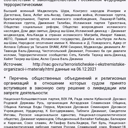
террористическими:
Высший военный Маджлисуль Шура, Конгресс народов Ичкерии и
Дагестана, База, Асбат аль-Ансар, Священная война, Исламская группа,
Братья-мусульмане, Партия исламского освобождения, Лашкар-И-Тайба,
Исламская группа, Движение Талибан, Исламская партия Туркестана,
Общество социальных реформ, Общество возрождения исламского
наследия, Дом двух святых, Джунд аш-Шам, Исламский джихад – Джамаат
моджахедов, Аль-Каида в странах исламского Магриба, Имарат Кавказ,
АБТО, Правый сектор, Исламское государство, Джабха аль-Нусра ли-Ахль
аш-Шам, Народное ополчение имени К. Минина и Д. Пожарского, Аджр от
Аллаха Субхану уа Тагьаля SHAM, АУМ Синрике, Муджахеды джамаата Ат-
Тавхида Валь-Джихад, Чистопольский Джамаат, Рохнамо ба суи давлати
исломи, Террористическое сообщество Сеть, Катиба Таухид валь-Джихад,
Хайят Тахрир аш-Шам, Ахлю Сунна Валь Джамаа
Источник:
http://nac.gov.ru/terroristicheskie-i-ekstremistskie-
organizacii-i-materialy.html
данные на
06.12.2021
* Перечень общественных объединений и религиозных
организаций в отношении которых судом принято
вступившее в законную силу решение о ликвидации или
запрете деятельности:
Национал-большевистская партия, ВЕК РА, Рада земли Кубанской Духовно
Родовой Державы Русь, организация Асгардская Славянская Община,
Община Капища Веды Перуна, Мужская Духовная Семинария Духовное
Учреждение, Нурджулар, К Богодержавию, Таблиги Джамаат, Свидетели
Иеговы, Русское национальное единство, Национал-социалистическое
общество, Джамаат мувахидов, Объединенный Вилайат Кабарды, Балкарии
и Карачая, Союз славян, Ат-Такфир Валь-Хиджра, Пит Буль, Национал-
социалистическая рабочая партия России, Славянский союз, Формат-18,