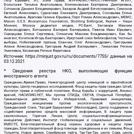
Петр Юрьевич, ЗП, Зона права, ЖУРНАЛИСТ-ИНОСТРАННЫЙ АГЕНТ,
Вольтская Татьяна Анатольевна, Клепиковская Екатерина Дмитриевна,
Сотников Даниил Владимирович, Захаров Андрей Вячеславович, Симонов
Евгений Алексеевич, Сурначева Елизавета Дмитриевна, Соловьева Елена
Анатольевна, Арапова Галина Юрьевна, Перл Роман Александрович, МЕМО,
Mason G.E.S. Anonymous Foundation, Stichting Bellingcat, Якутия – Наше
Мнение, Москоу диджитал медиа, РС-Балт, Заговора Максим
Александрович, Ветошкина Валерия Валерьевна, Павлов Иван Юрьевич,
Скворцова Елена Сергеевна, Оленичев Максим Владимирович, Как бы
инагент, Кочетков Игорь Викторович, Иркутский союз библиофилов, Честные
выборы, Нобелевский призыв, Еланчик Олег Александрович, Григорьева
Алина Александровна, Григорьев Андрей Валерьевич , Гималова Регина
Эмилевна, Хисамова Регина Фаритовна
Источник:
https://minjust.gov.ru/ru/documents/7755/
данные на
03.12.2021
* Сведения реестра НКО, выполняющих функции
иностранного агента:
Гражданин.Армия.Право, Нижегородский центр немецкой и европейской
культуры, Центр гендерных исследований, Фонд защиты прав граждан Штаб,
Институт права и публичной политики, Фонд борьбы с коррупцией, Альянс
врачей, НАСИЛИЮ.НЕТ, Мы против СПИДа, СВЕЧА, Открытый Петербург,
Гуманитарное действие, Лига Избирателей, Правовая инициатива,
Гражданская инициатива против экологической преступности,
Гражданский Союз, "Хасдей Ерушалаим" (Милосердие), Центр поддержки и
содействия развитию средств массовой информации, В защиту прав
заключенных, Горячая Линия, Центр социально-информационных
инициатив Действие, Институт глобализации и социальных движений,
ВМЕСТЕ, Благотворительный фонд охраны здоровья и защиты прав
граждан, Благотворительный фонд помощи осужденным и их семьям, Фонд
Тольятти, Новое время, Серебряная тайга, Так-Так-Так, центр Сова, центр