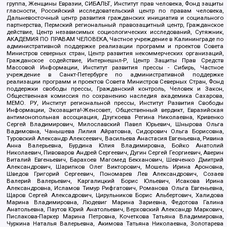
группа, Женщины Евразии, СИБАЛЬТ, Институт прав человека, Фонд защиты
гласности, Российский исследовательский центр по правам человека,
Дальневосточный центр развития гражданских инициатив и социального
партнерства, Пермский региональный правозащитный центр, Гражданское
действие, Центр независимых социологических исследований, Сутяжник,
АКАДЕМИЯ ПО ПРАВАМ ЧЕЛОВЕКА, Частное учреждение в Калининграде по
административной поддержке реализации программ и проектов Совета
Министров северных стран, Центр развития некоммерческих организаций,
Гражданское содействие, Интернешнл-Р, Центр Защиты Прав Средств
Массовой Информации, Институт развития прессы - Сибирь, Частное
учреждение в Санкт-Петербурге по административной поддержке
реализации программ и проектов Совета Министров Северных Стран, Фонд
поддержки свободы прессы, Гражданский контроль, Человек и Закон,
Общественная комиссия по сохранению наследия академика Сахарова,
МЕМО. РУ, Институт региональной прессы, Институт Развития Свободы
Информации, Экозащита!-Женсовет, Общественный вердикт, Евразийская
антимонопольная ассоциация, Дзугкоева Регина Николаевна, Кривенко
Сергей Владимирович, Милославский Павел Юрьевич, Шнырова Ольга
Вадимовна, Чанышева Лилия Айратовна, Сидорович Ольга Борисовна,
Туровский Александр Алексеевич, Васильева Анастасия Евгеньевна, Ривина
Анна Валерьевна, Бурдина Юлия Владимировна, Бойко Анатолий
Николаевич, Пивоваров Андрей Сергеевич, Дугин Сергей Георгиевич, Аверин
Виталий Евгеньевич, Барахоев Магомед Бекханович, Шевченко Дмитрий
Александрович, Шарипков Олег Викторович, Мошель Ирина Ароновна,
Шведов Григорий Сергеевич, Пономарев Лев Александрович, Созаев
Валерий Валерьевич, Каргалицкий Борис Юльевич, Исакова Ирина
Александровна, Исламов Тимур Рифгатович, Романова Ольга Евгеньевна,
Щаров Сергей Алексадрович, Цирульников Борис Альбертович, Халидова
Марина Владимировна, Людевиг Марина Зариевна, Федотова Галина
Анатольевна, Паутов Юрий Анатольевич, Верховский Александр Маркович,
Пислакова-Паркер Марина Петровна, Кочеткова Татьяна Владимировна,
Чуркина Наталья Валерьевна, Акимова Татьяна Николаевна, Золотарева