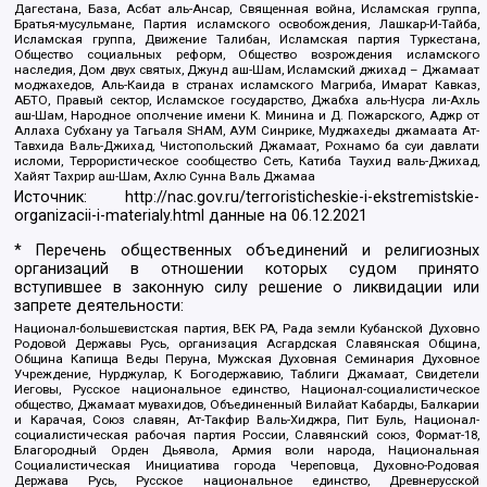
Дагестана, База, Асбат аль-Ансар, Священная война, Исламская группа,
Братья-мусульмане, Партия исламского освобождения, Лашкар-И-Тайба,
Исламская группа, Движение Талибан, Исламская партия Туркестана,
Общество социальных реформ, Общество возрождения исламского
наследия, Дом двух святых, Джунд аш-Шам, Исламский джихад – Джамаат
моджахедов, Аль-Каида в странах исламского Магриба, Имарат Кавказ,
АБТО, Правый сектор, Исламское государство, Джабха аль-Нусра ли-Ахль
аш-Шам, Народное ополчение имени К. Минина и Д. Пожарского, Аджр от
Аллаха Субхану уа Тагьаля SHAM, АУМ Синрике, Муджахеды джамаата Ат-
Тавхида Валь-Джихад, Чистопольский Джамаат, Рохнамо ба суи давлати
исломи, Террористическое сообщество Сеть, Катиба Таухид валь-Джихад,
Хайят Тахрир аш-Шам, Ахлю Сунна Валь Джамаа
Источник:
http://nac.gov.ru/terroristicheskie-i-ekstremistskie-
organizacii-i-materialy.html
данные на
06.12.2021
* Перечень общественных объединений и религиозных
организаций в отношении которых судом принято
вступившее в законную силу решение о ликвидации или
запрете деятельности:
Национал-большевистская партия, ВЕК РА, Рада земли Кубанской Духовно
Родовой Державы Русь, организация Асгардская Славянская Община,
Община Капища Веды Перуна, Мужская Духовная Семинария Духовное
Учреждение, Нурджулар, К Богодержавию, Таблиги Джамаат, Свидетели
Иеговы, Русское национальное единство, Национал-социалистическое
общество, Джамаат мувахидов, Объединенный Вилайат Кабарды, Балкарии
и Карачая, Союз славян, Ат-Такфир Валь-Хиджра, Пит Буль, Национал-
социалистическая рабочая партия России, Славянский союз, Формат-18,
Благородный Орден Дьявола, Армия воли народа, Национальная
Социалистическая Инициатива города Череповца, Духовно-Родовая
Держава Русь, Русское национальное единство, Древнерусской