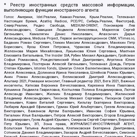
* Реестр иностранных средств массовой информации,
выполняющих функции иностранного агента:
Голос Америки, Idel.Реалии, Кавказ.Реалии, Крым.Реалии, Телеканал
Настоящее Время, Azatliq Radiosi, PCE/PC, Сибирь.Реалии, Фактограф,
Север.Реалии, Радио Свобода, MEDIUM-ORIENT, Пономарев Лев
Александрович, Савицкая Людмила Алексеевна, Маркелов Сергей
Евгеньевич, Камалягин Денис Николаевич, Апахончич Дарья
Александровна, Medusa Project, Первое антикоррупционное СМИ, VTimes.io,
Баданин Роман Сергеевич, Гликин Максим Александрович, Маняхин Петр
Борисович, Ярош Юлия Петровна, Чуракова Ольга Владимировна,
Железнова Мария Михайловна, Лукьянова Юлия Сергеевна, Маетная
Елизавета Витальевна, The Insider SIA, Рубин Михаил Аркадьевич, Гройсман
Софья Романовна, Рождественский Илья Дмитриевич, Апухтина Юлия
Владимировна, Постернак Алексей Евгеньевич, Телеканал Дождь, Петров
Степан Юрьевич, Istories fonds, Шмагун Олеся Валентиновна, Мароховская
Алеся Алексеевна, Долинина Ирина Николаевна, Шлейнов Роман Юрьевич,
Анин Роман Александрович, Великовский Дмитрий Александрович,
Альтаир 2021, Ромашки монолит, Главный редактор 2021, Вега 2021, Важные
иноагенты, Каткова Вероника Вячеславовна, Карезина Инна Павловна,
Кузьмина Людмила Гавриловна, Костылева Полина Владимировна, Лютов
Александр Иванович, Жилкин Владимир Владимирович, Жилинский
Владимир Александрович, Тихонов Михаил Сергеевич, Пискунов Сергей
Евгеньевич, Ковин Виталий Сергеевич, Кильтау Екатерина Викторовна,
Любарев Аркадий Ефимович, Гурман Юрий Альбертович, Грезев Александр
Викторович, Важенков Артем Валерьевич, Иванова София Юрьевна,
Пигалкин Илья Валерьевич, Петров Алексей Викторович, Егоров Владимир
Владимирович, Гусев Андрей Юрьевич, Смирнов Сергей Сергеевич, Верзилов
Петр Юрьевич, ЗП, Зона права, ЖУРНАЛИСТ-ИНОСТРАННЫЙ АГЕНТ,
Вольтская Татьяна Анатольевна, Клепиковская Екатерина Дмитриевна,
Сотников Даниил Владимирович, Захаров Андрей Вячеславович, Симонов
Евгений Алексеевич, Сурначева Елизавета Дмитриевна, Соловьева Елена