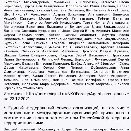
Екатерина Александровна, Рачинский Ян Збигневич, Жемкова Елена
Борисовна, Гудков Лев Дмитриевич, Илларионова Юлия Юрьевна, Саранг
Анна Васильевна, Захарова Светлана Сергеевна, Щур Татьяна Михайловна,
Щур Николай Алексеевич, Аверин Владимир Анатольевич, Блинушов
Андрей Юрьевич, Мосин Алексей Геннадьевич, Гефтер Валентин
Михайлович, Симонов Алексей Кириллович, Флиге Ирина Анатольевна,
Мельникова Валентина Дмитриевна, Вититинова Елена Владимировна,
Баженова Светлана Куприяновна, Исаев Сергей Владимирович, Максимов
Сергей Владимирович, Беляев Сергей Иванович, Голубева Елена
Николаевна, Ганнушкина Светлана Алексеевна, Закс Елена Владимировна,
Буртина Елена Юрьевна, Гендель Людмила Залмановна, Кокорина
Екатерина Алексеевна, Шуманов Илья Вячеславович, Арапова Галина
Юрьевна, Свечников Анатолий Мариевич, Прохоров Вадим Юрьевич,
Шахова Елена Владимировна, Подузов Сергей Васильевич, Протасова
Ирина Вячеславовна, Литинский Леонид Борисович, Лукашевский Сергей
Маркович, Бахмин Вячеслав Иванович, Шабад Анатолий Ефимович, Сухих
Дарья Николаевна, Орлов Олег Петрович, Добровольская Анна
Дмитриевна, Королева Александра Евгеньевна, Смирнов Владимир
Александрович, Вицин Сергей Ефимович, Золотухин Борис Андреевич,
Левинсон Лев Семенович, Локшина Татьяна Иосифовна, Орлов Олег
Петрович, Полякова Мара Федоровна, Резник Генри Маркович, Захаров
Герман Константинович
Источник:
http://unro.minjust.ru/NKOForeignAgent.aspx
данные
на
23.12.2021
* Единый федеральный список организаций, в том числе
иностранных и международных организаций, признанных в
соответствии с законодательством Российской Федерации
террористическими:
Высший военный Маджлисуль Шура, Конгресс народов Ичкерии и