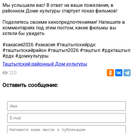
Мы услышали вас! В ответ на ваши пожелания, в
районном Доме культуры стартует показ фильмов!
Поделитесь своими кинопредпочтениями! Напишите в
комментариях под этим постом, какие фильмы вы
хотели бы увидеть
#хакасия2026 #хакасия #таштыпскийрдк
#таштыпскийрайон #таштып2026 #таштып #рдкташтып
#рдк #домкультуры
Таштыпский районный Дом культуры
120
Оставить сообщение: