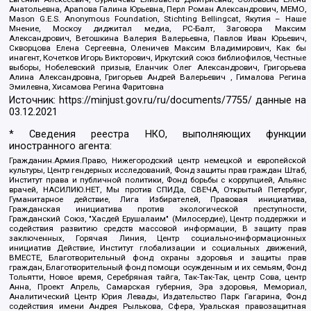
Анатольевна, Арапова Галина Юрьевна, Перл Роман Александрович, МЕМО,
Mason G.E.S. Anonymous Foundation, Stichting Bellingcat, Якутия – Наше
Мнение, Москоу диджитал медиа, РС-Балт, Заговора Максим
Александрович, Ветошкина Валерия Валерьевна, Павлов Иван Юрьевич,
Скворцова Елена Сергеевна, Оленичев Максим Владимирович, Как бы
инагент, Кочетков Игорь Викторович, Иркутский союз библиофилов, Честные
выборы, Нобелевский призыв, Еланчик Олег Александрович, Григорьева
Алина Александровна, Григорьев Андрей Валерьевич , Гималова Регина
Эмилевна, Хисамова Регина Фаритовна
Источник:
https://minjust.gov.ru/ru/documents/7755/
данные на
03.12.2021
* Сведения реестра НКО, выполняющих функции
иностранного агента:
Гражданин.Армия.Право, Нижегородский центр немецкой и европейской
культуры, Центр гендерных исследований, Фонд защиты прав граждан Штаб,
Институт права и публичной политики, Фонд борьбы с коррупцией, Альянс
врачей, НАСИЛИЮ.НЕТ, Мы против СПИДа, СВЕЧА, Открытый Петербург,
Гуманитарное действие, Лига Избирателей, Правовая инициатива,
Гражданская инициатива против экологической преступности,
Гражданский Союз, "Хасдей Ерушалаим" (Милосердие), Центр поддержки и
содействия развитию средств массовой информации, В защиту прав
заключенных, Горячая Линия, Центр социально-информационных
инициатив Действие, Институт глобализации и социальных движений,
ВМЕСТЕ, Благотворительный фонд охраны здоровья и защиты прав
граждан, Благотворительный фонд помощи осужденным и их семьям, Фонд
Тольятти, Новое время, Серебряная тайга, Так-Так-Так, центр Сова, центр
Анна, Проект Апрель, Самарская губерния, Эра здоровья, Мемориал,
Аналитический Центр Юрия Левады, Издательство Парк Гагарина, Фонд
содействия имени Андрея Рылькова, Сфера, Уральская правозащитная