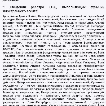
* Сведения реестра НКО, выполняющих функции
иностранного агента:
Гражданин.Армия.Право, Нижегородский центр немецкой и европейской
культуры, Центр гендерных исследований, Фонд защиты прав граждан Штаб,
Институт права и публичной политики, Фонд борьбы с коррупцией, Альянс
врачей, НАСИЛИЮ.НЕТ, Мы против СПИДа, СВЕЧА, Открытый Петербург,
Гуманитарное действие, Лига Избирателей, Правовая инициатива,
Гражданская инициатива против экологической преступности,
Гражданский Союз, "Хасдей Ерушалаим" (Милосердие), Центр поддержки и
содействия развитию средств массовой информации, В защиту прав
заключенных, Горячая Линия, Центр социально-информационных
инициатив Действие, Институт глобализации и социальных движений,
ВМЕСТЕ, Благотворительный фонд охраны здоровья и защиты прав
граждан, Благотворительный фонд помощи осужденным и их семьям, Фонд
Тольятти, Новое время, Серебряная тайга, Так-Так-Так, центр Сова, центр
Анна, Проект Апрель, Самарская губерния, Эра здоровья, Мемориал,
Аналитический Центр Юрия Левады, Издательство Парк Гагарина, Фонд
содействия имени Андрея Рылькова, Сфера, Уральская правозащитная
группа, Женщины Евразии, СИБАЛЬТ, Институт прав человека, Фонд защиты
гласности, Российский исследовательский центр по правам человека,
Дальневосточный центр развития гражданских инициатив и социального
партнерства, Пермский региональный правозащитный центр, Гражданское
действие, Центр независимых социологических исследований, Сутяжник,
АКАДЕМИЯ ПО ПРАВАМ ЧЕЛОВЕКА, Частное учреждение в Калининграде по
административной поддержке реализации программ и проектов Совета
Министров северных стран, Центр развития некоммерческих организаций,
Гражданское содействие, Интернешнл-Р, Центр Защиты Прав Средств
Массовой Информации, Институт развития прессы - Сибирь, Частное
учреждение в Санкт-Петербурге по административной поддержке
реализации программ и проектов Совета Министров Северных Стран, Фонд