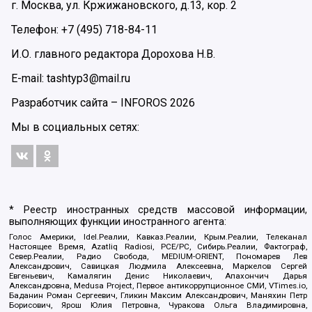
г. Москва, ул. Кржижановского, д.13, кор. 2
Телефон: +7 (495) 718-84-11
И.О. главного редактора Дорохова Н.В.
E-mail: tashtyp3@mail.ru
Разработчик сайта –
INFOROS
2026
Мы в социальных сетях:
* Реестр иностранных средств массовой информации,
выполняющих функции иностранного агента:
Голос Америки, Idel.Реалии, Кавказ.Реалии, Крым.Реалии, Телеканал
Настоящее Время, Azatliq Radiosi, PCE/PC, Сибирь.Реалии, Фактограф,
Север.Реалии, Радио Свобода, MEDIUM-ORIENT, Пономарев Лев
Александрович, Савицкая Людмила Алексеевна, Маркелов Сергей
Евгеньевич, Камалягин Денис Николаевич, Апахончич Дарья
Александровна, Medusa Project, Первое антикоррупционное СМИ, VTimes.io,
Баданин Роман Сергеевич, Гликин Максим Александрович, Маняхин Петр
Борисович, Ярош Юлия Петровна, Чуракова Ольга Владимировна,