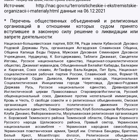
Источник:
http://nac.gov.ru/terroristicheskie-i-ekstremistskie-
organizacii-i-materialy.html
данные на
06.12.2021
* Перечень общественных объединений и религиозных
организаций в отношении которых судом принято
вступившее в законную силу решение о ликвидации или
запрете деятельности:
Национал-большевистская партия, ВЕК РА, Рада земли Кубанской Духовно
Родовой Державы Русь, организация Асгардская Славянская Община,
Община Капища Веды Перуна, Мужская Духовная Семинария Духовное
Учреждение, Нурджулар, К Богодержавию, Таблиги Джамаат, Свидетели
Иеговы, Русское национальное единство, Национал-социалистическое
общество, Джамаат мувахидов, Объединенный Вилайат Кабарды, Балкарии
и Карачая, Союз славян, Ат-Такфир Валь-Хиджра, Пит Буль, Национал-
социалистическая рабочая партия России, Славянский союз, Формат-18,
Благородный Орден Дьявола, Армия воли народа, Национальная
Социалистическая Инициатива города Череповца, Духовно-Родовая
Держава Русь, Русское национальное единство, Древнерусской
Инглистической церкви Православных Староверов-Инглингов, Русский
общенациональный союз, Движение против нелегальной иммиграции,
Кровь и Честь, О свободе совести и о религиозных объединениях, Омская
организация общественного политического движения Русское
национальное единство, Северное Братство, Клуб Болельщиков Футбольного
Клуба Динамо, Файзрахманисты, Мусульманская религиозная организация
п. Боровский Тюменского района Тюменской области, Община Коренного
Русского народа Щелковского района, Правый сектор, Украинская
национальная ассамблея – Украинская народная самооборона,
Украинская повстанческая армия, Тризуб им. Степана Бандеры, Братство,
Белый Крест, Misanthropic division, Религиозное объединение
последователей инглиизма, Народная Социальная Инициатива, TulaSkins,