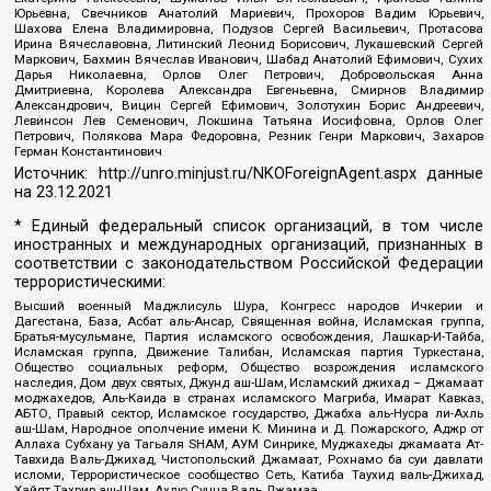
Юрьевна, Свечников Анатолий Мариевич, Прохоров Вадим Юрьевич,
Шахова Елена Владимировна, Подузов Сергей Васильевич, Протасова
Ирина Вячеславовна, Литинский Леонид Борисович, Лукашевский Сергей
Маркович, Бахмин Вячеслав Иванович, Шабад Анатолий Ефимович, Сухих
Дарья Николаевна, Орлов Олег Петрович, Добровольская Анна
Дмитриевна, Королева Александра Евгеньевна, Смирнов Владимир
Александрович, Вицин Сергей Ефимович, Золотухин Борис Андреевич,
Левинсон Лев Семенович, Локшина Татьяна Иосифовна, Орлов Олег
Петрович, Полякова Мара Федоровна, Резник Генри Маркович, Захаров
Герман Константинович
Источник:
http://unro.minjust.ru/NKOForeignAgent.aspx
данные
на
23.12.2021
* Единый федеральный список организаций, в том числе
иностранных и международных организаций, признанных в
соответствии с законодательством Российской Федерации
террористическими:
Высший военный Маджлисуль Шура, Конгресс народов Ичкерии и
Дагестана, База, Асбат аль-Ансар, Священная война, Исламская группа,
Братья-мусульмане, Партия исламского освобождения, Лашкар-И-Тайба,
Исламская группа, Движение Талибан, Исламская партия Туркестана,
Общество социальных реформ, Общество возрождения исламского
наследия, Дом двух святых, Джунд аш-Шам, Исламский джихад – Джамаат
моджахедов, Аль-Каида в странах исламского Магриба, Имарат Кавказ,
АБТО, Правый сектор, Исламское государство, Джабха аль-Нусра ли-Ахль
аш-Шам, Народное ополчение имени К. Минина и Д. Пожарского, Аджр от
Аллаха Субхану уа Тагьаля SHAM, АУМ Синрике, Муджахеды джамаата Ат-
Тавхида Валь-Джихад, Чистопольский Джамаат, Рохнамо ба суи давлати
исломи, Террористическое сообщество Сеть, Катиба Таухид валь-Джихад,
Хайят Тахрир аш-Шам, Ахлю Сунна Валь Джамаа