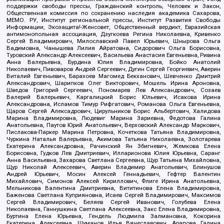
поддержки свободы прессы, Гражданский контроль, Человек и Закон,
Общественная комиссия по сохранению наследия академика Сахарова,
МЕМО. РУ, Институт региональной прессы, Институт Развития Свободы
Информации, Экозащита!-Женсовет, Общественный вердикт, Евразийская
антимонопольная ассоциация, Дзугкоева Регина Николаевна, Кривенко
Сергей Владимирович, Милославский Павел Юрьевич, Шнырова Ольга
Вадимовна, Чанышева Лилия Айратовна, Сидорович Ольга Борисовна,
Туровский Александр Алексеевич, Васильева Анастасия Евгеньевна, Ривина
Анна Валерьевна, Бурдина Юлия Владимировна, Бойко Анатолий
Николаевич, Пивоваров Андрей Сергеевич, Дугин Сергей Георгиевич, Аверин
Виталий Евгеньевич, Барахоев Магомед Бекханович, Шевченко Дмитрий
Александрович, Шарипков Олег Викторович, Мошель Ирина Ароновна,
Шведов Григорий Сергеевич, Пономарев Лев Александрович, Созаев
Валерий Валерьевич, Каргалицкий Борис Юльевич, Исакова Ирина
Александровна, Исламов Тимур Рифгатович, Романова Ольга Евгеньевна,
Щаров Сергей Алексадрович, Цирульников Борис Альбертович, Халидова
Марина Владимировна, Людевиг Марина Зариевна, Федотова Галина
Анатольевна, Паутов Юрий Анатольевич, Верховский Александр Маркович,
Пислакова-Паркер Марина Петровна, Кочеткова Татьяна Владимировна,
Чуркина Наталья Валерьевна, Акимова Татьяна Николаевна, Золотарева
Екатерина Александровна, Рачинский Ян Збигневич, Жемкова Елена
Борисовна, Гудков Лев Дмитриевич, Илларионова Юлия Юрьевна, Саранг
Анна Васильевна, Захарова Светлана Сергеевна, Щур Татьяна Михайловна,
Щур Николай Алексеевич, Аверин Владимир Анатольевич, Блинушов
Андрей Юрьевич, Мосин Алексей Геннадьевич, Гефтер Валентин
Михайлович, Симонов Алексей Кириллович, Флиге Ирина Анатольевна,
Мельникова Валентина Дмитриевна, Вититинова Елена Владимировна,
Баженова Светлана Куприяновна, Исаев Сергей Владимирович, Максимов
Сергей Владимирович, Беляев Сергей Иванович, Голубева Елена
Николаевна, Ганнушкина Светлана Алексеевна, Закс Елена Владимировна,
Буртина Елена Юрьевна, Гендель Людмила Залмановна, Кокорина
Екатерина Алексеевна, Шуманов Илья Вячеславович, Арапова Галина