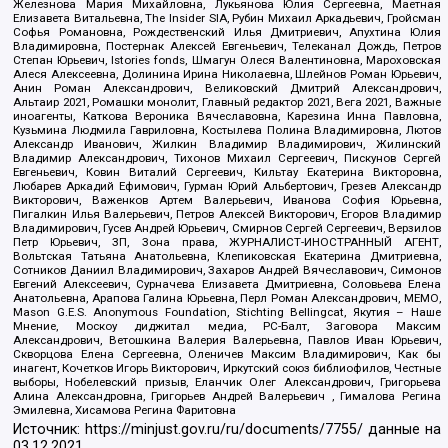
Железнова Мария Михайловна, Лукьянова Юлия Сергеевна, Маетная
Елизавета Витальевна, The Insider SIA, Рубин Михаил Аркадьевич, Гройсман
Софья Романовна, Рождественский Илья Дмитриевич, Апухтина Юлия
Владимировна, Постернак Алексей Евгеньевич, Телеканал Дождь, Петров
Степан Юрьевич, Istories fonds, Шмагун Олеся Валентиновна, Мароховская
Алеся Алексеевна, Долинина Ирина Николаевна, Шлейнов Роман Юрьевич,
Анин Роман Александрович, Великовский Дмитрий Александрович,
Альтаир 2021, Ромашки монолит, Главный редактор 2021, Вега 2021, Важные
иноагенты, Каткова Вероника Вячеславовна, Карезина Инна Павловна,
Кузьмина Людмила Гавриловна, Костылева Полина Владимировна, Лютов
Александр Иванович, Жилкин Владимир Владимирович, Жилинский
Владимир Александрович, Тихонов Михаил Сергеевич, Пискунов Сергей
Евгеньевич, Ковин Виталий Сергеевич, Кильтау Екатерина Викторовна,
Любарев Аркадий Ефимович, Гурман Юрий Альбертович, Грезев Александр
Викторович, Важенков Артем Валерьевич, Иванова София Юрьевна,
Пигалкин Илья Валерьевич, Петров Алексей Викторович, Егоров Владимир
Владимирович, Гусев Андрей Юрьевич, Смирнов Сергей Сергеевич, Верзилов
Петр Юрьевич, ЗП, Зона права, ЖУРНАЛИСТ-ИНОСТРАННЫЙ АГЕНТ,
Вольтская Татьяна Анатольевна, Клепиковская Екатерина Дмитриевна,
Сотников Даниил Владимирович, Захаров Андрей Вячеславович, Симонов
Евгений Алексеевич, Сурначева Елизавета Дмитриевна, Соловьева Елена
Анатольевна, Арапова Галина Юрьевна, Перл Роман Александрович, МЕМО,
Mason G.E.S. Anonymous Foundation, Stichting Bellingcat, Якутия – Наше
Мнение, Москоу диджитал медиа, РС-Балт, Заговора Максим
Александрович, Ветошкина Валерия Валерьевна, Павлов Иван Юрьевич,
Скворцова Елена Сергеевна, Оленичев Максим Владимирович, Как бы
инагент, Кочетков Игорь Викторович, Иркутский союз библиофилов, Честные
выборы, Нобелевский призыв, Еланчик Олег Александрович, Григорьева
Алина Александровна, Григорьев Андрей Валерьевич , Гималова Регина
Эмилевна, Хисамова Регина Фаритовна
Источник:
https://minjust.gov.ru/ru/documents/7755/
данные на
03.12.2021