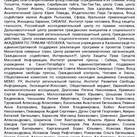
граждан, Благотворительный фонд помощи осужденным и их семьям, Фонд
Тольятти, Новое время, Серебряная тайга, Так-Так-Так, центр Сова, центр
Анна, Проект Апрель, Самарская губерния, Эра здоровья, Мемориал,
Аналитический Центр Юрия Левады, Издательство Парк Гагарина, Фонд
содействия имени Андрея Рылькова, Сфера, Уральская правозащитная
группа, Женщины Евразии, СИБАЛЬТ, Институт прав человека, Фонд защиты
гласности, Российский исследовательский центр по правам человека,
Дальневосточный центр развития гражданских инициатив и социального
партнерства, Пермский региональный правозащитный центр, Гражданское
действие, Центр независимых социологических исследований, Сутяжник,
АКАДЕМИЯ ПО ПРАВАМ ЧЕЛОВЕКА, Частное учреждение в Калининграде по
административной поддержке реализации программ и проектов Совета
Министров северных стран, Центр развития некоммерческих организаций,
Гражданское содействие, Интернешнл-Р, Центр Защиты Прав Средств
Массовой Информации, Институт развития прессы - Сибирь, Частное
учреждение в Санкт-Петербурге по административной поддержке
реализации программ и проектов Совета Министров Северных Стран, Фонд
поддержки свободы прессы, Гражданский контроль, Человек и Закон,
Общественная комиссия по сохранению наследия академика Сахарова,
МЕМО. РУ, Институт региональной прессы, Институт Развития Свободы
Информации, Экозащита!-Женсовет, Общественный вердикт, Евразийская
антимонопольная ассоциация, Дзугкоева Регина Николаевна, Кривенко
Сергей Владимирович, Милославский Павел Юрьевич, Шнырова Ольга
Вадимовна, Чанышева Лилия Айратовна, Сидорович Ольга Борисовна,
Туровский Александр Алексеевич, Васильева Анастасия Евгеньевна, Ривина
Анна Валерьевна, Бурдина Юлия Владимировна, Бойко Анатолий
Николаевич, Пивоваров Андрей Сергеевич, Дугин Сергей Георгиевич, Аверин
Виталий Евгеньевич, Барахоев Магомед Бекханович, Шевченко Дмитрий
Александрович, Шарипков Олег Викторович, Мошель Ирина Ароновна,
Шведов Григорий Сергеевич, Пономарев Лев Александрович, Созаев
Валерий Валерьевич, Каргалицкий Борис Юльевич, Исакова Ирина
Александровна, Исламов Тимур Рифгатович, Романова Ольга Евгеньевна,