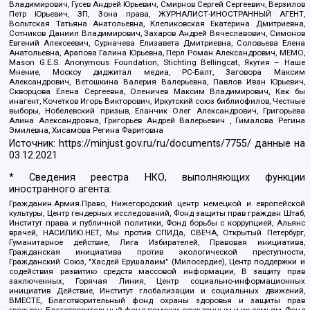
Владимирович, Гусев Андрей Юрьевич, Смирнов Сергей Сергеевич, Верзилов
Петр Юрьевич, ЗП, Зона права, ЖУРНАЛИСТ-ИНОСТРАННЫЙ АГЕНТ,
Вольтская Татьяна Анатольевна, Клепиковская Екатерина Дмитриевна,
Сотников Даниил Владимирович, Захаров Андрей Вячеславович, Симонов
Евгений Алексеевич, Сурначева Елизавета Дмитриевна, Соловьева Елена
Анатольевна, Арапова Галина Юрьевна, Перл Роман Александрович, МЕМО,
Mason G.E.S. Anonymous Foundation, Stichting Bellingcat, Якутия – Наше
Мнение, Москоу диджитал медиа, РС-Балт, Заговора Максим
Александрович, Ветошкина Валерия Валерьевна, Павлов Иван Юрьевич,
Скворцова Елена Сергеевна, Оленичев Максим Владимирович, Как бы
инагент, Кочетков Игорь Викторович, Иркутский союз библиофилов, Честные
выборы, Нобелевский призыв, Еланчик Олег Александрович, Григорьева
Алина Александровна, Григорьев Андрей Валерьевич , Гималова Регина
Эмилевна, Хисамова Регина Фаритовна
Источник:
https://minjust.gov.ru/ru/documents/7755/
данные на
03.12.2021
* Сведения реестра НКО, выполняющих функции
иностранного агента:
Гражданин.Армия.Право, Нижегородский центр немецкой и европейской
культуры, Центр гендерных исследований, Фонд защиты прав граждан Штаб,
Институт права и публичной политики, Фонд борьбы с коррупцией, Альянс
врачей, НАСИЛИЮ.НЕТ, Мы против СПИДа, СВЕЧА, Открытый Петербург,
Гуманитарное действие, Лига Избирателей, Правовая инициатива,
Гражданская инициатива против экологической преступности,
Гражданский Союз, "Хасдей Ерушалаим" (Милосердие), Центр поддержки и
содействия развитию средств массовой информации, В защиту прав
заключенных, Горячая Линия, Центр социально-информационных
инициатив Действие, Институт глобализации и социальных движений,
ВМЕСТЕ, Благотворительный фонд охраны здоровья и защиты прав