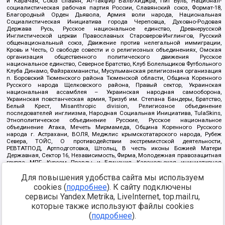
и Карачая, Союз славян, Ат-Такфир Валь-Хиджра, Пит Буль, Национал-
социалистическая рабочая партия России, Славянский союз, Формат-18,
Благородный Орден Дьявола, Армия воли народа, Национальная
Социалистическая Инициатива города Череповца, Духовно-Родовая
Держава Русь, Русское национальное единство, Древнерусской
Инглистической церкви Православных Староверов-Инглингов, Русский
общенациональный союз, Движение против нелегальной иммиграции,
Кровь и Честь, О свободе совести и о религиозных объединениях, Омская
организация общественного политического движения Русское
национальное единство, Северное Братство, Клуб Болельщиков Футбольного
Клуба Динамо, Файзрахманисты, Мусульманская религиозная организация
п. Боровский Тюменского района Тюменской области, Община Коренного
Русского народа Щелковского района, Правый сектор, Украинская
национальная ассамблея – Украинская народная самооборона,
Украинская повстанческая армия, Тризуб им. Степана Бандеры, Братство,
Белый Крест, Misanthropic division, Религиозное объединение
последователей инглиизма, Народная Социальная Инициатива, TulaSkins,
Этнополитическое объединение Русские, Русское национальное
объединение Атака, Мечеть Мирмамеда, Община Коренного Русского
народа г. Астрахани, ВОЛЯ, Меджлис крымскотатарского народа, Рубеж
Севера, ТОЙС, О противодействии экстремистской деятельности,
РЕВТАТПОД, Артподготовка, Штольц, В честь иконы Божией Матери
Державная, Сектор 16, Независимость, Фирма, Молодежная правозащитная
группа МПГ, Курсом Правды и Единения, Каракольская инициативная
группа, Автоград Крю, Союз Славянских Сил Руси, Алля-Аят,
Для повышения удобства сайта мы используем
Благотворительный пансионат Ак Умут, Русская республика Русь,
Арестантское уголовное единство, Башкорт, Нация и свобода, W.H.С., Фалунь
cookies (
подробнее
). К сайту подключены
Дафа, Иртыш Ultras, Русский Патриотический клуб-Новокузнецк/РПК,
сервисы Yandex.Metrika, LiveInternet, top.mail.ru,
Сибирский державный союз, Фонд борьбы с коррупцией, Фонд защиты прав
граждан, Штабы Навального, Совет граждан СССР Прикубанского округа г.
которые также используют файлы cookies
Краснодара
(
подробнее
).
Источник:
https://minjust.gov.ru/ru/documents/7822/
данные на