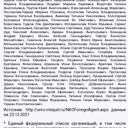
Щаров Сергей Алексадрович, Цирульников Борис Альбертович, Халидова
Марина Владимировна, Людевиг Марина Зариевна, Федотова Галина
Анатольевна, Паутов Юрий Анатольевич, Верховский Александр Маркович,
Пислакова-Паркер Марина Петровна, Кочеткова Татьяна Владимировна,
Чуркина Наталья Валерьевна, Акимова Татьяна Николаевна, Золотарева
Екатерина Александровна, Рачинский Ян Збигневич, Жемкова Елена
Борисовна, Гудков Лев Дмитриевич, Илларионова Юлия Юрьевна, Саранг
Анна Васильевна, Захарова Светлана Сергеевна, Щур Татьяна Михайловна,
Щур Николай Алексеевич, Аверин Владимир Анатольевич, Блинушов
Андрей Юрьевич, Мосин Алексей Геннадьевич, Гефтер Валентин
Михайлович, Симонов Алексей Кириллович, Флиге Ирина Анатольевна,
Мельникова Валентина Дмитриевна, Вититинова Елена Владимировна,
Баженова Светлана Куприяновна, Исаев Сергей Владимирович, Максимов
Сергей Владимирович, Беляев Сергей Иванович, Голубева Елена
Николаевна, Ганнушкина Светлана Алексеевна, Закс Елена Владимировна,
Буртина Елена Юрьевна, Гендель Людмила Залмановна, Кокорина
Екатерина Алексеевна, Шуманов Илья Вячеславович, Арапова Галина
Юрьевна, Свечников Анатолий Мариевич, Прохоров Вадим Юрьевич,
Шахова Елена Владимировна, Подузов Сергей Васильевич, Протасова
Ирина Вячеславовна, Литинский Леонид Борисович, Лукашевский Сергей
Маркович, Бахмин Вячеслав Иванович, Шабад Анатолий Ефимович, Сухих
Дарья Николаевна, Орлов Олег Петрович, Добровольская Анна
Дмитриевна, Королева Александра Евгеньевна, Смирнов Владимир
Александрович, Вицин Сергей Ефимович, Золотухин Борис Андреевич,
Левинсон Лев Семенович, Локшина Татьяна Иосифовна, Орлов Олег
Петрович, Полякова Мара Федоровна, Резник Генри Маркович, Захаров
Герман Константинович
Источник:
http://unro.minjust.ru/NKOForeignAgent.aspx
данные
на
23.12.2021
* Единый федеральный список организаций, в том числе