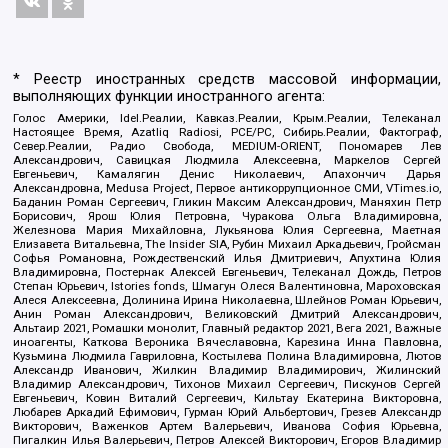
* Реестр иностранных средств массовой информации,
выполняющих функции иностранного агента:
Голос Америки, Idel.Реалии, Кавказ.Реалии, Крым.Реалии, Телеканал
Настоящее Время, Azatliq Radiosi, PCE/PC, Сибирь.Реалии, Фактограф,
Север.Реалии, Радио Свобода, MEDIUM-ORIENT, Пономарев Лев
Александрович, Савицкая Людмила Алексеевна, Маркелов Сергей
Евгеньевич, Камалягин Денис Николаевич, Апахончич Дарья
Александровна, Medusa Project, Первое антикоррупционное СМИ, VTimes.io,
Баданин Роман Сергеевич, Гликин Максим Александрович, Маняхин Петр
Борисович, Ярош Юлия Петровна, Чуракова Ольга Владимировна,
Железнова Мария Михайловна, Лукьянова Юлия Сергеевна, Маетная
Елизавета Витальевна, The Insider SIA, Рубин Михаил Аркадьевич, Гройсман
Софья Романовна, Рождественский Илья Дмитриевич, Апухтина Юлия
Владимировна, Постернак Алексей Евгеньевич, Телеканал Дождь, Петров
Степан Юрьевич, Istories fonds, Шмагун Олеся Валентиновна, Мароховская
Алеся Алексеевна, Долинина Ирина Николаевна, Шлейнов Роман Юрьевич,
Анин Роман Александрович, Великовский Дмитрий Александрович,
Альтаир 2021, Ромашки монолит, Главный редактор 2021, Вега 2021, Важные
иноагенты, Каткова Вероника Вячеславовна, Карезина Инна Павловна,
Кузьмина Людмила Гавриловна, Костылева Полина Владимировна, Лютов
Александр Иванович, Жилкин Владимир Владимирович, Жилинский
Владимир Александрович, Тихонов Михаил Сергеевич, Пискунов Сергей
Евгеньевич, Ковин Виталий Сергеевич, Кильтау Екатерина Викторовна,
Любарев Аркадий Ефимович, Гурман Юрий Альбертович, Грезев Александр
Викторович, Важенков Артем Валерьевич, Иванова София Юрьевна,
Пигалкин Илья Валерьевич, Петров Алексей Викторович, Егоров Владимир