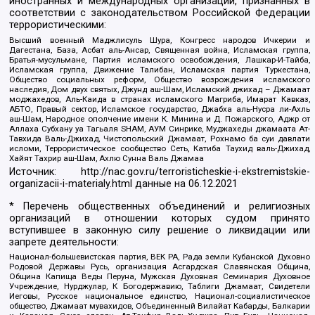
иностранных и международных организаций, признанных в
соответствии с законодательством Российской Федерации
террористическими:
Высший военный Маджлисуль Шура, Конгресс народов Ичкерии и
Дагестана, База, Асбат аль-Ансар, Священная война, Исламская группа,
Братья-мусульмане, Партия исламского освобождения, Лашкар-И-Тайба,
Исламская группа, Движение Талибан, Исламская партия Туркестана,
Общество социальных реформ, Общество возрождения исламского
наследия, Дом двух святых, Джунд аш-Шам, Исламский джихад – Джамаат
моджахедов, Аль-Каида в странах исламского Магриба, Имарат Кавказ,
АБТО, Правый сектор, Исламское государство, Джабха аль-Нусра ли-Ахль
аш-Шам, Народное ополчение имени К. Минина и Д. Пожарского, Аджр от
Аллаха Субхану уа Тагьаля SHAM, АУМ Синрике, Муджахеды джамаата Ат-
Тавхида Валь-Джихад, Чистопольский Джамаат, Рохнамо ба суи давлати
исломи, Террористическое сообщество Сеть, Катиба Таухид валь-Джихад,
Хайят Тахрир аш-Шам, Ахлю Сунна Валь Джамаа
Источник:
http://nac.gov.ru/terroristicheskie-i-ekstremistskie-
organizacii-i-materialy.html
данные на
06.12.2021
* Перечень общественных объединений и религиозных
организаций в отношении которых судом принято
вступившее в законную силу решение о ликвидации или
запрете деятельности:
Национал-большевистская партия, ВЕК РА, Рада земли Кубанской Духовно
Родовой Державы Русь, организация Асгардская Славянская Община,
Община Капища Веды Перуна, Мужская Духовная Семинария Духовное
Учреждение, Нурджулар, К Богодержавию, Таблиги Джамаат, Свидетели
Иеговы, Русское национальное единство, Национал-социалистическое
общество, Джамаат мувахидов, Объединенный Вилайат Кабарды, Балкарии