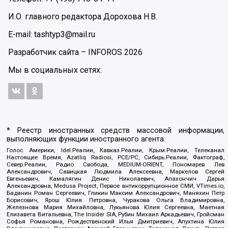
И.О. главного редактора Дорохова Н.В.
E-mail: tashtyp3@mail.ru
Разработчик сайта –
INFOROS
2026
Мы в социальных сетях:
* Реестр иностранных средств массовой информации,
выполняющих функции иностранного агента:
Голос Америки, Idel.Реалии, Кавказ.Реалии, Крым.Реалии, Телеканал
Настоящее Время, Azatliq Radiosi, PCE/PC, Сибирь.Реалии, Фактограф,
Север.Реалии, Радио Свобода, MEDIUM-ORIENT, Пономарев Лев
Александрович, Савицкая Людмила Алексеевна, Маркелов Сергей
Евгеньевич, Камалягин Денис Николаевич, Апахончич Дарья
Александровна, Medusa Project, Первое антикоррупционное СМИ, VTimes.io,
Баданин Роман Сергеевич, Гликин Максим Александрович, Маняхин Петр
Борисович, Ярош Юлия Петровна, Чуракова Ольга Владимировна,
Железнова Мария Михайловна, Лукьянова Юлия Сергеевна, Маетная
Елизавета Витальевна, The Insider SIA, Рубин Михаил Аркадьевич, Гройсман
Софья Романовна, Рождественский Илья Дмитриевич, Апухтина Юлия