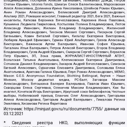
Владимировна, Постернак Алексей Евгеньевич, Телеканал Дождь, Петров
Степан Юрьевич, Istories fonds, Шмагун Олеся Валентиновна, Мароховская
Алеся Алексеевна, Долинина Ирина Николаевна, Шлейнов Роман Юрьевич,
Анин Роман Александрович, Великовский Дмитрий Александрович,
Альтаир 2021, Ромашки монолит, Главный редактор 2021, Вега 2021, Важные
иноагенты, Каткова Вероника Вячеславовна, Карезина Инна Павловна,
Кузьмина Людмила Гавриловна, Костылева Полина Владимировна, Лютов
Александр Иванович, Жилкин Владимир Владимирович, Жилинский
Владимир Александрович, Тихонов Михаил Сергеевич, Пискунов Сергей
Евгеньевич, Ковин Виталий Сергеевич, Кильтау Екатерина Викторовна,
Любарев Аркадий Ефимович, Гурман Юрий Альбертович, Грезев Александр
Викторович, Важенков Артем Валерьевич, Иванова София Юрьевна,
Пигалкин Илья Валерьевич, Петров Алексей Викторович, Егоров Владимир
Владимирович, Гусев Андрей Юрьевич, Смирнов Сергей Сергеевич, Верзилов
Петр Юрьевич, ЗП, Зона права, ЖУРНАЛИСТ-ИНОСТРАННЫЙ АГЕНТ,
Вольтская Татьяна Анатольевна, Клепиковская Екатерина Дмитриевна,
Сотников Даниил Владимирович, Захаров Андрей Вячеславович, Симонов
Евгений Алексеевич, Сурначева Елизавета Дмитриевна, Соловьева Елена
Анатольевна, Арапова Галина Юрьевна, Перл Роман Александрович, МЕМО,
Mason G.E.S. Anonymous Foundation, Stichting Bellingcat, Якутия – Наше
Мнение, Москоу диджитал медиа, РС-Балт, Заговора Максим
Александрович, Ветошкина Валерия Валерьевна, Павлов Иван Юрьевич,
Скворцова Елена Сергеевна, Оленичев Максим Владимирович, Как бы
инагент, Кочетков Игорь Викторович, Иркутский союз библиофилов, Честные
выборы, Нобелевский призыв, Еланчик Олег Александрович, Григорьева
Алина Александровна, Григорьев Андрей Валерьевич , Гималова Регина
Эмилевна, Хисамова Регина Фаритовна
Источник:
https://minjust.gov.ru/ru/documents/7755/
данные на
03.12.2021
* Сведения реестра НКО, выполняющих функции