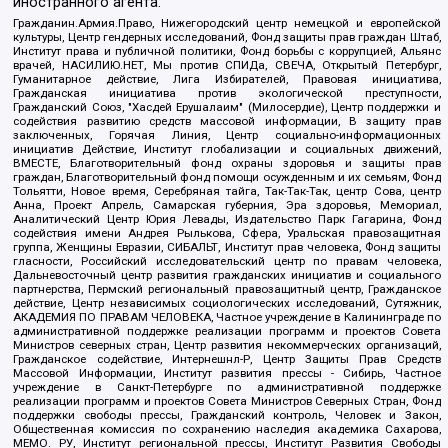
иностранного агента:
Гражданин.Армия.Право, Нижегородский центр немецкой и европейской
культуры, Центр гендерных исследований, Фонд защиты прав граждан Штаб,
Институт права и публичной политики, Фонд борьбы с коррупцией, Альянс
врачей, НАСИЛИЮ.НЕТ, Мы против СПИДа, СВЕЧА, Открытый Петербург,
Гуманитарное действие, Лига Избирателей, Правовая инициатива,
Гражданская инициатива против экологической преступности,
Гражданский Союз, "Хасдей Ерушалаим" (Милосердие), Центр поддержки и
содействия развитию средств массовой информации, В защиту прав
заключенных, Горячая Линия, Центр социально-информационных
инициатив Действие, Институт глобализации и социальных движений,
ВМЕСТЕ, Благотворительный фонд охраны здоровья и защиты прав
граждан, Благотворительный фонд помощи осужденным и их семьям, Фонд
Тольятти, Новое время, Серебряная тайга, Так-Так-Так, центр Сова, центр
Анна, Проект Апрель, Самарская губерния, Эра здоровья, Мемориал,
Аналитический Центр Юрия Левады, Издательство Парк Гагарина, Фонд
содействия имени Андрея Рылькова, Сфера, Уральская правозащитная
группа, Женщины Евразии, СИБАЛЬТ, Институт прав человека, Фонд защиты
гласности, Российский исследовательский центр по правам человека,
Дальневосточный центр развития гражданских инициатив и социального
партнерства, Пермский региональный правозащитный центр, Гражданское
действие, Центр независимых социологических исследований, Сутяжник,
АКАДЕМИЯ ПО ПРАВАМ ЧЕЛОВЕКА, Частное учреждение в Калининграде по
административной поддержке реализации программ и проектов Совета
Министров северных стран, Центр развития некоммерческих организаций,
Гражданское содействие, Интернешнл-Р, Центр Защиты Прав Средств
Массовой Информации, Институт развития прессы - Сибирь, Частное
учреждение в Санкт-Петербурге по административной поддержке
реализации программ и проектов Совета Министров Северных Стран, Фонд
поддержки свободы прессы, Гражданский контроль, Человек и Закон,
Общественная комиссия по сохранению наследия академика Сахарова,
МЕМО. РУ, Институт региональной прессы, Институт Развития Свободы