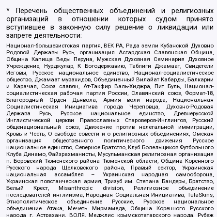
* Перечень общественных объединений и религиозных
организаций в отношении которых судом принято
вступившее в законную силу решение о ликвидации или
запрете деятельности:
Национал-большевистская партия, ВЕК РА, Рада земли Кубанской Духовно
Родовой Державы Русь, организация Асгардская Славянская Община,
Община Капища Веды Перуна, Мужская Духовная Семинария Духовное
Учреждение, Нурджулар, К Богодержавию, Таблиги Джамаат, Свидетели
Иеговы, Русское национальное единство, Национал-социалистическое
общество, Джамаат мувахидов, Объединенный Вилайат Кабарды, Балкарии
и Карачая, Союз славян, Ат-Такфир Валь-Хиджра, Пит Буль, Национал-
социалистическая рабочая партия России, Славянский союз, Формат-18,
Благородный Орден Дьявола, Армия воли народа, Национальная
Социалистическая Инициатива города Череповца, Духовно-Родовая
Держава Русь, Русское национальное единство, Древнерусской
Инглистической церкви Православных Староверов-Инглингов, Русский
общенациональный союз, Движение против нелегальной иммиграции,
Кровь и Честь, О свободе совести и о религиозных объединениях, Омская
организация общественного политического движения Русское
национальное единство, Северное Братство, Клуб Болельщиков Футбольного
Клуба Динамо, Файзрахманисты, Мусульманская религиозная организация
п. Боровский Тюменского района Тюменской области, Община Коренного
Русского народа Щелковского района, Правый сектор, Украинская
национальная ассамблея – Украинская народная самооборона,
Украинская повстанческая армия, Тризуб им. Степана Бандеры, Братство,
Белый Крест, Misanthropic division, Религиозное объединение
последователей инглиизма, Народная Социальная Инициатива, TulaSkins,
Этнополитическое объединение Русские, Русское национальное
объединение Атака, Мечеть Мирмамеда, Община Коренного Русского
народа г. Астрахани, ВОЛЯ, Меджлис крымскотатарского народа, Рубеж