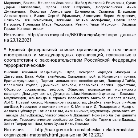
Маркович, Бахмин Вячеслав Иванович, Шабад Анатолий Ефимович, Сухих
Дарья Николаевна, Орлов Олег Петрович, Добровольская Анна
Дмитриевна, Королева Александра Евгеньевна, Смирнов Владимир
Александрович, Вицин Сергей Ефимович, Золотухин Борис Андреевич,
Левинсон Лев Семенович, Локшина Татьяна Иосифовна, Орлов Олег
Петрович, Полякова Мара Федоровна, Резник Генри Маркович, Захаров
Герман Константинович
Источник:
http://unro.minjust.ru/NKOForeignAgent.aspx
данные
на
23.12.2021
* Единый федеральный список организаций, в том числе
иностранных и международных организаций, признанных в
соответствии с законодательством Российской Федерации
террористическими:
Высший военный Маджлисуль Шура, Конгресс народов Ичкерии и
Дагестана, База, Асбат аль-Ансар, Священная война, Исламская группа,
Братья-мусульмане, Партия исламского освобождения, Лашкар-И-Тайба,
Исламская группа, Движение Талибан, Исламская партия Туркестана,
Общество социальных реформ, Общество возрождения исламского
наследия, Дом двух святых, Джунд аш-Шам, Исламский джихад – Джамаат
моджахедов, Аль-Каида в странах исламского Магриба, Имарат Кавказ,
АБТО, Правый сектор, Исламское государство, Джабха аль-Нусра ли-Ахль
аш-Шам, Народное ополчение имени К. Минина и Д. Пожарского, Аджр от
Аллаха Субхану уа Тагьаля SHAM, АУМ Синрике, Муджахеды джамаата Ат-
Тавхида Валь-Джихад, Чистопольский Джамаат, Рохнамо ба суи давлати
исломи, Террористическое сообщество Сеть, Катиба Таухид валь-Джихад,
Хайят Тахрир аш-Шам, Ахлю Сунна Валь Джамаа
Источник:
http://nac.gov.ru/terroristicheskie-i-ekstremistskie-
organizacii-i-materialy.html
данные на
06.12.2021