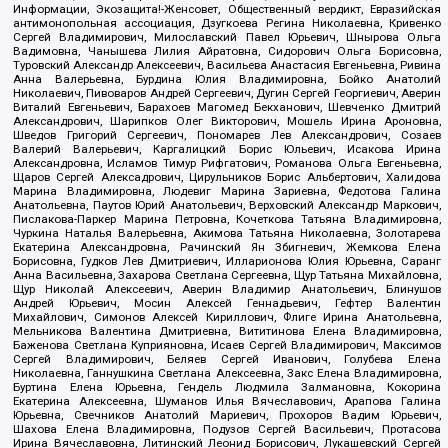
Информации, Экозащита!-Женсовет, Общественный вердикт, Евразийская
антимонопольная ассоциация, Дзугкоева Регина Николаевна, Кривенко
Сергей Владимирович, Милославский Павел Юрьевич, Шнырова Ольга
Вадимовна, Чанышева Лилия Айратовна, Сидорович Ольга Борисовна,
Туровский Александр Алексеевич, Васильева Анастасия Евгеньевна, Ривина
Анна Валерьевна, Бурдина Юлия Владимировна, Бойко Анатолий
Николаевич, Пивоваров Андрей Сергеевич, Дугин Сергей Георгиевич, Аверин
Виталий Евгеньевич, Барахоев Магомед Бекханович, Шевченко Дмитрий
Александрович, Шарипков Олег Викторович, Мошель Ирина Ароновна,
Шведов Григорий Сергеевич, Пономарев Лев Александрович, Созаев
Валерий Валерьевич, Каргалицкий Борис Юльевич, Исакова Ирина
Александровна, Исламов Тимур Рифгатович, Романова Ольга Евгеньевна,
Щаров Сергей Алексадрович, Цирульников Борис Альбертович, Халидова
Марина Владимировна, Людевиг Марина Зариевна, Федотова Галина
Анатольевна, Паутов Юрий Анатольевич, Верховский Александр Маркович,
Пислакова-Паркер Марина Петровна, Кочеткова Татьяна Владимировна,
Чуркина Наталья Валерьевна, Акимова Татьяна Николаевна, Золотарева
Екатерина Александровна, Рачинский Ян Збигневич, Жемкова Елена
Борисовна, Гудков Лев Дмитриевич, Илларионова Юлия Юрьевна, Саранг
Анна Васильевна, Захарова Светлана Сергеевна, Щур Татьяна Михайловна,
Щур Николай Алексеевич, Аверин Владимир Анатольевич, Блинушов
Андрей Юрьевич, Мосин Алексей Геннадьевич, Гефтер Валентин
Михайлович, Симонов Алексей Кириллович, Флиге Ирина Анатольевна,
Мельникова Валентина Дмитриевна, Вититинова Елена Владимировна,
Баженова Светлана Куприяновна, Исаев Сергей Владимирович, Максимов
Сергей Владимирович, Беляев Сергей Иванович, Голубева Елена
Николаевна, Ганнушкина Светлана Алексеевна, Закс Елена Владимировна,
Буртина Елена Юрьевна, Гендель Людмила Залмановна, Кокорина
Екатерина Алексеевна, Шуманов Илья Вячеславович, Арапова Галина
Юрьевна, Свечников Анатолий Мариевич, Прохоров Вадим Юрьевич,
Шахова Елена Владимировна, Подузов Сергей Васильевич, Протасова
Ирина Вячеславовна, Литинский Леонид Борисович, Лукашевский Сергей