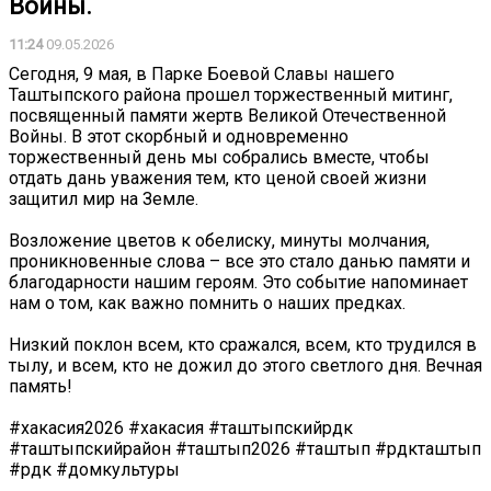
Войны.
11:24
09.05.2026
Сегодня, 9 мая, в Парке Боевой Славы нашего
Таштыпского района прошел торжественный митинг,
посвященный памяти жертв Великой Отечественной
Войны. В этот скорбный и одновременно
торжественный день мы собрались вместе, чтобы
отдать дань уважения тем, кто ценой своей жизни
защитил мир на Земле.
Возложение цветов к обелиску, минуты молчания,
проникновенные слова – все это стало данью памяти и
благодарности нашим героям. Это событие напоминает
нам о том, как важно помнить о наших предках.
Низкий поклон всем, кто сражался, всем, кто трудился в
тылу, и всем, кто не дожил до этого светлого дня. Вечная
память!
#хакасия2026 #хакасия #таштыпскийрдк
#таштыпскийрайон #таштып2026 #таштып #рдкташтып
#рдк #домкультуры