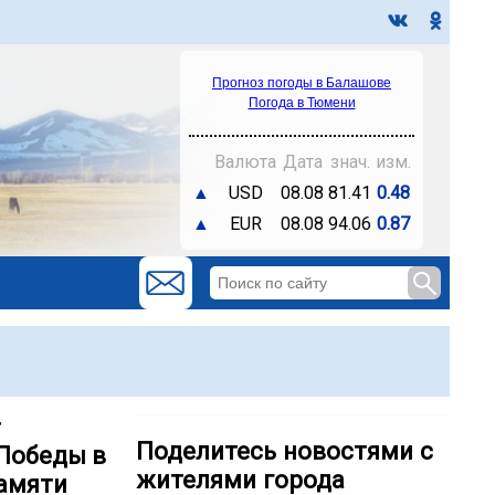
Прогноз погоды в Балашове
Погода в Тюмени
Валюта
Дата
знач.
изм.
▲
USD
08.08
81.41
0.48
▲
EUR
08.08
94.06
0.87
т
Поделитесь новостями с
 Победы в
жителями города
памяти