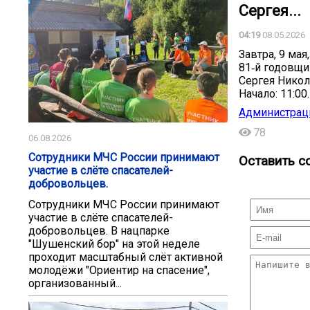
Сергея...
04:19
08.05.2026
Завтра, 9 ма
81‑й годовщи
Сергея Никол
Начало: 11:00.
Администрац
78
06.08.2026
Сотрудники МЧС России принимают
Оставить с
участие в слёте спасателей-
добровольцев.
Сотрудники МЧС России принимают
участие в слёте спасателей-
добровольцев. В нацпарке
"Шушенский бор" на этой неделе
проходит масштабный слёт активной
молодёжи "Ориентир на спасение",
организованный...