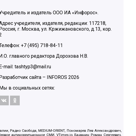
Учредитель и издатель ООО ИА «Инфорос».
Адрес учредителя, издателя, редакции: 117218,
Россия, г. Москва, ул. Кржижановского, д.13, кор.
2
Телефон: +7 (495) 718-84-11
И.О. главного редактора Дорохова Н.В.
E-mail: tashtyp3@mail.ru
Разработчик сайта –
INFOROS
2026
Мы в социальных сетях:
.Реалии, Радио Свобода, MEDIUM-ORIENT, Пономарев Лев Александрович,
ервое антикоррупционное СМИ, VTimes.io, Баданин Роман Сергеевич,