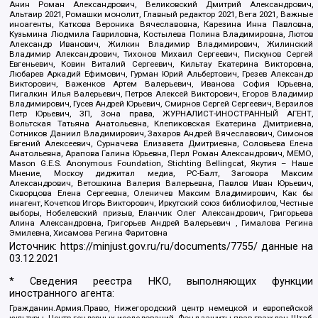
Анин Роман Александрович, Великовский Дмитрий Александрович,
Альтаир 2021, Ромашки монолит, Главный редактор 2021, Вега 2021, Важные
иноагенты, Каткова Вероника Вячеславовна, Карезина Инна Павловна,
Кузьмина Людмила Гавриловна, Костылева Полина Владимировна, Лютов
Александр Иванович, Жилкин Владимир Владимирович, Жилинский
Владимир Александрович, Тихонов Михаил Сергеевич, Пискунов Сергей
Евгеньевич, Ковин Виталий Сергеевич, Кильтау Екатерина Викторовна,
Любарев Аркадий Ефимович, Гурман Юрий Альбертович, Грезев Александр
Викторович, Важенков Артем Валерьевич, Иванова София Юрьевна,
Пигалкин Илья Валерьевич, Петров Алексей Викторович, Егоров Владимир
Владимирович, Гусев Андрей Юрьевич, Смирнов Сергей Сергеевич, Верзилов
Петр Юрьевич, ЗП, Зона права, ЖУРНАЛИСТ-ИНОСТРАННЫЙ АГЕНТ,
Вольтская Татьяна Анатольевна, Клепиковская Екатерина Дмитриевна,
Сотников Даниил Владимирович, Захаров Андрей Вячеславович, Симонов
Евгений Алексеевич, Сурначева Елизавета Дмитриевна, Соловьева Елена
Анатольевна, Арапова Галина Юрьевна, Перл Роман Александрович, МЕМО,
Mason G.E.S. Anonymous Foundation, Stichting Bellingcat, Якутия – Наше
Мнение, Москоу диджитал медиа, РС-Балт, Заговора Максим
Александрович, Ветошкина Валерия Валерьевна, Павлов Иван Юрьевич,
Скворцова Елена Сергеевна, Оленичев Максим Владимирович, Как бы
инагент, Кочетков Игорь Викторович, Иркутский союз библиофилов, Честные
выборы, Нобелевский призыв, Еланчик Олег Александрович, Григорьева
Алина Александровна, Григорьев Андрей Валерьевич , Гималова Регина
Эмилевна, Хисамова Регина Фаритовна
Источник:
https://minjust.gov.ru/ru/documents/7755/
данные на
03.12.2021
* Сведения реестра НКО, выполняющих функции
иностранного агента:
Гражданин.Армия.Право, Нижегородский центр немецкой и европейской