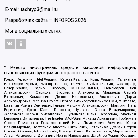
E-mail: tashtyp3@mail.ru
Разработчик сайта –
INFOROS
2026
Мы в социальных сетях:
* Реестр иностранных средств массовой информации,
выполняющих функции иностранного агента:
Голос Америки, Idel.Реалии, Кавказ.Реалии, Крым.Реалии, Телеканал
Настоящее Время, Azatliq Radiosi, PCE/PC, Сибирь.Реалии, Фактограф,
Север.Реалии, Радио Свобода, MEDIUM-ORIENT, Пономарев Лев
Александрович, Савицкая Людмила Алексеевна, Маркелов Сергей
Евгеньевич, Камалягин Денис Николаевич, Апахончич Дарья
Александровна, Medusa Project, Первое антикоррупционное СМИ, VTimes.io,
Баданин Роман Сергеевич, Гликин Максим Александрович, Маняхин Петр
Борисович, Ярош Юлия Петровна, Чуракова Ольга Владимировна,
Железнова Мария Михайловна, Лукьянова Юлия Сергеевна, Маетная
Елизавета Витальевна, The Insider SIA, Рубин Михаил Аркадьевич, Гройсман
Софья Романовна, Рождественский Илья Дмитриевич, Апухтина Юлия
Владимировна, Постернак Алексей Евгеньевич, Телеканал Дождь, Петров
Степан Юрьевич, Istories fonds, Шмагун Олеся Валентиновна, Мароховская
Алеся Алексеевна, Долинина Ирина Николаевна, Шлейнов Роман Юрьевич,