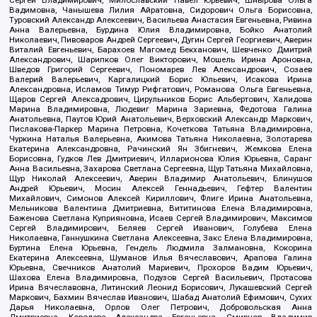
Сергей Владимирович, Милославский Павел Юрьевич, Шнырова Ольга
Вадимовна, Чанышева Лилия Айратовна, Сидорович Ольга Борисовна,
Туровский Александр Алексеевич, Васильева Анастасия Евгеньевна, Ривина
Анна Валерьевна, Бурдина Юлия Владимировна, Бойко Анатолий
Николаевич, Пивоваров Андрей Сергеевич, Дугин Сергей Георгиевич, Аверин
Виталий Евгеньевич, Барахоев Магомед Бекханович, Шевченко Дмитрий
Александрович, Шарипков Олег Викторович, Мошель Ирина Ароновна,
Шведов Григорий Сергеевич, Пономарев Лев Александрович, Созаев
Валерий Валерьевич, Каргалицкий Борис Юльевич, Исакова Ирина
Александровна, Исламов Тимур Рифгатович, Романова Ольга Евгеньевна,
Щаров Сергей Алексадрович, Цирульников Борис Альбертович, Халидова
Марина Владимировна, Людевиг Марина Зариевна, Федотова Галина
Анатольевна, Паутов Юрий Анатольевич, Верховский Александр Маркович,
Пислакова-Паркер Марина Петровна, Кочеткова Татьяна Владимировна,
Чуркина Наталья Валерьевна, Акимова Татьяна Николаевна, Золотарева
Екатерина Александровна, Рачинский Ян Збигневич, Жемкова Елена
Борисовна, Гудков Лев Дмитриевич, Илларионова Юлия Юрьевна, Саранг
Анна Васильевна, Захарова Светлана Сергеевна, Щур Татьяна Михайловна,
Щур Николай Алексеевич, Аверин Владимир Анатольевич, Блинушов
Андрей Юрьевич, Мосин Алексей Геннадьевич, Гефтер Валентин
Михайлович, Симонов Алексей Кириллович, Флиге Ирина Анатольевна,
Мельникова Валентина Дмитриевна, Вититинова Елена Владимировна,
Баженова Светлана Куприяновна, Исаев Сергей Владимирович, Максимов
Сергей Владимирович, Беляев Сергей Иванович, Голубева Елена
Николаевна, Ганнушкина Светлана Алексеевна, Закс Елена Владимировна,
Буртина Елена Юрьевна, Гендель Людмила Залмановна, Кокорина
Екатерина Алексеевна, Шуманов Илья Вячеславович, Арапова Галина
Юрьевна, Свечников Анатолий Мариевич, Прохоров Вадим Юрьевич,
Шахова Елена Владимировна, Подузов Сергей Васильевич, Протасова
Ирина Вячеславовна, Литинский Леонид Борисович, Лукашевский Сергей
Маркович, Бахмин Вячеслав Иванович, Шабад Анатолий Ефимович, Сухих
Дарья Николаевна, Орлов Олег Петрович, Добровольская Анна