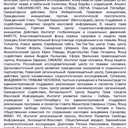
культуры, Центр гендерных исследований, Фонд защиты прав граждан Штаб,
Институт права и публичной политики, Фонд борьбы с коррупцией, Альянс
врачей, НАСИЛИЮ.НЕТ, Мы против СПИДа, СВЕЧА, Открытый Петербург,
Гуманитарное действие, Лига Избирателей, Правовая инициатива,
Гражданская инициатива против экологической преступности,
Гражданский Союз, "Хасдей Ерушалаим" (Милосердие), Центр поддержки и
содействия развитию средств массовой информации, В защиту прав
заключенных, Горячая Линия, Центр социально-информационных
инициатив Действие, Институт глобализации и социальных движений,
ВМЕСТЕ, Благотворительный фонд охраны здоровья и защиты прав
граждан, Благотворительный фонд помощи осужденным и их семьям, Фонд
Тольятти, Новое время, Серебряная тайга, Так-Так-Так, центр Сова, центр
Анна, Проект Апрель, Самарская губерния, Эра здоровья, Мемориал,
Аналитический Центр Юрия Левады, Издательство Парк Гагарина, Фонд
содействия имени Андрея Рылькова, Сфера, Уральская правозащитная
группа, Женщины Евразии, СИБАЛЬТ, Институт прав человека, Фонд защиты
гласности, Российский исследовательский центр по правам человека,
Дальневосточный центр развития гражданских инициатив и социального
партнерства, Пермский региональный правозащитный центр, Гражданское
действие, Центр независимых социологических исследований, Сутяжник,
АКАДЕМИЯ ПО ПРАВАМ ЧЕЛОВЕКА, Частное учреждение в Калининграде по
административной поддержке реализации программ и проектов Совета
Министров северных стран, Центр развития некоммерческих организаций,
Гражданское содействие, Интернешнл-Р, Центр Защиты Прав Средств
Массовой Информации, Институт развития прессы - Сибирь, Частное
учреждение в Санкт-Петербурге по административной поддержке
реализации программ и проектов Совета Министров Северных Стран, Фонд
поддержки свободы прессы, Гражданский контроль, Человек и Закон,
Общественная комиссия по сохранению наследия академика Сахарова,
МЕМО. РУ, Институт региональной прессы, Институт Развития Свободы
Информации, Экозащита!-Женсовет, Общественный вердикт, Евразийская
антимонопольная ассоциация, Дзугкоева Регина Николаевна, Кривенко