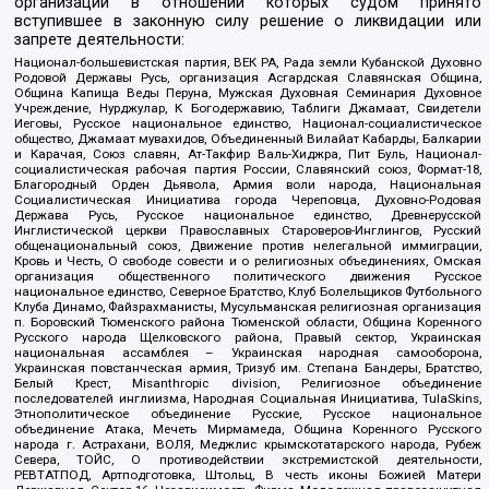
организаций в отношении которых судом принято
вступившее в законную силу решение о ликвидации или
запрете деятельности:
Национал-большевистская партия, ВЕК РА, Рада земли Кубанской Духовно
Родовой Державы Русь, организация Асгардская Славянская Община,
Община Капища Веды Перуна, Мужская Духовная Семинария Духовное
Учреждение, Нурджулар, К Богодержавию, Таблиги Джамаат, Свидетели
Иеговы, Русское национальное единство, Национал-социалистическое
общество, Джамаат мувахидов, Объединенный Вилайат Кабарды, Балкарии
и Карачая, Союз славян, Ат-Такфир Валь-Хиджра, Пит Буль, Национал-
социалистическая рабочая партия России, Славянский союз, Формат-18,
Благородный Орден Дьявола, Армия воли народа, Национальная
Социалистическая Инициатива города Череповца, Духовно-Родовая
Держава Русь, Русское национальное единство, Древнерусской
Инглистической церкви Православных Староверов-Инглингов, Русский
общенациональный союз, Движение против нелегальной иммиграции,
Кровь и Честь, О свободе совести и о религиозных объединениях, Омская
организация общественного политического движения Русское
национальное единство, Северное Братство, Клуб Болельщиков Футбольного
Клуба Динамо, Файзрахманисты, Мусульманская религиозная организация
п. Боровский Тюменского района Тюменской области, Община Коренного
Русского народа Щелковского района, Правый сектор, Украинская
национальная ассамблея – Украинская народная самооборона,
Украинская повстанческая армия, Тризуб им. Степана Бандеры, Братство,
Белый Крест, Misanthropic division, Религиозное объединение
последователей инглиизма, Народная Социальная Инициатива, TulaSkins,
Этнополитическое объединение Русские, Русское национальное
объединение Атака, Мечеть Мирмамеда, Община Коренного Русского
народа г. Астрахани, ВОЛЯ, Меджлис крымскотатарского народа, Рубеж
Севера, ТОЙС, О противодействии экстремистской деятельности,
РЕВТАТПОД, Артподготовка, Штольц, В честь иконы Божией Матери