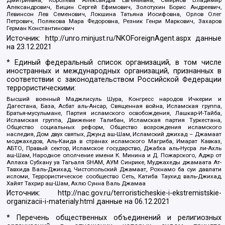
Дмитриевна, Королева Александра Евгеньевна, Смирнов Владимир
Александрович, Вицин Сергей Ефимович, Золотухин Борис Андреевич,
Левинсон Лев Семенович, Локшина Татьяна Иосифовна, Орлов Олег
Петрович, Полякова Мара Федоровна, Резник Генри Маркович, Захаров
Герман Константинович
Источник:
http://unro.minjust.ru/NKOForeignAgent.aspx
данные
на
23.12.2021
* Единый федеральный список организаций, в том числе
иностранных и международных организаций, признанных в
соответствии с законодательством Российской Федерации
террористическими:
Высший военный Маджлисуль Шура, Конгресс народов Ичкерии и
Дагестана, База, Асбат аль-Ансар, Священная война, Исламская группа,
Братья-мусульмане, Партия исламского освобождения, Лашкар-И-Тайба,
Исламская группа, Движение Талибан, Исламская партия Туркестана,
Общество социальных реформ, Общество возрождения исламского
наследия, Дом двух святых, Джунд аш-Шам, Исламский джихад – Джамаат
моджахедов, Аль-Каида в странах исламского Магриба, Имарат Кавказ,
АБТО, Правый сектор, Исламское государство, Джабха аль-Нусра ли-Ахль
аш-Шам, Народное ополчение имени К. Минина и Д. Пожарского, Аджр от
Аллаха Субхану уа Тагьаля SHAM, АУМ Синрике, Муджахеды джамаата Ат-
Тавхида Валь-Джихад, Чистопольский Джамаат, Рохнамо ба суи давлати
исломи, Террористическое сообщество Сеть, Катиба Таухид валь-Джихад,
Хайят Тахрир аш-Шам, Ахлю Сунна Валь Джамаа
Источник:
http://nac.gov.ru/terroristicheskie-i-ekstremistskie-
organizacii-i-materialy.html
данные на
06.12.2021
* Перечень общественных объединений и религиозных