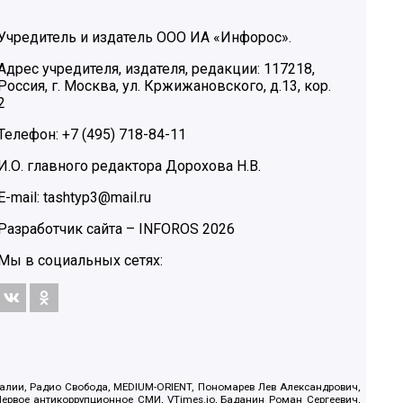
Учредитель и издатель ООО ИА «Инфорос».
Адрес учредителя, издателя, редакции: 117218,
Россия, г. Москва, ул. Кржижановского, д.13, кор.
2
Телефон: +7 (495) 718-84-11
И.О. главного редактора Дорохова Н.В.
E-mail: tashtyp3@mail.ru
Разработчик сайта –
INFOROS
2026
Мы в социальных сетях:
.Реалии, Радио Свобода, MEDIUM-ORIENT, Пономарев Лев Александрович,
ервое антикоррупционное СМИ, VTimes.io, Баданин Роман Сергеевич,