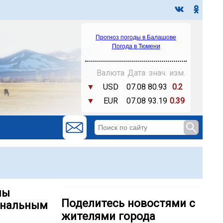
Прогноз погоды в Балашове
Погода в Тюмени
Валюта
Дата
знач.
изм.
▼
USD
07.08
80.93
0.2
▼
EUR
07.08
93.19
0.39
ны
Поделитесь новостями с
ональным
жителями города