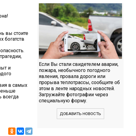
она!
нь вы стоите
х богатств
опасность.
трагедии,
Если Вы стали свидетелем аварии,
пыт и
пожара, необычного погодного
одого
явления, провала дороги или
прорыва теплотрассы, сообщите об
вия в самых
этом в ленте народных новостей.
 меньше
Загружайте фотографии через
ь всегда
специальную форму.
ДОБАВИТЬ НОВОСТЬ