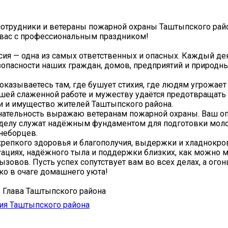
отрудники и ветераны пожарной охраны Таштыпского рай
вас с профессиональным праздником!
ия — одна из самых ответственных и опасных. Каждый де
зопасности наших граждан, домов, предприятий и природны
казываетесь там, где бушует стихия, где людям угрожает 
шей слаженной работе и мужеству удаётся предотвращать 
и и имущество жителей Таштыпского района.
нательность выражаю ветеранам пожарной охраны. Ваш о
 делу служат надёжным фундаментом для подготовки мол
неборцев.
репкого здоровья и благополучия, выдержки и хладнокро
ациях, надёжного тыла и поддержки близких, как можно
зовов. Пусть успех сопутствует вам во всех делах, а огон
ько в очаге домашнего уюта!
, Глава Таштыпского района
ия Таштыпского района