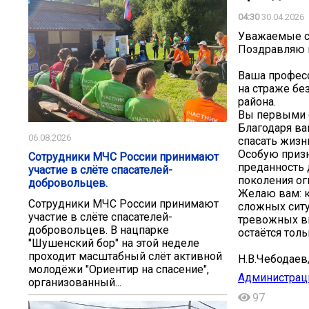
04:30
30.04.2026
Уважаемые с
Поздравляю 
Ваша професс
на страже бе
района.
Вы первыми о
Благодаря ва
06.08.2026
спасать жизн
Особую приз
Сотрудники МЧС России принимают
преданность
участие в слёте спасателей-
поколения ог
добровольцев.
Желаю вам: к
Сотрудники МЧС России принимают
сложных ситу
участие в слёте спасателей-
тревожных вы
добровольцев. В нацпарке
остаётся тол
"Шушенский бор" на этой неделе
проходит масштабный слёт активной
Н.В.Чебодаев
молодёжи "Ориентир на спасение",
Администрац
организованный...
97