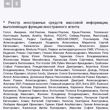
* Реестр иностранных средств массовой информации,
выполняющих функции иностранного агента:
Голос Америки, Idel.Реалии, Кавказ.Реалии, Крым.Реалии, Телеканал
Настоящее Время, Azatliq Radiosi, PCE/PC, Сибирь.Реалии, Фактограф,
Север.Реалии, Радио Свобода, MEDIUM-ORIENT, Пономарев Лев
Александрович, Савицкая Людмила Алексеевна, Маркелов Сергей
Евгеньевич, Камалягин Денис Николаевич, Апахончич Дарья
Александровна, Medusa Project, Первое антикоррупционное СМИ, VTimes.io,
Баданин Роман Сергеевич, Гликин Максим Александрович, Маняхин Петр
Борисович, Ярош Юлия Петровна, Чуракова Ольга Владимировна,
Железнова Мария Михайловна, Лукьянова Юлия Сергеевна, Маетная
Елизавета Витальевна, The Insider SIA, Рубин Михаил Аркадьевич, Гройсман
Софья Романовна, Рождественский Илья Дмитриевич, Апухтина Юлия
Владимировна, Постернак Алексей Евгеньевич, Телеканал Дождь, Петров
Степан Юрьевич, Istories fonds, Шмагун Олеся Валентиновна, Мароховская
Алеся Алексеевна, Долинина Ирина Николаевна, Шлейнов Роман Юрьевич,
Анин Роман Александрович, Великовский Дмитрий Александрович,
Альтаир 2021, Ромашки монолит, Главный редактор 2021, Вега 2021, Важные
иноагенты, Каткова Вероника Вячеславовна, Карезина Инна Павловна,
Кузьмина Людмила Гавриловна, Костылева Полина Владимировна, Лютов
Александр Иванович, Жилкин Владимир Владимирович, Жилинский
Владимир Александрович, Тихонов Михаил Сергеевич, Пискунов Сергей
Евгеньевич, Ковин Виталий Сергеевич, Кильтау Екатерина Викторовна,
Любарев Аркадий Ефимович, Гурман Юрий Альбертович, Грезев Александр
Викторович, Важенков Артем Валерьевич, Иванова София Юрьевна,