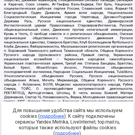
общество, Джамаат мувахидов, Объединенный Вилайат Кабарды, Балкарии
и Карачая, Союз славян, Ат-Такфир Валь-Хиджра, Пит Буль, Национал-
социалистическая рабочая партия России, Славянский союз, Формат-18,
Благородный Орден Дьявола, Армия воли народа, Национальная
Социалистическая Инициатива города Череповца, Духовно-Родовая
Держава Русь, Русское национальное единство, Древнерусской
Инглистической церкви Православных Староверов-Инглингов, Русский
общенациональный союз, Движение против нелегальной иммиграции,
Кровь и Честь, О свободе совести и о религиозных объединениях, Омская
организация общественного политического движения Русское
национальное единство, Северное Братство, Клуб Болельщиков Футбольного
Клуба Динамо, Файзрахманисты, Мусульманская религиозная организация
п. Боровский Тюменского района Тюменской области, Община Коренного
Русского народа Щелковского района, Правый сектор, Украинская
национальная ассамблея – Украинская народная самооборона,
Украинская повстанческая армия, Тризуб им. Степана Бандеры, Братство,
Белый Крест, Misanthropic division, Религиозное объединение
последователей инглиизма, Народная Социальная Инициатива, TulaSkins,
Этнополитическое объединение Русские, Русское национальное
объединение Атака, Мечеть Мирмамеда, Община Коренного Русского
народа г. Астрахани, ВОЛЯ, Меджлис крымскотатарского народа, Рубеж
Севера, ТОЙС, О противодействии экстремистской деятельности,
РЕВТАТПОД, Артподготовка, Штольц, В честь иконы Божией Матери
Державная, Сектор 16, Независимость, Фирма, Молодежная правозащитная
группа МПГ, Курсом Правды и Единения, Каракольская инициативная
группа, Автоград Крю, Союз Славянских Сил Руси, Алля-Аят,
Для повышения удобства сайта мы используем
Благотворительный пансионат Ак Умут, Русская республика Русь,
Арестантское уголовное единство, Башкорт, Нация и свобода, W.H.С., Фалунь
cookies (
подробнее
). К сайту подключены
Дафа, Иртыш Ultras, Русский Патриотический клуб-Новокузнецк/РПК,
сервисы Yandex.Metrika, LiveInternet, top.mail.ru,
Сибирский державный союз, Фонд борьбы с коррупцией, Фонд защиты прав
граждан, Штабы Навального, Совет граждан СССР Прикубанского округа г.
которые также используют файлы cookies
Краснодара
(
подробнее
).