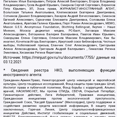
Пигалкин Илья Валерьевич, Петров Алексей Викторович, Егоров Владимир
Владимирович, Гусев Андрей Юрьевич, Смирнов Сергей Сергеевич, Верзилов
Петр Юрьевич, ЗП, Зона права, ЖУРНАЛИСТ-ИНОСТРАННЫЙ АГЕНТ,
Вольтская Татьяна Анатольевна, Клепиковская Екатерина Дмитриевна,
Сотников Даниил Владимирович, Захаров Андрей Вячеславович, Симонов
Евгений Алексеевич, Сурначева Елизавета Дмитриевна, Соловьева Елена
Анатольевна, Арапова Галина Юрьевна, Перл Роман Александрович, МЕМО,
Mason G.E.S. Anonymous Foundation, Stichting Bellingcat, Якутия – Наше
Мнение, Москоу диджитал медиа, РС-Балт, Заговора Максим
Александрович, Ветошкина Валерия Валерьевна, Павлов Иван Юрьевич,
Скворцова Елена Сергеевна, Оленичев Максим Владимирович, Как бы
инагент, Кочетков Игорь Викторович, Иркутский союз библиофилов, Честные
выборы, Нобелевский призыв, Еланчик Олег Александрович, Григорьева
Алина Александровна, Григорьев Андрей Валерьевич , Гималова Регина
Эмилевна, Хисамова Регина Фаритовна
Источник:
https://minjust.gov.ru/ru/documents/7755/
данные на
03.12.2021
* Сведения реестра НКО, выполняющих функции
иностранного агента:
Гражданин.Армия.Право, Нижегородский центр немецкой и европейской
культуры, Центр гендерных исследований, Фонд защиты прав граждан Штаб,
Институт права и публичной политики, Фонд борьбы с коррупцией, Альянс
врачей, НАСИЛИЮ.НЕТ, Мы против СПИДа, СВЕЧА, Открытый Петербург,
Гуманитарное действие, Лига Избирателей, Правовая инициатива,
Гражданская инициатива против экологической преступности,
Гражданский Союз, "Хасдей Ерушалаим" (Милосердие), Центр поддержки и
содействия развитию средств массовой информации, В защиту прав
заключенных, Горячая Линия, Центр социально-информационных
инициатив Действие, Институт глобализации и социальных движений,
ВМЕСТЕ, Благотворительный фонд охраны здоровья и защиты прав