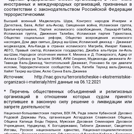
иностранных и международных организаций, признанных в
соответствии с законодательством Российской Федерации
террористическими:
Высший военный Маджлисуль Шура, Конгресс народов Ичкерии и
Дагестана, База, Асбат аль-Ансар, Священная война, Исламская группа,
Братья-мусульмане, Партия исламского освобождения, Лашкар-И-Тайба,
Исламская группа, Движение Талибан, Исламская партия Туркестана,
Общество социальных реформ, Общество возрождения исламского
наследия, Дом двух святых, Джунд аш-Шам, Исламский джихад – Джамаат
моджахедов, Аль-Каида в странах исламского Магриба, Имарат Кавказ,
АБТО, Правый сектор, Исламское государство, Джабха аль-Нусра ли-Ахль
аш-Шам, Народное ополчение имени К. Минина и Д. Пожарского, Аджр от
Аллаха Субхану уа Тагьаля SHAM, АУМ Синрике, Муджахеды джамаата Ат-
Тавхида Валь-Джихад, Чистопольский Джамаат, Рохнамо ба суи давлати
исломи, Террористическое сообщество Сеть, Катиба Таухид валь-Джихад,
Хайят Тахрир аш-Шам, Ахлю Сунна Валь Джамаа
Источник:
http://nac.gov.ru/terroristicheskie-i-ekstremistskie-
organizacii-i-materialy.html
данные на
06.12.2021
* Перечень общественных объединений и религиозных
организаций в отношении которых судом принято
вступившее в законную силу решение о ликвидации или
запрете деятельности:
Национал-большевистская партия, ВЕК РА, Рада земли Кубанской Духовно
Родовой Державы Русь, организация Асгардская Славянская Община,
Община Капища Веды Перуна, Мужская Духовная Семинария Духовное
Учреждение, Нурджулар, К Богодержавию, Таблиги Джамаат, Свидетели
Иеговы, Русское национальное единство, Национал-социалистическое