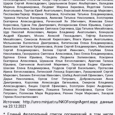
Щаров Сергей Алексадрович, Цирульников Борис Альбертович, Халидова
Марина Владимировна, Людевиг Марина Зариевна, Федотова Галина
Анатольевна, Паутов Юрий Анатольевич, Верховский Александр Маркович,
Пислакова-Паркер Марина Петровна, Кочеткова Татьяна Владимировна,
Чуркина Наталья Валерьевна, Акимова Татьяна Николаевна, Золотарева
Екатерина Александровна, Рачинский Ян Збигневич, Жемкова Елена
Борисовна, Гудков Лев Дмитриевич, Илларионова Юлия Юрьевна, Саранг
Анна Васильевна, Захарова Светлана Сергеевна, Щур Татьяна Михайловна,
Щур Николай Алексеевич, Аверин Владимир Анатольевич, Блинушов
Андрей Юрьевич, Мосин Алексей Геннадьевич, Гефтер Валентин
Михайлович, Симонов Алексей Кириллович, Флиге Ирина Анатольевна,
Мельникова Валентина Дмитриевна, Вититинова Елена Владимировна,
Баженова Светлана Куприяновна, Исаев Сергей Владимирович, Максимов
Сергей Владимирович, Беляев Сергей Иванович, Голубева Елена
Николаевна, Ганнушкина Светлана Алексеевна, Закс Елена Владимировна,
Буртина Елена Юрьевна, Гендель Людмила Залмановна, Кокорина
Екатерина Алексеевна, Шуманов Илья Вячеславович, Арапова Галина
Юрьевна, Свечников Анатолий Мариевич, Прохоров Вадим Юрьевич,
Шахова Елена Владимировна, Подузов Сергей Васильевич, Протасова
Ирина Вячеславовна, Литинский Леонид Борисович, Лукашевский Сергей
Маркович, Бахмин Вячеслав Иванович, Шабад Анатолий Ефимович, Сухих
Дарья Николаевна, Орлов Олег Петрович, Добровольская Анна
Дмитриевна, Королева Александра Евгеньевна, Смирнов Владимир
Александрович, Вицин Сергей Ефимович, Золотухин Борис Андреевич,
Левинсон Лев Семенович, Локшина Татьяна Иосифовна, Орлов Олег
Петрович, Полякова Мара Федоровна, Резник Генри Маркович, Захаров
Герман Константинович
Источник:
http://unro.minjust.ru/NKOForeignAgent.aspx
данные
на
23.12.2021
* Единый федеральный список организаций, в том числе