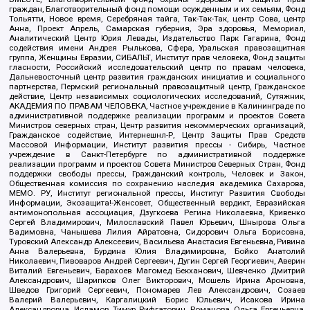
граждан, Благотворительный фонд помощи осужденным и их семьям, Фонд
Тольятти, Новое время, Серебряная тайга, Так-Так-Так, центр Сова, центр
Анна, Проект Апрель, Самарская губерния, Эра здоровья, Мемориал,
Аналитический Центр Юрия Левады, Издательство Парк Гагарина, Фонд
содействия имени Андрея Рылькова, Сфера, Уральская правозащитная
группа, Женщины Евразии, СИБАЛЬТ, Институт прав человека, Фонд защиты
гласности, Российский исследовательский центр по правам человека,
Дальневосточный центр развития гражданских инициатив и социального
партнерства, Пермский региональный правозащитный центр, Гражданское
действие, Центр независимых социологических исследований, Сутяжник,
АКАДЕМИЯ ПО ПРАВАМ ЧЕЛОВЕКА, Частное учреждение в Калининграде по
административной поддержке реализации программ и проектов Совета
Министров северных стран, Центр развития некоммерческих организаций,
Гражданское содействие, Интернешнл-Р, Центр Защиты Прав Средств
Массовой Информации, Институт развития прессы - Сибирь, Частное
учреждение в Санкт-Петербурге по административной поддержке
реализации программ и проектов Совета Министров Северных Стран, Фонд
поддержки свободы прессы, Гражданский контроль, Человек и Закон,
Общественная комиссия по сохранению наследия академика Сахарова,
МЕМО. РУ, Институт региональной прессы, Институт Развития Свободы
Информации, Экозащита!-Женсовет, Общественный вердикт, Евразийская
антимонопольная ассоциация, Дзугкоева Регина Николаевна, Кривенко
Сергей Владимирович, Милославский Павел Юрьевич, Шнырова Ольга
Вадимовна, Чанышева Лилия Айратовна, Сидорович Ольга Борисовна,
Туровский Александр Алексеевич, Васильева Анастасия Евгеньевна, Ривина
Анна Валерьевна, Бурдина Юлия Владимировна, Бойко Анатолий
Николаевич, Пивоваров Андрей Сергеевич, Дугин Сергей Георгиевич, Аверин
Виталий Евгеньевич, Барахоев Магомед Бекханович, Шевченко Дмитрий
Александрович, Шарипков Олег Викторович, Мошель Ирина Ароновна,
Шведов Григорий Сергеевич, Пономарев Лев Александрович, Созаев
Валерий Валерьевич, Каргалицкий Борис Юльевич, Исакова Ирина
Александровна, Исламов Тимур Рифгатович, Романова Ольга Евгеньевна,