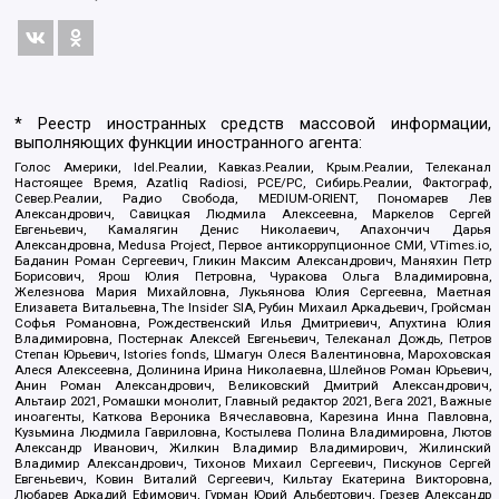
* Реестр иностранных средств массовой информации,
выполняющих функции иностранного агента:
Голос Америки, Idel.Реалии, Кавказ.Реалии, Крым.Реалии, Телеканал
Настоящее Время, Azatliq Radiosi, PCE/PC, Сибирь.Реалии, Фактограф,
Север.Реалии, Радио Свобода, MEDIUM-ORIENT, Пономарев Лев
Александрович, Савицкая Людмила Алексеевна, Маркелов Сергей
Евгеньевич, Камалягин Денис Николаевич, Апахончич Дарья
Александровна, Medusa Project, Первое антикоррупционное СМИ, VTimes.io,
Баданин Роман Сергеевич, Гликин Максим Александрович, Маняхин Петр
Борисович, Ярош Юлия Петровна, Чуракова Ольга Владимировна,
Железнова Мария Михайловна, Лукьянова Юлия Сергеевна, Маетная
Елизавета Витальевна, The Insider SIA, Рубин Михаил Аркадьевич, Гройсман
Софья Романовна, Рождественский Илья Дмитриевич, Апухтина Юлия
Владимировна, Постернак Алексей Евгеньевич, Телеканал Дождь, Петров
Степан Юрьевич, Istories fonds, Шмагун Олеся Валентиновна, Мароховская
Алеся Алексеевна, Долинина Ирина Николаевна, Шлейнов Роман Юрьевич,
Анин Роман Александрович, Великовский Дмитрий Александрович,
Альтаир 2021, Ромашки монолит, Главный редактор 2021, Вега 2021, Важные
иноагенты, Каткова Вероника Вячеславовна, Карезина Инна Павловна,
Кузьмина Людмила Гавриловна, Костылева Полина Владимировна, Лютов
Александр Иванович, Жилкин Владимир Владимирович, Жилинский
Владимир Александрович, Тихонов Михаил Сергеевич, Пискунов Сергей
Евгеньевич, Ковин Виталий Сергеевич, Кильтау Екатерина Викторовна,
Любарев Аркадий Ефимович, Гурман Юрий Альбертович, Грезев Александр