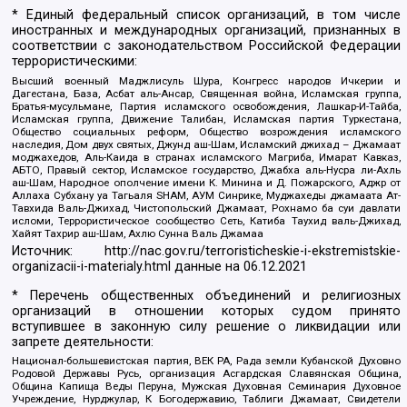
* Единый федеральный список организаций, в том числе
иностранных и международных организаций, признанных в
соответствии с законодательством Российской Федерации
террористическими:
Высший военный Маджлисуль Шура, Конгресс народов Ичкерии и
Дагестана, База, Асбат аль-Ансар, Священная война, Исламская группа,
Братья-мусульмане, Партия исламского освобождения, Лашкар-И-Тайба,
Исламская группа, Движение Талибан, Исламская партия Туркестана,
Общество социальных реформ, Общество возрождения исламского
наследия, Дом двух святых, Джунд аш-Шам, Исламский джихад – Джамаат
моджахедов, Аль-Каида в странах исламского Магриба, Имарат Кавказ,
АБТО, Правый сектор, Исламское государство, Джабха аль-Нусра ли-Ахль
аш-Шам, Народное ополчение имени К. Минина и Д. Пожарского, Аджр от
Аллаха Субхану уа Тагьаля SHAM, АУМ Синрике, Муджахеды джамаата Ат-
Тавхида Валь-Джихад, Чистопольский Джамаат, Рохнамо ба суи давлати
исломи, Террористическое сообщество Сеть, Катиба Таухид валь-Джихад,
Хайят Тахрир аш-Шам, Ахлю Сунна Валь Джамаа
Источник:
http://nac.gov.ru/terroristicheskie-i-ekstremistskie-
organizacii-i-materialy.html
данные на
06.12.2021
* Перечень общественных объединений и религиозных
организаций в отношении которых судом принято
вступившее в законную силу решение о ликвидации или
запрете деятельности:
Национал-большевистская партия, ВЕК РА, Рада земли Кубанской Духовно
Родовой Державы Русь, организация Асгардская Славянская Община,
Община Капища Веды Перуна, Мужская Духовная Семинария Духовное
Учреждение, Нурджулар, К Богодержавию, Таблиги Джамаат, Свидетели