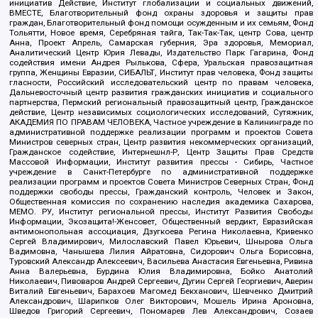
инициатив Действие, Институт глобализации и социальных движений,
ВМЕСТЕ, Благотворительный фонд охраны здоровья и защиты прав
граждан, Благотворительный фонд помощи осужденным и их семьям, Фонд
Тольятти, Новое время, Серебряная тайга, Так-Так-Так, центр Сова, центр
Анна, Проект Апрель, Самарская губерния, Эра здоровья, Мемориал,
Аналитический Центр Юрия Левады, Издательство Парк Гагарина, Фонд
содействия имени Андрея Рылькова, Сфера, Уральская правозащитная
группа, Женщины Евразии, СИБАЛЬТ, Институт прав человека, Фонд защиты
гласности, Российский исследовательский центр по правам человека,
Дальневосточный центр развития гражданских инициатив и социального
партнерства, Пермский региональный правозащитный центр, Гражданское
действие, Центр независимых социологических исследований, Сутяжник,
АКАДЕМИЯ ПО ПРАВАМ ЧЕЛОВЕКА, Частное учреждение в Калининграде по
административной поддержке реализации программ и проектов Совета
Министров северных стран, Центр развития некоммерческих организаций,
Гражданское содействие, Интернешнл-Р, Центр Защиты Прав Средств
Массовой Информации, Институт развития прессы - Сибирь, Частное
учреждение в Санкт-Петербурге по административной поддержке
реализации программ и проектов Совета Министров Северных Стран, Фонд
поддержки свободы прессы, Гражданский контроль, Человек и Закон,
Общественная комиссия по сохранению наследия академика Сахарова,
МЕМО. РУ, Институт региональной прессы, Институт Развития Свободы
Информации, Экозащита!-Женсовет, Общественный вердикт, Евразийская
антимонопольная ассоциация, Дзугкоева Регина Николаевна, Кривенко
Сергей Владимирович, Милославский Павел Юрьевич, Шнырова Ольга
Вадимовна, Чанышева Лилия Айратовна, Сидорович Ольга Борисовна,
Туровский Александр Алексеевич, Васильева Анастасия Евгеньевна, Ривина
Анна Валерьевна, Бурдина Юлия Владимировна, Бойко Анатолий
Николаевич, Пивоваров Андрей Сергеевич, Дугин Сергей Георгиевич, Аверин
Виталий Евгеньевич, Барахоев Магомед Бекханович, Шевченко Дмитрий
Александрович, Шарипков Олег Викторович, Мошель Ирина Ароновна,
Шведов Григорий Сергеевич, Пономарев Лев Александрович, Созаев