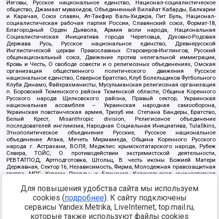
Иеговы, Русское национальное единство, Национал-социалистическое
общество, Джамаат мувахидов, Объединенный Вилайат Кабарды, Балкарии
и Карачая, Союз славян, Ат-Такфир Валь-Хиджра, Пит Буль, Национал-
социалистическая рабочая партия России, Славянский союз, Формат-18,
Благородный Орден Дьявола, Армия воли народа, Национальная
Социалистическая Инициатива города Череповца, Духовно-Родовая
Держава Русь, Русское национальное единство, Древнерусской
Инглистической церкви Православных Староверов-Инглингов, Русский
общенациональный союз, Движение против нелегальной иммиграции,
Кровь и Честь, О свободе совести и о религиозных объединениях, Омская
организация общественного политического движения Русское
национальное единство, Северное Братство, Клуб Болельщиков Футбольного
Клуба Динамо, Файзрахманисты, Мусульманская религиозная организация
п. Боровский Тюменского района Тюменской области, Община Коренного
Русского народа Щелковского района, Правый сектор, Украинская
национальная ассамблея – Украинская народная самооборона,
Украинская повстанческая армия, Тризуб им. Степана Бандеры, Братство,
Белый Крест, Misanthropic division, Религиозное объединение
последователей инглиизма, Народная Социальная Инициатива, TulaSkins,
Этнополитическое объединение Русские, Русское национальное
объединение Атака, Мечеть Мирмамеда, Община Коренного Русского
народа г. Астрахани, ВОЛЯ, Меджлис крымскотатарского народа, Рубеж
Севера, ТОЙС, О противодействии экстремистской деятельности,
РЕВТАТПОД, Артподготовка, Штольц, В честь иконы Божией Матери
Державная, Сектор 16, Независимость, Фирма, Молодежная правозащитная
группа МПГ, Курсом Правды и Единения, Каракольская инициативная
группа, Автоград Крю, Союз Славянских Сил Руси, Алля-Аят,
Для повышения удобства сайта мы используем
Благотворительный пансионат Ак Умут, Русская республика Русь,
Арестантское уголовное единство, Башкорт, Нация и свобода, W.H.С., Фалунь
cookies (
подробнее
). К сайту подключены
Дафа, Иртыш Ultras, Русский Патриотический клуб-Новокузнецк/РПК,
сервисы Yandex.Metrika, LiveInternet, top.mail.ru,
Сибирский державный союз, Фонд борьбы с коррупцией, Фонд защиты прав
граждан, Штабы Навального, Совет граждан СССР Прикубанского округа г.
которые также используют файлы cookies