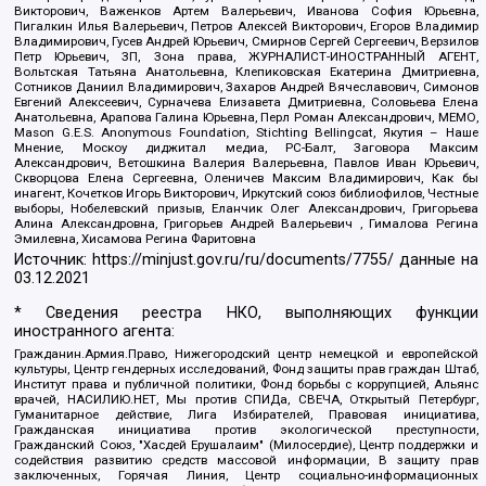
Викторович, Важенков Артем Валерьевич, Иванова София Юрьевна,
Пигалкин Илья Валерьевич, Петров Алексей Викторович, Егоров Владимир
Владимирович, Гусев Андрей Юрьевич, Смирнов Сергей Сергеевич, Верзилов
Петр Юрьевич, ЗП, Зона права, ЖУРНАЛИСТ-ИНОСТРАННЫЙ АГЕНТ,
Вольтская Татьяна Анатольевна, Клепиковская Екатерина Дмитриевна,
Сотников Даниил Владимирович, Захаров Андрей Вячеславович, Симонов
Евгений Алексеевич, Сурначева Елизавета Дмитриевна, Соловьева Елена
Анатольевна, Арапова Галина Юрьевна, Перл Роман Александрович, МЕМО,
Mason G.E.S. Anonymous Foundation, Stichting Bellingcat, Якутия – Наше
Мнение, Москоу диджитал медиа, РС-Балт, Заговора Максим
Александрович, Ветошкина Валерия Валерьевна, Павлов Иван Юрьевич,
Скворцова Елена Сергеевна, Оленичев Максим Владимирович, Как бы
инагент, Кочетков Игорь Викторович, Иркутский союз библиофилов, Честные
выборы, Нобелевский призыв, Еланчик Олег Александрович, Григорьева
Алина Александровна, Григорьев Андрей Валерьевич , Гималова Регина
Эмилевна, Хисамова Регина Фаритовна
Источник:
https://minjust.gov.ru/ru/documents/7755/
данные на
03.12.2021
* Сведения реестра НКО, выполняющих функции
иностранного агента:
Гражданин.Армия.Право, Нижегородский центр немецкой и европейской
культуры, Центр гендерных исследований, Фонд защиты прав граждан Штаб,
Институт права и публичной политики, Фонд борьбы с коррупцией, Альянс
врачей, НАСИЛИЮ.НЕТ, Мы против СПИДа, СВЕЧА, Открытый Петербург,
Гуманитарное действие, Лига Избирателей, Правовая инициатива,
Гражданская инициатива против экологической преступности,
Гражданский Союз, "Хасдей Ерушалаим" (Милосердие), Центр поддержки и
содействия развитию средств массовой информации, В защиту прав
заключенных, Горячая Линия, Центр социально-информационных