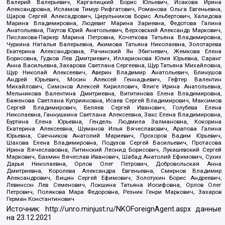
Валерий Валерьевич, Каргалицкий Борис Юльевич, Исакова Ирина
Александровна, Исламов Тимур Рифгатович, Романова Ольга Евгеньевна,
Щаров Сергей Алексадрович, Цирульников Борис Альбертович, Халидова
Марина Владимировна, Людевиг Марина Зариевна, Федотова Галина
Анатольевна, Паутов Юрий Анатольевич, Верховский Александр Маркович,
Пислакова-Паркер Марина Петровна, Кочеткова Татьяна Владимировна,
Чуркина Наталья Валерьевна, Акимова Татьяна Николаевна, Золотарева
Екатерина Александровна, Рачинский Ян Збигневич, Жемкова Елена
Борисовна, Гудков Лев Дмитриевич, Илларионова Юлия Юрьевна, Саранг
Анна Васильевна, Захарова Светлана Сергеевна, Щур Татьяна Михайловна,
Щур Николай Алексеевич, Аверин Владимир Анатольевич, Блинушов
Андрей Юрьевич, Мосин Алексей Геннадьевич, Гефтер Валентин
Михайлович, Симонов Алексей Кириллович, Флиге Ирина Анатольевна,
Мельникова Валентина Дмитриевна, Вититинова Елена Владимировна,
Баженова Светлана Куприяновна, Исаев Сергей Владимирович, Максимов
Сергей Владимирович, Беляев Сергей Иванович, Голубева Елена
Николаевна, Ганнушкина Светлана Алексеевна, Закс Елена Владимировна,
Буртина Елена Юрьевна, Гендель Людмила Залмановна, Кокорина
Екатерина Алексеевна, Шуманов Илья Вячеславович, Арапова Галина
Юрьевна, Свечников Анатолий Мариевич, Прохоров Вадим Юрьевич,
Шахова Елена Владимировна, Подузов Сергей Васильевич, Протасова
Ирина Вячеславовна, Литинский Леонид Борисович, Лукашевский Сергей
Маркович, Бахмин Вячеслав Иванович, Шабад Анатолий Ефимович, Сухих
Дарья Николаевна, Орлов Олег Петрович, Добровольская Анна
Дмитриевна, Королева Александра Евгеньевна, Смирнов Владимир
Александрович, Вицин Сергей Ефимович, Золотухин Борис Андреевич,
Левинсон Лев Семенович, Локшина Татьяна Иосифовна, Орлов Олег
Петрович, Полякова Мара Федоровна, Резник Генри Маркович, Захаров
Герман Константинович
Источник:
http://unro.minjust.ru/NKOForeignAgent.aspx
данные
на
23.12.2021