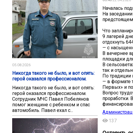
Началась под
На заседании
предстоящему
Что запланиро
9 лагерей дн
отдохнуть 64
— с насыщенн
В вечернее в
площадки для
В сельсовета
05.08.2026
так и отдельн
Никогда такого не было, и вот опять:
По традиции 
герой оказался профессионалом.
— в формате 
Первых» и по
Никогда такого не было, и вот опять:
Вопрос трудо
герой оказался профессионалом.
проработки. 
Сотрудник МЧС Павел Побелянов
финансирова
помог женщине с ребенком и спас
автомобиль. Павел ехал с...
Администрац
137