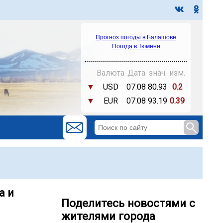
Прогноз погоды в Балашове
Погода в Тюмени
Валюта
Дата
знач.
изм.
▼
USD
07.08
80.93
0.2
▼
EUR
07.08
93.19
0.39
а и
Поделитесь новостями с
жителями города