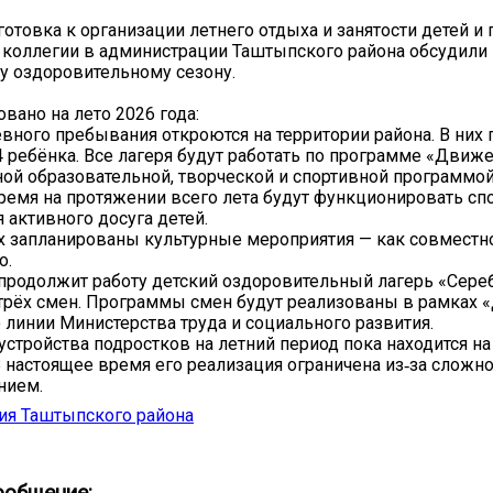
готовка к организации летнего отдыха и занятости детей и 
 коллегии в администрации Таштыпского района обсудили 
 оздоровительному сезону.
вано на лето 2026 года:
евного пребывания откроются на территории района. В них
4 ребёнка. Все лагеря будут работать по программе «Движ
ой образовательной, творческой и спортивной программой
ремя на протяжении всего лета будут функционировать с
 активного досуга детей.
х запланированы культурные мероприятия — как совместн
о.
продолжит работу детский оздоровительный лагерь «Сер
трёх смен. Программы смен будут реализованы в рамках
 линии Министерства труда и социального развития.
устройства подростков на летний период пока находится на
В настоящее время его реализация ограничена из‑за сложно
нием.
ия Таштыпского района