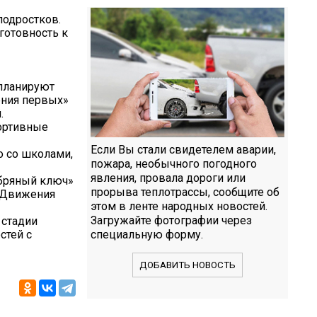
подростков.
готовность к
 планируют
ения первых»
.
портивные
Если Вы стали свидетелем аварии,
о со школами,
пожара, необычного погодного
явления, провала дороги или
ебряный ключ»
прорыва теплотрассы, сообщите об
 «Движения
этом в ленте народных новостей.
Загружайте фотографии через
 стадии
стей с
специальную форму.
ДОБАВИТЬ НОВОСТЬ