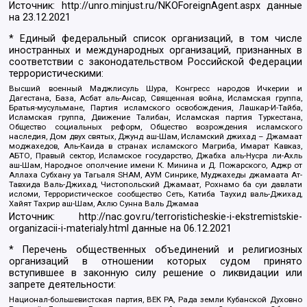
Источник:
http://unro.minjust.ru/NKOForeignAgent.aspx
данные
на
23.12.2021
* Единый федеральный список организаций, в том числе
иностранных и международных организаций, признанных в
соответствии с законодательством Российской Федерации
террористическими:
Высший военный Маджлисуль Шура, Конгресс народов Ичкерии и
Дагестана, База, Асбат аль-Ансар, Священная война, Исламская группа,
Братья-мусульмане, Партия исламского освобождения, Лашкар-И-Тайба,
Исламская группа, Движение Талибан, Исламская партия Туркестана,
Общество социальных реформ, Общество возрождения исламского
наследия, Дом двух святых, Джунд аш-Шам, Исламский джихад – Джамаат
моджахедов, Аль-Каида в странах исламского Магриба, Имарат Кавказ,
АБТО, Правый сектор, Исламское государство, Джабха аль-Нусра ли-Ахль
аш-Шам, Народное ополчение имени К. Минина и Д. Пожарского, Аджр от
Аллаха Субхану уа Тагьаля SHAM, АУМ Синрике, Муджахеды джамаата Ат-
Тавхида Валь-Джихад, Чистопольский Джамаат, Рохнамо ба суи давлати
исломи, Террористическое сообщество Сеть, Катиба Таухид валь-Джихад,
Хайят Тахрир аш-Шам, Ахлю Сунна Валь Джамаа
Источник:
http://nac.gov.ru/terroristicheskie-i-ekstremistskie-
organizacii-i-materialy.html
данные на
06.12.2021
* Перечень общественных объединений и религиозных
организаций в отношении которых судом принято
вступившее в законную силу решение о ликвидации или
запрете деятельности:
Национал-большевистская партия, ВЕК РА, Рада земли Кубанской Духовно