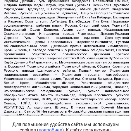
Родовой Державы Русь, организация Асгардская Славянская Община,
Община Капища Веды Перуна, Мужская Духовная Семинария Духовное
Учреждение, Нурджулар, К Богодержавию, Таблиги Джамаат, Свидетели
Иеговы, Русское национальное единство, Национал-социалистическое
общество, Джамаат мувахидов, Объединенный Вилайат Кабарды, Балкарии
и Карачая, Союз славян, Ат-Такфир Валь-Хиджра, Пит Буль, Национал-
социалистическая рабочая партия России, Славянский союз, Формат-18,
Благородный Орден Дьявола, Армия воли народа, Национальная
Социалистическая Инициатива города Череповца, Духовно-Родовая
Держава Русь, Русское национальное единство, Древнерусской
Инглистической церкви Православных Староверов-Инглингов, Русский
общенациональный союз, Движение против нелегальной иммиграции,
Кровь и Честь, О свободе совести и о религиозных объединениях, Омская
организация общественного политического движения Русское
национальное единство, Северное Братство, Клуб Болельщиков Футбольного
Клуба Динамо, Файзрахманисты, Мусульманская религиозная организация
п. Боровский Тюменского района Тюменской области, Община Коренного
Русского народа Щелковского района, Правый сектор, Украинская
национальная ассамблея – Украинская народная самооборона,
Украинская повстанческая армия, Тризуб им. Степана Бандеры, Братство,
Белый Крест, Misanthropic division, Религиозное объединение
последователей инглиизма, Народная Социальная Инициатива, TulaSkins,
Этнополитическое объединение Русские, Русское национальное
объединение Атака, Мечеть Мирмамеда, Община Коренного Русского
народа г. Астрахани, ВОЛЯ, Меджлис крымскотатарского народа, Рубеж
Севера, ТОЙС, О противодействии экстремистской деятельности,
РЕВТАТПОД, Артподготовка, Штольц, В честь иконы Божией Матери
Державная, Сектор 16, Независимость, Фирма, Молодежная правозащитная
группа МПГ, Курсом Правды и Единения, Каракольская инициативная
группа, Автоград Крю, Союз Славянских Сил Руси, Алля-Аят,
Для повышения удобства сайта мы используем
Благотворительный пансионат Ак Умут, Русская республика Русь,
Арестантское уголовное единство, Башкорт, Нация и свобода, W.H.С., Фалунь
cookies (
подробнее
). К сайту подключены