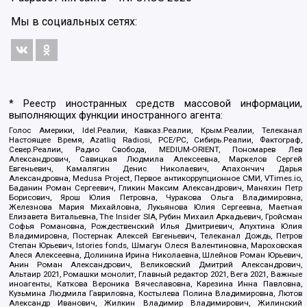
Мы в социальных сетях:
* Реестр иностранных средств массовой информации,
выполняющих функции иностранного агента:
Голос Америки, Idel.Реалии, Кавказ.Реалии, Крым.Реалии, Телеканал
Настоящее Время, Azatliq Radiosi, PCE/PC, Сибирь.Реалии, Фактограф,
Север.Реалии, Радио Свобода, MEDIUM-ORIENT, Пономарев Лев
Александрович, Савицкая Людмила Алексеевна, Маркелов Сергей
Евгеньевич, Камалягин Денис Николаевич, Апахончич Дарья
Александровна, Medusa Project, Первое антикоррупционное СМИ, VTimes.io,
Баданин Роман Сергеевич, Гликин Максим Александрович, Маняхин Петр
Борисович, Ярош Юлия Петровна, Чуракова Ольга Владимировна,
Железнова Мария Михайловна, Лукьянова Юлия Сергеевна, Маетная
Елизавета Витальевна, The Insider SIA, Рубин Михаил Аркадьевич, Гройсман
Софья Романовна, Рождественский Илья Дмитриевич, Апухтина Юлия
Владимировна, Постернак Алексей Евгеньевич, Телеканал Дождь, Петров
Степан Юрьевич, Istories fonds, Шмагун Олеся Валентиновна, Мароховская
Алеся Алексеевна, Долинина Ирина Николаевна, Шлейнов Роман Юрьевич,
Анин Роман Александрович, Великовский Дмитрий Александрович,
Альтаир 2021, Ромашки монолит, Главный редактор 2021, Вега 2021, Важные
иноагенты, Каткова Вероника Вячеславовна, Карезина Инна Павловна,
Кузьмина Людмила Гавриловна, Костылева Полина Владимировна, Лютов
Александр Иванович, Жилкин Владимир Владимирович, Жилинский