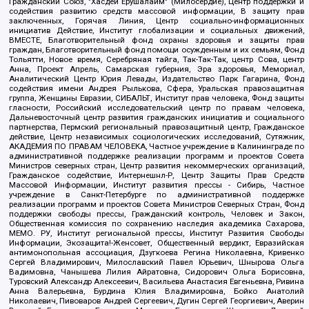
Гражданский Союз, "Хасдей Ерушалаим" (Милосердие), Центр поддержки и
содействия развитию средств массовой информации, В защиту прав
заключенных, Горячая Линия, Центр социально-информационных
инициатив Действие, Институт глобализации и социальных движений,
ВМЕСТЕ, Благотворительный фонд охраны здоровья и защиты прав
граждан, Благотворительный фонд помощи осужденным и их семьям, Фонд
Тольятти, Новое время, Серебряная тайга, Так-Так-Так, центр Сова, центр
Анна, Проект Апрель, Самарская губерния, Эра здоровья, Мемориал,
Аналитический Центр Юрия Левады, Издательство Парк Гагарина, Фонд
содействия имени Андрея Рылькова, Сфера, Уральская правозащитная
группа, Женщины Евразии, СИБАЛЬТ, Институт прав человека, Фонд защиты
гласности, Российский исследовательский центр по правам человека,
Дальневосточный центр развития гражданских инициатив и социального
партнерства, Пермский региональный правозащитный центр, Гражданское
действие, Центр независимых социологических исследований, Сутяжник,
АКАДЕМИЯ ПО ПРАВАМ ЧЕЛОВЕКА, Частное учреждение в Калининграде по
административной поддержке реализации программ и проектов Совета
Министров северных стран, Центр развития некоммерческих организаций,
Гражданское содействие, Интернешнл-Р, Центр Защиты Прав Средств
Массовой Информации, Институт развития прессы - Сибирь, Частное
учреждение в Санкт-Петербурге по административной поддержке
реализации программ и проектов Совета Министров Северных Стран, Фонд
поддержки свободы прессы, Гражданский контроль, Человек и Закон,
Общественная комиссия по сохранению наследия академика Сахарова,
МЕМО. РУ, Институт региональной прессы, Институт Развития Свободы
Информации, Экозащита!-Женсовет, Общественный вердикт, Евразийская
антимонопольная ассоциация, Дзугкоева Регина Николаевна, Кривенко
Сергей Владимирович, Милославский Павел Юрьевич, Шнырова Ольга
Вадимовна, Чанышева Лилия Айратовна, Сидорович Ольга Борисовна,
Туровский Александр Алексеевич, Васильева Анастасия Евгеньевна, Ривина
Анна Валерьевна, Бурдина Юлия Владимировна, Бойко Анатолий
Николаевич, Пивоваров Андрей Сергеевич, Дугин Сергей Георгиевич, Аверин