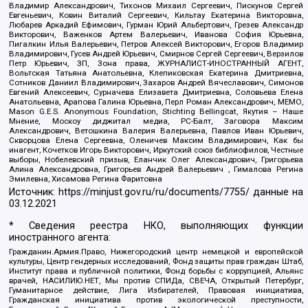
Владимир Александрович, Тихонов Михаил Сергеевич, Пискунов Сергей
Евгеньевич, Ковин Виталий Сергеевич, Кильтау Екатерина Викторовна,
Любарев Аркадий Ефимович, Гурман Юрий Альбертович, Грезев Александр
Викторович, Важенков Артем Валерьевич, Иванова София Юрьевна,
Пигалкин Илья Валерьевич, Петров Алексей Викторович, Егоров Владимир
Владимирович, Гусев Андрей Юрьевич, Смирнов Сергей Сергеевич, Верзилов
Петр Юрьевич, ЗП, Зона права, ЖУРНАЛИСТ-ИНОСТРАННЫЙ АГЕНТ,
Вольтская Татьяна Анатольевна, Клепиковская Екатерина Дмитриевна,
Сотников Даниил Владимирович, Захаров Андрей Вячеславович, Симонов
Евгений Алексеевич, Сурначева Елизавета Дмитриевна, Соловьева Елена
Анатольевна, Арапова Галина Юрьевна, Перл Роман Александрович, МЕМО,
Mason G.E.S. Anonymous Foundation, Stichting Bellingcat, Якутия – Наше
Мнение, Москоу диджитал медиа, РС-Балт, Заговора Максим
Александрович, Ветошкина Валерия Валерьевна, Павлов Иван Юрьевич,
Скворцова Елена Сергеевна, Оленичев Максим Владимирович, Как бы
инагент, Кочетков Игорь Викторович, Иркутский союз библиофилов, Честные
выборы, Нобелевский призыв, Еланчик Олег Александрович, Григорьева
Алина Александровна, Григорьев Андрей Валерьевич , Гималова Регина
Эмилевна, Хисамова Регина Фаритовна
Источник:
https://minjust.gov.ru/ru/documents/7755/
данные на
03.12.2021
* Сведения реестра НКО, выполняющих функции
иностранного агента:
Гражданин.Армия.Право, Нижегородский центр немецкой и европейской
культуры, Центр гендерных исследований, Фонд защиты прав граждан Штаб,
Институт права и публичной политики, Фонд борьбы с коррупцией, Альянс
врачей, НАСИЛИЮ.НЕТ, Мы против СПИДа, СВЕЧА, Открытый Петербург,
Гуманитарное действие, Лига Избирателей, Правовая инициатива,
Гражданская инициатива против экологической преступности,