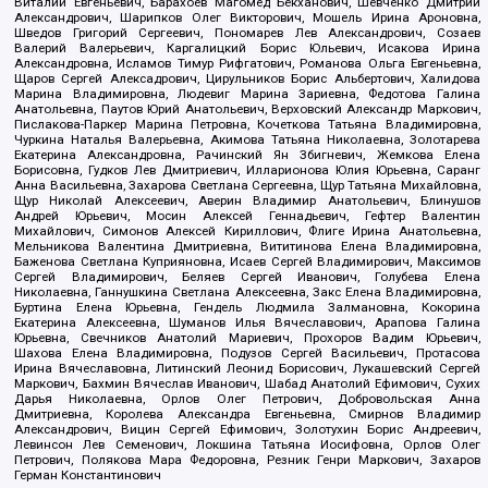
Виталий Евгеньевич, Барахоев Магомед Бекханович, Шевченко Дмитрий
Александрович, Шарипков Олег Викторович, Мошель Ирина Ароновна,
Шведов Григорий Сергеевич, Пономарев Лев Александрович, Созаев
Валерий Валерьевич, Каргалицкий Борис Юльевич, Исакова Ирина
Александровна, Исламов Тимур Рифгатович, Романова Ольга Евгеньевна,
Щаров Сергей Алексадрович, Цирульников Борис Альбертович, Халидова
Марина Владимировна, Людевиг Марина Зариевна, Федотова Галина
Анатольевна, Паутов Юрий Анатольевич, Верховский Александр Маркович,
Пислакова-Паркер Марина Петровна, Кочеткова Татьяна Владимировна,
Чуркина Наталья Валерьевна, Акимова Татьяна Николаевна, Золотарева
Екатерина Александровна, Рачинский Ян Збигневич, Жемкова Елена
Борисовна, Гудков Лев Дмитриевич, Илларионова Юлия Юрьевна, Саранг
Анна Васильевна, Захарова Светлана Сергеевна, Щур Татьяна Михайловна,
Щур Николай Алексеевич, Аверин Владимир Анатольевич, Блинушов
Андрей Юрьевич, Мосин Алексей Геннадьевич, Гефтер Валентин
Михайлович, Симонов Алексей Кириллович, Флиге Ирина Анатольевна,
Мельникова Валентина Дмитриевна, Вититинова Елена Владимировна,
Баженова Светлана Куприяновна, Исаев Сергей Владимирович, Максимов
Сергей Владимирович, Беляев Сергей Иванович, Голубева Елена
Николаевна, Ганнушкина Светлана Алексеевна, Закс Елена Владимировна,
Буртина Елена Юрьевна, Гендель Людмила Залмановна, Кокорина
Екатерина Алексеевна, Шуманов Илья Вячеславович, Арапова Галина
Юрьевна, Свечников Анатолий Мариевич, Прохоров Вадим Юрьевич,
Шахова Елена Владимировна, Подузов Сергей Васильевич, Протасова
Ирина Вячеславовна, Литинский Леонид Борисович, Лукашевский Сергей
Маркович, Бахмин Вячеслав Иванович, Шабад Анатолий Ефимович, Сухих
Дарья Николаевна, Орлов Олег Петрович, Добровольская Анна
Дмитриевна, Королева Александра Евгеньевна, Смирнов Владимир
Александрович, Вицин Сергей Ефимович, Золотухин Борис Андреевич,
Левинсон Лев Семенович, Локшина Татьяна Иосифовна, Орлов Олег
Петрович, Полякова Мара Федоровна, Резник Генри Маркович, Захаров
Герман Константинович