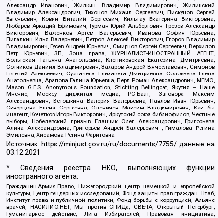
Александр Иванович, Жилкин Владимир Владимирович, Жилинский
Владимир Александрович, Тихонов Михаил Сергеевич, Пискунов Сергей
Евгеньевич, Ковин Виталий Сергеевич, Кильтау Екатерина Викторовна,
Любарев Аркадий Ефимович, Гурман Юрий Альбертович, Грезев Александр
Викторович, Важенков Артем Валерьевич, Иванова София Юрьевна,
Пигалкин Илья Валерьевич, Петров Алексей Викторович, Егоров Владимир
Владимирович, Гусев Андрей Юрьевич, Смирнов Сергей Сергеевич, Верзилов
Петр Юрьевич, ЗП, Зона права, ЖУРНАЛИСТ-ИНОСТРАННЫЙ АГЕНТ,
Вольтская Татьяна Анатольевна, Клепиковская Екатерина Дмитриевна,
Сотников Даниил Владимирович, Захаров Андрей Вячеславович, Симонов
Евгений Алексеевич, Сурначева Елизавета Дмитриевна, Соловьева Елена
Анатольевна, Арапова Галина Юрьевна, Перл Роман Александрович, МЕМО,
Mason G.E.S. Anonymous Foundation, Stichting Bellingcat, Якутия – Наше
Мнение, Москоу диджитал медиа, РС-Балт, Заговора Максим
Александрович, Ветошкина Валерия Валерьевна, Павлов Иван Юрьевич,
Скворцова Елена Сергеевна, Оленичев Максим Владимирович, Как бы
инагент, Кочетков Игорь Викторович, Иркутский союз библиофилов, Честные
выборы, Нобелевский призыв, Еланчик Олег Александрович, Григорьева
Алина Александровна, Григорьев Андрей Валерьевич , Гималова Регина
Эмилевна, Хисамова Регина Фаритовна
Источник:
https://minjust.gov.ru/ru/documents/7755/
данные на
03.12.2021
* Сведения реестра НКО, выполняющих функции
иностранного агента:
Гражданин.Армия.Право, Нижегородский центр немецкой и европейской
культуры, Центр гендерных исследований, Фонд защиты прав граждан Штаб,
Институт права и публичной политики, Фонд борьбы с коррупцией, Альянс
врачей, НАСИЛИЮ.НЕТ, Мы против СПИДа, СВЕЧА, Открытый Петербург,
Гуманитарное действие, Лига Избирателей, Правовая инициатива,