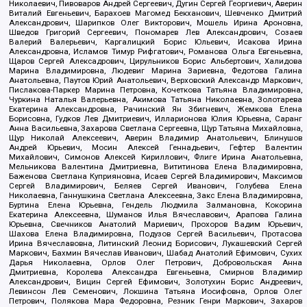
Николаевич, Пивоваров Андрей Сергеевич, Дугин Сергей Георгиевич, Аверин
Виталий Евгеньевич, Барахоев Магомед Бекханович, Шевченко Дмитрий
Александрович, Шарипков Олег Викторович, Мошель Ирина Ароновна,
Шведов Григорий Сергеевич, Пономарев Лев Александрович, Созаев
Валерий Валерьевич, Каргалицкий Борис Юльевич, Исакова Ирина
Александровна, Исламов Тимур Рифгатович, Романова Ольга Евгеньевна,
Щаров Сергей Алексадрович, Цирульников Борис Альбертович, Халидова
Марина Владимировна, Людевиг Марина Зариевна, Федотова Галина
Анатольевна, Паутов Юрий Анатольевич, Верховский Александр Маркович,
Пислакова-Паркер Марина Петровна, Кочеткова Татьяна Владимировна,
Чуркина Наталья Валерьевна, Акимова Татьяна Николаевна, Золотарева
Екатерина Александровна, Рачинский Ян Збигневич, Жемкова Елена
Борисовна, Гудков Лев Дмитриевич, Илларионова Юлия Юрьевна, Саранг
Анна Васильевна, Захарова Светлана Сергеевна, Щур Татьяна Михайловна,
Щур Николай Алексеевич, Аверин Владимир Анатольевич, Блинушов
Андрей Юрьевич, Мосин Алексей Геннадьевич, Гефтер Валентин
Михайлович, Симонов Алексей Кириллович, Флиге Ирина Анатольевна,
Мельникова Валентина Дмитриевна, Вититинова Елена Владимировна,
Баженова Светлана Куприяновна, Исаев Сергей Владимирович, Максимов
Сергей Владимирович, Беляев Сергей Иванович, Голубева Елена
Николаевна, Ганнушкина Светлана Алексеевна, Закс Елена Владимировна,
Буртина Елена Юрьевна, Гендель Людмила Залмановна, Кокорина
Екатерина Алексеевна, Шуманов Илья Вячеславович, Арапова Галина
Юрьевна, Свечников Анатолий Мариевич, Прохоров Вадим Юрьевич,
Шахова Елена Владимировна, Подузов Сергей Васильевич, Протасова
Ирина Вячеславовна, Литинский Леонид Борисович, Лукашевский Сергей
Маркович, Бахмин Вячеслав Иванович, Шабад Анатолий Ефимович, Сухих
Дарья Николаевна, Орлов Олег Петрович, Добровольская Анна
Дмитриевна, Королева Александра Евгеньевна, Смирнов Владимир
Александрович, Вицин Сергей Ефимович, Золотухин Борис Андреевич,
Левинсон Лев Семенович, Локшина Татьяна Иосифовна, Орлов Олег
Петрович, Полякова Мара Федоровна, Резник Генри Маркович, Захаров