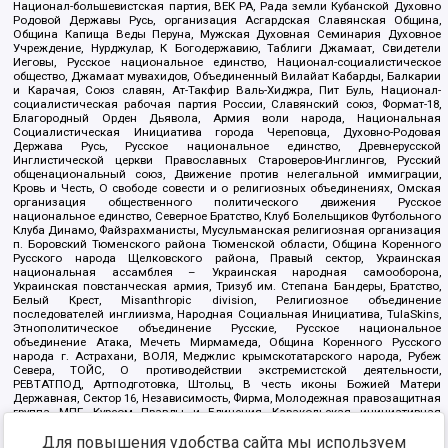
Национал-большевистская партия, ВЕК РА, Рада земли Кубанской Духовно
Родовой Державы Русь, организация Асгардская Славянская Община,
Община Капища Веды Перуна, Мужская Духовная Семинария Духовное
Учреждение, Нурджулар, К Богодержавию, Таблиги Джамаат, Свидетели
Иеговы, Русское национальное единство, Национал-социалистическое
общество, Джамаат мувахидов, Объединенный Вилайат Кабарды, Балкарии
и Карачая, Союз славян, Ат-Такфир Валь-Хиджра, Пит Буль, Национал-
социалистическая рабочая партия России, Славянский союз, Формат-18,
Благородный Орден Дьявола, Армия воли народа, Национальная
Социалистическая Инициатива города Череповца, Духовно-Родовая
Держава Русь, Русское национальное единство, Древнерусской
Инглистической церкви Православных Староверов-Инглингов, Русский
общенациональный союз, Движение против нелегальной иммиграции,
Кровь и Честь, О свободе совести и о религиозных объединениях, Омская
организация общественного политического движения Русское
национальное единство, Северное Братство, Клуб Болельщиков Футбольного
Клуба Динамо, Файзрахманисты, Мусульманская религиозная организация
п. Боровский Тюменского района Тюменской области, Община Коренного
Русского народа Щелковского района, Правый сектор, Украинская
национальная ассамблея – Украинская народная самооборона,
Украинская повстанческая армия, Тризуб им. Степана Бандеры, Братство,
Белый Крест, Misanthropic division, Религиозное объединение
последователей инглиизма, Народная Социальная Инициатива, TulaSkins,
Этнополитическое объединение Русские, Русское национальное
объединение Атака, Мечеть Мирмамеда, Община Коренного Русского
народа г. Астрахани, ВОЛЯ, Меджлис крымскотатарского народа, Рубеж
Севера, ТОЙС, О противодействии экстремистской деятельности,
РЕВТАТПОД, Артподготовка, Штольц, В честь иконы Божией Матери
Державная, Сектор 16, Независимость, Фирма, Молодежная правозащитная
группа МПГ, Курсом Правды и Единения, Каракольская инициативная
группа, Автоград Крю, Союз Славянских Сил Руси, Алля-Аят,
Для повышения удобства сайта мы используем
Благотворительный пансионат Ак Умут, Русская республика Русь,