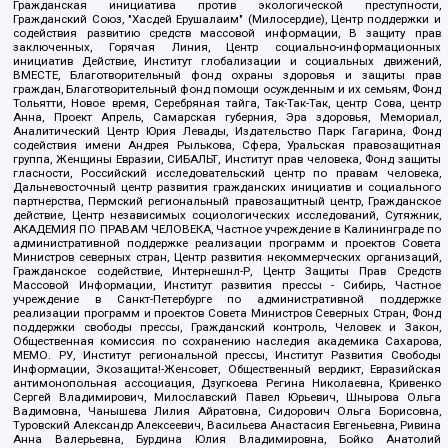
Гражданская инициатива против экологической преступности,
Гражданский Союз, "Хасдей Ерушалаим" (Милосердие), Центр поддержки и
содействия развитию средств массовой информации, В защиту прав
заключенных, Горячая Линия, Центр социально-информационных
инициатив Действие, Институт глобализации и социальных движений,
ВМЕСТЕ, Благотворительный фонд охраны здоровья и защиты прав
граждан, Благотворительный фонд помощи осужденным и их семьям, Фонд
Тольятти, Новое время, Серебряная тайга, Так-Так-Так, центр Сова, центр
Анна, Проект Апрель, Самарская губерния, Эра здоровья, Мемориал,
Аналитический Центр Юрия Левады, Издательство Парк Гагарина, Фонд
содействия имени Андрея Рылькова, Сфера, Уральская правозащитная
группа, Женщины Евразии, СИБАЛЬТ, Институт прав человека, Фонд защиты
гласности, Российский исследовательский центр по правам человека,
Дальневосточный центр развития гражданских инициатив и социального
партнерства, Пермский региональный правозащитный центр, Гражданское
действие, Центр независимых социологических исследований, Сутяжник,
АКАДЕМИЯ ПО ПРАВАМ ЧЕЛОВЕКА, Частное учреждение в Калининграде по
административной поддержке реализации программ и проектов Совета
Министров северных стран, Центр развития некоммерческих организаций,
Гражданское содействие, Интернешнл-Р, Центр Защиты Прав Средств
Массовой Информации, Институт развития прессы - Сибирь, Частное
учреждение в Санкт-Петербурге по административной поддержке
реализации программ и проектов Совета Министров Северных Стран, Фонд
поддержки свободы прессы, Гражданский контроль, Человек и Закон,
Общественная комиссия по сохранению наследия академика Сахарова,
МЕМО. РУ, Институт региональной прессы, Институт Развития Свободы
Информации, Экозащита!-Женсовет, Общественный вердикт, Евразийская
антимонопольная ассоциация, Дзугкоева Регина Николаевна, Кривенко
Сергей Владимирович, Милославский Павел Юрьевич, Шнырова Ольга
Вадимовна, Чанышева Лилия Айратовна, Сидорович Ольга Борисовна,
Туровский Александр Алексеевич, Васильева Анастасия Евгеньевна, Ривина
Анна Валерьевна, Бурдина Юлия Владимировна, Бойко Анатолий