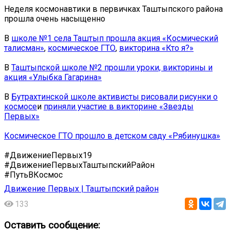
Неделя космонавтики в первичках Таштыпского района
прошла очень насыщенно ️
В
школе №1 села Таштып прошла акция «Космический
талисман»
,
космическое ГТО
,
викторина «Кто я?»
В
Таштыпской школе №2 прошли уроки, викторины и
акция «Улыбка Гагарина»
В
Бутрахтинской школе активисты рисовали рисунки о
космосе
и
приняли участие в викторине «Звезды
Первых»
Космическое ГТО прошло в детском саду «Рябинушка»
#ДвижениеПервых19
#ДвижениеПервыхТаштыпскийРайон
#ПутьВКосмос
Движение Первых | Таштыпский район
133
Оставить сообщение: