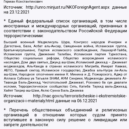
Герман Константинович
Источник:
http://unro.minjust.ru/NKOForeignAgent.aspx
данные
на
23.12.2021
* Единый федеральный список организаций, в том числе
иностранных и международных организаций, признанных в
соответствии с законодательством Российской Федерации
террористическими:
Высший военный Маджлисуль Шура, Конгресс народов Ичкерии и
Дагестана, База, Асбат аль-Ансар, Священная война, Исламская группа,
Братья-мусульмане, Партия исламского освобождения, Лашкар-И-Тайба,
Исламская группа, Движение Талибан, Исламская партия Туркестана,
Общество социальных реформ, Общество возрождения исламского
наследия, Дом двух святых, Джунд аш-Шам, Исламский джихад – Джамаат
моджахедов, Аль-Каида в странах исламского Магриба, Имарат Кавказ,
АБТО, Правый сектор, Исламское государство, Джабха аль-Нусра ли-Ахль
аш-Шам, Народное ополчение имени К. Минина и Д. Пожарского, Аджр от
Аллаха Субхану уа Тагьаля SHAM, АУМ Синрике, Муджахеды джамаата Ат-
Тавхида Валь-Джихад, Чистопольский Джамаат, Рохнамо ба суи давлати
исломи, Террористическое сообщество Сеть, Катиба Таухид валь-Джихад,
Хайят Тахрир аш-Шам, Ахлю Сунна Валь Джамаа
Источник:
http://nac.gov.ru/terroristicheskie-i-ekstremistskie-
organizacii-i-materialy.html
данные на
06.12.2021
* Перечень общественных объединений и религиозных
организаций в отношении которых судом принято
вступившее в законную силу решение о ликвидации или
запрете деятельности: