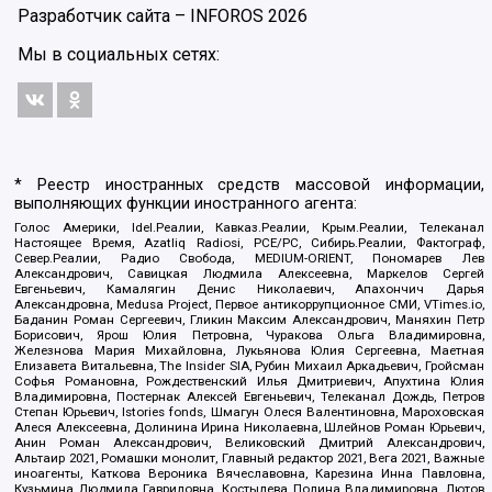
Разработчик сайта –
INFOROS
2026
Мы в социальных сетях:
* Реестр иностранных средств массовой информации,
выполняющих функции иностранного агента:
Голос Америки, Idel.Реалии, Кавказ.Реалии, Крым.Реалии, Телеканал
Настоящее Время, Azatliq Radiosi, PCE/PC, Сибирь.Реалии, Фактограф,
Север.Реалии, Радио Свобода, MEDIUM-ORIENT, Пономарев Лев
Александрович, Савицкая Людмила Алексеевна, Маркелов Сергей
Евгеньевич, Камалягин Денис Николаевич, Апахончич Дарья
Александровна, Medusa Project, Первое антикоррупционное СМИ, VTimes.io,
Баданин Роман Сергеевич, Гликин Максим Александрович, Маняхин Петр
Борисович, Ярош Юлия Петровна, Чуракова Ольга Владимировна,
Железнова Мария Михайловна, Лукьянова Юлия Сергеевна, Маетная
Елизавета Витальевна, The Insider SIA, Рубин Михаил Аркадьевич, Гройсман
Софья Романовна, Рождественский Илья Дмитриевич, Апухтина Юлия
Владимировна, Постернак Алексей Евгеньевич, Телеканал Дождь, Петров
Степан Юрьевич, Istories fonds, Шмагун Олеся Валентиновна, Мароховская
Алеся Алексеевна, Долинина Ирина Николаевна, Шлейнов Роман Юрьевич,
Анин Роман Александрович, Великовский Дмитрий Александрович,
Альтаир 2021, Ромашки монолит, Главный редактор 2021, Вега 2021, Важные
иноагенты, Каткова Вероника Вячеславовна, Карезина Инна Павловна,
Кузьмина Людмила Гавриловна, Костылева Полина Владимировна, Лютов