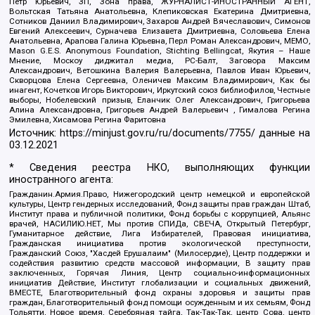
Петр Юрьевич, ЗП, Зона права, ЖУРНАЛИСТ-ИНОСТРАННЫЙ АГЕНТ,
Вольтская Татьяна Анатольевна, Клепиковская Екатерина Дмитриевна,
Сотников Даниил Владимирович, Захаров Андрей Вячеславович, Симонов
Евгений Алексеевич, Сурначева Елизавета Дмитриевна, Соловьева Елена
Анатольевна, Арапова Галина Юрьевна, Перл Роман Александрович, МЕМО,
Mason G.E.S. Anonymous Foundation, Stichting Bellingcat, Якутия – Наше
Мнение, Москоу диджитал медиа, РС-Балт, Заговора Максим
Александрович, Ветошкина Валерия Валерьевна, Павлов Иван Юрьевич,
Скворцова Елена Сергеевна, Оленичев Максим Владимирович, Как бы
инагент, Кочетков Игорь Викторович, Иркутский союз библиофилов, Честные
выборы, Нобелевский призыв, Еланчик Олег Александрович, Григорьева
Алина Александровна, Григорьев Андрей Валерьевич , Гималова Регина
Эмилевна, Хисамова Регина Фаритовна
Источник:
https://minjust.gov.ru/ru/documents/7755/
данные на
03.12.2021
* Сведения реестра НКО, выполняющих функции
иностранного агента:
Гражданин.Армия.Право, Нижегородский центр немецкой и европейской
культуры, Центр гендерных исследований, Фонд защиты прав граждан Штаб,
Институт права и публичной политики, Фонд борьбы с коррупцией, Альянс
врачей, НАСИЛИЮ.НЕТ, Мы против СПИДа, СВЕЧА, Открытый Петербург,
Гуманитарное действие, Лига Избирателей, Правовая инициатива,
Гражданская инициатива против экологической преступности,
Гражданский Союз, "Хасдей Ерушалаим" (Милосердие), Центр поддержки и
содействия развитию средств массовой информации, В защиту прав
заключенных, Горячая Линия, Центр социально-информационных
инициатив Действие, Институт глобализации и социальных движений,
ВМЕСТЕ, Благотворительный фонд охраны здоровья и защиты прав
граждан, Благотворительный фонд помощи осужденным и их семьям, Фонд
Тольятти, Новое время, Серебряная тайга, Так-Так-Так, центр Сова, центр