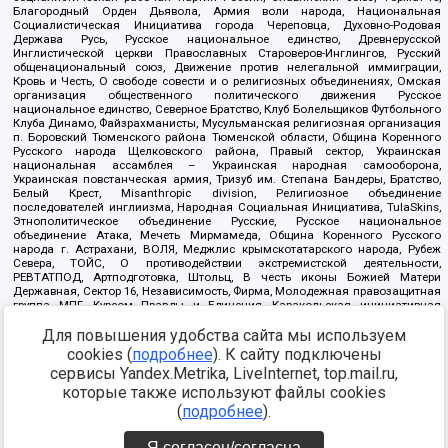
Благородный Орден Дьявола, Армия воли народа, Национальная
Социалистическая Инициатива города Череповца, Духовно-Родовая
Держава Русь, Русское национальное единство, Древнерусской
Инглистической церкви Православных Староверов-Инглингов, Русский
общенациональный союз, Движение против нелегальной иммиграции,
Кровь и Честь, О свободе совести и о религиозных объединениях, Омская
организация общественного политического движения Русское
национальное единство, Северное Братство, Клуб Болельщиков Футбольного
Клуба Динамо, Файзрахманисты, Мусульманская религиозная организация
п. Боровский Тюменского района Тюменской области, Община Коренного
Русского народа Щелковского района, Правый сектор, Украинская
национальная ассамблея – Украинская народная самооборона,
Украинская повстанческая армия, Тризуб им. Степана Бандеры, Братство,
Белый Крест, Misanthropic division, Религиозное объединение
последователей инглиизма, Народная Социальная Инициатива, TulaSkins,
Этнополитическое объединение Русские, Русское национальное
объединение Атака, Мечеть Мирмамеда, Община Коренного Русского
народа г. Астрахани, ВОЛЯ, Меджлис крымскотатарского народа, Рубеж
Севера, ТОЙС, О противодействии экстремистской деятельности,
РЕВТАТПОД, Артподготовка, Штольц, В честь иконы Божией Матери
Державная, Сектор 16, Независимость, Фирма, Молодежная правозащитная
группа МПГ, Курсом Правды и Единения, Каракольская инициативная
группа, Автоград Крю, Союз Славянских Сил Руси, Алля-Аят,
Для повышения удобства сайта мы используем
Благотворительный пансионат Ак Умут, Русская республика Русь,
Арестантское уголовное единство, Башкорт, Нация и свобода, W.H.С., Фалунь
cookies (
подробнее
). К сайту подключены
Дафа, Иртыш Ultras, Русский Патриотический клуб-Новокузнецк/РПК,
сервисы Yandex.Metrika, LiveInternet, top.mail.ru,
Сибирский державный союз, Фонд борьбы с коррупцией, Фонд защиты прав
граждан, Штабы Навального, Совет граждан СССР Прикубанского округа г.
которые также используют файлы cookies
Краснодара
(
подробнее
).
Источник:
https://minjust.gov.ru/ru/documents/7822/
данные на
08.12.2021
Я согласен/согласна