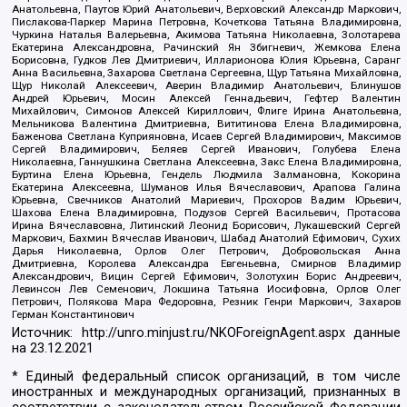
Анатольевна, Паутов Юрий Анатольевич, Верховский Александр Маркович,
Пислакова-Паркер Марина Петровна, Кочеткова Татьяна Владимировна,
Чуркина Наталья Валерьевна, Акимова Татьяна Николаевна, Золотарева
Екатерина Александровна, Рачинский Ян Збигневич, Жемкова Елена
Борисовна, Гудков Лев Дмитриевич, Илларионова Юлия Юрьевна, Саранг
Анна Васильевна, Захарова Светлана Сергеевна, Щур Татьяна Михайловна,
Щур Николай Алексеевич, Аверин Владимир Анатольевич, Блинушов
Андрей Юрьевич, Мосин Алексей Геннадьевич, Гефтер Валентин
Михайлович, Симонов Алексей Кириллович, Флиге Ирина Анатольевна,
Мельникова Валентина Дмитриевна, Вититинова Елена Владимировна,
Баженова Светлана Куприяновна, Исаев Сергей Владимирович, Максимов
Сергей Владимирович, Беляев Сергей Иванович, Голубева Елена
Николаевна, Ганнушкина Светлана Алексеевна, Закс Елена Владимировна,
Буртина Елена Юрьевна, Гендель Людмила Залмановна, Кокорина
Екатерина Алексеевна, Шуманов Илья Вячеславович, Арапова Галина
Юрьевна, Свечников Анатолий Мариевич, Прохоров Вадим Юрьевич,
Шахова Елена Владимировна, Подузов Сергей Васильевич, Протасова
Ирина Вячеславовна, Литинский Леонид Борисович, Лукашевский Сергей
Маркович, Бахмин Вячеслав Иванович, Шабад Анатолий Ефимович, Сухих
Дарья Николаевна, Орлов Олег Петрович, Добровольская Анна
Дмитриевна, Королева Александра Евгеньевна, Смирнов Владимир
Александрович, Вицин Сергей Ефимович, Золотухин Борис Андреевич,
Левинсон Лев Семенович, Локшина Татьяна Иосифовна, Орлов Олег
Петрович, Полякова Мара Федоровна, Резник Генри Маркович, Захаров
Герман Константинович
Источник:
http://unro.minjust.ru/NKOForeignAgent.aspx
данные
на
23.12.2021
* Единый федеральный список организаций, в том числе
иностранных и международных организаций, признанных в