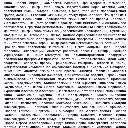
Анна, Проект Апрель, Самарская губерния, Эра здоровья, Мемориал,
Аналитический Центр Юрия Левады, Издательство Парк Гагарина, Фонд
содействия имени Андрея Рылькова, Сфера, Уральская правозащитная
группа, Женщины Евразии, СИБАЛЬТ, Институт прав человека, Фонд защиты
гласности, Российский исследовательский центр по правам человека,
Дальневосточный центр развития гражданских инициатив и социального
партнерства, Пермский региональный правозащитный центр, Гражданское
действие, Центр независимых социологических исследований, Сутяжник,
АКАДЕМИЯ ПО ПРАВАМ ЧЕЛОВЕКА, Частное учреждение в Калининграде по
административной поддержке реализации программ и проектов Совета
Министров северных стран, Центр развития некоммерческих организаций,
Гражданское содействие, Интернешнл-Р, Центр Защиты Прав Средств
Массовой Информации, Институт развития прессы - Сибирь, Частное
учреждение в Санкт-Петербурге по административной поддержке
реализации программ и проектов Совета Министров Северных Стран, Фонд
поддержки свободы прессы, Гражданский контроль, Человек и Закон,
Общественная комиссия по сохранению наследия академика Сахарова,
МЕМО. РУ, Институт региональной прессы, Институт Развития Свободы
Информации, Экозащита!-Женсовет, Общественный вердикт, Евразийская
антимонопольная ассоциация, Дзугкоева Регина Николаевна, Кривенко
Сергей Владимирович, Милославский Павел Юрьевич, Шнырова Ольга
Вадимовна, Чанышева Лилия Айратовна, Сидорович Ольга Борисовна,
Туровский Александр Алексеевич, Васильева Анастасия Евгеньевна, Ривина
Анна Валерьевна, Бурдина Юлия Владимировна, Бойко Анатолий
Николаевич, Пивоваров Андрей Сергеевич, Дугин Сергей Георгиевич, Аверин
Виталий Евгеньевич, Барахоев Магомед Бекханович, Шевченко Дмитрий
Александрович, Шарипков Олег Викторович, Мошель Ирина Ароновна,
Шведов Григорий Сергеевич, Пономарев Лев Александрович, Созаев
Валерий Валерьевич, Каргалицкий Борис Юльевич, Исакова Ирина
Александровна, Исламов Тимур Рифгатович, Романова Ольга Евгеньевна,
Щаров Сергей Алексадрович, Цирульников Борис Альбертович, Халидова
Марина Владимировна, Людевиг Марина Зариевна, Федотова Галина