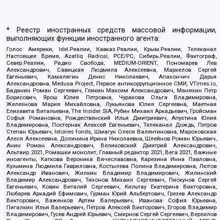
* Реестр иностранных средств массовой информации,
выполняющих функции иностранного агента:
Голос Америки, Idel.Реалии, Кавказ.Реалии, Крым.Реалии, Телеканал
Настоящее Время, Azatliq Radiosi, PCE/PC, Сибирь.Реалии, Фактограф,
Север.Реалии, Радио Свобода, MEDIUM-ORIENT, Пономарев Лев
Александрович, Савицкая Людмила Алексеевна, Маркелов Сергей
Евгеньевич, Камалягин Денис Николаевич, Апахончич Дарья
Александровна, Medusa Project, Первое антикоррупционное СМИ, VTimes.io,
Баданин Роман Сергеевич, Гликин Максим Александрович, Маняхин Петр
Борисович, Ярош Юлия Петровна, Чуракова Ольга Владимировна,
Железнова Мария Михайловна, Лукьянова Юлия Сергеевна, Маетная
Елизавета Витальевна, The Insider SIA, Рубин Михаил Аркадьевич, Гройсман
Софья Романовна, Рождественский Илья Дмитриевич, Апухтина Юлия
Владимировна, Постернак Алексей Евгеньевич, Телеканал Дождь, Петров
Степан Юрьевич, Istories fonds, Шмагун Олеся Валентиновна, Мароховская
Алеся Алексеевна, Долинина Ирина Николаевна, Шлейнов Роман Юрьевич,
Анин Роман Александрович, Великовский Дмитрий Александрович,
Альтаир 2021, Ромашки монолит, Главный редактор 2021, Вега 2021, Важные
иноагенты, Каткова Вероника Вячеславовна, Карезина Инна Павловна,
Кузьмина Людмила Гавриловна, Костылева Полина Владимировна, Лютов
Александр Иванович, Жилкин Владимир Владимирович, Жилинский
Владимир Александрович, Тихонов Михаил Сергеевич, Пискунов Сергей
Евгеньевич, Ковин Виталий Сергеевич, Кильтау Екатерина Викторовна,
Любарев Аркадий Ефимович, Гурман Юрий Альбертович, Грезев Александр
Викторович, Важенков Артем Валерьевич, Иванова София Юрьевна,
Пигалкин Илья Валерьевич, Петров Алексей Викторович, Егоров Владимир
Владимирович, Гусев Андрей Юрьевич, Смирнов Сергей Сергеевич, Верзилов