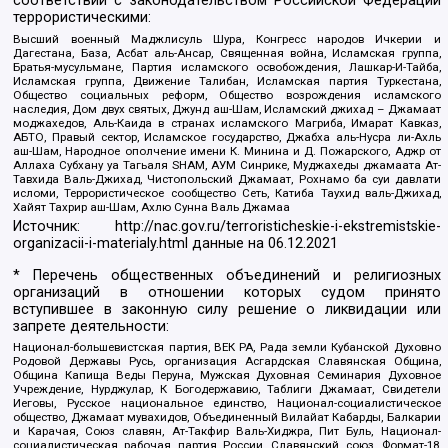
соответствии с законодательством Российской Федерации
террористическими:
Высший военный Маджлисуль Шура, Конгресс народов Ичкерии и
Дагестана, База, Асбат аль-Ансар, Священная война, Исламская группа,
Братья-мусульмане, Партия исламского освобождения, Лашкар-И-Тайба,
Исламская группа, Движение Талибан, Исламская партия Туркестана,
Общество социальных реформ, Общество возрождения исламского
наследия, Дом двух святых, Джунд аш-Шам, Исламский джихад – Джамаат
моджахедов, Аль-Каида в странах исламского Магриба, Имарат Кавказ,
АБТО, Правый сектор, Исламское государство, Джабха аль-Нусра ли-Ахль
аш-Шам, Народное ополчение имени К. Минина и Д. Пожарского, Аджр от
Аллаха Субхану уа Тагьаля SHAM, АУМ Синрике, Муджахеды джамаата Ат-
Тавхида Валь-Джихад, Чистопольский Джамаат, Рохнамо ба суи давлати
исломи, Террористическое сообщество Сеть, Катиба Таухид валь-Джихад,
Хайят Тахрир аш-Шам, Ахлю Сунна Валь Джамаа
Источник:
http://nac.gov.ru/terroristicheskie-i-ekstremistskie-
organizacii-i-materialy.html
данные на
06.12.2021
* Перечень общественных объединений и религиозных
организаций в отношении которых судом принято
вступившее в законную силу решение о ликвидации или
запрете деятельности:
Национал-большевистская партия, ВЕК РА, Рада земли Кубанской Духовно
Родовой Державы Русь, организация Асгардская Славянская Община,
Община Капища Веды Перуна, Мужская Духовная Семинария Духовное
Учреждение, Нурджулар, К Богодержавию, Таблиги Джамаат, Свидетели
Иеговы, Русское национальное единство, Национал-социалистическое
общество, Джамаат мувахидов, Объединенный Вилайат Кабарды, Балкарии
и Карачая, Союз славян, Ат-Такфир Валь-Хиджра, Пит Буль, Национал-
социалистическая рабочая партия России, Славянский союз, Формат-18,