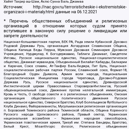
Хайят Тахрир аш-Шам, Ахлю Сунна Валь Джамаа
Источник:
http://nac.gov.ru/terroristicheskie-i-ekstremistskie-
organizacii-i-materialy.html
данные на
06.12.2021
* Перечень общественных объединений и религиозных
организаций в отношении которых судом принято
вступившее в законную силу решение о ликвидации или
запрете деятельности:
Национал-большевистская партия, ВЕК РА, Рада земли Кубанской Духовно
Родовой Державы Русь, организация Асгардская Славянская Община,
Община Капища Веды Перуна, Мужская Духовная Семинария Духовное
Учреждение, Нурджулар, К Богодержавию, Таблиги Джамаат, Свидетели
Иеговы, Русское национальное единство, Национал-социалистическое
общество, Джамаат мувахидов, Объединенный Вилайат Кабарды, Балкарии
и Карачая, Союз славян, Ат-Такфир Валь-Хиджра, Пит Буль, Национал-
социалистическая рабочая партия России, Славянский союз, Формат-18,
Благородный Орден Дьявола, Армия воли народа, Национальная
Социалистическая Инициатива города Череповца, Духовно-Родовая
Держава Русь, Русское национальное единство, Древнерусской
Инглистической церкви Православных Староверов-Инглингов, Русский
общенациональный союз, Движение против нелегальной иммиграции,
Кровь и Честь, О свободе совести и о религиозных объединениях, Омская
организация общественного политического движения Русское
национальное единство, Северное Братство, Клуб Болельщиков Футбольного
Клуба Динамо, Файзрахманисты, Мусульманская религиозная организация
п. Боровский Тюменского района Тюменской области, Община Коренного
Русского народа Щелковского района, Правый сектор, Украинская
национальная ассамблея – Украинская народная самооборона,
Украинская повстанческая армия, Тризуб им. Степана Бандеры, Братство,
Белый Крест, Misanthropic division, Религиозное объединение