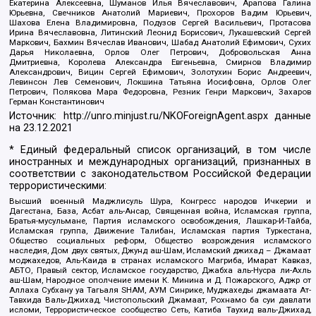
Екатерина Алексеевна, Шуманов Илья Вячеславович, Арапова Галина
Юрьевна, Свечников Анатолий Мариевич, Прохоров Вадим Юрьевич,
Шахова Елена Владимировна, Подузов Сергей Васильевич, Протасова
Ирина Вячеславовна, Литинский Леонид Борисович, Лукашевский Сергей
Маркович, Бахмин Вячеслав Иванович, Шабад Анатолий Ефимович, Сухих
Дарья Николаевна, Орлов Олег Петрович, Добровольская Анна
Дмитриевна, Королева Александра Евгеньевна, Смирнов Владимир
Александрович, Вицин Сергей Ефимович, Золотухин Борис Андреевич,
Левинсон Лев Семенович, Локшина Татьяна Иосифовна, Орлов Олег
Петрович, Полякова Мара Федоровна, Резник Генри Маркович, Захаров
Герман Константинович
Источник:
http://unro.minjust.ru/NKOForeignAgent.aspx
данные
на
23.12.2021
* Единый федеральный список организаций, в том числе
иностранных и международных организаций, признанных в
соответствии с законодательством Российской Федерации
террористическими:
Высший военный Маджлисуль Шура, Конгресс народов Ичкерии и
Дагестана, База, Асбат аль-Ансар, Священная война, Исламская группа,
Братья-мусульмане, Партия исламского освобождения, Лашкар-И-Тайба,
Исламская группа, Движение Талибан, Исламская партия Туркестана,
Общество социальных реформ, Общество возрождения исламского
наследия, Дом двух святых, Джунд аш-Шам, Исламский джихад – Джамаат
моджахедов, Аль-Каида в странах исламского Магриба, Имарат Кавказ,
АБТО, Правый сектор, Исламское государство, Джабха аль-Нусра ли-Ахль
аш-Шам, Народное ополчение имени К. Минина и Д. Пожарского, Аджр от
Аллаха Субхану уа Тагьаля SHAM, АУМ Синрике, Муджахеды джамаата Ат-
Тавхида Валь-Джихад, Чистопольский Джамаат, Рохнамо ба суи давлати
исломи, Террористическое сообщество Сеть, Катиба Таухид валь-Джихад,