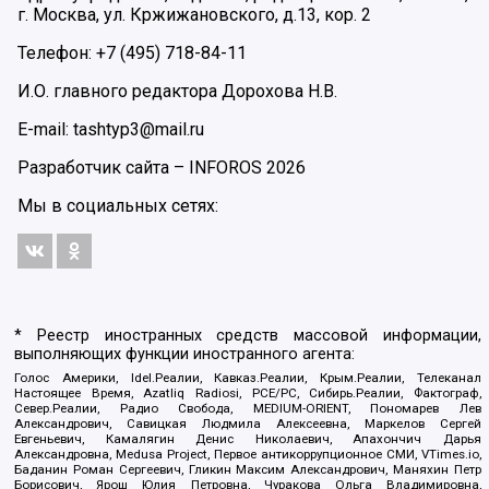
г. Москва, ул. Кржижановского, д.13, кор. 2
Телефон: +7 (495) 718-84-11
И.О. главного редактора Дорохова Н.В.
E-mail: tashtyp3@mail.ru
Разработчик сайта –
INFOROS
2026
Мы в социальных сетях:
* Реестр иностранных средств массовой информации,
выполняющих функции иностранного агента:
Голос Америки, Idel.Реалии, Кавказ.Реалии, Крым.Реалии, Телеканал
Настоящее Время, Azatliq Radiosi, PCE/PC, Сибирь.Реалии, Фактограф,
Север.Реалии, Радио Свобода, MEDIUM-ORIENT, Пономарев Лев
Александрович, Савицкая Людмила Алексеевна, Маркелов Сергей
Евгеньевич, Камалягин Денис Николаевич, Апахончич Дарья
Александровна, Medusa Project, Первое антикоррупционное СМИ, VTimes.io,
Баданин Роман Сергеевич, Гликин Максим Александрович, Маняхин Петр
Борисович, Ярош Юлия Петровна, Чуракова Ольга Владимировна,