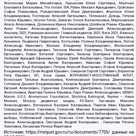
Железнова Мария Михайловна, Лукьянова Юлия Сергеевна, Маетная
Елизавета Витальевна, The Insider SIA, Рубин Михаил Аркадьевич, Гройсман
Софья Романовна, Рождественский Илья Дмитриевич, Апухтина Юлия
Владимировна, Постернак Алексей Евгеньевич, Телеканал Дождь, Петров
Степан Юрьевич, Istories fonds, Шмагун Олеся Валентиновна, Мароховская
Алеся Алексеевна, Долинина Ирина Николаевна, Шлейнов Роман Юрьевич,
Анин Роман Александрович, Великовский Дмитрий Александрович,
Альтаир 2021, Ромашки монолит, Главный редактор 2021, Вега 2021, Важные
иноагенты, Каткова Вероника Вячеславовна, Карезина Инна Павловна,
Кузьмина Людмила Гавриловна, Костылева Полина Владимировна, Лютов
Александр Иванович, Жилкин Владимир Владимирович, Жилинский
Владимир Александрович, Тихонов Михаил Сергеевич, Пискунов Сергей
Евгеньевич, Ковин Виталий Сергеевич, Кильтау Екатерина Викторовна,
Любарев Аркадий Ефимович, Гурман Юрий Альбертович, Грезев Александр
Викторович, Важенков Артем Валерьевич, Иванова София Юрьевна,
Пигалкин Илья Валерьевич, Петров Алексей Викторович, Егоров Владимир
Владимирович, Гусев Андрей Юрьевич, Смирнов Сергей Сергеевич, Верзилов
Петр Юрьевич, ЗП, Зона права, ЖУРНАЛИСТ-ИНОСТРАННЫЙ АГЕНТ,
Вольтская Татьяна Анатольевна, Клепиковская Екатерина Дмитриевна,
Сотников Даниил Владимирович, Захаров Андрей Вячеславович, Симонов
Евгений Алексеевич, Сурначева Елизавета Дмитриевна, Соловьева Елена
Анатольевна, Арапова Галина Юрьевна, Перл Роман Александрович, МЕМО,
Mason G.E.S. Anonymous Foundation, Stichting Bellingcat, Якутия – Наше
Мнение, Москоу диджитал медиа, РС-Балт, Заговора Максим
Александрович, Ветошкина Валерия Валерьевна, Павлов Иван Юрьевич,
Скворцова Елена Сергеевна, Оленичев Максим Владимирович, Как бы
инагент, Кочетков Игорь Викторович, Иркутский союз библиофилов, Честные
выборы, Нобелевский призыв, Еланчик Олег Александрович, Григорьева
Алина Александровна, Григорьев Андрей Валерьевич , Гималова Регина
Эмилевна, Хисамова Регина Фаритовна
Источник:
https://minjust.gov.ru/ru/documents/7755/
данные на