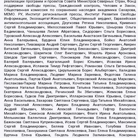
реализации программ и проектов Совета Министров Северных Стран, Фонд
поддержки свободы прессы, Гражданский контроль, Человек и Закон,
Общественная комиссия по сохранению наследия академика Сахарова,
МЕМО. РУ, Институт региональной прессы, Институт Развития Свободы
Информации, Экозащита!-Женсовет, Общественный вердикт, Евразийская
антимонопольная ассоциация, Дзугкоева Регина Николаевна, Кривенко
Сергей Владимирович, Милославский Павел Юрьевич, Шнырова Ольга
Вадимовна, Чанышева Лилия Айратовна, Сидорович Ольга Борисовна,
Туровский Александр Алексеевич, Васильева Анастасия Евгеньевна, Ривина
Анна Валерьевна, Бурдина Юлия Владимировна, Бойко Анатолий
Николаевич, Пивоваров Андрей Сергеевич, Дугин Сергей Георгиевич, Аверин
Виталий Евгеньевич, Барахоев Магомед Бекханович, Шевченко Дмитрий
Александрович, Шарипков Олег Викторович, Мошель Ирина Ароновна,
Шведов Григорий Сергеевич, Пономарев Лев Александрович, Созаев
Валерий Валерьевич, Каргалицкий Борис Юльевич, Исакова Ирина
Александровна, Исламов Тимур Рифгатович, Романова Ольга Евгеньевна,
Щаров Сергей Алексадрович, Цирульников Борис Альбертович, Халидова
Марина Владимировна, Людевиг Марина Зариевна, Федотова Галина
Анатольевна, Паутов Юрий Анатольевич, Верховский Александр Маркович,
Пислакова-Паркер Марина Петровна, Кочеткова Татьяна Владимировна,
Чуркина Наталья Валерьевна, Акимова Татьяна Николаевна, Золотарева
Екатерина Александровна, Рачинский Ян Збигневич, Жемкова Елена
Борисовна, Гудков Лев Дмитриевич, Илларионова Юлия Юрьевна, Саранг
Анна Васильевна, Захарова Светлана Сергеевна, Щур Татьяна Михайловна,
Щур Николай Алексеевич, Аверин Владимир Анатольевич, Блинушов
Андрей Юрьевич, Мосин Алексей Геннадьевич, Гефтер Валентин
Михайлович, Симонов Алексей Кириллович, Флиге Ирина Анатольевна,
Мельникова Валентина Дмитриевна, Вититинова Елена Владимировна,
Баженова Светлана Куприяновна, Исаев Сергей Владимирович, Максимов
Сергей Владимирович, Беляев Сергей Иванович, Голубева Елена
Николаевна, Ганнушкина Светлана Алексеевна, Закс Елена Владимировна,
Буртина Елена Юрьевна, Гендель Людмила Залмановна, Кокорина