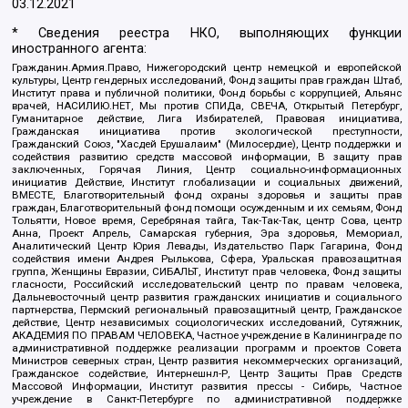
03.12.2021
* Сведения реестра НКО, выполняющих функции
иностранного агента:
Гражданин.Армия.Право, Нижегородский центр немецкой и европейской
культуры, Центр гендерных исследований, Фонд защиты прав граждан Штаб,
Институт права и публичной политики, Фонд борьбы с коррупцией, Альянс
врачей, НАСИЛИЮ.НЕТ, Мы против СПИДа, СВЕЧА, Открытый Петербург,
Гуманитарное действие, Лига Избирателей, Правовая инициатива,
Гражданская инициатива против экологической преступности,
Гражданский Союз, "Хасдей Ерушалаим" (Милосердие), Центр поддержки и
содействия развитию средств массовой информации, В защиту прав
заключенных, Горячая Линия, Центр социально-информационных
инициатив Действие, Институт глобализации и социальных движений,
ВМЕСТЕ, Благотворительный фонд охраны здоровья и защиты прав
граждан, Благотворительный фонд помощи осужденным и их семьям, Фонд
Тольятти, Новое время, Серебряная тайга, Так-Так-Так, центр Сова, центр
Анна, Проект Апрель, Самарская губерния, Эра здоровья, Мемориал,
Аналитический Центр Юрия Левады, Издательство Парк Гагарина, Фонд
содействия имени Андрея Рылькова, Сфера, Уральская правозащитная
группа, Женщины Евразии, СИБАЛЬТ, Институт прав человека, Фонд защиты
гласности, Российский исследовательский центр по правам человека,
Дальневосточный центр развития гражданских инициатив и социального
партнерства, Пермский региональный правозащитный центр, Гражданское
действие, Центр независимых социологических исследований, Сутяжник,
АКАДЕМИЯ ПО ПРАВАМ ЧЕЛОВЕКА, Частное учреждение в Калининграде по
административной поддержке реализации программ и проектов Совета
Министров северных стран, Центр развития некоммерческих организаций,
Гражданское содействие, Интернешнл-Р, Центр Защиты Прав Средств
Массовой Информации, Институт развития прессы - Сибирь, Частное
учреждение в Санкт-Петербурге по административной поддержке