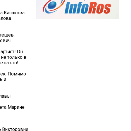
а Казакова
алова
тешев.
ьевич
артист! Он
 не только в
е за это!
век. Помимо
ь и
Главы
ета Марине
е Викторовне