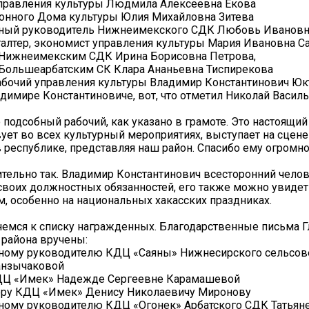
управления культуры Людмила Алексеевна Екова
онного Дома культуры Юлия Михайловна Зитева
ный руководитель Нижнеимекского СДК Любовь Ивановн
алтер, экономист управления культуры Мария Ивановна С
Нижнеимекским СДК Ирина Борисовна Петрова,
Большеарбатским СК Клара Ананьевна Тиспирекова
абочий управления культуры Владимир Константинович Юк
адимире Константиновиче, вот, что отметил Николай Васил
 подсобный рабочий, как указано в грамоте. Это настоящий 
вует во всех культурный мероприятиях, выступает на сцене
в республике, представляя наш район. Спасибо ему огромно
ительно так. Владимир Константинович всесторонний чело
воих должностных обязанностей, его также можно увидет
 особенно на национальных хакасских праздниках.
немся к списку награжденных. Благодарственные письма 
района вручены:
ному руководителю КДЦ «Саяны» Нижнесирского сельсов
анзычаковой
ДЦ «Имек» Надежде Сергеевне Карамашевой
ору КДЦ «Имек» Денису Николаевичу Миронову
ному руководителю КДЦ «Огонек» Арбатского СДК Татьян