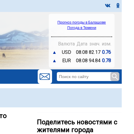
Прогноз погоды в Балашове
Погода в Тюмени
Валюта
Дата
знач.
изм.
▲
USD
08.08
82.17
0.76
▲
EUR
08.08
94.84
0.78
то
Поделитесь новостями с
жителями города