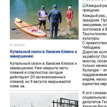
Каждый раз, 
праздник. Пр
эмоциями, ос
костюмов и б
Таштыпском р
культуры.
С приветстве
07.08.2026
Чебодаев:
Купальный сезон в Хакасии близок к
Дорогие колл
завершению
за работу! О
многое, посв
Купальный сезон в Хакасии близок к
только начин
завершению Уже закрыта часть
Культура – э
пляжей и спаспостов сегодня
поддерживает
действуют 20 организованных
видим, наско
пляжей, но 9 августа закрывается
единства нар
пляж на...
К его словам
социальным в
депутатов Ге
Хакасия Васи