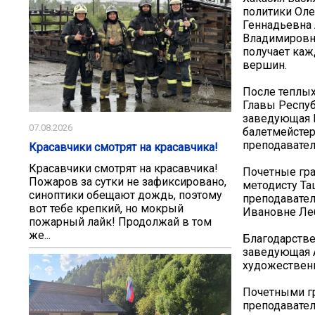
политики Оле
Геннадьевна 
Владимировна
получает каж
вершин.
После теплых
Главы Респуб
заведующая 
07.08.2026
балетмейстер
преподавате
Красавчики смотрят на красавчика!
Красавчики смотрят на красавчика!
Почетные гра
Пожаров за сутки не зафиксировано,
методисту Та
синоптики обещают дождь, поэтому
преподавате
вот тебе крепкий, но мокрый
Ивановне Ле
пожарный лайк! Продолжай в том
же...
Благодарств
заведующая 
художествен
Почетными г
преподавате