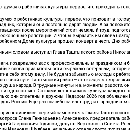
думая о работниках культуры первое, что приходит в голов
аздник, который они постоянно дарят людям. А за положи
тавшихся после мероприятий стоит немалый труд: подгото
есконечные репетиции. И чтобы выразить им слова благо
айонном Доме культуры прошел концерт в честь Дня раб
нным словом выступил Глава Таштыпского района Никола
еги, поздравляю вас с профессиональным праздником и 
собые слова признательности выражаю ветеранам, которые
ятив себя этому делу. Не будем забывать о молодых ребят
ают свой путь. Таштыпский район – это кладезь творчески
то душа народа. В трудные минуты и в моменты радости, он
 и вдохновляет. Сотнями лет ковалась культура каждого н
лько они сплетены и дружны. Недаром 2026 год объявлен
одов России. Еще раз спасибо за ваш труд и с праздником 
 присоединились: первый заместитель Главы Таштыпского
опроса Елена Геннадьевна Алексеенко, председатель рай
оргий Гаврилович Тодинов, депутат Верховного Совета Ре
лий Иванович Шулбаев, начальник отдела спорта, туризма