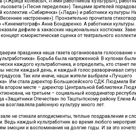
 («Жрица колбасы», «Гимн работников культуры»), работн
льсовета («Песня переделка»). Танцами зрителей порадов
 коллектив «Сибирячка» («Лада») и работники культуры 
«Весеннее настроение»). Пронзительно прочитала стихотво
 «Кинематограф» Анна Бондаренко. А работники культуры
оказали дефиле в хакасских национальных костюмах. Зав
концерт юмористическая сценка от театрального коллект
дверии праздника наша газета организовала голосование 
ультработника». Борьба была напряженной. В купонах был
чески каждого культработника, и определить, кто станет 
ны несли каждый день, и каждый голос разворачивал ситу
градусов. Так или иначе, наши жители выбрали «Лучшего
ка». Им стала директор Большесейского СДК Людмила Ви
На втором месте – директор Центральной библиотеки Люд
тионовна, на третьем – социальный координатор республ
а «Защитники Отечества» по Таштыпскому району Елена 
на возглавляла районную культуру много лет.
в зале не стихали аплодисменты, теплые поздравления и сл
и. Ведь каждый культработник во время любого мероприя
ям эмоции и воспоминания на долгие годы. И за это хочетс