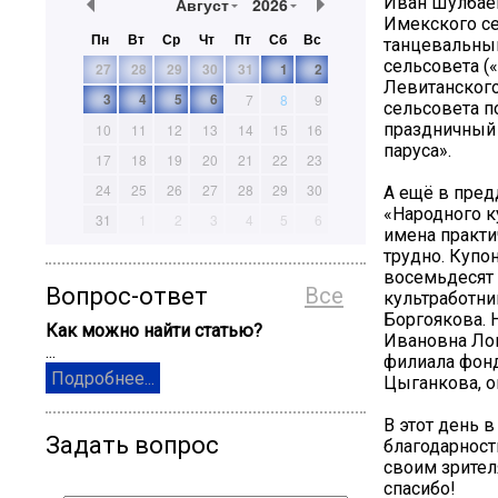
Иван Шулбаев
Август
2026
Имекского се
Пн
Вт
Ср
Чт
Пт
Сб
Вс
танцевальный
сельсовета (
27
28
29
30
31
1
2
Левитанского
3
4
5
6
7
8
9
сельсовета п
праздничный 
10
11
12
13
14
15
16
паруса».
17
18
19
20
21
22
23
24
25
26
27
28
29
30
А ещё в пред
«Народного к
31
1
2
3
4
5
6
имена практи
трудно. Купо
восемьдесят 
Вопрос-ответ
Все
культработни
Боргоякова. 
Как можно найти статью?
Ивановна Лок
...
филиала фонд
Подробнее...
Цыганкова, о
В этот день 
Задать вопрос
благодарност
своим зрител
спасибо!