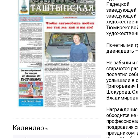
Радецкой
заведующей 
заведующей 
художествен
Тюмиреково
художествен
Почетными гр
двенадцать –
Не забыли и 
стараются рав
посвятил себ
услышали в с
Григорьевич
Шокурова, Ол
Владимировн
Награждение 
обходится не
профессиональ
поздравляя с
Календарь
праздником, 