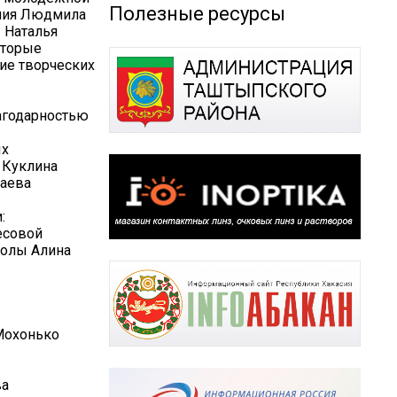
Полезные ресурсы
ания Людмила
 Наталья
оторые
ие творческих
агодарностью
ых
 Куклина
баева
:
есовой
колы Алина
Мохонько
ва