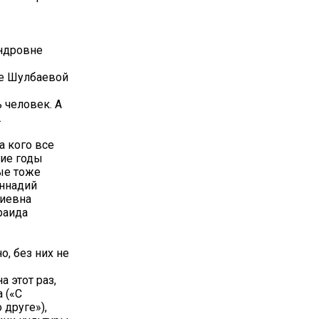
ндровне
е Шулбаевой
 человек. А
.
а кого все
гие годы
ые тоже
еннадий
риевна
раида
, без них не
а этот раз,
 («С
 друге»),