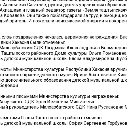
г Ананьевич Сагатаев, руководитель управления образов
Ахпашева и главный редактор газеты «Земля таштыпская»
 Ковалева. Они также поблагодарили за труд и эмоции, к
дый зритель. И пожелали неиссякаемой энергии и покорен
 слов поздравления началась церемония награждения. Бл
лики Хакасия были отмечены:
Малоарбатским СДК Людмила Александровна Безматерн
 Таштыпского районного Дома культуры Ольга Романовна
ль детской музыкальной школы Елена Владимировна Шул
моты Министерства культуры Республики Хакасия вручили
штыпского краеведческого музея Ирине Анатольевне Киз
лю дополнительного образования детской музыкальной ш
бедевой
енными письмами Министерства культуры награждены:
Анчулского СДК Эрна Ивановна Миягашева
ный руководитель Малоарбатского СДК Нина Руслановна 
рамотами Главы Таштыпского района отмечены:
ль детской музыкальной школы София Сергеевна Горбуно