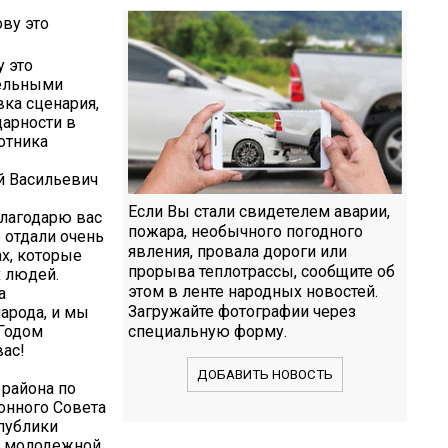
у это
тельными
вка сценария,
дарности в
отника
й Васильевич
Если Вы стали свидетелем аварии,
благодарю вас
пожара, необычного погодного
 отдали очень
явления, провала дороги или
ах, которые
прорыва теплотрассы, сообщите об
х людей.
этом в ленте народных новостей.
а
Загружайте фотографии через
арода, и мы
 Годом
специальную форму.
вас!
ДОБАВИТЬ НОВОСТЬ
 района по
онного Совета
спублики
 и молодежной