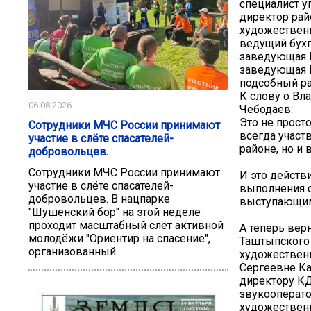
специалист 
директор рай
художествен
ведущий бухг
заведующая 
заведующая 
подсобный р
К слову о Вл
06.08.2026
Чебодаев:
Это не просто
Сотрудники МЧС России принимают
всегда участ
участие в слёте спасателей-
районе, но и 
добровольцев.
Сотрудники МЧС России принимают
И это действ
участие в слёте спасателей-
выполнения с
добровольцев. В нацпарке
выступающим,
"Шушенский бор" на этой неделе
проходит масштабный слёт активной
А теперь вер
молодёжи "Ориентир на спасение",
Таштыпского 
организованный...
художествен
Сергеевне К
директору К
звукооперат
художествен