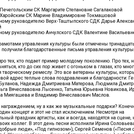
Печегольским СК Маргарите Степановне Сагалаковой
Харойским СК Марине Владимировне Токмашовой
ному руководителю Верх-Таштыпского СДК Дарье Алекса
й
ному руководителю Анчулского СДК Валентине Васильевн
амотами управления культуры были отмечены тринадцать
 получили благодарственные письма управления культуры
про тех, кто подает пример молодому поколению. Про тех, н
няться, кто до сих пор живет с огоньком в глазах, кто мно
я творческому ремеслу. Это все ветераны культуры, котор
вой адрес теплые слова поздравления и благодарности: Г
 Буланов, Надежда Дмитриевна Матерова, Людмила Дмит
ьга Вячеславовна Лысенко, Татьяна Юрьевна Новикова, И
а Миягашева и Владимир Вячеславович Маслов.
награждением, ну а как же музыкальные подарки? Конечно
 один концерт и этот не стал исключением. Несмотря на
ный праздник артисты, как и всегда, находятся на сцене, н
воих коллег. В этот день песни исполнили Ирина Соловьева
добрые люди», «Под гипнозом»), Сергей Семенов («Песня о