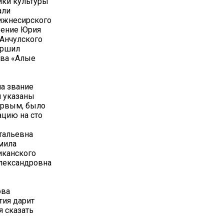
ики культуры
али
Нижнесирского
рение Юрия
 Анчулского
ершил
ива «Алые
на звание
и указаны
первым, было
ацию на сто
тальевна
мила
иканского
Александровна
ова
тия дарит
я сказать