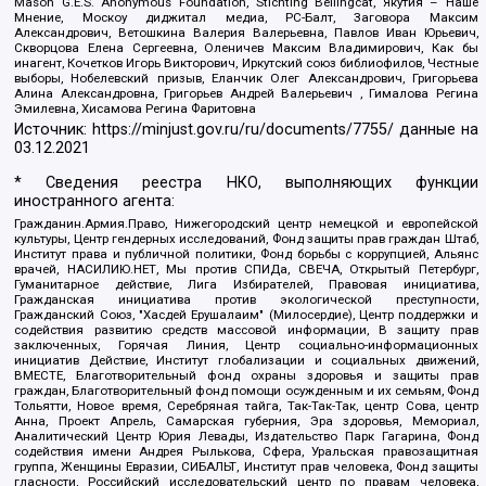
Mason G.E.S. Anonymous Foundation, Stichting Bellingcat, Якутия – Наше
Мнение, Москоу диджитал медиа, РС-Балт, Заговора Максим
Александрович, Ветошкина Валерия Валерьевна, Павлов Иван Юрьевич,
Скворцова Елена Сергеевна, Оленичев Максим Владимирович, Как бы
инагент, Кочетков Игорь Викторович, Иркутский союз библиофилов, Честные
выборы, Нобелевский призыв, Еланчик Олег Александрович, Григорьева
Алина Александровна, Григорьев Андрей Валерьевич , Гималова Регина
Эмилевна, Хисамова Регина Фаритовна
Источник:
https://minjust.gov.ru/ru/documents/7755/
данные на
03.12.2021
* Сведения реестра НКО, выполняющих функции
иностранного агента:
Гражданин.Армия.Право, Нижегородский центр немецкой и европейской
культуры, Центр гендерных исследований, Фонд защиты прав граждан Штаб,
Институт права и публичной политики, Фонд борьбы с коррупцией, Альянс
врачей, НАСИЛИЮ.НЕТ, Мы против СПИДа, СВЕЧА, Открытый Петербург,
Гуманитарное действие, Лига Избирателей, Правовая инициатива,
Гражданская инициатива против экологической преступности,
Гражданский Союз, "Хасдей Ерушалаим" (Милосердие), Центр поддержки и
содействия развитию средств массовой информации, В защиту прав
заключенных, Горячая Линия, Центр социально-информационных
инициатив Действие, Институт глобализации и социальных движений,
ВМЕСТЕ, Благотворительный фонд охраны здоровья и защиты прав
граждан, Благотворительный фонд помощи осужденным и их семьям, Фонд
Тольятти, Новое время, Серебряная тайга, Так-Так-Так, центр Сова, центр
Анна, Проект Апрель, Самарская губерния, Эра здоровья, Мемориал,
Аналитический Центр Юрия Левады, Издательство Парк Гагарина, Фонд
содействия имени Андрея Рылькова, Сфера, Уральская правозащитная
группа, Женщины Евразии, СИБАЛЬТ, Институт прав человека, Фонд защиты
гласности, Российский исследовательский центр по правам человека,