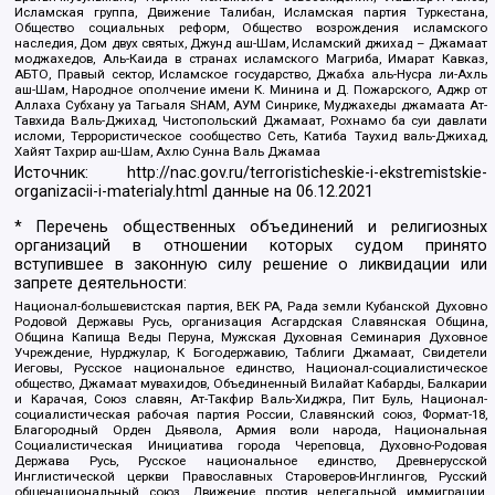
Исламская группа, Движение Талибан, Исламская партия Туркестана,
Общество социальных реформ, Общество возрождения исламского
наследия, Дом двух святых, Джунд аш-Шам, Исламский джихад – Джамаат
моджахедов, Аль-Каида в странах исламского Магриба, Имарат Кавказ,
АБТО, Правый сектор, Исламское государство, Джабха аль-Нусра ли-Ахль
аш-Шам, Народное ополчение имени К. Минина и Д. Пожарского, Аджр от
Аллаха Субхану уа Тагьаля SHAM, АУМ Синрике, Муджахеды джамаата Ат-
Тавхида Валь-Джихад, Чистопольский Джамаат, Рохнамо ба суи давлати
исломи, Террористическое сообщество Сеть, Катиба Таухид валь-Джихад,
Хайят Тахрир аш-Шам, Ахлю Сунна Валь Джамаа
Источник:
http://nac.gov.ru/terroristicheskie-i-ekstremistskie-
organizacii-i-materialy.html
данные на
06.12.2021
* Перечень общественных объединений и религиозных
организаций в отношении которых судом принято
вступившее в законную силу решение о ликвидации или
запрете деятельности:
Национал-большевистская партия, ВЕК РА, Рада земли Кубанской Духовно
Родовой Державы Русь, организация Асгардская Славянская Община,
Община Капища Веды Перуна, Мужская Духовная Семинария Духовное
Учреждение, Нурджулар, К Богодержавию, Таблиги Джамаат, Свидетели
Иеговы, Русское национальное единство, Национал-социалистическое
общество, Джамаат мувахидов, Объединенный Вилайат Кабарды, Балкарии
и Карачая, Союз славян, Ат-Такфир Валь-Хиджра, Пит Буль, Национал-
социалистическая рабочая партия России, Славянский союз, Формат-18,
Благородный Орден Дьявола, Армия воли народа, Национальная
Социалистическая Инициатива города Череповца, Духовно-Родовая
Держава Русь, Русское национальное единство, Древнерусской
Инглистической церкви Православных Староверов-Инглингов, Русский
общенациональный союз, Движение против нелегальной иммиграции,