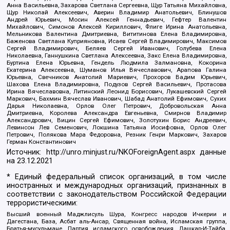
Анна Васильевна, Захарова Светлана Сергеевна, Щур Татьяна Михайловна,
Щур Николай Алексеевич, Аверин Владимир Анатольевич, Блинушов
Андрей Юрьевич, Мосин Алексей Геннадьевич, Гефтер Валентин
Михайлович, Симонов Алексей Кириллович, Флиге Ирина Анатольевна,
Мельникова Валентина Дмитриевна, Вититинова Елена Владимировна,
Баженова Светлана Куприяновна, Исаев Сергей Владимирович, Максимов
Сергей Владимирович, Беляев Сергей Иванович, Голубева Елена
Николаевна, Ганнушкина Светлана Алексеевна, Закс Елена Владимировна,
Буртина Елена Юрьевна, Гендель Людмила Залмановна, Кокорина
Екатерина Алексеевна, Шуманов Илья Вячеславович, Арапова Галина
Юрьевна, Свечников Анатолий Мариевич, Прохоров Вадим Юрьевич,
Шахова Елена Владимировна, Подузов Сергей Васильевич, Протасова
Ирина Вячеславовна, Литинский Леонид Борисович, Лукашевский Сергей
Маркович, Бахмин Вячеслав Иванович, Шабад Анатолий Ефимович, Сухих
Дарья Николаевна, Орлов Олег Петрович, Добровольская Анна
Дмитриевна, Королева Александра Евгеньевна, Смирнов Владимир
Александрович, Вицин Сергей Ефимович, Золотухин Борис Андреевич,
Левинсон Лев Семенович, Локшина Татьяна Иосифовна, Орлов Олег
Петрович, Полякова Мара Федоровна, Резник Генри Маркович, Захаров
Герман Константинович
Источник:
http://unro.minjust.ru/NKOForeignAgent.aspx
данные
на
23.12.2021
* Единый федеральный список организаций, в том числе
иностранных и международных организаций, признанных в
соответствии с законодательством Российской Федерации
террористическими:
Высший военный Маджлисуль Шура, Конгресс народов Ичкерии и
Дагестана, База, Асбат аль-Ансар, Священная война, Исламская группа,
Братья-мусульмане, Партия исламского освобождения, Лашкар-И-Тайба,