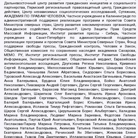
Дальневосточный центр развития гражданских инициатив и социального
партнерства, Пермский региональный правозащитный центр, Гражданское
действие, Центр независимых социологических исследований, Сутяжник,
АКАДЕМИЯ ПО ПРАВАМ ЧЕЛОВЕКА, Частное учреждение в Калининграде по
административной поддержке реализации программ и проектов Совета
Министров северных стран, Центр развития некоммерческих организаций,
Гражданское содействие, Интернешнл-Р, Центр Защиты Прав Средств
Массовой Информации, Институт развития прессы - Сибирь, Частное
учреждение в Санкт-Петербурге по административной поддержке
реализации программ и проектов Совета Министров Северных Стран, Фонд
поддержки свободы прессы, Гражданский контроль, Человек и Закон,
Общественная комиссия по сохранению наследия академика Сахарова,
МЕМО. РУ, Институт региональной прессы, Институт Развития Свободы
Информации, Экозащита!-Женсовет, Общественный вердикт, Евразийская
антимонопольная ассоциация, Дзугкоева Регина Николаевна, Кривенко
Сергей Владимирович, Милославский Павел Юрьевич, Шнырова Ольга
Вадимовна, Чанышева Лилия Айратовна, Сидорович Ольга Борисовна,
Туровский Александр Алексеевич, Васильева Анастасия Евгеньевна, Ривина
Анна Валерьевна, Бурдина Юлия Владимировна, Бойко Анатолий
Николаевич, Пивоваров Андрей Сергеевич, Дугин Сергей Георгиевич, Аверин
Виталий Евгеньевич, Барахоев Магомед Бекханович, Шевченко Дмитрий
Александрович, Шарипков Олег Викторович, Мошель Ирина Ароновна,
Шведов Григорий Сергеевич, Пономарев Лев Александрович, Созаев
Валерий Валерьевич, Каргалицкий Борис Юльевич, Исакова Ирина
Александровна, Исламов Тимур Рифгатович, Романова Ольга Евгеньевна,
Щаров Сергей Алексадрович, Цирульников Борис Альбертович, Халидова
Марина Владимировна, Людевиг Марина Зариевна, Федотова Галина
Анатольевна, Паутов Юрий Анатольевич, Верховский Александр Маркович,
Пислакова-Паркер Марина Петровна, Кочеткова Татьяна Владимировна,
Чуркина Наталья Валерьевна, Акимова Татьяна Николаевна, Золотарева
Екатерина Александровна, Рачинский Ян Збигневич, Жемкова Елена
Борисовна, Гудков Лев Дмитриевич, Илларионова Юлия Юрьевна, Саранг