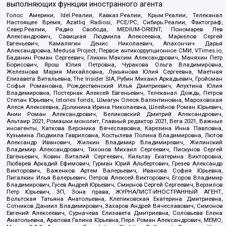
выполняющих функции иностранного агента:
Голос Америки, Idel.Реалии, Кавказ.Реалии, Крым.Реалии, Телеканал
Настоящее Время, Azatliq Radiosi, PCE/PC, Сибирь.Реалии, Фактограф,
Север.Реалии, Радио Свобода, MEDIUM-ORIENT, Пономарев Лев
Александрович, Савицкая Людмила Алексеевна, Маркелов Сергей
Евгеньевич, Камалягин Денис Николаевич, Апахончич Дарья
Александровна, Medusa Project, Первое антикоррупционное СМИ, VTimes.io,
Баданин Роман Сергеевич, Гликин Максим Александрович, Маняхин Петр
Борисович, Ярош Юлия Петровна, Чуракова Ольга Владимировна,
Железнова Мария Михайловна, Лукьянова Юлия Сергеевна, Маетная
Елизавета Витальевна, The Insider SIA, Рубин Михаил Аркадьевич, Гройсман
Софья Романовна, Рождественский Илья Дмитриевич, Апухтина Юлия
Владимировна, Постернак Алексей Евгеньевич, Телеканал Дождь, Петров
Степан Юрьевич, Istories fonds, Шмагун Олеся Валентиновна, Мароховская
Алеся Алексеевна, Долинина Ирина Николаевна, Шлейнов Роман Юрьевич,
Анин Роман Александрович, Великовский Дмитрий Александрович,
Альтаир 2021, Ромашки монолит, Главный редактор 2021, Вега 2021, Важные
иноагенты, Каткова Вероника Вячеславовна, Карезина Инна Павловна,
Кузьмина Людмила Гавриловна, Костылева Полина Владимировна, Лютов
Александр Иванович, Жилкин Владимир Владимирович, Жилинский
Владимир Александрович, Тихонов Михаил Сергеевич, Пискунов Сергей
Евгеньевич, Ковин Виталий Сергеевич, Кильтау Екатерина Викторовна,
Любарев Аркадий Ефимович, Гурман Юрий Альбертович, Грезев Александр
Викторович, Важенков Артем Валерьевич, Иванова София Юрьевна,
Пигалкин Илья Валерьевич, Петров Алексей Викторович, Егоров Владимир
Владимирович, Гусев Андрей Юрьевич, Смирнов Сергей Сергеевич, Верзилов
Петр Юрьевич, ЗП, Зона права, ЖУРНАЛИСТ-ИНОСТРАННЫЙ АГЕНТ,
Вольтская Татьяна Анатольевна, Клепиковская Екатерина Дмитриевна,
Сотников Даниил Владимирович, Захаров Андрей Вячеславович, Симонов
Евгений Алексеевич, Сурначева Елизавета Дмитриевна, Соловьева Елена
Анатольевна, Арапова Галина Юрьевна, Перл Роман Александрович, МЕМО,