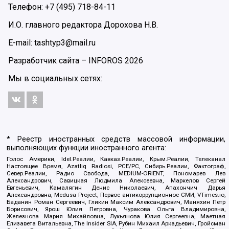
Телефон: +7 (495) 718-84-11
И.О. главного редактора Дорохова Н.В.
E-mail: tashtyp3@mail.ru
Разработчик сайта –
INFOROS
2026
Мы в социальных сетях:
* Реестр иностранных средств массовой информации,
выполняющих функции иностранного агента:
Голос Америки, Idel.Реалии, Кавказ.Реалии, Крым.Реалии, Телеканал
Настоящее Время, Azatliq Radiosi, PCE/PC, Сибирь.Реалии, Фактограф,
Север.Реалии, Радио Свобода, MEDIUM-ORIENT, Пономарев Лев
Александрович, Савицкая Людмила Алексеевна, Маркелов Сергей
Евгеньевич, Камалягин Денис Николаевич, Апахончич Дарья
Александровна, Medusa Project, Первое антикоррупционное СМИ, VTimes.io,
Баданин Роман Сергеевич, Гликин Максим Александрович, Маняхин Петр
Борисович, Ярош Юлия Петровна, Чуракова Ольга Владимировна,
Железнова Мария Михайловна, Лукьянова Юлия Сергеевна, Маетная
Елизавета Витальевна, The Insider SIA, Рубин Михаил Аркадьевич, Гройсман