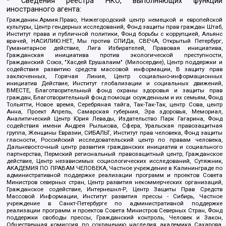
* Сведения реестра НКО, выполняющих функции
иностранного агента:
Гражданин.Армия.Право, Нижегородский центр немецкой и европейской
культуры, Центр гендерных исследований, Фонд защиты прав граждан Штаб,
Институт права и публичной политики, Фонд борьбы с коррупцией, Альянс
врачей, НАСИЛИЮ.НЕТ, Мы против СПИДа, СВЕЧА, Открытый Петербург,
Гуманитарное действие, Лига Избирателей, Правовая инициатива,
Гражданская инициатива против экологической преступности,
Гражданский Союз, "Хасдей Ерушалаим" (Милосердие), Центр поддержки и
содействия развитию средств массовой информации, В защиту прав
заключенных, Горячая Линия, Центр социально-информационных
инициатив Действие, Институт глобализации и социальных движений,
ВМЕСТЕ, Благотворительный фонд охраны здоровья и защиты прав
граждан, Благотворительный фонд помощи осужденным и их семьям, Фонд
Тольятти, Новое время, Серебряная тайга, Так-Так-Так, центр Сова, центр
Анна, Проект Апрель, Самарская губерния, Эра здоровья, Мемориал,
Аналитический Центр Юрия Левады, Издательство Парк Гагарина, Фонд
содействия имени Андрея Рылькова, Сфера, Уральская правозащитная
группа, Женщины Евразии, СИБАЛЬТ, Институт прав человека, Фонд защиты
гласности, Российский исследовательский центр по правам человека,
Дальневосточный центр развития гражданских инициатив и социального
партнерства, Пермский региональный правозащитный центр, Гражданское
действие, Центр независимых социологических исследований, Сутяжник,
АКАДЕМИЯ ПО ПРАВАМ ЧЕЛОВЕКА, Частное учреждение в Калининграде по
административной поддержке реализации программ и проектов Совета
Министров северных стран, Центр развития некоммерческих организаций,
Гражданское содействие, Интернешнл-Р, Центр Защиты Прав Средств
Массовой Информации, Институт развития прессы - Сибирь, Частное
учреждение в Санкт-Петербурге по административной поддержке
реализации программ и проектов Совета Министров Северных Стран, Фонд
поддержки свободы прессы, Гражданский контроль, Человек и Закон,
Общественная комиссия по сохранению наследия академика Сахарова,