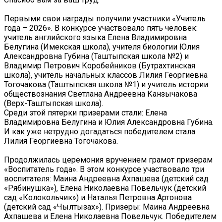
Первыми свои награды получили участники «Учитель
года – 2026». В конкурсе участвовало пять человек:
учитель английского языка Елена Владимировна
Белугина (Имекская школа), учителя биологии Юлия
Александровна Губина (Таштыпская школа №2) и
Владимир Петрович Коробейников (Бутрахтинская
школа), учитель начальных классов Лилия Георгиевна
Тогочакова (Таштыпская школа №1) и учитель истории
обществознания Светлана Андреевна Канзычакова
(Верх-Таштыпская школа).
Среди этой пятерки призерами стали: Елена
Владимировна Белугина и Юлия Александровна Губина.
И как уже нетрудно догадаться победителем стала
Лилия Георгиевна Тогочакова.
Продолжилась церемония вручением грамот призерам
«Воспитатель года». В этом конкурсе участвовало три
воспитателя: Маина Андреевна Ахпашева (детский сад
«Рябинушка»), Елена Николаевна Повельчук (детский
сад «Колокольчик») и Наталья Петровна Артонова
(детский сад «Чылтызах»). Призеры: Маина Андреевна
Ахпашева и Елена Николаевна Повельчук. Победителем