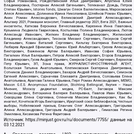
Софья Романовна, Рождественский Илья Дмитриевич, Апухтина Юлия
Владимировна, Постернак Алексей Евгеньевич, Телеканал Дождь, Петров
Степан Юрьевич, Istories fonds, Шмагун Олеся Валентиновна, Мароховская
Алеся Алексеевна, Долинина Ирина Николаевна, Шлейнов Роман Юрьевич,
Анин Роман Александрович, Великовский Дмитрий Александрович,
Альтаир 2021, Ромашки монолит, Главный редактор 2021, Вега 2021, Важные
иноагенты, Каткова Вероника Вячеславовна, Карезина Инна Павловна,
Кузьмина Людмила Гавриловна, Костылева Полина Владимировна, Лютов
Александр Иванович, Жилкин Владимир Владимирович, Жилинский
Владимир Александрович, Тихонов Михаил Сергеевич, Пискунов Сергей
Евгеньевич, Ковин Виталий Сергеевич, Кильтау Екатерина Викторовна,
Любарев Аркадий Ефимович, Гурман Юрий Альбертович, Грезев Александр
Викторович, Важенков Артем Валерьевич, Иванова София Юрьевна,
Пигалкин Илья Валерьевич, Петров Алексей Викторович, Егоров Владимир
Владимирович, Гусев Андрей Юрьевич, Смирнов Сергей Сергеевич, Верзилов
Петр Юрьевич, ЗП, Зона права, ЖУРНАЛИСТ-ИНОСТРАННЫЙ АГЕНТ,
Вольтская Татьяна Анатольевна, Клепиковская Екатерина Дмитриевна,
Сотников Даниил Владимирович, Захаров Андрей Вячеславович, Симонов
Евгений Алексеевич, Сурначева Елизавета Дмитриевна, Соловьева Елена
Анатольевна, Арапова Галина Юрьевна, Перл Роман Александрович, МЕМО,
Mason G.E.S. Anonymous Foundation, Stichting Bellingcat, Якутия – Наше
Мнение, Москоу диджитал медиа, РС-Балт, Заговора Максим
Александрович, Ветошкина Валерия Валерьевна, Павлов Иван Юрьевич,
Скворцова Елена Сергеевна, Оленичев Максим Владимирович, Как бы
инагент, Кочетков Игорь Викторович, Иркутский союз библиофилов, Честные
выборы, Нобелевский призыв, Еланчик Олег Александрович, Григорьева
Алина Александровна, Григорьев Андрей Валерьевич , Гималова Регина
Эмилевна, Хисамова Регина Фаритовна
Источник:
https://minjust.gov.ru/ru/documents/7755/
данные на
03.12.2021