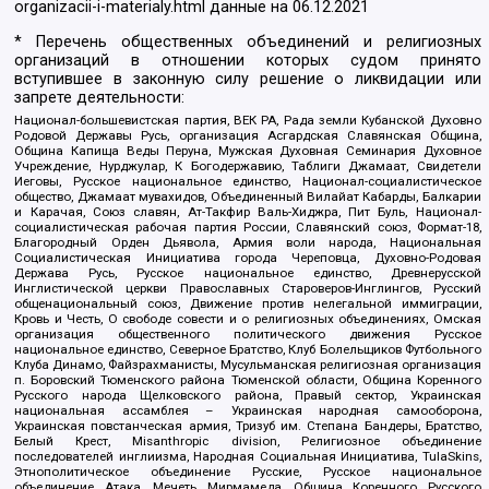
organizacii-i-materialy.html
данные на
06.12.2021
* Перечень общественных объединений и религиозных
организаций в отношении которых судом принято
вступившее в законную силу решение о ликвидации или
запрете деятельности:
Национал-большевистская партия, ВЕК РА, Рада земли Кубанской Духовно
Родовой Державы Русь, организация Асгардская Славянская Община,
Община Капища Веды Перуна, Мужская Духовная Семинария Духовное
Учреждение, Нурджулар, К Богодержавию, Таблиги Джамаат, Свидетели
Иеговы, Русское национальное единство, Национал-социалистическое
общество, Джамаат мувахидов, Объединенный Вилайат Кабарды, Балкарии
и Карачая, Союз славян, Ат-Такфир Валь-Хиджра, Пит Буль, Национал-
социалистическая рабочая партия России, Славянский союз, Формат-18,
Благородный Орден Дьявола, Армия воли народа, Национальная
Социалистическая Инициатива города Череповца, Духовно-Родовая
Держава Русь, Русское национальное единство, Древнерусской
Инглистической церкви Православных Староверов-Инглингов, Русский
общенациональный союз, Движение против нелегальной иммиграции,
Кровь и Честь, О свободе совести и о религиозных объединениях, Омская
организация общественного политического движения Русское
национальное единство, Северное Братство, Клуб Болельщиков Футбольного
Клуба Динамо, Файзрахманисты, Мусульманская религиозная организация
п. Боровский Тюменского района Тюменской области, Община Коренного
Русского народа Щелковского района, Правый сектор, Украинская
национальная ассамблея – Украинская народная самооборона,
Украинская повстанческая армия, Тризуб им. Степана Бандеры, Братство,
Белый Крест, Misanthropic division, Религиозное объединение
последователей инглиизма, Народная Социальная Инициатива, TulaSkins,
Этнополитическое объединение Русские, Русское национальное
объединение Атака, Мечеть Мирмамеда, Община Коренного Русского