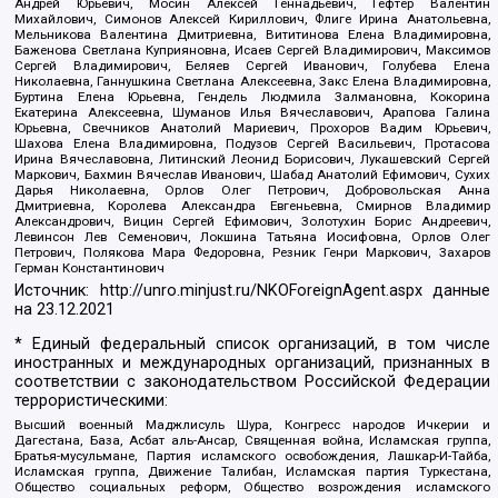
Андрей Юрьевич, Мосин Алексей Геннадьевич, Гефтер Валентин
Михайлович, Симонов Алексей Кириллович, Флиге Ирина Анатольевна,
Мельникова Валентина Дмитриевна, Вититинова Елена Владимировна,
Баженова Светлана Куприяновна, Исаев Сергей Владимирович, Максимов
Сергей Владимирович, Беляев Сергей Иванович, Голубева Елена
Николаевна, Ганнушкина Светлана Алексеевна, Закс Елена Владимировна,
Буртина Елена Юрьевна, Гендель Людмила Залмановна, Кокорина
Екатерина Алексеевна, Шуманов Илья Вячеславович, Арапова Галина
Юрьевна, Свечников Анатолий Мариевич, Прохоров Вадим Юрьевич,
Шахова Елена Владимировна, Подузов Сергей Васильевич, Протасова
Ирина Вячеславовна, Литинский Леонид Борисович, Лукашевский Сергей
Маркович, Бахмин Вячеслав Иванович, Шабад Анатолий Ефимович, Сухих
Дарья Николаевна, Орлов Олег Петрович, Добровольская Анна
Дмитриевна, Королева Александра Евгеньевна, Смирнов Владимир
Александрович, Вицин Сергей Ефимович, Золотухин Борис Андреевич,
Левинсон Лев Семенович, Локшина Татьяна Иосифовна, Орлов Олег
Петрович, Полякова Мара Федоровна, Резник Генри Маркович, Захаров
Герман Константинович
Источник:
http://unro.minjust.ru/NKOForeignAgent.aspx
данные
на
23.12.2021
* Единый федеральный список организаций, в том числе
иностранных и международных организаций, признанных в
соответствии с законодательством Российской Федерации
террористическими:
Высший военный Маджлисуль Шура, Конгресс народов Ичкерии и
Дагестана, База, Асбат аль-Ансар, Священная война, Исламская группа,
Братья-мусульмане, Партия исламского освобождения, Лашкар-И-Тайба,
Исламская группа, Движение Талибан, Исламская партия Туркестана,
Общество социальных реформ, Общество возрождения исламского