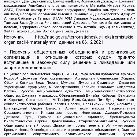
наследия, Дом двух святых, Джунд аш-Шам, Исламский джихад – Джамаат
моджахедов, Аль-Каида в странах исламского Магриба, Имарат Кавказ,
АБТО, Правый сектор, Исламское государство, Джабха аль-Нусра ли-Ахль
аш-Шам, Народное ополчение имени К. Минина и Д. Пожарского, Аджр от
Аллаха Субхану уа Тагьаля SHAM, АУМ Синрике, Муджахеды джамаата Ат-
Тавхида Валь-Джихад, Чистопольский Джамаат, Рохнамо ба суи давлати
исломи, Террористическое сообщество Сеть, Катиба Таухид валь-Джихад,
Хайят Тахрир аш-Шам, Ахлю Сунна Валь Джамаа
Источник:
http://nac.gov.ru/terroristicheskie-i-ekstremistskie-
organizacii-i-materialy.html
данные на
06.12.2021
* Перечень общественных объединений и религиозных
организаций в отношении которых судом принято
вступившее в законную силу решение о ликвидации или
запрете деятельности:
Национал-большевистская партия, ВЕК РА, Рада земли Кубанской Духовно
Родовой Державы Русь, организация Асгардская Славянская Община,
Община Капища Веды Перуна, Мужская Духовная Семинария Духовное
Учреждение, Нурджулар, К Богодержавию, Таблиги Джамаат, Свидетели
Иеговы, Русское национальное единство, Национал-социалистическое
общество, Джамаат мувахидов, Объединенный Вилайат Кабарды, Балкарии
и Карачая, Союз славян, Ат-Такфир Валь-Хиджра, Пит Буль, Национал-
социалистическая рабочая партия России, Славянский союз, Формат-18,
Благородный Орден Дьявола, Армия воли народа, Национальная
Социалистическая Инициатива города Череповца, Духовно-Родовая
Держава Русь, Русское национальное единство, Древнерусской
Инглистической церкви Православных Староверов-Инглингов, Русский
общенациональный союз, Движение против нелегальной иммиграции,
Кровь и Честь, О свободе совести и о религиозных объединениях, Омская
организация общественного политического движения Русское