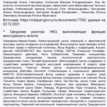
Скворцова Елена Сергеевна, Оленичев Максим Владимирович, Как бы
инагент, Кочетков Игорь Викторович, Иркутский союз библиофилов, Честные
выборы, Нобелевский призыв, Еланчик Олег Александрович, Григорьева
Алина Александровна, Григорьев Андрей Валерьевич , Гималова Регина
Эмилевна, Хисамова Регина Фаритовна
Источник:
https://minjust.gov.ru/ru/documents/7755/
данные на
03.12.2021
* Сведения реестра НКО, выполняющих функции
иностранного агента:
Гражданин.Армия.Право, Нижегородский центр немецкой и европейской
культуры, Центр гендерных исследований, Фонд защиты прав граждан Штаб,
Институт права и публичной политики, Фонд борьбы с коррупцией, Альянс
врачей, НАСИЛИЮ.НЕТ, Мы против СПИДа, СВЕЧА, Открытый Петербург,
Гуманитарное действие, Лига Избирателей, Правовая инициатива,
Гражданская инициатива против экологической преступности,
Гражданский Союз, "Хасдей Ерушалаим" (Милосердие), Центр поддержки и
содействия развитию средств массовой информации, В защиту прав
заключенных, Горячая Линия, Центр социально-информационных
инициатив Действие, Институт глобализации и социальных движений,
ВМЕСТЕ, Благотворительный фонд охраны здоровья и защиты прав
граждан, Благотворительный фонд помощи осужденным и их семьям, Фонд
Тольятти, Новое время, Серебряная тайга, Так-Так-Так, центр Сова, центр
Анна, Проект Апрель, Самарская губерния, Эра здоровья, Мемориал,
Аналитический Центр Юрия Левады, Издательство Парк Гагарина, Фонд
содействия имени Андрея Рылькова, Сфера, Уральская правозащитная
группа, Женщины Евразии, СИБАЛЬТ, Институт прав человека, Фонд защиты
гласности, Российский исследовательский центр по правам человека,
Дальневосточный центр развития гражданских инициатив и социального
партнерства, Пермский региональный правозащитный центр, Гражданское