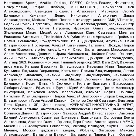
Настоящее Время, Azatliq Radiosi, PCE/PC, Сибирь.Реалии, Фактограф,
Север.Реалии, Радио Свобода, MEDIUM-ORIENT, Пономарев Лев
Александрович, Савицкая Людмила Алексеевна, Маркелов Сергей
Евгеньевич, Камалягин Денис Николаевич, Апахончич Дарья
Александровна, Medusa Project, Первое антикоррупционное СМИ, VTimes.io,
Баданин Роман Сергеевич, Гликин Максим Александрович, Маняхин Петр
Борисович, Ярош Юлия Петровна, Чуракова Ольга Владимировна,
Железнова Мария Михайловна, Лукьянова Юлия Сергеевна, Маетная
Елизавета Витальевна, The Insider SIA, Рубин Михаил Аркадьевич, Гройсман
Софья Романовна, Рождественский Илья Дмитриевич, Апухтина Юлия
Владимировна, Постернак Алексей Евгеньевич, Телеканал Дождь, Петров
Степан Юрьевич, Istories fonds, Шмагун Олеся Валентиновна, Мароховская
Алеся Алексеевна, Долинина Ирина Николаевна, Шлейнов Роман Юрьевич,
Анин Роман Александрович, Великовский Дмитрий Александрович,
Альтаир 2021, Ромашки монолит, Главный редактор 2021, Вега 2021, Важные
иноагенты, Каткова Вероника Вячеславовна, Карезина Инна Павловна,
Кузьмина Людмила Гавриловна, Костылева Полина Владимировна, Лютов
Александр Иванович, Жилкин Владимир Владимирович, Жилинский
Владимир Александрович, Тихонов Михаил Сергеевич, Пискунов Сергей
Евгеньевич, Ковин Виталий Сергеевич, Кильтау Екатерина Викторовна,
Любарев Аркадий Ефимович, Гурман Юрий Альбертович, Грезев Александр
Викторович, Важенков Артем Валерьевич, Иванова София Юрьевна,
Пигалкин Илья Валерьевич, Петров Алексей Викторович, Егоров Владимир
Владимирович, Гусев Андрей Юрьевич, Смирнов Сергей Сергеевич, Верзилов
Петр Юрьевич, ЗП, Зона права, ЖУРНАЛИСТ-ИНОСТРАННЫЙ АГЕНТ,
Вольтская Татьяна Анатольевна, Клепиковская Екатерина Дмитриевна,
Сотников Даниил Владимирович, Захаров Андрей Вячеславович, Симонов
Евгений Алексеевич, Сурначева Елизавета Дмитриевна, Соловьева Елена
Анатольевна, Арапова Галина Юрьевна, Перл Роман Александрович, МЕМО,
Mason G.E.S. Anonymous Foundation, Stichting Bellingcat, Якутия – Наше
Мнение, Москоу диджитал медиа, РС-Балт, Заговора Максим
Александрович, Ветошкина Валерия Валерьевна, Павлов Иван Юрьевич,