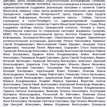
действие, Центр независимых социологических исследований, Сутяжник,
АКАДЕМИЯ ПО ПРАВАМ ЧЕЛОВЕКА, Частное учреждение в Калининграде по
административной поддержке реализации программ и проектов Совета
Министров северных стран, Центр развития некоммерческих организаций,
Гражданское содействие, Интернешнл-Р, Центр Защиты Прав Средств
Массовой Информации, Институт развития прессы - Сибирь, Частное
учреждение в Санкт-Петербурге по административной поддержке
реализации программ и проектов Совета Министров Северных Стран, Фонд
поддержки свободы прессы, Гражданский контроль, Человек и Закон,
Общественная комиссия по сохранению наследия академика Сахарова,
МЕМО. РУ, Институт региональной прессы, Институт Развития Свободы
Информации, Экозащита!-Женсовет, Общественный вердикт, Евразийская
антимонопольная ассоциация, Дзугкоева Регина Николаевна, Кривенко
Сергей Владимирович, Милославский Павел Юрьевич, Шнырова Ольга
Вадимовна, Чанышева Лилия Айратовна, Сидорович Ольга Борисовна,
Туровский Александр Алексеевич, Васильева Анастасия Евгеньевна, Ривина
Анна Валерьевна, Бурдина Юлия Владимировна, Бойко Анатолий
Николаевич, Пивоваров Андрей Сергеевич, Дугин Сергей Георгиевич, Аверин
Виталий Евгеньевич, Барахоев Магомед Бекханович, Шевченко Дмитрий
Александрович, Шарипков Олег Викторович, Мошель Ирина Ароновна,
Шведов Григорий Сергеевич, Пономарев Лев Александрович, Созаев
Валерий Валерьевич, Каргалицкий Борис Юльевич, Исакова Ирина
Александровна, Исламов Тимур Рифгатович, Романова Ольга Евгеньевна,
Щаров Сергей Алексадрович, Цирульников Борис Альбертович, Халидова
Марина Владимировна, Людевиг Марина Зариевна, Федотова Галина
Анатольевна, Паутов Юрий Анатольевич, Верховский Александр Маркович,
Пислакова-Паркер Марина Петровна, Кочеткова Татьяна Владимировна,
Чуркина Наталья Валерьевна, Акимова Татьяна Николаевна, Золотарева
Екатерина Александровна, Рачинский Ян Збигневич, Жемкова Елена
Борисовна, Гудков Лев Дмитриевич, Илларионова Юлия Юрьевна, Саранг
Анна Васильевна, Захарова Светлана Сергеевна, Щур Татьяна Михайловна,
Щур Николай Алексеевич, Аверин Владимир Анатольевич, Блинушов