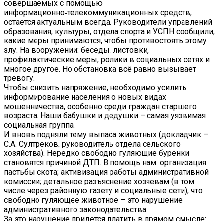
совершаемых с помощью
информационно‑телекоммуникационных средств,
остаётся актуальным всегда. Руководители управлений
образования, культуры, отдела спорта и УСПН сообщили,
какие меры принимаются, чтобы противостоять этому
злу. На вооружении: беседы, листовки,
профилактические меры, ролики в социальных сетях и
многое другое. Но обстановка всё равно вызывает
тревогу.
Чтобы снизить напряжение, необходимо усилить
информирование населения о новых видах
мошенничества, особенно среди граждан старшего
возраста. Наши бабушки и дедушки – самая уязвимая
социальная группа.
И вновь подняли тему выпаса животных (докладчик –
С.А. Султреков, руководитель отдела сельского
хозяйства). Нередко свободно гуляющие бурёнки
становятся причиной ДТП. В помощь нам: организация
пастьбы скота; активизация работы административной
комиссии; детальное разъяснение хозяевам (в том
числе через районную газету и социальные сети), что
свободно гуляющее животное – это нарушение
административного законодательства.
За это нарушение придётся платить в прямом смысле: