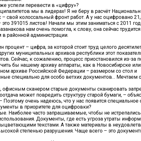
уже успели перевести в «цифру»?
ципалитетов мы в лидерах! Я не беру в расчёт Националь
их – свой колоссальный фронт работ. А у нас оцифровано 21
 это 391015 листов! Начали мы этим заниматься с 2011 года
азанакова нам очень помогла, к слову, она сейчас трудится
 в районной администрации.
н процент – цифра, за которой стоит труд целого десятиле
 других муниципальных архивов республики этот показател
нтов. Сейчас, к сожалению, процесс приостановился из-за 
учить бы нашему архиву аппараты, как в Новосибирске или
ном архиве Российской Федерации – размером со стол и
ные специально для особо ветхих документов… Мечтаем 
, офисным сканером старые документы сканировать запр
оотдача может повредить структуру старой бумаги, – объя
– Поэтому очень надеюсь, что у нас появится специальное
кументы в приоритете для оцифровки?
ые. Наиболее часто запрашиваемые, чтобы не истрепались
использования. Документы, где есть угроза утраты информ
выцветающими текстами. А также материалы в неудовлет
 высокой степенью разрушения. Чаще всего – это докумен