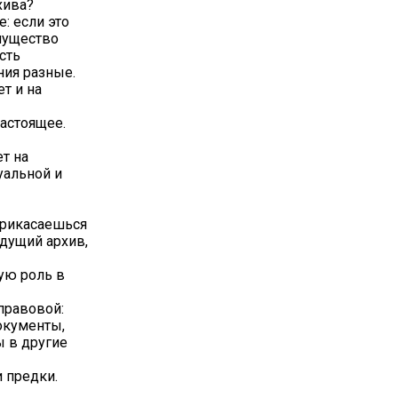
хива?
: если это
мущество
сть
ния разные.
т и на
астоящее.
ет на
уальной и
прикасаешься
удущий архив,
ую роль в
правовой:
окументы,
ы в другие
и предки.