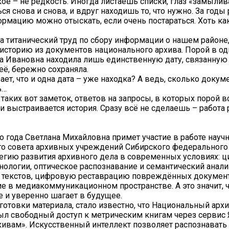
кое – не редкость. Иногда листаешь списки, глаз «замылив
я снова и снова, и вдруг находишь то, что нужно. За годы
ормацию можно отыскать, если очень постараться. Хоть ка
а титанический труд по сбору информации о нашем районе
 историю из документов национального архива. Порой в 
а Ивановна находила лишь единственную дату, связанную 
ё, бережно сохраняла.
ает, что и одна дата – уже находка? А ведь, сколько доку
ь…
 таких вот заметок, ответов на запросы, в которых порой в
и выстраивается история. Сразу всё не сделаешь – работа 
го года Светлана Михайловна примет участие в работе науч
о совета архивных учреждений Сибирского федерального 
тегию развития архивного дела в современных условиях: 
нологии, оптическое распознавание и семантический анали
х текстов, цифровую реставрацию повреждённых докумен
е в медиакоммуникационном пространстве. А это значит, ч
те и уверенно шагает в будущее.
готовки материала, стало известно, что Национальный арх
ыл свободный доступ к метрическим книгам через сервис
хивам». Искусственный интеллект позволяет распознават