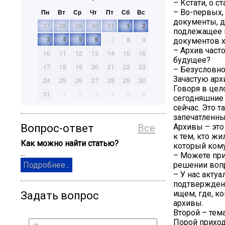
– Кстати, о 
Пн
Вт
Ср
Чт
Пт
Сб
Вс
– Во-первых,
документы, д
27
28
29
30
31
1
2
подлежащее г
3
4
5
6
7
8
9
документов х
– Архив част
10
11
12
13
14
15
16
будущее?
17
18
19
20
21
22
23
– Безусловно
Зачастую арх
24
25
26
27
28
29
30
Говоря в цело
31
1
2
3
4
5
6
сегодняшние 
сейчас. Это 
запечатленны
Вопрос-ответ
Все
Архивы – это
к тем, кто жи
Как можно найти статью?
который кому
...
– Можете при
решении вопр
Подробнее...
– У нас акту
подтверждени
ищем, где, к
Задать вопрос
архивы.
Второй – тем
Порой приход