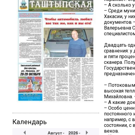
– А сколько 
– Среди муни
Хакасии, у н
документов –
Валерьевна С
специалистом
Двадцать оди
сравнения: у
и пяти проце
сканера. Пол
Государствен
предназначен
– Потоковым
высокая тепл
Михайловна. 
– А какие до
– Особо ценн
постоянного 
например, с 
Календарь
состоянии, с
веков.
Август
2026