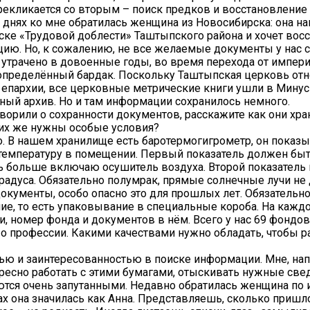
ерекликается со вторым – поиск предков и восстановление
 днях ко мне обратилась женщина из Новосибирска: она н
ске «Трудовой доблести» Таштыпского района и хочет восс
ию. Но, к сожалению, не все желаемые документы у нас с
утрачено в довоенные годы, во время перехода от импери
пределённый бардак. Поскольку Таштыпская церковь отн
епархии, все церковные метрические книги ушли в Мину
ный архив. Но и там информации сохранилось немного.
оворили о сохранности документов, расскажите как они хра
них же нужны особые условия?
о. В нашем хранилище есть баротермогигрометр, он показ
температуру в помещении. Первый показатель должен бы
ть больше включаю осушитель воздуха. Второй показатель 
радуса. Обязательно полумрак, прямые солнечные лучи н
документы, особо опасно это для прошлых лет. Обязательно
ие, то есть упаковывание в специальные короба. На кажд
и, номер фонда и документов в нём. Всего у нас 69 фондов
о профессии. Какими качествами нужно обладать, чтобы р
ью и заинтересованностью в поиске информации. Мне, на
ресно работать с этими бумагами, отыскивать нужные све
тся очень запутанными. Недавно обратилась женщина по 
ах она значилась как Анна. Представляешь, сколько пришл