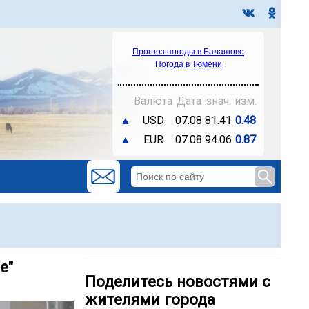
Прогноз погоды в Балашове
Погода в Тюмени
Валюта
Дата
знач.
изм.
▲
USD
07.08
81.41
0.48
▲
EUR
07.08
94.06
0.87
е"
Поделитесь новостями с
жителями города