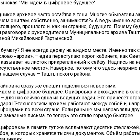
тынская "Мы идём в цифровое будущее"
дников архивов часто остаётся в тени. Многие обыватели з
 чем они там, собственно, занимаются?» А ведь именно ар
стоящего, прошлого и, как ни странно, будущего. Почему б
 разговоре с руководителем Муниципального архива Таш
аной Михайловной Тартынской.
 бумагу? Я её всегда держу на видном месте. Именно так с
слово «архив», – едва переступаю порог кабинета, как Све
казывает на листок прикреплённый к сейфу. Надпись на н
исутственное место». Наверное, потому что здесь незримо 
 в нашем случае – Таштыпского района.
айловна сразу же спешит поделиться новостями:
идём в цифровое будущее. Оцифровка и вхождение в эле
 – для нас сейчас одна из ведущих задач. Это принесёт ог
даря IT-технологиям архивы работают между собой и, нап
фондами по всей стране. Если раньше мы направляли дру
з заказные письма, то теперь это стало гораздо быстрее.
цифровка» в памяти тут же всплывают десятки стеллажей
бов, в которых хранятся тысячи документов. Объём работы
прашиваю: