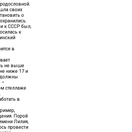
 родословной.
ашла своих
тановить о
охранились.
и к СССР был,
осилась к
синский
нятся в
ывает
ть не выше
не ниже 17 и
е должны
 –
ом стеллаже
.
аботать в
пример,
дения. Порой
имени Лилия,
ось провести