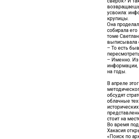
сверок? И та
возвращаешьс
усвоила: инф
крупицы.
Она проделал
собирала его
томе Светлан
выписывала е
– То есть быв
пересмотрет
– Именно. Из
информации, 
на годы.
В апреле это
методическог
обсудят стра
облачные тех
исторически
представлени
стоит на мес
Во время под
Хакасия откр
«Поиск по ар