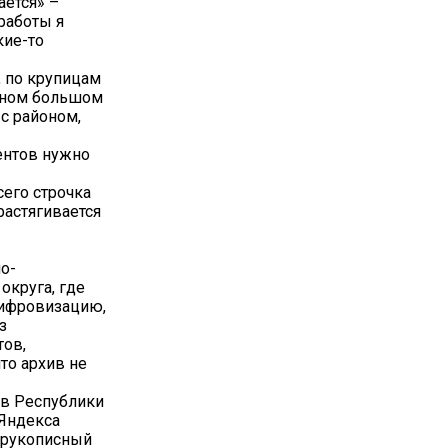
ается» –
 работы я
кие-то
, по крупицам
одном большом
с районом,
ментов нужно
сего строчка
растягивается
но-
округа, где
цифровизацию,
з
тов,
то архив не
ив Республики
 Яндекса
ь рукописный