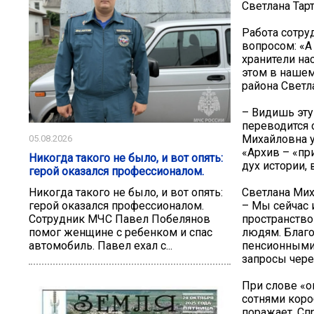
Светлана Тар
Работа сотру
вопросом: «А
хранители на
этом в нашем
района Светл
– Видишь эту
переводится 
Михайловна у
05.08.2026
«Архив – «пр
Никогда такого не было, и вот опять:
дух истории,
герой оказался профессионалом.
Светлана Мих
Никогда такого не было, и вот опять:
– Мы сейчас 
герой оказался профессионалом.
пространство
Сотрудник МЧС Павел Побелянов
людям. Благо
помог женщине с ребенком и спас
пенсионными 
автомобиль. Павел ехал с...
запросы чере
При слове «о
сотнями коро
поражает. С