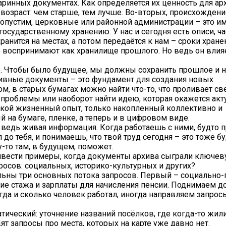
старинных документах. Как определяется их ценность для ар
 возраст: чем старше, тем лучше. Во-вторых, происхождение
опустим, церковные или районной администрации – это и
осударственному хранению. У нас и сегодня есть описи, ча
ранится на местах, а потом передаётся к нам – сроки хране
о воспринимают как хранилище прошлого. Но ведь он влияе
. Чтобы было будущее, мы должны сохранить прошлое и н
ивные документы – это фундамент для создания новых.
м, в старых бумагах можно найти что-то, что проливает св
проблемы или наоборот найти идею, которая окажется акт
такой жизненный опыт, только накопленный коллективно и
й на бумаге, пленке, а теперь и в цифровом виде.
 ведь живая информация. Когда работаешь с ними, будто 
л до тебя, и понимаешь, что твой труд сегодня – это тоже б
-то там, в будущем, поможет.
вести примеры, когда документы архива сыграли ключев
осов: социальных, историко-культурных и других?
альны три основных потока запросов. Первый – социально-
е стажа и зарплаты для начисления пенсии. Поднимаем д
огда и сколько человек работал, иногда направляем запрос
атический: уточнение названий посёлков, где когда-то жил
ят запросы про места, которых на карте уже давно нет.