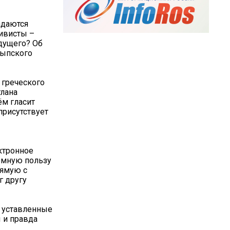
адаются
хивисты –
удущего? Об
тыпского
 греческого
тлана
ём гласит
присутствует
ктронное
ромную пользу
рямую с
г другу
, уставленные
 и правда