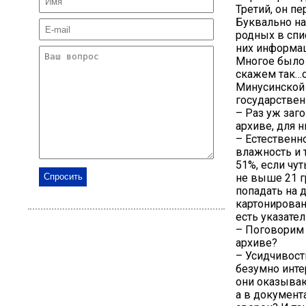
Третий, он п
Буквально на
родных в спи
них информац
Многое было 
скажем так…о
Минусинской 
государствен
– Раз уж заг
архиве, для 
– Естественн
влажность и 
51%, если чу
не выше 21 г
попадать на 
картонирован
есть указател
– Поговорим 
архиве?
– Усидчивост
безумно инте
они оказываю
а в документ