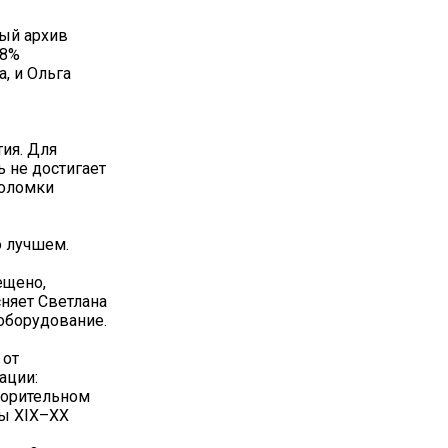
ный архив
,8%
, и Ольга
тия. Для
ь не достигает
поломки
о лучшем.
ещено,
сняет Светлана
 оборудование.
 от
ации:
ворительном
ты XIX–XX