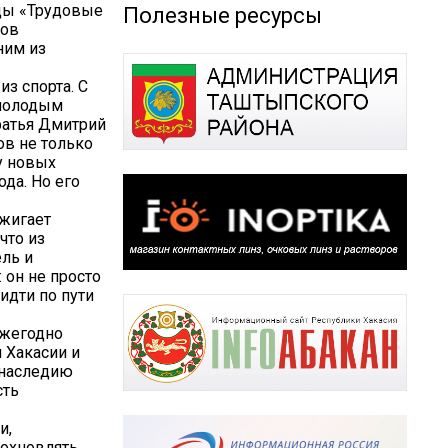
нды «Трудовые
Полезные ресурсы
ков
ним из
з спорта. С
 молодым
ратья Дмитрий
ов не только
у новых
ода. Но его
ажигает
что из
ль и
 он не просто
идти по пути
ежегодно
 Хакасии и
 наследию
сть
и,
дохновлять