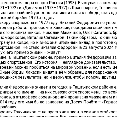
луженного мастера спорта России (1993). Выступая за кома
71–1972) и «Динамо» (1973–1977) в Красноярске, Токчина
ал высочайший уровень техники и воли к победе, став од
тской борьбы 1970‑х годов.
ьеру спортсмена в 1977 году, Виталий Фёдорович не ушёл и
 год он работал тренером в Хакасии, передавая свой опыт
и его воспитанников: Николай Мамышев, Олег Сагатаев, б
Тюмерековы, Виталий Сагалаков. Таким образом, Токчинак
трану на ковре, но и внёс значительный вклад в подготовк
ортсменов. Не стало Виталия Фёдоровича 23 августа 2024 г
ух, его пример жизни – живут!
ине, в Таштыпском районе, пример Виталия Фёдоровича з
ых спортсменов. Его история — наглядное доказательство, 
ревни можно пробиться на мировой уровень, если есть це
Юные борцы Хакасии видят в нём образец для подражания:
ющихся результатов, но и вернулся, чтобы помочь другим 
алии Фёдоровиче живёт и сегодня: в Таштыпском районе 
урниры его имени — на них съезжаются спортсмены со всей
ионов, а атмосфера соревнований пронизана уважением к
2014 году его имя было занесено на Доску Почёта – «Гордо
района».
рович Токчинаков — не просто чемпион, а символ стойкост
нности и преданности спорту. Его наследие продолжает в