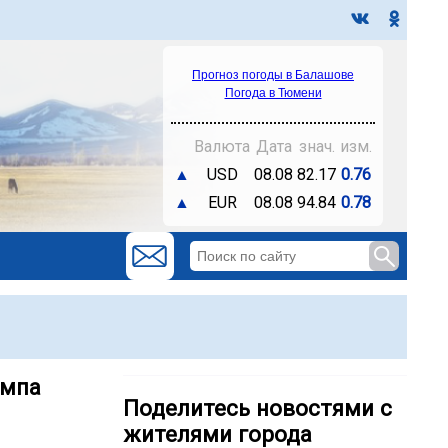
Прогноз погоды в Балашове
Погода в Тюмени
Валюта
Дата
знач.
изм.
▲
USD
08.08
82.17
0.76
▲
EUR
08.08
94.84
0.78
импа
Поделитесь новостями с
жителями города