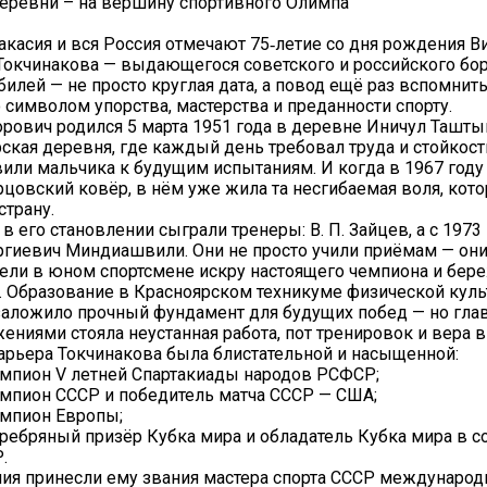
еревни – на вершину спортивного Олимпа
Хакасия и вся Россия отмечают 75‑летие со дня рождения В
окчинакова — выдающегося советского и российского бо
билей — не просто круглая дата, а повод ещё раз вспомнить
о символом упорства, мастерства и преданности спорту.
рович родился 5 марта 1951 года в деревне Иничул Ташты
рская деревня, где каждый день требовал труда и стойкост
вили мальчика к будущим испытаниям. И когда в 1967 год
цовский ковёр, в нём уже жила та несгибаемая воля, кот
страну.
 его становлении сыграли тренеры: В. П. Зайцев, а с 1973
гиевич Миндиашвили. Они не просто учили приёмам — он
дели в юном спортсмене искру настоящего чемпиона и бер
. Образование в Красноярском техникуме физической куль
 заложило прочный фундамент для будущих побед — но главн
ниями стояла неустанная работа, пот тренировок и вера в 
арьера Токчинакова была блистательной и насыщенной:
емпион V летней Спартакиады народов РСФСР;
емпион СССР и победитель матча СССР — США;
емпион Европы;
еребряный призёр Кубка мира и обладатель Кубка мира в с
.
ия принесли ему звания мастера спорта СССР международ