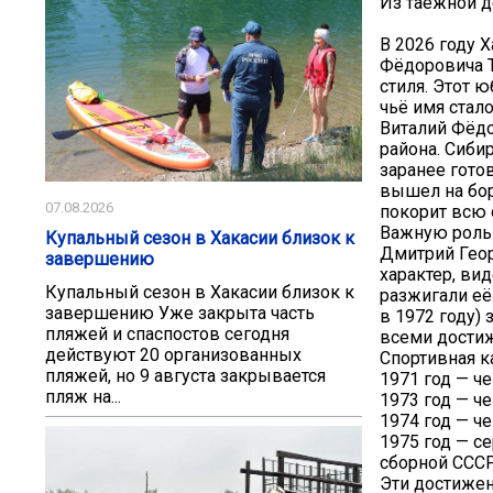
Из таежной д
В 2026 году 
Фёдоровича Т
стиля. Этот ю
чьё имя стал
Виталий Фёдо
района. Сиби
заранее гото
вышел на бор
07.08.2026
покорит всю 
Важную роль в
Купальный сезон в Хакасии близок к
Дмитрий Геор
завершению
характер, ви
Купальный сезон в Хакасии близок к
разжигали её
завершению Уже закрыта часть
в 1972 году)
пляжей и спаспостов сегодня
всеми достиже
действуют 20 организованных
Спортивная к
пляжей, но 9 августа закрывается
1971 год — ч
пляж на...
1973 год — ч
1974 год — ч
1975 год — с
сборной СССР
Эти достижен