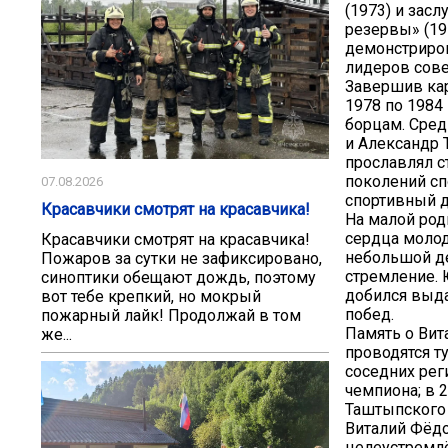
(1973) и зас
резервы» (19
демонстриров
лидеров сове
Завершив кар
1978 по 1984
борцам. Сред
и Александр 
прославлял с
поколений сп
07.08.2026
спортивный д
Красавчики смотрят на красавчика!
На малой род
сердца молод
Красавчики смотрят на красавчика!
небольшой де
Пожаров за сутки не зафиксировано,
стремление. 
синоптики обещают дождь, поэтому
добился выда
вот тебе крепкий, но мокрый
побед.
пожарный лайк! Продолжай в том
Память о Вит
же...
проводятся т
соседних рег
чемпиона; в 
Таштыпского 
Виталий Фёдо
целеустремлё