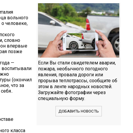
италия
рца вольного
 о человеке,
пского
и, словно
у он впервые
орая позже
 года —
Если Вы стали свидетелем аварии,
и воспитывали
пожара, необычного погодного
ежно
явления, провала дороги или
туры (окончил
прорыва теплотрассы, сообщите об
ое, что за
этом в ленте народных новостей.
себя..
Загружайте фотографии через
специальную форму.
ДОБАВИТЬ НОВОСТЬ
оставе
ного класса