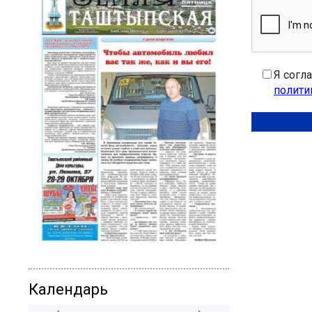
Я согл
полити
Календарь