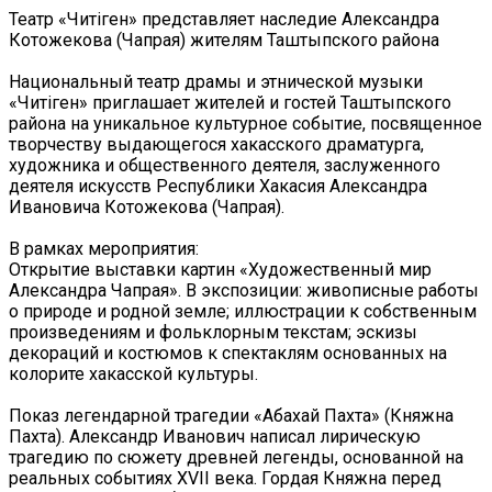
Театр «Читiген» представляет наследие Александра
Котожекова (Чапрая) жителям Таштыпского района
Национальный театр драмы и этнической музыки
«Читiген» приглашает жителей и гостей Таштыпского
района на уникальное культурное событие, посвященное
творчеству выдающегося хакасского драматурга,
художника и общественного деятеля, заслуженного
деятеля искусств Республики Хакасия Александра
Ивановича Котожекова (Чапрая).
В рамках мероприятия:
Открытие выставки картин «Художественный мир
Александра Чапрая». В экспозиции: живописные работы
о природе и родной земле; иллюстрации к собственным
произведениям и фольклорным текстам; эскизы
декораций и костюмов к спектаклям основанных на
колорите хакасской культуры.
Показ легендарной трагедии «Абахай Пахта» (Княжна
Пахта). Александр Иванович написал лирическую
трагедию по сюжету древней легенды, основанной на
реальных событиях XVII века. Гордая Княжна перед