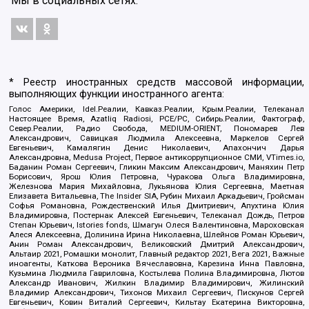
Мы в социальных сетях:
* Реестр иностранных средств массовой информации,
выполняющих функции иностранного агента:
Голос Америки, Idel.Реалии, Кавказ.Реалии, Крым.Реалии, Телеканал
Настоящее Время, Azatliq Radiosi, PCE/PC, Сибирь.Реалии, Фактограф,
Север.Реалии, Радио Свобода, MEDIUM-ORIENT, Пономарев Лев
Александрович, Савицкая Людмила Алексеевна, Маркелов Сергей
Евгеньевич, Камалягин Денис Николаевич, Апахончич Дарья
Александровна, Medusa Project, Первое антикоррупционное СМИ, VTimes.io,
Баданин Роман Сергеевич, Гликин Максим Александрович, Маняхин Петр
Борисович, Ярош Юлия Петровна, Чуракова Ольга Владимировна,
Железнова Мария Михайловна, Лукьянова Юлия Сергеевна, Маетная
Елизавета Витальевна, The Insider SIA, Рубин Михаил Аркадьевич, Гройсман
Софья Романовна, Рождественский Илья Дмитриевич, Апухтина Юлия
Владимировна, Постернак Алексей Евгеньевич, Телеканал Дождь, Петров
Степан Юрьевич, Istories fonds, Шмагун Олеся Валентиновна, Мароховская
Алеся Алексеевна, Долинина Ирина Николаевна, Шлейнов Роман Юрьевич,
Анин Роман Александрович, Великовский Дмитрий Александрович,
Альтаир 2021, Ромашки монолит, Главный редактор 2021, Вега 2021, Важные
иноагенты, Каткова Вероника Вячеславовна, Карезина Инна Павловна,
Кузьмина Людмила Гавриловна, Костылева Полина Владимировна, Лютов
Александр Иванович, Жилкин Владимир Владимирович, Жилинский
Владимир Александрович, Тихонов Михаил Сергеевич, Пискунов Сергей
Евгеньевич, Ковин Виталий Сергеевич, Кильтау Екатерина Викторовна,