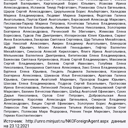
Валерий Валерьевич, Каргалицкий Борис Юльевич, Исакова Ирина
Александровна, Исламов Тимур Рифгатович, Романова Ольга Евгеньевна,
Щаров Сергей Алексадрович, Цирульников Борис Альбертович, Халидова
Марина Владимировна, Людевиг Марина Зариевна, Федотова Галина
Анатольевна, Паутов Юрий Анатольевич, Верховский Александр Маркович,
Пислакова-Паркер Марина Петровна, Кочеткова Татьяна Владимировна,
Чуркина Наталья Валерьевна, Акимова Татьяна Николаевна, Золотарева
Екатерина Александровна, Рачинский Ян Збигневич, Жемкова Елена
Борисовна, Гудков Лев Дмитриевич, Илларионова Юлия Юрьевна, Саранг
Анна Васильевна, Захарова Светлана Сергеевна, Щур Татьяна Михайловна,
Щур Николай Алексеевич, Аверин Владимир Анатольевич, Блинушов
Андрей Юрьевич, Мосин Алексей Геннадьевич, Гефтер Валентин
Михайлович, Симонов Алексей Кириллович, Флиге Ирина Анатольевна,
Мельникова Валентина Дмитриевна, Вититинова Елена Владимировна,
Баженова Светлана Куприяновна, Исаев Сергей Владимирович, Максимов
Сергей Владимирович, Беляев Сергей Иванович, Голубева Елена
Николаевна, Ганнушкина Светлана Алексеевна, Закс Елена Владимировна,
Буртина Елена Юрьевна, Гендель Людмила Залмановна, Кокорина
Екатерина Алексеевна, Шуманов Илья Вячеславович, Арапова Галина
Юрьевна, Свечников Анатолий Мариевич, Прохоров Вадим Юрьевич,
Шахова Елена Владимировна, Подузов Сергей Васильевич, Протасова
Ирина Вячеславовна, Литинский Леонид Борисович, Лукашевский Сергей
Маркович, Бахмин Вячеслав Иванович, Шабад Анатолий Ефимович, Сухих
Дарья Николаевна, Орлов Олег Петрович, Добровольская Анна
Дмитриевна, Королева Александра Евгеньевна, Смирнов Владимир
Александрович, Вицин Сергей Ефимович, Золотухин Борис Андреевич,
Левинсон Лев Семенович, Локшина Татьяна Иосифовна, Орлов Олег
Петрович, Полякова Мара Федоровна, Резник Генри Маркович, Захаров
Герман Константинович
Источник:
http://unro.minjust.ru/NKOForeignAgent.aspx
данные
на
23.12.2021