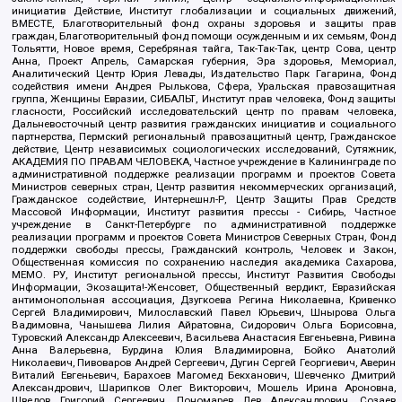
инициатив Действие, Институт глобализации и социальных движений,
ВМЕСТЕ, Благотворительный фонд охраны здоровья и защиты прав
граждан, Благотворительный фонд помощи осужденным и их семьям, Фонд
Тольятти, Новое время, Серебряная тайга, Так-Так-Так, центр Сова, центр
Анна, Проект Апрель, Самарская губерния, Эра здоровья, Мемориал,
Аналитический Центр Юрия Левады, Издательство Парк Гагарина, Фонд
содействия имени Андрея Рылькова, Сфера, Уральская правозащитная
группа, Женщины Евразии, СИБАЛЬТ, Институт прав человека, Фонд защиты
гласности, Российский исследовательский центр по правам человека,
Дальневосточный центр развития гражданских инициатив и социального
партнерства, Пермский региональный правозащитный центр, Гражданское
действие, Центр независимых социологических исследований, Сутяжник,
АКАДЕМИЯ ПО ПРАВАМ ЧЕЛОВЕКА, Частное учреждение в Калининграде по
административной поддержке реализации программ и проектов Совета
Министров северных стран, Центр развития некоммерческих организаций,
Гражданское содействие, Интернешнл-Р, Центр Защиты Прав Средств
Массовой Информации, Институт развития прессы - Сибирь, Частное
учреждение в Санкт-Петербурге по административной поддержке
реализации программ и проектов Совета Министров Северных Стран, Фонд
поддержки свободы прессы, Гражданский контроль, Человек и Закон,
Общественная комиссия по сохранению наследия академика Сахарова,
МЕМО. РУ, Институт региональной прессы, Институт Развития Свободы
Информации, Экозащита!-Женсовет, Общественный вердикт, Евразийская
антимонопольная ассоциация, Дзугкоева Регина Николаевна, Кривенко
Сергей Владимирович, Милославский Павел Юрьевич, Шнырова Ольга
Вадимовна, Чанышева Лилия Айратовна, Сидорович Ольга Борисовна,
Туровский Александр Алексеевич, Васильева Анастасия Евгеньевна, Ривина
Анна Валерьевна, Бурдина Юлия Владимировна, Бойко Анатолий
Николаевич, Пивоваров Андрей Сергеевич, Дугин Сергей Георгиевич, Аверин
Виталий Евгеньевич, Барахоев Магомед Бекханович, Шевченко Дмитрий
Александрович, Шарипков Олег Викторович, Мошель Ирина Ароновна,
Шведов Григорий Сергеевич, Пономарев Лев Александрович, Созаев