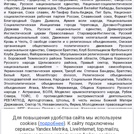
Иеговы, Русское национальное единство, Национал-социалистическое
общество, Джамаат мувахидов, Объединенный Вилайат Кабарды, Балкарии
и Карачая, Союз славян, Ат-Такфир Валь-Хиджра, Пит Буль, Национал-
социалистическая рабочая партия России, Славянский союз, Формат-18,
Благородный Орден Дьявола, Армия воли народа, Национальная
Социалистическая Инициатива города Череповца, Духовно-Родовая
Держава Русь, Русское национальное единство, Древнерусской
Инглистической церкви Православных Староверов-Инглингов, Русский
общенациональный союз, Движение против нелегальной иммиграции,
Кровь и Честь, О свободе совести и о религиозных объединениях, Омская
организация общественного политического движения Русское
национальное единство, Северное Братство, Клуб Болельщиков Футбольного
Клуба Динамо, Файзрахманисты, Мусульманская религиозная организация
п. Боровский Тюменского района Тюменской области, Община Коренного
Русского народа Щелковского района, Правый сектор, Украинская
национальная ассамблея – Украинская народная самооборона,
Украинская повстанческая армия, Тризуб им. Степана Бандеры, Братство,
Белый Крест, Misanthropic division, Религиозное объединение
последователей инглиизма, Народная Социальная Инициатива, TulaSkins,
Этнополитическое объединение Русские, Русское национальное
объединение Атака, Мечеть Мирмамеда, Община Коренного Русского
народа г. Астрахани, ВОЛЯ, Меджлис крымскотатарского народа, Рубеж
Севера, ТОЙС, О противодействии экстремистской деятельности,
РЕВТАТПОД, Артподготовка, Штольц, В честь иконы Божией Матери
Державная, Сектор 16, Независимость, Фирма, Молодежная правозащитная
группа МПГ, Курсом Правды и Единения, Каракольская инициативная
группа, Автоград Крю, Союз Славянских Сил Руси, Алля-Аят,
Для повышения удобства сайта мы используем
Благотворительный пансионат Ак Умут, Русская республика Русь,
Арестантское уголовное единство, Башкорт, Нация и свобода, W.H.С., Фалунь
cookies (
подробнее
). К сайту подключены
Дафа, Иртыш Ultras, Русский Патриотический клуб-Новокузнецк/РПК,
сервисы Yandex.Metrika, LiveInternet, top.mail.ru,
Сибирский державный союз, Фонд борьбы с коррупцией, Фонд защиты прав
граждан, Штабы Навального, Совет граждан СССР Прикубанского округа г.