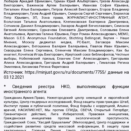
Любарев Аркадий Ефимович, Гурман Юрий Альбертович, Грезев Александр
Викторович, Важенков Артем Валерьевич, Иванова София Юрьевна,
Пигалкин Илья Валерьевич, Петров Алексей Викторович, Егоров Владимир
Владимирович, Гусев Андрей Юрьевич, Смирнов Сергей Сергеевич, Верзилов
Петр Юрьевич, ЗП, Зона права, ЖУРНАЛИСТ-ИНОСТРАННЫЙ АГЕНТ,
Вольтская Татьяна Анатольевна, Клепиковская Екатерина Дмитриевна,
Сотников Даниил Владимирович, Захаров Андрей Вячеславович, Симонов
Евгений Алексеевич, Сурначева Елизавета Дмитриевна, Соловьева Елена
Анатольевна, Арапова Галина Юрьевна, Перл Роман Александрович, МЕМО,
Mason G.E.S. Anonymous Foundation, Stichting Bellingcat, Якутия – Наше
Мнение, Москоу диджитал медиа, РС-Балт, Заговора Максим
Александрович, Ветошкина Валерия Валерьевна, Павлов Иван Юрьевич,
Скворцова Елена Сергеевна, Оленичев Максим Владимирович, Как бы
инагент, Кочетков Игорь Викторович, Иркутский союз библиофилов, Честные
выборы, Нобелевский призыв, Еланчик Олег Александрович, Григорьева
Алина Александровна, Григорьев Андрей Валерьевич , Гималова Регина
Эмилевна, Хисамова Регина Фаритовна
Источник:
https://minjust.gov.ru/ru/documents/7755/
данные на
03.12.2021
* Сведения реестра НКО, выполняющих функции
иностранного агента:
Гражданин.Армия.Право, Нижегородский центр немецкой и европейской
культуры, Центр гендерных исследований, Фонд защиты прав граждан Штаб,
Институт права и публичной политики, Фонд борьбы с коррупцией, Альянс
врачей, НАСИЛИЮ.НЕТ, Мы против СПИДа, СВЕЧА, Открытый Петербург,
Гуманитарное действие, Лига Избирателей, Правовая инициатива,
Гражданская инициатива против экологической преступности,
Гражданский Союз, "Хасдей Ерушалаим" (Милосердие), Центр поддержки и
содействия развитию средств массовой информации, В защиту прав
заключенных, Горячая Линия, Центр социально-информационных