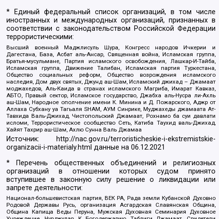
* Единый федеральный список организаций, в том числе
иностранных и международных организаций, признанных в
соответствии с законодательством Российской Федерации
террористическими:
Высший военный Маджлисуль Шура, Конгресс народов Ичкерии и
Дагестана, База, Асбат аль-Ансар, Священная война, Исламская группа,
Братья-мусульмане, Партия исламского освобождения, Лашкар-И-Тайба,
Исламская группа, Движение Талибан, Исламская партия Туркестана,
Общество социальных реформ, Общество возрождения исламского
наследия, Дом двух святых, Джунд аш-Шам, Исламский джихад – Джамаат
моджахедов, Аль-Каида в странах исламского Магриба, Имарат Кавказ,
АБТО, Правый сектор, Исламское государство, Джабха аль-Нусра ли-Ахль
аш-Шам, Народное ополчение имени К. Минина и Д. Пожарского, Аджр от
Аллаха Субхану уа Тагьаля SHAM, АУМ Синрике, Муджахеды джамаата Ат-
Тавхида Валь-Джихад, Чистопольский Джамаат, Рохнамо ба суи давлати
исломи, Террористическое сообщество Сеть, Катиба Таухид валь-Джихад,
Хайят Тахрир аш-Шам, Ахлю Сунна Валь Джамаа
Источник:
http://nac.gov.ru/terroristicheskie-i-ekstremistskie-
organizacii-i-materialy.html
данные на
06.12.2021
* Перечень общественных объединений и религиозных
организаций в отношении которых судом принято
вступившее в законную силу решение о ликвидации или
запрете деятельности:
Национал-большевистская партия, ВЕК РА, Рада земли Кубанской Духовно
Родовой Державы Русь, организация Асгардская Славянская Община,
Община Капища Веды Перуна, Мужская Духовная Семинария Духовное
Учреждение, Нурджулар, К Богодержавию, Таблиги Джамаат, Свидетели