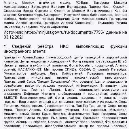
Мнение, Москоу диджитал медиа, РС-Балт, Заговора Максим
Александрович, Ветошкина Валерия Валерьевна, Павлов Иван Юрьевич,
Скворцова Елена Сергеевна, Оленичев Максим Владимирович, Как бы
инагент, Кочетков Игорь Викторович, Иркутский союз библиофилов, Честные
выборы, Нобелевский призыв, Еланчик Олег Александрович, Григорьева
Алина Александровна, Григорьев Андрей Валерьевич , Гималова Регина
Эмилевна, Хисамова Регина Фаритовна
Источник:
https://minjust.gov.ru/ru/documents/7755/
данные на
03.12.2021
* Сведения реестра НКО, выполняющих функции
иностранного агента:
Гражданин.Армия.Право, Нижегородский центр немецкой и европейской
культуры, Центр гендерных исследований, Фонд защиты прав граждан Штаб,
Институт права и публичной политики, Фонд борьбы с коррупцией, Альянс
врачей, НАСИЛИЮ.НЕТ, Мы против СПИДа, СВЕЧА, Открытый Петербург,
Гуманитарное действие, Лига Избирателей, Правовая инициатива,
Гражданская инициатива против экологической преступности,
Гражданский Союз, "Хасдей Ерушалаим" (Милосердие), Центр поддержки и
содействия развитию средств массовой информации, В защиту прав
заключенных, Горячая Линия, Центр социально-информационных
инициатив Действие, Институт глобализации и социальных движений,
ВМЕСТЕ, Благотворительный фонд охраны здоровья и защиты прав
граждан, Благотворительный фонд помощи осужденным и их семьям, Фонд
Тольятти, Новое время, Серебряная тайга, Так-Так-Так, центр Сова, центр
Анна, Проект Апрель, Самарская губерния, Эра здоровья, Мемориал,
Аналитический Центр Юрия Левады, Издательство Парк Гагарина, Фонд
содействия имени Андрея Рылькова, Сфера, Уральская правозащитная
группа, Женщины Евразии, СИБАЛЬТ, Институт прав человека, Фонд защиты
гласности, Российский исследовательский центр по правам человека,