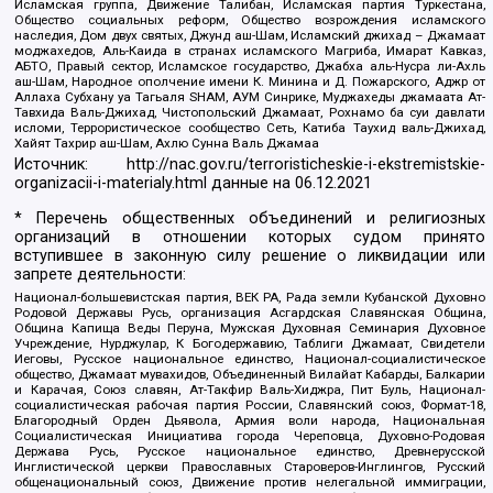
Исламская группа, Движение Талибан, Исламская партия Туркестана,
Общество социальных реформ, Общество возрождения исламского
наследия, Дом двух святых, Джунд аш-Шам, Исламский джихад – Джамаат
моджахедов, Аль-Каида в странах исламского Магриба, Имарат Кавказ,
АБТО, Правый сектор, Исламское государство, Джабха аль-Нусра ли-Ахль
аш-Шам, Народное ополчение имени К. Минина и Д. Пожарского, Аджр от
Аллаха Субхану уа Тагьаля SHAM, АУМ Синрике, Муджахеды джамаата Ат-
Тавхида Валь-Джихад, Чистопольский Джамаат, Рохнамо ба суи давлати
исломи, Террористическое сообщество Сеть, Катиба Таухид валь-Джихад,
Хайят Тахрир аш-Шам, Ахлю Сунна Валь Джамаа
Источник:
http://nac.gov.ru/terroristicheskie-i-ekstremistskie-
organizacii-i-materialy.html
данные на
06.12.2021
* Перечень общественных объединений и религиозных
организаций в отношении которых судом принято
вступившее в законную силу решение о ликвидации или
запрете деятельности:
Национал-большевистская партия, ВЕК РА, Рада земли Кубанской Духовно
Родовой Державы Русь, организация Асгардская Славянская Община,
Община Капища Веды Перуна, Мужская Духовная Семинария Духовное
Учреждение, Нурджулар, К Богодержавию, Таблиги Джамаат, Свидетели
Иеговы, Русское национальное единство, Национал-социалистическое
общество, Джамаат мувахидов, Объединенный Вилайат Кабарды, Балкарии
и Карачая, Союз славян, Ат-Такфир Валь-Хиджра, Пит Буль, Национал-
социалистическая рабочая партия России, Славянский союз, Формат-18,
Благородный Орден Дьявола, Армия воли народа, Национальная
Социалистическая Инициатива города Череповца, Духовно-Родовая
Держава Русь, Русское национальное единство, Древнерусской
Инглистической церкви Православных Староверов-Инглингов, Русский
общенациональный союз, Движение против нелегальной иммиграции,