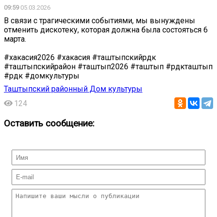
09:59
05.03.2026
В связи с трагическими событиями, мы вынуждены
отменить дискотеку, которая должна была состояться 6
марта.
#хакасия2026 #хакасия #таштыпскийрдк
#таштыпскийрайон #таштып2026 #таштып #рдкташтып
#рдк #домкультуры
Таштыпский районный Дом культуры
124
Оставить сообщение: