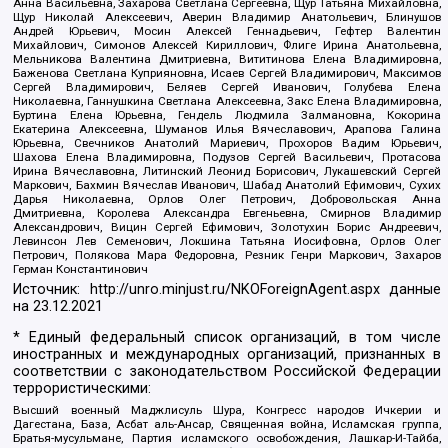
Анна Васильевна, Захарова Светлана Сергеевна, Щур Татьяна Михайловна,
Щур Николай Алексеевич, Аверин Владимир Анатольевич, Блинушов
Андрей Юрьевич, Мосин Алексей Геннадьевич, Гефтер Валентин
Михайлович, Симонов Алексей Кириллович, Флиге Ирина Анатольевна,
Мельникова Валентина Дмитриевна, Вититинова Елена Владимировна,
Баженова Светлана Куприяновна, Исаев Сергей Владимирович, Максимов
Сергей Владимирович, Беляев Сергей Иванович, Голубева Елена
Николаевна, Ганнушкина Светлана Алексеевна, Закс Елена Владимировна,
Буртина Елена Юрьевна, Гендель Людмила Залмановна, Кокорина
Екатерина Алексеевна, Шуманов Илья Вячеславович, Арапова Галина
Юрьевна, Свечников Анатолий Мариевич, Прохоров Вадим Юрьевич,
Шахова Елена Владимировна, Подузов Сергей Васильевич, Протасова
Ирина Вячеславовна, Литинский Леонид Борисович, Лукашевский Сергей
Маркович, Бахмин Вячеслав Иванович, Шабад Анатолий Ефимович, Сухих
Дарья Николаевна, Орлов Олег Петрович, Добровольская Анна
Дмитриевна, Королева Александра Евгеньевна, Смирнов Владимир
Александрович, Вицин Сергей Ефимович, Золотухин Борис Андреевич,
Левинсон Лев Семенович, Локшина Татьяна Иосифовна, Орлов Олег
Петрович, Полякова Мара Федоровна, Резник Генри Маркович, Захаров
Герман Константинович
Источник:
http://unro.minjust.ru/NKOForeignAgent.aspx
данные
на
23.12.2021
* Единый федеральный список организаций, в том числе
иностранных и международных организаций, признанных в
соответствии с законодательством Российской Федерации
террористическими:
Высший военный Маджлисуль Шура, Конгресс народов Ичкерии и
Дагестана, База, Асбат аль-Ансар, Священная война, Исламская группа,
Братья-мусульмане, Партия исламского освобождения, Лашкар-И-Тайба,