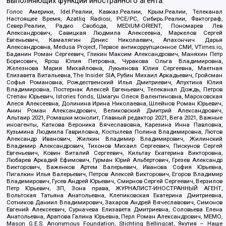
выполняющих функции иностранного агента:
Голос Америки, Idel.Реалии, Кавказ.Реалии, Крым.Реалии, Телеканал
Настоящее Время, Azatliq Radiosi, PCE/PC, Сибирь.Реалии, Фактограф,
Север.Реалии, Радио Свобода, MEDIUM-ORIENT, Пономарев Лев
Александрович, Савицкая Людмила Алексеевна, Маркелов Сергей
Евгеньевич, Камалягин Денис Николаевич, Апахончич Дарья
Александровна, Medusa Project, Первое антикоррупционное СМИ, VTimes.io,
Баданин Роман Сергеевич, Гликин Максим Александрович, Маняхин Петр
Борисович, Ярош Юлия Петровна, Чуракова Ольга Владимировна,
Железнова Мария Михайловна, Лукьянова Юлия Сергеевна, Маетная
Елизавета Витальевна, The Insider SIA, Рубин Михаил Аркадьевич, Гройсман
Софья Романовна, Рождественский Илья Дмитриевич, Апухтина Юлия
Владимировна, Постернак Алексей Евгеньевич, Телеканал Дождь, Петров
Степан Юрьевич, Istories fonds, Шмагун Олеся Валентиновна, Мароховская
Алеся Алексеевна, Долинина Ирина Николаевна, Шлейнов Роман Юрьевич,
Анин Роман Александрович, Великовский Дмитрий Александрович,
Альтаир 2021, Ромашки монолит, Главный редактор 2021, Вега 2021, Важные
иноагенты, Каткова Вероника Вячеславовна, Карезина Инна Павловна,
Кузьмина Людмила Гавриловна, Костылева Полина Владимировна, Лютов
Александр Иванович, Жилкин Владимир Владимирович, Жилинский
Владимир Александрович, Тихонов Михаил Сергеевич, Пискунов Сергей
Евгеньевич, Ковин Виталий Сергеевич, Кильтау Екатерина Викторовна,
Любарев Аркадий Ефимович, Гурман Юрий Альбертович, Грезев Александр
Викторович, Важенков Артем Валерьевич, Иванова София Юрьевна,
Пигалкин Илья Валерьевич, Петров Алексей Викторович, Егоров Владимир
Владимирович, Гусев Андрей Юрьевич, Смирнов Сергей Сергеевич, Верзилов
Петр Юрьевич, ЗП, Зона права, ЖУРНАЛИСТ-ИНОСТРАННЫЙ АГЕНТ,
Вольтская Татьяна Анатольевна, Клепиковская Екатерина Дмитриевна,
Сотников Даниил Владимирович, Захаров Андрей Вячеславович, Симонов
Евгений Алексеевич, Сурначева Елизавета Дмитриевна, Соловьева Елена
Анатольевна, Арапова Галина Юрьевна, Перл Роман Александрович, МЕМО,
Mason G.E.S. Anonymous Foundation, Stichting Bellingcat, Якутия – Наше