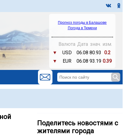
Прогноз погоды в Балашове
Погода в Тюмени
Валюта
Дата
знач.
изм.
▼
USD
06.08
80.93
0.2
▼
EUR
06.08
93.19
0.39
ьной
Поделитесь новостями с
жителями города