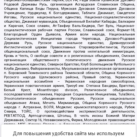
Национал-большевистская партия, ВЕК РА, Рада земли Кубанской Духовно
Родовой Державы Русь, организация Асгардская Славянская Община,
Община Капища Веды Перуна, Мужская Духовная Семинария Духовное
Учреждение, Нурджулар, К Богодержавию, Таблиги Джамаат, Свидетели
Иеговы, Русское национальное единство, Национал-социалистическое
общество, Джамаат мувахидов, Объединенный Вилайат Кабарды, Балкарии
и Карачая, Союз славян, Ат-Такфир Валь-Хиджра, Пит Буль, Национал-
социалистическая рабочая партия России, Славянский союз, Формат-18,
Благородный Орден Дьявола, Армия воли народа, Национальная
Социалистическая Инициатива города Череповца, Духовно-Родовая
Держава Русь, Русское национальное единство, Древнерусской
Инглистической церкви Православных Староверов-Инглингов, Русский
общенациональный союз, Движение против нелегальной иммиграции,
Кровь и Честь, О свободе совести и о религиозных объединениях, Омская
организация общественного политического движения Русское
национальное единство, Северное Братство, Клуб Болельщиков Футбольного
Клуба Динамо, Файзрахманисты, Мусульманская религиозная организация
п. Боровский Тюменского района Тюменской области, Община Коренного
Русского народа Щелковского района, Правый сектор, Украинская
национальная ассамблея – Украинская народная самооборона,
Украинская повстанческая армия, Тризуб им. Степана Бандеры, Братство,
Белый Крест, Misanthropic division, Религиозное объединение
последователей инглиизма, Народная Социальная Инициатива, TulaSkins,
Этнополитическое объединение Русские, Русское национальное
объединение Атака, Мечеть Мирмамеда, Община Коренного Русского
народа г. Астрахани, ВОЛЯ, Меджлис крымскотатарского народа, Рубеж
Севера, ТОЙС, О противодействии экстремистской деятельности,
РЕВТАТПОД, Артподготовка, Штольц, В честь иконы Божией Матери
Державная, Сектор 16, Независимость, Фирма, Молодежная правозащитная
группа МПГ, Курсом Правды и Единения, Каракольская инициативная
группа, Автоград Крю, Союз Славянских Сил Руси, Алля-Аят,
Для повышения удобства сайта мы используем
Благотворительный пансионат Ак Умут, Русская республика Русь,