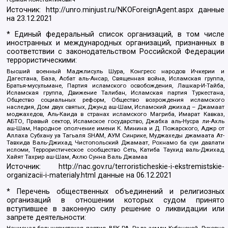
Источник:
http://unro.minjust.ru/NKOForeignAgent.aspx
данные
на
23.12.2021
* Единый федеральный список организаций, в том числе
иностранных и международных организаций, признанных в
соответствии с законодательством Российской Федерации
террористическими:
Высший военный Маджлисуль Шура, Конгресс народов Ичкерии и
Дагестана, База, Асбат аль-Ансар, Священная война, Исламская группа,
Братья-мусульмане, Партия исламского освобождения, Лашкар-И-Тайба,
Исламская группа, Движение Талибан, Исламская партия Туркестана,
Общество социальных реформ, Общество возрождения исламского
наследия, Дом двух святых, Джунд аш-Шам, Исламский джихад – Джамаат
моджахедов, Аль-Каида в странах исламского Магриба, Имарат Кавказ,
АБТО, Правый сектор, Исламское государство, Джабха аль-Нусра ли-Ахль
аш-Шам, Народное ополчение имени К. Минина и Д. Пожарского, Аджр от
Аллаха Субхану уа Тагьаля SHAM, АУМ Синрике, Муджахеды джамаата Ат-
Тавхида Валь-Джихад, Чистопольский Джамаат, Рохнамо ба суи давлати
исломи, Террористическое сообщество Сеть, Катиба Таухид валь-Джихад,
Хайят Тахрир аш-Шам, Ахлю Сунна Валь Джамаа
Источник:
http://nac.gov.ru/terroristicheskie-i-ekstremistskie-
organizacii-i-materialy.html
данные на
06.12.2021
* Перечень общественных объединений и религиозных
организаций в отношении которых судом принято
вступившее в законную силу решение о ликвидации или
запрете деятельности: