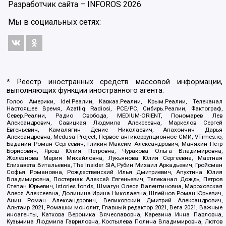
Разработчик сайта –
INFOROS
2026
Мы в социальных сетях:
* Реестр иностранных средств массовой информации,
выполняющих функции иностранного агента:
Голос Америки, Idel.Реалии, Кавказ.Реалии, Крым.Реалии, Телеканал
Настоящее Время, Azatliq Radiosi, PCE/PC, Сибирь.Реалии, Фактограф,
Север.Реалии, Радио Свобода, MEDIUM-ORIENT, Пономарев Лев
Александрович, Савицкая Людмила Алексеевна, Маркелов Сергей
Евгеньевич, Камалягин Денис Николаевич, Апахончич Дарья
Александровна, Medusa Project, Первое антикоррупционное СМИ, VTimes.io,
Баданин Роман Сергеевич, Гликин Максим Александрович, Маняхин Петр
Борисович, Ярош Юлия Петровна, Чуракова Ольга Владимировна,
Железнова Мария Михайловна, Лукьянова Юлия Сергеевна, Маетная
Елизавета Витальевна, The Insider SIA, Рубин Михаил Аркадьевич, Гройсман
Софья Романовна, Рождественский Илья Дмитриевич, Апухтина Юлия
Владимировна, Постернак Алексей Евгеньевич, Телеканал Дождь, Петров
Степан Юрьевич, Istories fonds, Шмагун Олеся Валентиновна, Мароховская
Алеся Алексеевна, Долинина Ирина Николаевна, Шлейнов Роман Юрьевич,
Анин Роман Александрович, Великовский Дмитрий Александрович,
Альтаир 2021, Ромашки монолит, Главный редактор 2021, Вега 2021, Важные
иноагенты, Каткова Вероника Вячеславовна, Карезина Инна Павловна,
Кузьмина Людмила Гавриловна, Костылева Полина Владимировна, Лютов