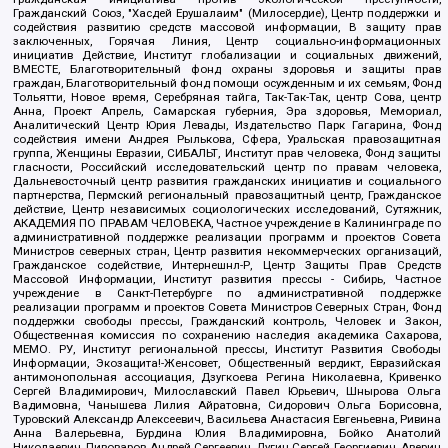
Гражданский Союз, "Хасдей Ерушалаим" (Милосердие), Центр поддержки и
содействия развитию средств массовой информации, В защиту прав
заключенных, Горячая Линия, Центр социально-информационных
инициатив Действие, Институт глобализации и социальных движений,
ВМЕСТЕ, Благотворительный фонд охраны здоровья и защиты прав
граждан, Благотворительный фонд помощи осужденным и их семьям, Фонд
Тольятти, Новое время, Серебряная тайга, Так-Так-Так, центр Сова, центр
Анна, Проект Апрель, Самарская губерния, Эра здоровья, Мемориал,
Аналитический Центр Юрия Левады, Издательство Парк Гагарина, Фонд
содействия имени Андрея Рылькова, Сфера, Уральская правозащитная
группа, Женщины Евразии, СИБАЛЬТ, Институт прав человека, Фонд защиты
гласности, Российский исследовательский центр по правам человека,
Дальневосточный центр развития гражданских инициатив и социального
партнерства, Пермский региональный правозащитный центр, Гражданское
действие, Центр независимых социологических исследований, Сутяжник,
АКАДЕМИЯ ПО ПРАВАМ ЧЕЛОВЕКА, Частное учреждение в Калининграде по
административной поддержке реализации программ и проектов Совета
Министров северных стран, Центр развития некоммерческих организаций,
Гражданское содействие, Интернешнл-Р, Центр Защиты Прав Средств
Массовой Информации, Институт развития прессы - Сибирь, Частное
учреждение в Санкт-Петербурге по административной поддержке
реализации программ и проектов Совета Министров Северных Стран, Фонд
поддержки свободы прессы, Гражданский контроль, Человек и Закон,
Общественная комиссия по сохранению наследия академика Сахарова,
МЕМО. РУ, Институт региональной прессы, Институт Развития Свободы
Информации, Экозащита!-Женсовет, Общественный вердикт, Евразийская
антимонопольная ассоциация, Дзугкоева Регина Николаевна, Кривенко
Сергей Владимирович, Милославский Павел Юрьевич, Шнырова Ольга
Вадимовна, Чанышева Лилия Айратовна, Сидорович Ольга Борисовна,
Туровский Александр Алексеевич, Васильева Анастасия Евгеньевна, Ривина
Анна Валерьевна, Бурдина Юлия Владимировна, Бойко Анатолий
Николаевич, Пивоваров Андрей Сергеевич, Дугин Сергей Георгиевич, Аверин