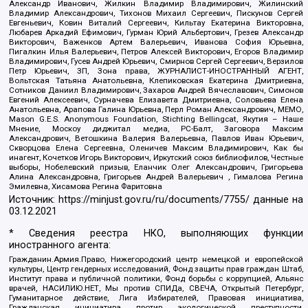
Александр Иванович, Жилкин Владимир Владимирович, Жилинский
Владимир Александрович, Тихонов Михаил Сергеевич, Пискунов Сергей
Евгеньевич, Ковин Виталий Сергеевич, Кильтау Екатерина Викторовна,
Любарев Аркадий Ефимович, Гурман Юрий Альбертович, Грезев Александр
Викторович, Важенков Артем Валерьевич, Иванова София Юрьевна,
Пигалкин Илья Валерьевич, Петров Алексей Викторович, Егоров Владимир
Владимирович, Гусев Андрей Юрьевич, Смирнов Сергей Сергеевич, Верзилов
Петр Юрьевич, ЗП, Зона права, ЖУРНАЛИСТ-ИНОСТРАННЫЙ АГЕНТ,
Вольтская Татьяна Анатольевна, Клепиковская Екатерина Дмитриевна,
Сотников Даниил Владимирович, Захаров Андрей Вячеславович, Симонов
Евгений Алексеевич, Сурначева Елизавета Дмитриевна, Соловьева Елена
Анатольевна, Арапова Галина Юрьевна, Перл Роман Александрович, МЕМО,
Mason G.E.S. Anonymous Foundation, Stichting Bellingcat, Якутия – Наше
Мнение, Москоу диджитал медиа, РС-Балт, Заговора Максим
Александрович, Ветошкина Валерия Валерьевна, Павлов Иван Юрьевич,
Скворцова Елена Сергеевна, Оленичев Максим Владимирович, Как бы
инагент, Кочетков Игорь Викторович, Иркутский союз библиофилов, Честные
выборы, Нобелевский призыв, Еланчик Олег Александрович, Григорьева
Алина Александровна, Григорьев Андрей Валерьевич , Гималова Регина
Эмилевна, Хисамова Регина Фаритовна
Источник:
https://minjust.gov.ru/ru/documents/7755/
данные на
03.12.2021
* Сведения реестра НКО, выполняющих функции
иностранного агента:
Гражданин.Армия.Право, Нижегородский центр немецкой и европейской
культуры, Центр гендерных исследований, Фонд защиты прав граждан Штаб,
Институт права и публичной политики, Фонд борьбы с коррупцией, Альянс
врачей, НАСИЛИЮ.НЕТ, Мы против СПИДа, СВЕЧА, Открытый Петербург,
Гуманитарное действие, Лига Избирателей, Правовая инициатива,
Гражданская инициатива против экологической преступности,