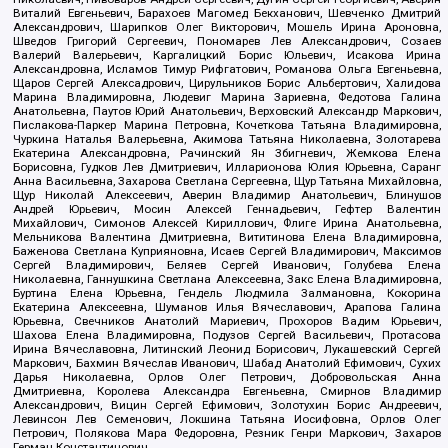
Виталий Евгеньевич, Барахоев Магомед Бекханович, Шевченко Дмитрий
Александрович, Шарипков Олег Викторович, Мошель Ирина Ароновна,
Шведов Григорий Сергеевич, Пономарев Лев Александрович, Созаев
Валерий Валерьевич, Каргалицкий Борис Юльевич, Исакова Ирина
Александровна, Исламов Тимур Рифгатович, Романова Ольга Евгеньевна,
Щаров Сергей Алексадрович, Цирульников Борис Альбертович, Халидова
Марина Владимировна, Людевиг Марина Зариевна, Федотова Галина
Анатольевна, Паутов Юрий Анатольевич, Верховский Александр Маркович,
Пислакова-Паркер Марина Петровна, Кочеткова Татьяна Владимировна,
Чуркина Наталья Валерьевна, Акимова Татьяна Николаевна, Золотарева
Екатерина Александровна, Рачинский Ян Збигневич, Жемкова Елена
Борисовна, Гудков Лев Дмитриевич, Илларионова Юлия Юрьевна, Саранг
Анна Васильевна, Захарова Светлана Сергеевна, Щур Татьяна Михайловна,
Щур Николай Алексеевич, Аверин Владимир Анатольевич, Блинушов
Андрей Юрьевич, Мосин Алексей Геннадьевич, Гефтер Валентин
Михайлович, Симонов Алексей Кириллович, Флиге Ирина Анатольевна,
Мельникова Валентина Дмитриевна, Вититинова Елена Владимировна,
Баженова Светлана Куприяновна, Исаев Сергей Владимирович, Максимов
Сергей Владимирович, Беляев Сергей Иванович, Голубева Елена
Николаевна, Ганнушкина Светлана Алексеевна, Закс Елена Владимировна,
Буртина Елена Юрьевна, Гендель Людмила Залмановна, Кокорина
Екатерина Алексеевна, Шуманов Илья Вячеславович, Арапова Галина
Юрьевна, Свечников Анатолий Мариевич, Прохоров Вадим Юрьевич,
Шахова Елена Владимировна, Подузов Сергей Васильевич, Протасова
Ирина Вячеславовна, Литинский Леонид Борисович, Лукашевский Сергей
Маркович, Бахмин Вячеслав Иванович, Шабад Анатолий Ефимович, Сухих
Дарья Николаевна, Орлов Олег Петрович, Добровольская Анна
Дмитриевна, Королева Александра Евгеньевна, Смирнов Владимир
Александрович, Вицин Сергей Ефимович, Золотухин Борис Андреевич,
Левинсон Лев Семенович, Локшина Татьяна Иосифовна, Орлов Олег
Петрович, Полякова Мара Федоровна, Резник Генри Маркович, Захаров
Герман Константинович