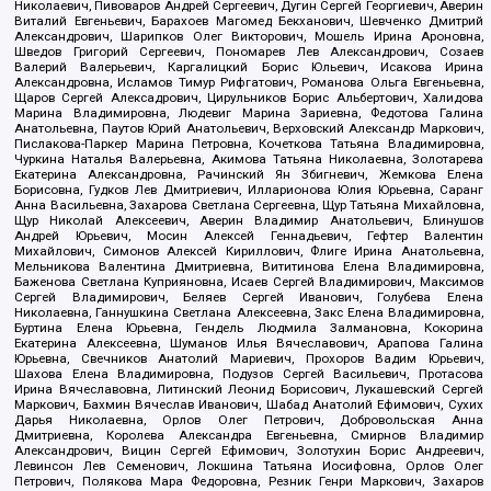
Николаевич, Пивоваров Андрей Сергеевич, Дугин Сергей Георгиевич, Аверин
Виталий Евгеньевич, Барахоев Магомед Бекханович, Шевченко Дмитрий
Александрович, Шарипков Олег Викторович, Мошель Ирина Ароновна,
Шведов Григорий Сергеевич, Пономарев Лев Александрович, Созаев
Валерий Валерьевич, Каргалицкий Борис Юльевич, Исакова Ирина
Александровна, Исламов Тимур Рифгатович, Романова Ольга Евгеньевна,
Щаров Сергей Алексадрович, Цирульников Борис Альбертович, Халидова
Марина Владимировна, Людевиг Марина Зариевна, Федотова Галина
Анатольевна, Паутов Юрий Анатольевич, Верховский Александр Маркович,
Пислакова-Паркер Марина Петровна, Кочеткова Татьяна Владимировна,
Чуркина Наталья Валерьевна, Акимова Татьяна Николаевна, Золотарева
Екатерина Александровна, Рачинский Ян Збигневич, Жемкова Елена
Борисовна, Гудков Лев Дмитриевич, Илларионова Юлия Юрьевна, Саранг
Анна Васильевна, Захарова Светлана Сергеевна, Щур Татьяна Михайловна,
Щур Николай Алексеевич, Аверин Владимир Анатольевич, Блинушов
Андрей Юрьевич, Мосин Алексей Геннадьевич, Гефтер Валентин
Михайлович, Симонов Алексей Кириллович, Флиге Ирина Анатольевна,
Мельникова Валентина Дмитриевна, Вититинова Елена Владимировна,
Баженова Светлана Куприяновна, Исаев Сергей Владимирович, Максимов
Сергей Владимирович, Беляев Сергей Иванович, Голубева Елена
Николаевна, Ганнушкина Светлана Алексеевна, Закс Елена Владимировна,
Буртина Елена Юрьевна, Гендель Людмила Залмановна, Кокорина
Екатерина Алексеевна, Шуманов Илья Вячеславович, Арапова Галина
Юрьевна, Свечников Анатолий Мариевич, Прохоров Вадим Юрьевич,
Шахова Елена Владимировна, Подузов Сергей Васильевич, Протасова
Ирина Вячеславовна, Литинский Леонид Борисович, Лукашевский Сергей
Маркович, Бахмин Вячеслав Иванович, Шабад Анатолий Ефимович, Сухих
Дарья Николаевна, Орлов Олег Петрович, Добровольская Анна
Дмитриевна, Королева Александра Евгеньевна, Смирнов Владимир
Александрович, Вицин Сергей Ефимович, Золотухин Борис Андреевич,
Левинсон Лев Семенович, Локшина Татьяна Иосифовна, Орлов Олег
Петрович, Полякова Мара Федоровна, Резник Генри Маркович, Захаров