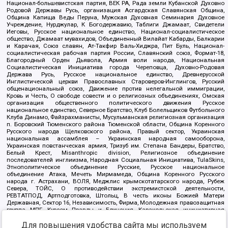
Национал-большевистская партия, ВЕК РА, Рада земли Кубанской Духовно
Родовой Державы Русь, организация Асгардская Славянская Община,
Община Капища Веды Перуна, Мужская Духовная Семинария Духовное
Учреждение, Нурджулар, К Богодержавию, Таблиги Джамаат, Свидетели
Иеговы, Русское национальное единство, Национал-социалистическое
общество, Джамаат мувахидов, Объединенный Вилайат Кабарды, Балкарии
и Карачая, Союз славян, Ат-Такфир Валь-Хиджра, Пит Буль, Национал-
социалистическая рабочая партия России, Славянский союз, Формат-18,
Благородный Орден Дьявола, Армия воли народа, Национальная
Социалистическая Инициатива города Череповца, Духовно-Родовая
Держава Русь, Русское национальное единство, Древнерусской
Инглистической церкви Православных Староверов-Инглингов, Русский
общенациональный союз, Движение против нелегальной иммиграции,
Кровь и Честь, О свободе совести и о религиозных объединениях, Омская
организация общественного политического движения Русское
национальное единство, Северное Братство, Клуб Болельщиков Футбольного
Клуба Динамо, Файзрахманисты, Мусульманская религиозная организация
п. Боровский Тюменского района Тюменской области, Община Коренного
Русского народа Щелковского района, Правый сектор, Украинская
национальная ассамблея – Украинская народная самооборона,
Украинская повстанческая армия, Тризуб им. Степана Бандеры, Братство,
Белый Крест, Misanthropic division, Религиозное объединение
последователей инглиизма, Народная Социальная Инициатива, TulaSkins,
Этнополитическое объединение Русские, Русское национальное
объединение Атака, Мечеть Мирмамеда, Община Коренного Русского
народа г. Астрахани, ВОЛЯ, Меджлис крымскотатарского народа, Рубеж
Севера, ТОЙС, О противодействии экстремистской деятельности,
РЕВТАТПОД, Артподготовка, Штольц, В честь иконы Божией Матери
Державная, Сектор 16, Независимость, Фирма, Молодежная правозащитная
группа МПГ, Курсом Правды и Единения, Каракольская инициативная
группа, Автоград Крю, Союз Славянских Сил Руси, Алля-Аят,
Для повышения удобства сайта мы используем
Благотворительный пансионат Ак Умут, Русская республика Русь,