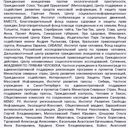
Гражданская инициатива против экологической преступности,
Гражданский Союз, "Хасдей Ерушалаим" (Милосердие), Центр поддержки и
содействия развитию средств массовой информации, В защиту прав
заключенных, Горячая Линия, Центр социально-информационных
инициатив Действие, Институт глобализации и социальных движений,
ВМЕСТЕ, Благотворительный фонд охраны здоровья и защиты прав
граждан, Благотворительный фонд помощи осужденным и их семьям, Фонд
Тольятти, Новое время, Серебряная тайга, Так-Так-Так, центр Сова, центр
Анна, Проект Апрель, Самарская губерния, Эра здоровья, Мемориал,
Аналитический Центр Юрия Левады, Издательство Парк Гагарина, Фонд
содействия имени Андрея Рылькова, Сфера, Уральская правозащитная
группа, Женщины Евразии, СИБАЛЬТ, Институт прав человека, Фонд защиты
гласности, Российский исследовательский центр по правам человека,
Дальневосточный центр развития гражданских инициатив и социального
партнерства, Пермский региональный правозащитный центр, Гражданское
действие, Центр независимых социологических исследований, Сутяжник,
АКАДЕМИЯ ПО ПРАВАМ ЧЕЛОВЕКА, Частное учреждение в Калининграде по
административной поддержке реализации программ и проектов Совета
Министров северных стран, Центр развития некоммерческих организаций,
Гражданское содействие, Интернешнл-Р, Центр Защиты Прав Средств
Массовой Информации, Институт развития прессы - Сибирь, Частное
учреждение в Санкт-Петербурге по административной поддержке
реализации программ и проектов Совета Министров Северных Стран, Фонд
поддержки свободы прессы, Гражданский контроль, Человек и Закон,
Общественная комиссия по сохранению наследия академика Сахарова,
МЕМО. РУ, Институт региональной прессы, Институт Развития Свободы
Информации, Экозащита!-Женсовет, Общественный вердикт, Евразийская
антимонопольная ассоциация, Дзугкоева Регина Николаевна, Кривенко
Сергей Владимирович, Милославский Павел Юрьевич, Шнырова Ольга
Вадимовна, Чанышева Лилия Айратовна, Сидорович Ольга Борисовна,
Туровский Александр Алексеевич, Васильева Анастасия Евгеньевна, Ривина
Анна Валерьевна, Бурдина Юлия Владимировна, Бойко Анатолий