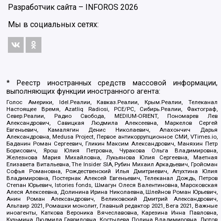
Разработчик сайта –
INFOROS
2026
Мы в социальных сетях:
* Реестр иностранных средств массовой информации,
выполняющих функции иностранного агента:
Голос Америки, Idel.Реалии, Кавказ.Реалии, Крым.Реалии, Телеканал
Настоящее Время, Azatliq Radiosi, PCE/PC, Сибирь.Реалии, Фактограф,
Север.Реалии, Радио Свобода, MEDIUM-ORIENT, Пономарев Лев
Александрович, Савицкая Людмила Алексеевна, Маркелов Сергей
Евгеньевич, Камалягин Денис Николаевич, Апахончич Дарья
Александровна, Medusa Project, Первое антикоррупционное СМИ, VTimes.io,
Баданин Роман Сергеевич, Гликин Максим Александрович, Маняхин Петр
Борисович, Ярош Юлия Петровна, Чуракова Ольга Владимировна,
Железнова Мария Михайловна, Лукьянова Юлия Сергеевна, Маетная
Елизавета Витальевна, The Insider SIA, Рубин Михаил Аркадьевич, Гройсман
Софья Романовна, Рождественский Илья Дмитриевич, Апухтина Юлия
Владимировна, Постернак Алексей Евгеньевич, Телеканал Дождь, Петров
Степан Юрьевич, Istories fonds, Шмагун Олеся Валентиновна, Мароховская
Алеся Алексеевна, Долинина Ирина Николаевна, Шлейнов Роман Юрьевич,
Анин Роман Александрович, Великовский Дмитрий Александрович,
Альтаир 2021, Ромашки монолит, Главный редактор 2021, Вега 2021, Важные
иноагенты, Каткова Вероника Вячеславовна, Карезина Инна Павловна,
Кузьмина Людмила Гавриловна, Костылева Полина Владимировна, Лютов