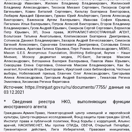
Александр Иванович, Жилкин Владимир Владимирович, Жилинский
Владимир Александрович, Тихонов Михаил Сергеевич, Пискунов Сергей
Евгеньевич, Ковин Виталий Сергеевич, Кильтау Екатерина Викторовна,
Любарев Аркадий Ефимович, Гурман Юрий Альбертович, Грезев Александр
Викторович, Важенков Артем Валерьевич, Иванова София Юрьевна,
Пигалкин Илья Валерьевич, Петров Алексей Викторович, Егоров Владимир
Владимирович, Гусев Андрей Юрьевич, Смирнов Сергей Сергеевич, Верзилов
Петр Юрьевич, ЗП, Зона права, ЖУРНАЛИСТ-ИНОСТРАННЫЙ АГЕНТ,
Вольтская Татьяна Анатольевна, Клепиковская Екатерина Дмитриевна,
Сотников Даниил Владимирович, Захаров Андрей Вячеславович, Симонов
Евгений Алексеевич, Сурначева Елизавета Дмитриевна, Соловьева Елена
Анатольевна, Арапова Галина Юрьевна, Перл Роман Александрович, МЕМО,
Mason G.E.S. Anonymous Foundation, Stichting Bellingcat, Якутия – Наше
Мнение, Москоу диджитал медиа, РС-Балт, Заговора Максим
Александрович, Ветошкина Валерия Валерьевна, Павлов Иван Юрьевич,
Скворцова Елена Сергеевна, Оленичев Максим Владимирович, Как бы
инагент, Кочетков Игорь Викторович, Иркутский союз библиофилов, Честные
выборы, Нобелевский призыв, Еланчик Олег Александрович, Григорьева
Алина Александровна, Григорьев Андрей Валерьевич , Гималова Регина
Эмилевна, Хисамова Регина Фаритовна
Источник:
https://minjust.gov.ru/ru/documents/7755/
данные на
03.12.2021
* Сведения реестра НКО, выполняющих функции
иностранного агента:
Гражданин.Армия.Право, Нижегородский центр немецкой и европейской
культуры, Центр гендерных исследований, Фонд защиты прав граждан Штаб,
Институт права и публичной политики, Фонд борьбы с коррупцией, Альянс
врачей, НАСИЛИЮ.НЕТ, Мы против СПИДа, СВЕЧА, Открытый Петербург,
Гуманитарное действие, Лига Избирателей, Правовая инициатива,