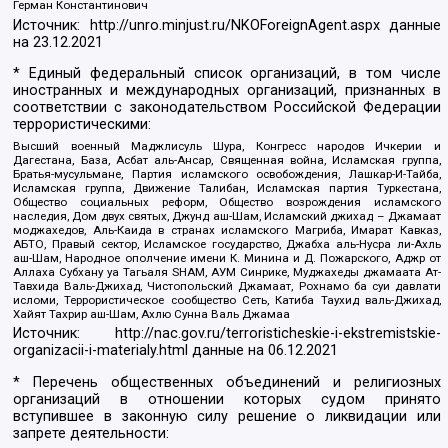
Герман Константинович
Источник:
http://unro.minjust.ru/NKOForeignAgent.aspx
данные
на
23.12.2021
* Единый федеральный список организаций, в том числе
иностранных и международных организаций, признанных в
соответствии с законодательством Российской Федерации
террористическими:
Высший военный Маджлисуль Шура, Конгресс народов Ичкерии и
Дагестана, База, Асбат аль-Ансар, Священная война, Исламская группа,
Братья-мусульмане, Партия исламского освобождения, Лашкар-И-Тайба,
Исламская группа, Движение Талибан, Исламская партия Туркестана,
Общество социальных реформ, Общество возрождения исламского
наследия, Дом двух святых, Джунд аш-Шам, Исламский джихад – Джамаат
моджахедов, Аль-Каида в странах исламского Магриба, Имарат Кавказ,
АБТО, Правый сектор, Исламское государство, Джабха аль-Нусра ли-Ахль
аш-Шам, Народное ополчение имени К. Минина и Д. Пожарского, Аджр от
Аллаха Субхану уа Тагьаля SHAM, АУМ Синрике, Муджахеды джамаата Ат-
Тавхида Валь-Джихад, Чистопольский Джамаат, Рохнамо ба суи давлати
исломи, Террористическое сообщество Сеть, Катиба Таухид валь-Джихад,
Хайят Тахрир аш-Шам, Ахлю Сунна Валь Джамаа
Источник:
http://nac.gov.ru/terroristicheskie-i-ekstremistskie-
organizacii-i-materialy.html
данные на
06.12.2021
* Перечень общественных объединений и религиозных
организаций в отношении которых судом принято
вступившее в законную силу решение о ликвидации или
запрете деятельности: