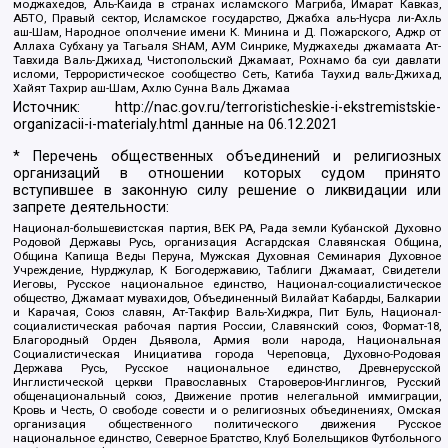
моджахедов, Аль-Каида в странах исламского Магриба, Имарат Кавказ,
АБТО, Правый сектор, Исламское государство, Джабха аль-Нусра ли-Ахль
аш-Шам, Народное ополчение имени К. Минина и Д. Пожарского, Аджр от
Аллаха Субхану уа Тагьаля SHAM, АУМ Синрике, Муджахеды джамаата Ат-
Тавхида Валь-Джихад, Чистопольский Джамаат, Рохнамо ба суи давлати
исломи, Террористическое сообщество Сеть, Катиба Таухид валь-Джихад,
Хайят Тахрир аш-Шам, Ахлю Сунна Валь Джамаа
Источник:
http://nac.gov.ru/terroristicheskie-i-ekstremistskie-
organizacii-i-materialy.html
данные на
06.12.2021
* Перечень общественных объединений и религиозных
организаций в отношении которых судом принято
вступившее в законную силу решение о ликвидации или
запрете деятельности:
Национал-большевистская партия, ВЕК РА, Рада земли Кубанской Духовно
Родовой Державы Русь, организация Асгардская Славянская Община,
Община Капища Веды Перуна, Мужская Духовная Семинария Духовное
Учреждение, Нурджулар, К Богодержавию, Таблиги Джамаат, Свидетели
Иеговы, Русское национальное единство, Национал-социалистическое
общество, Джамаат мувахидов, Объединенный Вилайат Кабарды, Балкарии
и Карачая, Союз славян, Ат-Такфир Валь-Хиджра, Пит Буль, Национал-
социалистическая рабочая партия России, Славянский союз, Формат-18,
Благородный Орден Дьявола, Армия воли народа, Национальная
Социалистическая Инициатива города Череповца, Духовно-Родовая
Держава Русь, Русское национальное единство, Древнерусской
Инглистической церкви Православных Староверов-Инглингов, Русский
общенациональный союз, Движение против нелегальной иммиграции,
Кровь и Честь, О свободе совести и о религиозных объединениях, Омская
организация общественного политического движения Русское
национальное единство, Северное Братство, Клуб Болельщиков Футбольного