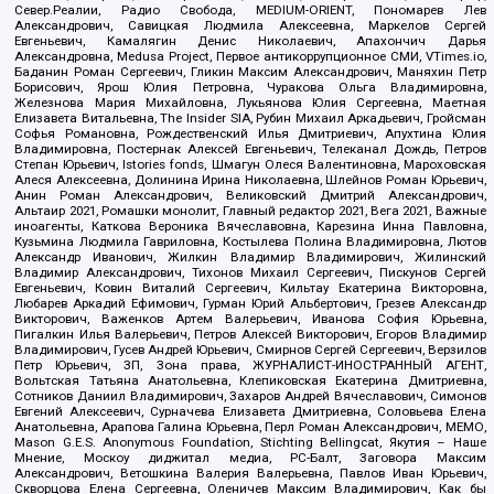
Север.Реалии, Радио Свобода, MEDIUM-ORIENT, Пономарев Лев
Александрович, Савицкая Людмила Алексеевна, Маркелов Сергей
Евгеньевич, Камалягин Денис Николаевич, Апахончич Дарья
Александровна, Medusa Project, Первое антикоррупционное СМИ, VTimes.io,
Баданин Роман Сергеевич, Гликин Максим Александрович, Маняхин Петр
Борисович, Ярош Юлия Петровна, Чуракова Ольга Владимировна,
Железнова Мария Михайловна, Лукьянова Юлия Сергеевна, Маетная
Елизавета Витальевна, The Insider SIA, Рубин Михаил Аркадьевич, Гройсман
Софья Романовна, Рождественский Илья Дмитриевич, Апухтина Юлия
Владимировна, Постернак Алексей Евгеньевич, Телеканал Дождь, Петров
Степан Юрьевич, Istories fonds, Шмагун Олеся Валентиновна, Мароховская
Алеся Алексеевна, Долинина Ирина Николаевна, Шлейнов Роман Юрьевич,
Анин Роман Александрович, Великовский Дмитрий Александрович,
Альтаир 2021, Ромашки монолит, Главный редактор 2021, Вега 2021, Важные
иноагенты, Каткова Вероника Вячеславовна, Карезина Инна Павловна,
Кузьмина Людмила Гавриловна, Костылева Полина Владимировна, Лютов
Александр Иванович, Жилкин Владимир Владимирович, Жилинский
Владимир Александрович, Тихонов Михаил Сергеевич, Пискунов Сергей
Евгеньевич, Ковин Виталий Сергеевич, Кильтау Екатерина Викторовна,
Любарев Аркадий Ефимович, Гурман Юрий Альбертович, Грезев Александр
Викторович, Важенков Артем Валерьевич, Иванова София Юрьевна,
Пигалкин Илья Валерьевич, Петров Алексей Викторович, Егоров Владимир
Владимирович, Гусев Андрей Юрьевич, Смирнов Сергей Сергеевич, Верзилов
Петр Юрьевич, ЗП, Зона права, ЖУРНАЛИСТ-ИНОСТРАННЫЙ АГЕНТ,
Вольтская Татьяна Анатольевна, Клепиковская Екатерина Дмитриевна,
Сотников Даниил Владимирович, Захаров Андрей Вячеславович, Симонов
Евгений Алексеевич, Сурначева Елизавета Дмитриевна, Соловьева Елена
Анатольевна, Арапова Галина Юрьевна, Перл Роман Александрович, МЕМО,
Mason G.E.S. Anonymous Foundation, Stichting Bellingcat, Якутия – Наше
Мнение, Москоу диджитал медиа, РС-Балт, Заговора Максим
Александрович, Ветошкина Валерия Валерьевна, Павлов Иван Юрьевич,
Скворцова Елена Сергеевна, Оленичев Максим Владимирович, Как бы