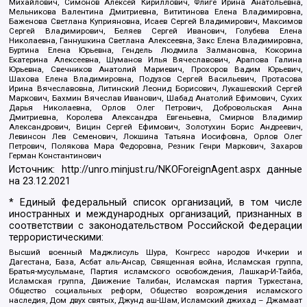
Михайлович, Симонов Алексей Кириллович, Флиге Ирина Анатольевна,
Мельникова Валентина Дмитриевна, Вититинова Елена Владимировна,
Баженова Светлана Куприяновна, Исаев Сергей Владимирович, Максимов
Сергей Владимирович, Беляев Сергей Иванович, Голубева Елена
Николаевна, Ганнушкина Светлана Алексеевна, Закс Елена Владимировна,
Буртина Елена Юрьевна, Гендель Людмила Залмановна, Кокорина
Екатерина Алексеевна, Шуманов Илья Вячеславович, Арапова Галина
Юрьевна, Свечников Анатолий Мариевич, Прохоров Вадим Юрьевич,
Шахова Елена Владимировна, Подузов Сергей Васильевич, Протасова
Ирина Вячеславовна, Литинский Леонид Борисович, Лукашевский Сергей
Маркович, Бахмин Вячеслав Иванович, Шабад Анатолий Ефимович, Сухих
Дарья Николаевна, Орлов Олег Петрович, Добровольская Анна
Дмитриевна, Королева Александра Евгеньевна, Смирнов Владимир
Александрович, Вицин Сергей Ефимович, Золотухин Борис Андреевич,
Левинсон Лев Семенович, Локшина Татьяна Иосифовна, Орлов Олег
Петрович, Полякова Мара Федоровна, Резник Генри Маркович, Захаров
Герман Константинович
Источник:
http://unro.minjust.ru/NKOForeignAgent.aspx
данные
на
23.12.2021
* Единый федеральный список организаций, в том числе
иностранных и международных организаций, признанных в
соответствии с законодательством Российской Федерации
террористическими:
Высший военный Маджлисуль Шура, Конгресс народов Ичкерии и
Дагестана, База, Асбат аль-Ансар, Священная война, Исламская группа,
Братья-мусульмане, Партия исламского освобождения, Лашкар-И-Тайба,
Исламская группа, Движение Талибан, Исламская партия Туркестана,
Общество социальных реформ, Общество возрождения исламского
наследия, Дом двух святых, Джунд аш-Шам, Исламский джихад – Джамаат