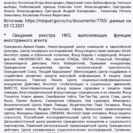
инагент, Кочетков Игорь Викторович, Иркутский союз библиофилов, Честные
выборы, Нобелевский призыв, Еланчик Олег Александрович, Григорьева
Алина Александровна, Григорьев Андрей Валерьевич , Гималова Регина
Эмилевна, Хисамова Регина Фаритовна
Источник:
https://minjust.gov.ru/ru/documents/7755/
данные на
03.12.2021
* Сведения реестра НКО, выполняющих функции
иностранного агента:
Гражданин.Армия.Право, Нижегородский центр немецкой и европейской
культуры, Центр гендерных исследований, Фонд защиты прав граждан Штаб,
Институт права и публичной политики, Фонд борьбы с коррупцией, Альянс
врачей, НАСИЛИЮ.НЕТ, Мы против СПИДа, СВЕЧА, Открытый Петербург,
Гуманитарное действие, Лига Избирателей, Правовая инициатива,
Гражданская инициатива против экологической преступности,
Гражданский Союз, "Хасдей Ерушалаим" (Милосердие), Центр поддержки и
содействия развитию средств массовой информации, В защиту прав
заключенных, Горячая Линия, Центр социально-информационных
инициатив Действие, Институт глобализации и социальных движений,
ВМЕСТЕ, Благотворительный фонд охраны здоровья и защиты прав
граждан, Благотворительный фонд помощи осужденным и их семьям, Фонд
Тольятти, Новое время, Серебряная тайга, Так-Так-Так, центр Сова, центр
Анна, Проект Апрель, Самарская губерния, Эра здоровья, Мемориал,
Аналитический Центр Юрия Левады, Издательство Парк Гагарина, Фонд
содействия имени Андрея Рылькова, Сфера, Уральская правозащитная
группа, Женщины Евразии, СИБАЛЬТ, Институт прав человека, Фонд защиты
гласности, Российский исследовательский центр по правам человека,
Дальневосточный центр развития гражданских инициатив и социального
партнерства, Пермский региональный правозащитный центр, Гражданское
действие, Центр независимых социологических исследований, Сутяжник,