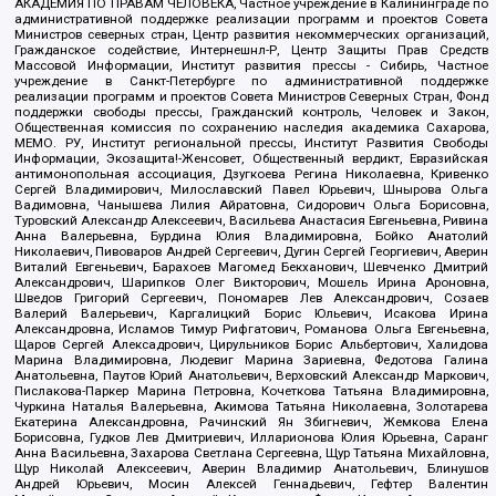
АКАДЕМИЯ ПО ПРАВАМ ЧЕЛОВЕКА, Частное учреждение в Калининграде по
административной поддержке реализации программ и проектов Совета
Министров северных стран, Центр развития некоммерческих организаций,
Гражданское содействие, Интернешнл-Р, Центр Защиты Прав Средств
Массовой Информации, Институт развития прессы - Сибирь, Частное
учреждение в Санкт-Петербурге по административной поддержке
реализации программ и проектов Совета Министров Северных Стран, Фонд
поддержки свободы прессы, Гражданский контроль, Человек и Закон,
Общественная комиссия по сохранению наследия академика Сахарова,
МЕМО. РУ, Институт региональной прессы, Институт Развития Свободы
Информации, Экозащита!-Женсовет, Общественный вердикт, Евразийская
антимонопольная ассоциация, Дзугкоева Регина Николаевна, Кривенко
Сергей Владимирович, Милославский Павел Юрьевич, Шнырова Ольга
Вадимовна, Чанышева Лилия Айратовна, Сидорович Ольга Борисовна,
Туровский Александр Алексеевич, Васильева Анастасия Евгеньевна, Ривина
Анна Валерьевна, Бурдина Юлия Владимировна, Бойко Анатолий
Николаевич, Пивоваров Андрей Сергеевич, Дугин Сергей Георгиевич, Аверин
Виталий Евгеньевич, Барахоев Магомед Бекханович, Шевченко Дмитрий
Александрович, Шарипков Олег Викторович, Мошель Ирина Ароновна,
Шведов Григорий Сергеевич, Пономарев Лев Александрович, Созаев
Валерий Валерьевич, Каргалицкий Борис Юльевич, Исакова Ирина
Александровна, Исламов Тимур Рифгатович, Романова Ольга Евгеньевна,
Щаров Сергей Алексадрович, Цирульников Борис Альбертович, Халидова
Марина Владимировна, Людевиг Марина Зариевна, Федотова Галина
Анатольевна, Паутов Юрий Анатольевич, Верховский Александр Маркович,
Пислакова-Паркер Марина Петровна, Кочеткова Татьяна Владимировна,
Чуркина Наталья Валерьевна, Акимова Татьяна Николаевна, Золотарева
Екатерина Александровна, Рачинский Ян Збигневич, Жемкова Елена
Борисовна, Гудков Лев Дмитриевич, Илларионова Юлия Юрьевна, Саранг
Анна Васильевна, Захарова Светлана Сергеевна, Щур Татьяна Михайловна,
Щур Николай Алексеевич, Аверин Владимир Анатольевич, Блинушов
Андрей Юрьевич, Мосин Алексей Геннадьевич, Гефтер Валентин