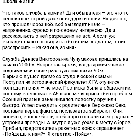
школа жизни"
Что такое служба в армии? Для обывателя – это что-то
непонятное, порой даже повод для иронии. Но для тех,
кто прошел через неё, всё выглядит иначе –
напряженно, сурово и по-своему интересно. Да и
рассказывать о ней разрешено не всё. А если уж
выпадет шанс поговорить с бывшим солдатом, стоит
расспросить – какая она, армия?
Служба Дениса Викторовича Чучумакова пришлась на
начало 2000-х. Непростое время, когда армия заново
поднималась после разоружения лихих 90-х.
В армию я ушел прямо со студенческой скамьи.
Поступил на исторический факультет ХГУ, отучился
полгода и понял — не моё. Прописка была в общежитии,
поэтому военкомат в Абакане меня принял без проблем.
Осенний призыв заканчивался, повестку вручили
быстро. Успел съездить к родителям в Верхнюю Сею,
поставил перед фактом: послезавтра забирают. Они,
конечно, в шоке были, но быстро созвали всех родных –
устроили проводы. А наутро я уже уехал к месту сборов.
Прибыл, представитель ракетных войск спрашивает:
«Пойдешь к нам?». Я ответил: «Пойду».