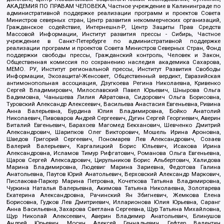
АКАДЕМИЯ ПО ПРАВАМ ЧЕЛОВЕКА, Частное учреждение в Калининграде по
административной поддержке реализации программ и проектов Совета
Министров северных стран, Центр развития некоммерческих организаций,
Гражданское содействие, Интернешнл-Р, Центр Защиты Прав Средств
Массовой Информации, Институт развития прессы - Сибирь, Частное
учреждение в Санкт-Петербурге по административной поддержке
реализации программ и проектов Совета Министров Северных Стран, Фонд
поддержки свободы прессы, Гражданский контроль, Человек и Закон,
Общественная комиссия по сохранению наследия академика Сахарова,
МЕМО. РУ, Институт региональной прессы, Институт Развития Свободы
Информации, Экозащита!-Женсовет, Общественный вердикт, Евразийская
антимонопольная ассоциация, Дзугкоева Регина Николаевна, Кривенко
Сергей Владимирович, Милославский Павел Юрьевич, Шнырова Ольга
Вадимовна, Чанышева Лилия Айратовна, Сидорович Ольга Борисовна,
Туровский Александр Алексеевич, Васильева Анастасия Евгеньевна, Ривина
Анна Валерьевна, Бурдина Юлия Владимировна, Бойко Анатолий
Николаевич, Пивоваров Андрей Сергеевич, Дугин Сергей Георгиевич, Аверин
Виталий Евгеньевич, Барахоев Магомед Бекханович, Шевченко Дмитрий
Александрович, Шарипков Олег Викторович, Мошель Ирина Ароновна,
Шведов Григорий Сергеевич, Пономарев Лев Александрович, Созаев
Валерий Валерьевич, Каргалицкий Борис Юльевич, Исакова Ирина
Александровна, Исламов Тимур Рифгатович, Романова Ольга Евгеньевна,
Щаров Сергей Алексадрович, Цирульников Борис Альбертович, Халидова
Марина Владимировна, Людевиг Марина Зариевна, Федотова Галина
Анатольевна, Паутов Юрий Анатольевич, Верховский Александр Маркович,
Пислакова-Паркер Марина Петровна, Кочеткова Татьяна Владимировна,
Чуркина Наталья Валерьевна, Акимова Татьяна Николаевна, Золотарева
Екатерина Александровна, Рачинский Ян Збигневич, Жемкова Елена
Борисовна, Гудков Лев Дмитриевич, Илларионова Юлия Юрьевна, Саранг
Анна Васильевна, Захарова Светлана Сергеевна, Щур Татьяна Михайловна,
Щур Николай Алексеевич, Аверин Владимир Анатольевич, Блинушов
Андрей Юрьевич, Мосин Алексей Геннадьевич, Гефтер Валентин