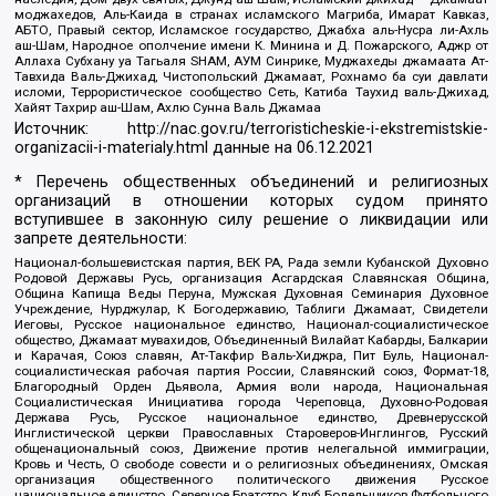
моджахедов, Аль-Каида в странах исламского Магриба, Имарат Кавказ,
АБТО, Правый сектор, Исламское государство, Джабха аль-Нусра ли-Ахль
аш-Шам, Народное ополчение имени К. Минина и Д. Пожарского, Аджр от
Аллаха Субхану уа Тагьаля SHAM, АУМ Синрике, Муджахеды джамаата Ат-
Тавхида Валь-Джихад, Чистопольский Джамаат, Рохнамо ба суи давлати
исломи, Террористическое сообщество Сеть, Катиба Таухид валь-Джихад,
Хайят Тахрир аш-Шам, Ахлю Сунна Валь Джамаа
Источник:
http://nac.gov.ru/terroristicheskie-i-ekstremistskie-
organizacii-i-materialy.html
данные на
06.12.2021
* Перечень общественных объединений и религиозных
организаций в отношении которых судом принято
вступившее в законную силу решение о ликвидации или
запрете деятельности:
Национал-большевистская партия, ВЕК РА, Рада земли Кубанской Духовно
Родовой Державы Русь, организация Асгардская Славянская Община,
Община Капища Веды Перуна, Мужская Духовная Семинария Духовное
Учреждение, Нурджулар, К Богодержавию, Таблиги Джамаат, Свидетели
Иеговы, Русское национальное единство, Национал-социалистическое
общество, Джамаат мувахидов, Объединенный Вилайат Кабарды, Балкарии
и Карачая, Союз славян, Ат-Такфир Валь-Хиджра, Пит Буль, Национал-
социалистическая рабочая партия России, Славянский союз, Формат-18,
Благородный Орден Дьявола, Армия воли народа, Национальная
Социалистическая Инициатива города Череповца, Духовно-Родовая
Держава Русь, Русское национальное единство, Древнерусской
Инглистической церкви Православных Староверов-Инглингов, Русский
общенациональный союз, Движение против нелегальной иммиграции,
Кровь и Честь, О свободе совести и о религиозных объединениях, Омская
организация общественного политического движения Русское
национальное единство, Северное Братство, Клуб Болельщиков Футбольного