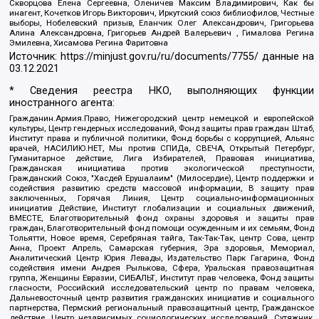
Скворцова Елена Сергеевна, Оленичев Максим Владимирович, Как бы
инагент, Кочетков Игорь Викторович, Иркутский союз библиофилов, Честные
выборы, Нобелевский призыв, Еланчик Олег Александрович, Григорьева
Алина Александровна, Григорьев Андрей Валерьевич , Гималова Регина
Эмилевна, Хисамова Регина Фаритовна
Источник:
https://minjust.gov.ru/ru/documents/7755/
данные на
03.12.2021
* Сведения реестра НКО, выполняющих функции
иностранного агента:
Гражданин.Армия.Право, Нижегородский центр немецкой и европейской
культуры, Центр гендерных исследований, Фонд защиты прав граждан Штаб,
Институт права и публичной политики, Фонд борьбы с коррупцией, Альянс
врачей, НАСИЛИЮ.НЕТ, Мы против СПИДа, СВЕЧА, Открытый Петербург,
Гуманитарное действие, Лига Избирателей, Правовая инициатива,
Гражданская инициатива против экологической преступности,
Гражданский Союз, "Хасдей Ерушалаим" (Милосердие), Центр поддержки и
содействия развитию средств массовой информации, В защиту прав
заключенных, Горячая Линия, Центр социально-информационных
инициатив Действие, Институт глобализации и социальных движений,
ВМЕСТЕ, Благотворительный фонд охраны здоровья и защиты прав
граждан, Благотворительный фонд помощи осужденным и их семьям, Фонд
Тольятти, Новое время, Серебряная тайга, Так-Так-Так, центр Сова, центр
Анна, Проект Апрель, Самарская губерния, Эра здоровья, Мемориал,
Аналитический Центр Юрия Левады, Издательство Парк Гагарина, Фонд
содействия имени Андрея Рылькова, Сфера, Уральская правозащитная
группа, Женщины Евразии, СИБАЛЬТ, Институт прав человека, Фонд защиты
гласности, Российский исследовательский центр по правам человека,
Дальневосточный центр развития гражданских инициатив и социального
партнерства, Пермский региональный правозащитный центр, Гражданское
действие, Центр независимых социологических исследований, Сутяжник,