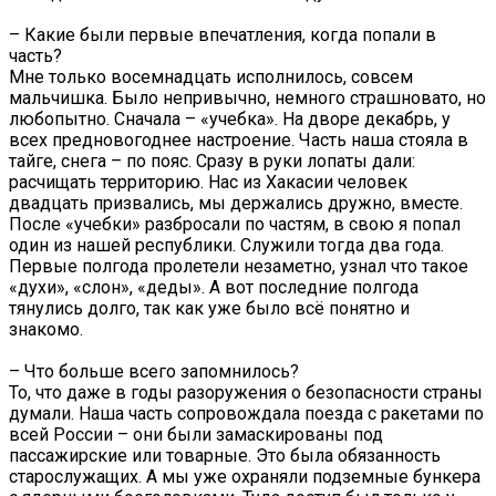
– Какие были первые впечатления, когда попали в
часть?
Мне только восемнадцать исполнилось, совсем
мальчишка. Было непривычно, немного страшновато, но
любопытно. Сначала – «учебка». На дворе декабрь, у
всех предновогоднее настроение. Часть наша стояла в
тайге, снега – по пояс. Сразу в руки лопаты дали:
расчищать территорию. Нас из Хакасии человек
двадцать призвались, мы держались дружно, вместе.
После «учебки» разбросали по частям, в свою я попал
один из нашей республики. Служили тогда два года.
Первые полгода пролетели незаметно, узнал что такое
«духи», «слон», «деды». А вот последние полгода
тянулись долго, так как уже было всё понятно и
знакомо.
– Что больше всего запомнилось?
То, что даже в годы разоружения о безопасности страны
думали. Наша часть сопровождала поезда с ракетами по
всей России – они были замаскированы под
пассажирские или товарные. Это была обязанность
старослужащих. А мы уже охраняли подземные бункера