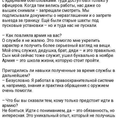
с ядерными боеголовками. Туда доступ был только у
офицеров. Когда там велись работы, нас даже со
вышек снимали – запрещали смотреть. Мы
подписывали документы о неразглашении и о запрете
выезда за границу. Ещё были старые шахты под
пусковые установки – но и туда нас не пускали.
– Как повлияла армия на вас?
О службе я не жалею. Это помогло мне укрепить
характер и получить более серьезный взгляд на вещи.
Мой отец служил, дедушка, брат, дяди – и это правильно.
Сын мой сейчас тоже служит, ушел буквально в ноябре.
Армия – это школа жизни, которую стоит пройти.
Пригодились ли навыки полученные за время службы в
дальнейшем?
– Безусловно. Я работал в правоохранительной системе
и, например, знания и практика обращения с оружием
очень помогли.
– Что бы вы сказали тем, кому только предстоит идти в
армию?
Не бояться. Идти с пониманием, да – это обязанность, но
интересная. Это уникальный опыт, который не получишь