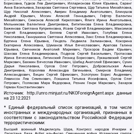
Борисовна, Гудков Лев Дмитриевич, Илларионова Юлия Юрьевна, Саранг
Анна Васильевна, Захарова Светлана Сергеевна, Щур Татьяна Михайловна,
Щур Николай Алексеевич, Аверин Владимир Анатольевич, Блинушов
Андрей Юрьевич, Мосин Алексей Геннадьевич, Гефтер Валентин
Михайлович, Симонов Алексей Кириллович, Флиге Ирина Анатольевна,
Мельникова Валентина Дмитриевна, Вититинова Елена Владимировна,
Баженова Светлана Куприяновна, Исаев Сергей Владимирович, Максимов
Сергей Владимирович, Беляев Сергей Иванович, Голубева Елена
Николаевна, Ганнушкина Светлана Алексеевна, Закс Елена Владимировна,
Буртина Елена Юрьевна, Гендель Людмила Залмановна, Кокорина
Екатерина Алексеевна, Шуманов Илья Вячеславович, Арапова Галина
Юрьевна, Свечников Анатолий Мариевич, Прохоров Вадим Юрьевич,
Шахова Елена Владимировна, Подузов Сергей Васильевич, Протасова
Ирина Вячеславовна, Литинский Леонид Борисович, Лукашевский Сергей
Маркович, Бахмин Вячеслав Иванович, Шабад Анатолий Ефимович, Сухих
Дарья Николаевна, Орлов Олег Петрович, Добровольская Анна
Дмитриевна, Королева Александра Евгеньевна, Смирнов Владимир
Александрович, Вицин Сергей Ефимович, Золотухин Борис Андреевич,
Левинсон Лев Семенович, Локшина Татьяна Иосифовна, Орлов Олег
Петрович, Полякова Мара Федоровна, Резник Генри Маркович, Захаров
Герман Константинович
Источник:
http://unro.minjust.ru/NKOForeignAgent.aspx
данные
на
23.12.2021
* Единый федеральный список организаций, в том числе
иностранных и международных организаций, признанных в
соответствии с законодательством Российской Федерации
террористическими:
Высший военный Маджлисуль Шура, Конгресс народов Ичкерии и
Дагестана, База, Асбат аль-Ансар, Священная война, Исламская группа,