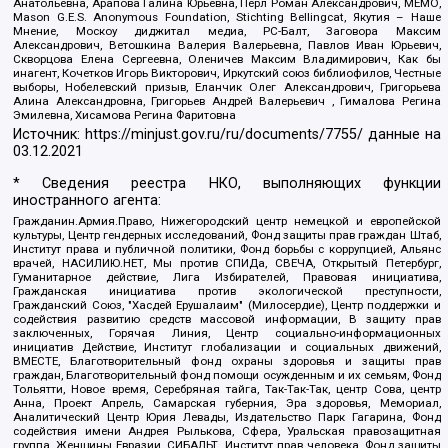
Анатольевна, Арапова Галина Юрьевна, Перл Роман Александрович, МЕМО,
Mason G.E.S. Anonymous Foundation, Stichting Bellingcat, Якутия – Наше
Мнение, Москоу диджитал медиа, РС-Балт, Заговора Максим
Александрович, Ветошкина Валерия Валерьевна, Павлов Иван Юрьевич,
Скворцова Елена Сергеевна, Оленичев Максим Владимирович, Как бы
инагент, Кочетков Игорь Викторович, Иркутский союз библиофилов, Честные
выборы, Нобелевский призыв, Еланчик Олег Александрович, Григорьева
Алина Александровна, Григорьев Андрей Валерьевич , Гималова Регина
Эмилевна, Хисамова Регина Фаритовна
Источник:
https://minjust.gov.ru/ru/documents/7755/
данные на
03.12.2021
* Сведения реестра НКО, выполняющих функции
иностранного агента:
Гражданин.Армия.Право, Нижегородский центр немецкой и европейской
культуры, Центр гендерных исследований, Фонд защиты прав граждан Штаб,
Институт права и публичной политики, Фонд борьбы с коррупцией, Альянс
врачей, НАСИЛИЮ.НЕТ, Мы против СПИДа, СВЕЧА, Открытый Петербург,
Гуманитарное действие, Лига Избирателей, Правовая инициатива,
Гражданская инициатива против экологической преступности,
Гражданский Союз, "Хасдей Ерушалаим" (Милосердие), Центр поддержки и
содействия развитию средств массовой информации, В защиту прав
заключенных, Горячая Линия, Центр социально-информационных
инициатив Действие, Институт глобализации и социальных движений,
ВМЕСТЕ, Благотворительный фонд охраны здоровья и защиты прав
граждан, Благотворительный фонд помощи осужденным и их семьям, Фонд
Тольятти, Новое время, Серебряная тайга, Так-Так-Так, центр Сова, центр
Анна, Проект Апрель, Самарская губерния, Эра здоровья, Мемориал,
Аналитический Центр Юрия Левады, Издательство Парк Гагарина, Фонд
содействия имени Андрея Рылькова, Сфера, Уральская правозащитная
группа, Женщины Евразии, СИБАЛЬТ, Институт прав человека, Фонд защиты