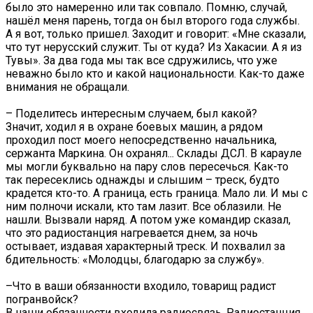
было это намеренно или так совпало. Помню, случай,
нашёл меня парень, тогда он был второго года службы.
А я вот, только пришел. Заходит и говорит: «Мне сказали,
что тут нерусский служит. Ты от куда? Из Хакасии. А я из
Тувы». За два года мы так все сдружились, что уже
неважно было кто и какой национальности. Как-то даже
внимания не обращали.
– Поделитесь интересным случаем, был какой?
Значит, ходил я в охране боевых машин, а рядом
проходил пост моего непосредственно начальника,
сержанта Маркина. Он охранял... Склады ДСЛ. В карауле
мы могли буквально на пару слов пересечься. Как-то
так пересеклись однажды и слышим – треск, будто
крадется кто-то. А граница, есть граница. Мало ли. И мы с
ним полночи искали, кто там лазит. Все облазили. Не
нашли. Вызвали наряд. А потом уже командир сказал,
что это радиостанция нагревается днем, за ночь
остывает, издавая характерный треск. И похвалил за
бдительность: «Молодцы, благодарю за службу».
–Что в ваши обязанности входило, товарищ радист
погранвойск?
В наши обязанности входила радиосвязь. Радиостанция