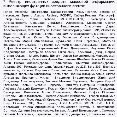
* Реестр иностранных средств массовой информации,
выполняющих функции иностранного агента:
Голос Америки, Idel.Реалии, Кавказ.Реалии, Крым.Реалии, Телеканал
Настоящее Время, Azatliq Radiosi, PCE/PC, Сибирь.Реалии, Фактограф,
Север.Реалии, Радио Свобода, MEDIUM-ORIENT, Пономарев Лев
Александрович, Савицкая Людмила Алексеевна, Маркелов Сергей
Евгеньевич, Камалягин Денис Николаевич, Апахончич Дарья
Александровна, Medusa Project, Первое антикоррупционное СМИ, VTimes.io,
Баданин Роман Сергеевич, Гликин Максим Александрович, Маняхин Петр
Борисович, Ярош Юлия Петровна, Чуракова Ольга Владимировна,
Железнова Мария Михайловна, Лукьянова Юлия Сергеевна, Маетная
Елизавета Витальевна, The Insider SIA, Рубин Михаил Аркадьевич, Гройсман
Софья Романовна, Рождественский Илья Дмитриевич, Апухтина Юлия
Владимировна, Постернак Алексей Евгеньевич, Телеканал Дождь, Петров
Степан Юрьевич, Istories fonds, Шмагун Олеся Валентиновна, Мароховская
Алеся Алексеевна, Долинина Ирина Николаевна, Шлейнов Роман Юрьевич,
Анин Роман Александрович, Великовский Дмитрий Александрович,
Альтаир 2021, Ромашки монолит, Главный редактор 2021, Вега 2021, Важные
иноагенты, Каткова Вероника Вячеславовна, Карезина Инна Павловна,
Кузьмина Людмила Гавриловна, Костылева Полина Владимировна, Лютов
Александр Иванович, Жилкин Владимир Владимирович, Жилинский
Владимир Александрович, Тихонов Михаил Сергеевич, Пискунов Сергей
Евгеньевич, Ковин Виталий Сергеевич, Кильтау Екатерина Викторовна,
Любарев Аркадий Ефимович, Гурман Юрий Альбертович, Грезев Александр
Викторович, Важенков Артем Валерьевич, Иванова София Юрьевна,
Пигалкин Илья Валерьевич, Петров Алексей Викторович, Егоров Владимир
Владимирович, Гусев Андрей Юрьевич, Смирнов Сергей Сергеевич, Верзилов
Петр Юрьевич, ЗП, Зона права, ЖУРНАЛИСТ-ИНОСТРАННЫЙ АГЕНТ,
Вольтская Татьяна Анатольевна, Клепиковская Екатерина Дмитриевна,
Сотников Даниил Владимирович, Захаров Андрей Вячеславович, Симонов
Евгений Алексеевич, Сурначева Елизавета Дмитриевна, Соловьева Елена