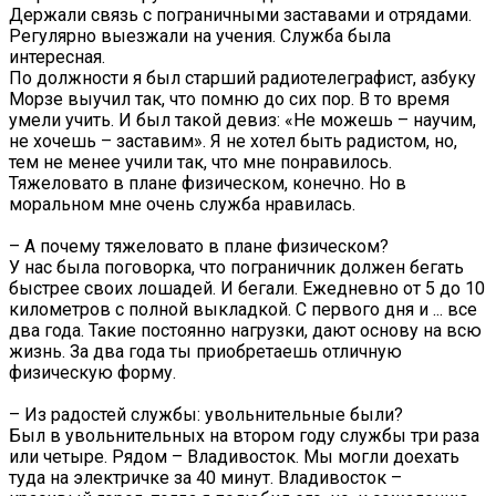
Держали связь с пограничными заставами и отрядами.
Регулярно выезжали на учения. Служба была
интересная.
По должности я был старший радиотелеграфист, азбуку
Морзе выучил так, что помню до сих пор. В то время
умели учить. И был такой девиз: «Не можешь – научим,
не хочешь – заставим». Я не хотел быть радистом, но,
тем не менее учили так, что мне понравилось.
Тяжеловато в плане физическом, конечно. Но в
моральном мне очень служба нравилась.
– А почему тяжеловато в плане физическом?
У нас была поговорка, что пограничник должен бегать
быстрее своих лошадей. И бегали. Ежедневно от 5 до 10
километров с полной выкладкой. С первого дня и ... все
два года. Такие постоянно нагрузки, дают основу на всю
жизнь. За два года ты приобретаешь отличную
физическую форму.
– Из радостей службы: увольнительные были?
Был в увольнительных на втором году службы три раза
или четыре. Рядом – Владивосток. Мы могли доехать
туда на электричке за 40 минут. Владивосток –