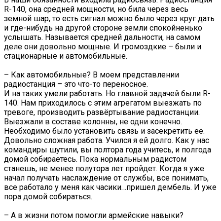
R-140, она средней мощности, но била через весь
земной шар, то есть сигнал можно было через круг дать
и где-нибудь на другой стороне земли спокойненько
услышать. Называется средней дальности, на самом
деле они довольно мощные. И громоздкие – были и
стационарные и автомобильные.
– Как автомобильные? В моем представлении
радиостанция – это что-то переносное.
И на таких умели работать. Но главной задачей были R-
140. Нам приходилось с этим агрегатом выезжать по
тревоге, производить развёртывание радиостанции.
Выезжали в составе колонны, не одни конечно.
Необходимо было установить связь и засекретить её.
Довольно сложная работа. Учился я ей долго. Как у нас
командиры шутили, вы полтора года учитесь, и полгода
домой собираетесь. Пока нормальным радистом
станешь, не менее полутора лет пройдет. Когда я уже
начал получать наслаждение от службы, все понимать,
все работало у меня как часики…пришел дембель. И уже
пора домой собираться.
– А в жизни потом помогли армейские навыки?