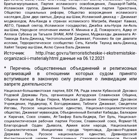
Братья-мусульмане, Партия исламского освобождения, Лашкар-И-Тайба,
Исламская группа, Движение Талибан, Исламская партия Туркестана,
Общество социальных реформ, Общество возрождения исламского
наследия, Дом двух святых, Джунд аш-Шам, Исламский джихад – Джамаат
моджахедов, Аль-Каида в странах исламского Магриба, Имарат Кавказ,
АБТО, Правый сектор, Исламское государство, Джабха аль-Нусра ли-Ахль
аш-Шам, Народное ополчение имени К. Минина и Д. Пожарского, Аджр от
Аллаха Субхану уа Тагьаля SHAM, АУМ Синрике, Муджахеды джамаата Ат-
Тавхида Валь-Джихад, Чистопольский Джамаат, Рохнамо ба суи давлати
исломи, Террористическое сообщество Сеть, Катиба Таухид валь-Джихад,
Хайят Тахрир аш-Шам, Ахлю Сунна Валь Джамаа
Источник:
http://nac.gov.ru/terroristicheskie-i-ekstremistskie-
organizacii-i-materialy.html
данные на
06.12.2021
* Перечень общественных объединений и религиозных
организаций в отношении которых судом принято
вступившее в законную силу решение о ликвидации или
запрете деятельности:
Национал-большевистская партия, ВЕК РА, Рада земли Кубанской Духовно
Родовой Державы Русь, организация Асгардская Славянская Община,
Община Капища Веды Перуна, Мужская Духовная Семинария Духовное
Учреждение, Нурджулар, К Богодержавию, Таблиги Джамаат, Свидетели
Иеговы, Русское национальное единство, Национал-социалистическое
общество, Джамаат мувахидов, Объединенный Вилайат Кабарды, Балкарии
и Карачая, Союз славян, Ат-Такфир Валь-Хиджра, Пит Буль, Национал-
социалистическая рабочая партия России, Славянский союз, Формат-18,
Благородный Орден Дьявола, Армия воли народа, Национальная
Социалистическая Инициатива города Череповца, Духовно-Родовая
Держава Русь, Русское национальное единство, Древнерусской
Инглистической церкви Православных Староверов-Инглингов, Русский