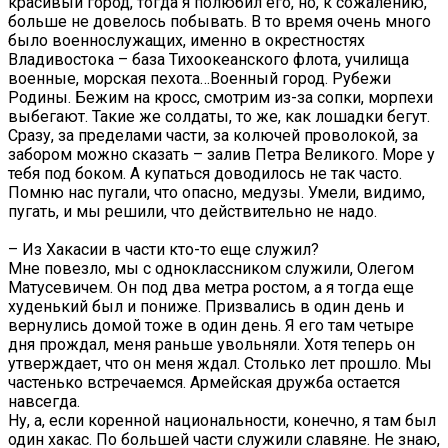
красивый город, тогда я полюбил его, но, к сожалению,
больше не довелось побывать. В то время очень много
было военнослужащих, именно в окрестностях
Владивостока – база Тихоокеанского флота, училища
военные, морская пехота…Военный город. Рубежи
Родины. Бежим на кросс, смотрим из-за сопки, морпехи
выбегают. Такие же солдаты, то же, как лошадки бегут.
Сразу, за пределами части, за колючей проволокой, за
забором можно сказать – залив Петра Великого. Море у
тебя под боком. А купаться доводилось не так часто.
Помню нас пугали, что опасно, медузы. Умели, видимо,
пугать, и мы решили, что действительно не надо.
– Из Хакасии в части кто-то еще служил?
Мне повезло, мы с одноклассником служили, Олегом
Матусевичем. Он под два метра ростом, а я тогда еще
худенький был и пониже. Призвались в один день и
вернулись домой тоже в один день. Я его там четыре
дня прождал, меня раньше увольняли. Хотя теперь он
утверждает, что он меня ждал. Столько лет прошло. Мы
частенько встречаемся. Армейская дружба остается
навсегда.
Ну, а, если коренной национальности, конечно, я там был
один хакас. По большей части служили славяне. Не знаю,