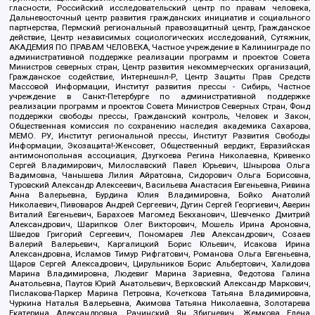
гласности, Российский исследовательский центр по правам человека,
Дальневосточный центр развития гражданских инициатив и социального
партнерства, Пермский региональный правозащитный центр, Гражданское
действие, Центр независимых социологических исследований, Сутяжник,
АКАДЕМИЯ ПО ПРАВАМ ЧЕЛОВЕКА, Частное учреждение в Калининграде по
административной поддержке реализации программ и проектов Совета
Министров северных стран, Центр развития некоммерческих организаций,
Гражданское содействие, Интернешнл-Р, Центр Защиты Прав Средств
Массовой Информации, Институт развития прессы - Сибирь, Частное
учреждение в Санкт-Петербурге по административной поддержке
реализации программ и проектов Совета Министров Северных Стран, Фонд
поддержки свободы прессы, Гражданский контроль, Человек и Закон,
Общественная комиссия по сохранению наследия академика Сахарова,
МЕМО. РУ, Институт региональной прессы, Институт Развития Свободы
Информации, Экозащита!-Женсовет, Общественный вердикт, Евразийская
антимонопольная ассоциация, Дзугкоева Регина Николаевна, Кривенко
Сергей Владимирович, Милославский Павел Юрьевич, Шнырова Ольга
Вадимовна, Чанышева Лилия Айратовна, Сидорович Ольга Борисовна,
Туровский Александр Алексеевич, Васильева Анастасия Евгеньевна, Ривина
Анна Валерьевна, Бурдина Юлия Владимировна, Бойко Анатолий
Николаевич, Пивоваров Андрей Сергеевич, Дугин Сергей Георгиевич, Аверин
Виталий Евгеньевич, Барахоев Магомед Бекханович, Шевченко Дмитрий
Александрович, Шарипков Олег Викторович, Мошель Ирина Ароновна,
Шведов Григорий Сергеевич, Пономарев Лев Александрович, Созаев
Валерий Валерьевич, Каргалицкий Борис Юльевич, Исакова Ирина
Александровна, Исламов Тимур Рифгатович, Романова Ольга Евгеньевна,
Щаров Сергей Алексадрович, Цирульников Борис Альбертович, Халидова
Марина Владимировна, Людевиг Марина Зариевна, Федотова Галина
Анатольевна, Паутов Юрий Анатольевич, Верховский Александр Маркович,
Пислакова-Паркер Марина Петровна, Кочеткова Татьяна Владимировна,
Чуркина Наталья Валерьевна, Акимова Татьяна Николаевна, Золотарева
Екатерина Александровна, Рачинский Ян Збигневич, Жемкова Елена