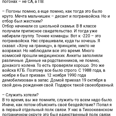
погонах – не СА, а ПВ.
– Погоны помню, а еще помню, как тогда это было
круто. Мечта мальчишек – десант и погранвойска. Но и
отбор был жестким?
Отбор начинали со школьной скамьи. В 8 классе
получали приписное свидетельство. И тогда уже
набирали группу. Точнее команды. Вот к -220 – это
погранвойска. Нас спрашивали, куда ты хочешь. Я
сказал: «Хочу на границу», в принципе, никто не
возражал. Но наблюдали все это время. Много
комиссий прошли медицинских. Анкеты заполняли
различные. Данные на родственников, не помню,
докакого колена. То есть проверяли хорошо. Это же
войска КГБ. Поэтому все было строго. С 1988 года, в
ноябре я был призван. 12 ноября 1990 года
демобилизован в запас. Домой приехал 19 октября в
свой день рождения свой. Подарок такой своеобразный.
– Служить хотели?
В то время, вы же помните, служить-то всем надо было.
Иначе, как потом объяснить своё бездействие? Попал я
в первый отдельный полк связи. У нас в Тихоокеанском
пограничном округе это был единственный полк связи.