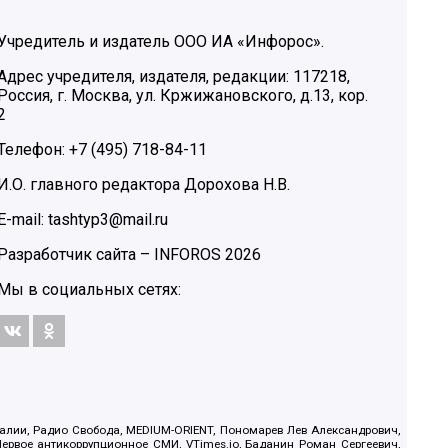
Учредитель и издатель ООО ИА «Инфорос».
Адрес учредителя, издателя, редакции: 117218,
Россия, г. Москва, ул. Кржижановского, д.13, кор.
2
Телефон: +7 (495) 718-84-11
И.О. главного редактора Дорохова Н.В.
E-mail: tashtyp3@mail.ru
Разработчик сайта –
INFOROS
2026
Мы в социальных сетях:
.Реалии, Радио Свобода, MEDIUM-ORIENT, Пономарев Лев Александрович,
ервое антикоррупционное СМИ, VTimes.io, Баданин Роман Сергеевич,