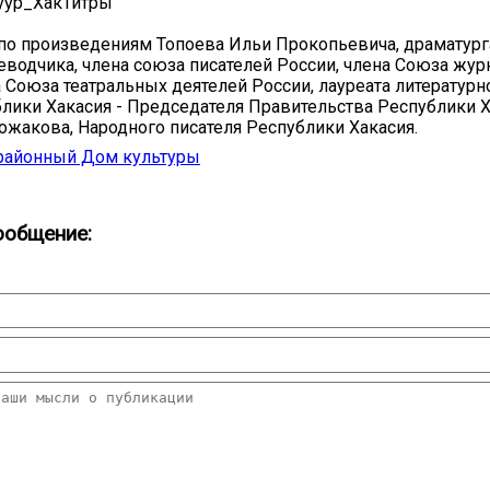
пӱӱр_ХакТитры
о произведениям Топоева Ильи Прокопьевича, драматурга
реводчика, члена союза писателей России, члена Союза жу
а Союза театральных деятелей России, лауреата литератур
лики Хакасия - Председателя Правительства Республики 
жакова, Народного писателя Республики Хакасия.
районный Дом культуры
ообщение: