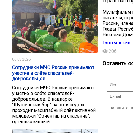
Тораат паза 
Мультфильм п
писателя, пе
России, член
Главы Респуб
Николая Домо
Таштыпский 
206
06.08.2026
Оставить с
Сотрудники МЧС России принимают
участие в слёте спасателей-
добровольцев.
Сотрудники МЧС России принимают
участие в слёте спасателей-
добровольцев. В нацпарке
"Шушенский бор" на этой неделе
проходит масштабный слёт активной
молодёжи "Ориентир на спасение",
организованный...