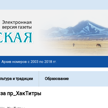
Архив номеров с 2003 по 2018 гг.
льтура и традиции
Образование
за пӱӱр_ХакТитры