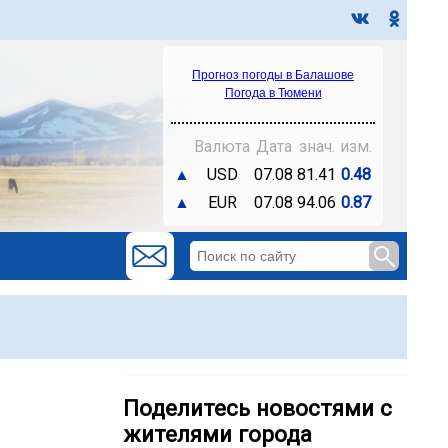
Прогноз погоды в Балашове
Погода в Тюмени
Валюта
Дата
знач.
изм.
▲
USD
07.08
81.41
0.48
▲
EUR
07.08
94.06
0.87
Поделитесь новостями с
жителями города