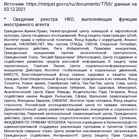
Источник:
https://minjust.gov.ru/ru/documents/7755/
данные на
03.12.2021
* Сведения реестра НКО, выполняющих функции
иностранного агента:
Гражданин.Армия.Право, Нижегородский центр немецкой и европейской
культуры, Центр гендерных исследований, Фонд защиты прав граждан Штаб,
Институт права и публичной политики, Фонд борьбы с коррупцией, Альянс
врачей, НАСИЛИЮ.НЕТ, Мы против СПИДа, СВЕЧА, Открытый Петербург,
Гуманитарное действие, Лига Избирателей, Правовая инициатива,
Гражданская инициатива против экологической преступности,
Гражданский Союз, "Хасдей Ерушалаим" (Милосердие), Центр поддержки и
содействия развитию средств массовой информации, В защиту прав
заключенных, Горячая Линия, Центр социально-информационных
инициатив Действие, Институт глобализации и социальных движений,
ВМЕСТЕ, Благотворительный фонд охраны здоровья и защиты прав
граждан, Благотворительный фонд помощи осужденным и их семьям, Фонд
Тольятти, Новое время, Серебряная тайга, Так-Так-Так, центр Сова, центр
Анна, Проект Апрель, Самарская губерния, Эра здоровья, Мемориал,
Аналитический Центр Юрия Левады, Издательство Парк Гагарина, Фонд
содействия имени Андрея Рылькова, Сфера, Уральская правозащитная
группа, Женщины Евразии, СИБАЛЬТ, Институт прав человека, Фонд защиты
гласности, Российский исследовательский центр по правам человека,
Дальневосточный центр развития гражданских инициатив и социального
партнерства, Пермский региональный правозащитный центр, Гражданское
действие, Центр независимых социологических исследований, Сутяжник,
АКАДЕМИЯ ПО ПРАВАМ ЧЕЛОВЕКА, Частное учреждение в Калининграде по
административной поддержке реализации программ и проектов Совета
Министров северных стран, Центр развития некоммерческих организаций,
Гражданское содействие, Интернешнл-Р, Центр Защиты Прав Средств