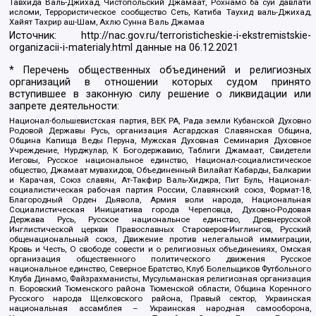
Тавхида Валь-Джихад, Чистопольский Джамаат, Рохнамо ба суи давлати
исломи, Террористическое сообщество Сеть, Катиба Таухид валь-Джихад,
Хайят Тахрир аш-Шам, Ахлю Сунна Валь Джамаа
Источник:
http://nac.gov.ru/terroristicheskie-i-ekstremistskie-
organizacii-i-materialy.html
данные на
06.12.2021
* Перечень общественных объединений и религиозных
организаций в отношении которых судом принято
вступившее в законную силу решение о ликвидации или
запрете деятельности:
Национал-большевистская партия, ВЕК РА, Рада земли Кубанской Духовно
Родовой Державы Русь, организация Асгардская Славянская Община,
Община Капища Веды Перуна, Мужская Духовная Семинария Духовное
Учреждение, Нурджулар, К Богодержавию, Таблиги Джамаат, Свидетели
Иеговы, Русское национальное единство, Национал-социалистическое
общество, Джамаат мувахидов, Объединенный Вилайат Кабарды, Балкарии
и Карачая, Союз славян, Ат-Такфир Валь-Хиджра, Пит Буль, Национал-
социалистическая рабочая партия России, Славянский союз, Формат-18,
Благородный Орден Дьявола, Армия воли народа, Национальная
Социалистическая Инициатива города Череповца, Духовно-Родовая
Держава Русь, Русское национальное единство, Древнерусской
Инглистической церкви Православных Староверов-Инглингов, Русский
общенациональный союз, Движение против нелегальной иммиграции,
Кровь и Честь, О свободе совести и о религиозных объединениях, Омская
организация общественного политического движения Русское
национальное единство, Северное Братство, Клуб Болельщиков Футбольного
Клуба Динамо, Файзрахманисты, Мусульманская религиозная организация
п. Боровский Тюменского района Тюменской области, Община Коренного
Русского народа Щелковского района, Правый сектор, Украинская
национальная ассамблея – Украинская народная самооборона,