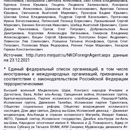
Николаевна, Ганнушкина Светлана Алексеевна, Закс Елена Владимировна,
Буртина Елена Юрьевна, Гендель Людмила Залмановна, Кокорина
Екатерина Алексеевна, Шуманов Илья Вячеславович, Арапова Галина
Юрьевна, Свечников Анатолий Мариевич, Прохоров Вадим Юрьевич,
Шахова Елена Владимировна, Подузов Сергей Васильевич, Протасова
Ирина Вячеславовна, Литинский Леонид Борисович, Лукашевский Сергей
Маркович, Бахмин Вячеслав Иванович, Шабад Анатолий Ефимович, Сухих
Дарья Николаевна, Орлов Олег Петрович, Добровольская Анна
Дмитриевна, Королева Александра Евгеньевна, Смирнов Владимир
Александрович, Вицин Сергей Ефимович, Золотухин Борис Андреевич,
Левинсон Лев Семенович, Локшина Татьяна Иосифовна, Орлов Олег
Петрович, Полякова Мара Федоровна, Резник Генри Маркович, Захаров
Герман Константинович
Источник:
http://unro.minjust.ru/NKOForeignAgent.aspx
данные
на
23.12.2021
* Единый федеральный список организаций, в том числе
иностранных и международных организаций, признанных в
соответствии с законодательством Российской Федерации
террористическими:
Высший военный Маджлисуль Шура, Конгресс народов Ичкерии и
Дагестана, База, Асбат аль-Ансар, Священная война, Исламская группа,
Братья-мусульмане, Партия исламского освобождения, Лашкар-И-Тайба,
Исламская группа, Движение Талибан, Исламская партия Туркестана,
Общество социальных реформ, Общество возрождения исламского
наследия, Дом двух святых, Джунд аш-Шам, Исламский джихад – Джамаат
моджахедов, Аль-Каида в странах исламского Магриба, Имарат Кавказ,
АБТО, Правый сектор, Исламское государство, Джабха аль-Нусра ли-Ахль
аш-Шам, Народное ополчение имени К. Минина и Д. Пожарского, Аджр от
Аллаха Субхану уа Тагьаля SHAM, АУМ Синрике, Муджахеды джамаата Ат-