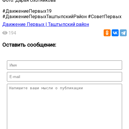
Фото: Дарья Охотникова
#ДвижениеПервых19
#ДвижениеПервыхТаштыпскийРайон #СоветПервых
Движение Первых | Таштыпский район
194
Оставить сообщение: