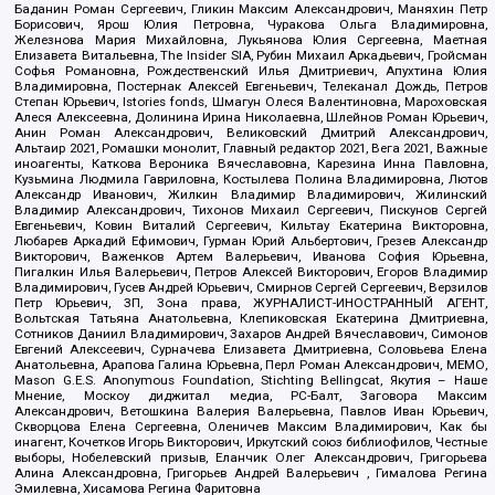
Баданин Роман Сергеевич, Гликин Максим Александрович, Маняхин Петр
Борисович, Ярош Юлия Петровна, Чуракова Ольга Владимировна,
Железнова Мария Михайловна, Лукьянова Юлия Сергеевна, Маетная
Елизавета Витальевна, The Insider SIA, Рубин Михаил Аркадьевич, Гройсман
Софья Романовна, Рождественский Илья Дмитриевич, Апухтина Юлия
Владимировна, Постернак Алексей Евгеньевич, Телеканал Дождь, Петров
Степан Юрьевич, Istories fonds, Шмагун Олеся Валентиновна, Мароховская
Алеся Алексеевна, Долинина Ирина Николаевна, Шлейнов Роман Юрьевич,
Анин Роман Александрович, Великовский Дмитрий Александрович,
Альтаир 2021, Ромашки монолит, Главный редактор 2021, Вега 2021, Важные
иноагенты, Каткова Вероника Вячеславовна, Карезина Инна Павловна,
Кузьмина Людмила Гавриловна, Костылева Полина Владимировна, Лютов
Александр Иванович, Жилкин Владимир Владимирович, Жилинский
Владимир Александрович, Тихонов Михаил Сергеевич, Пискунов Сергей
Евгеньевич, Ковин Виталий Сергеевич, Кильтау Екатерина Викторовна,
Любарев Аркадий Ефимович, Гурман Юрий Альбертович, Грезев Александр
Викторович, Важенков Артем Валерьевич, Иванова София Юрьевна,
Пигалкин Илья Валерьевич, Петров Алексей Викторович, Егоров Владимир
Владимирович, Гусев Андрей Юрьевич, Смирнов Сергей Сергеевич, Верзилов
Петр Юрьевич, ЗП, Зона права, ЖУРНАЛИСТ-ИНОСТРАННЫЙ АГЕНТ,
Вольтская Татьяна Анатольевна, Клепиковская Екатерина Дмитриевна,
Сотников Даниил Владимирович, Захаров Андрей Вячеславович, Симонов
Евгений Алексеевич, Сурначева Елизавета Дмитриевна, Соловьева Елена
Анатольевна, Арапова Галина Юрьевна, Перл Роман Александрович, МЕМО,
Mason G.E.S. Anonymous Foundation, Stichting Bellingcat, Якутия – Наше
Мнение, Москоу диджитал медиа, РС-Балт, Заговора Максим
Александрович, Ветошкина Валерия Валерьевна, Павлов Иван Юрьевич,
Скворцова Елена Сергеевна, Оленичев Максим Владимирович, Как бы
инагент, Кочетков Игорь Викторович, Иркутский союз библиофилов, Честные
выборы, Нобелевский призыв, Еланчик Олег Александрович, Григорьева
Алина Александровна, Григорьев Андрей Валерьевич , Гималова Регина
Эмилевна, Хисамова Регина Фаритовна