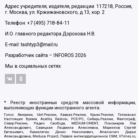
Адрес учредителя, издателя, редакции: 117218, Россия,
г. Москва, ул. Кржижановского, д.13, кор. 2
Телефон: +7 (495) 718-84-11
И.О. главного редактора Дорохова Н.В.
E-mail: tashtyp3@mail.ru
Разработчик сайта –
INFOROS
2026
Мы в социальных сетях:
* Реестр иностранных средств массовой информации,
выполняющих функции иностранного агента:
Голос Америки, Idel.Реалии, Кавказ.Реалии, Крым.Реалии, Телеканал
Настоящее Время, Azatliq Radiosi, PCE/PC, Сибирь.Реалии, Фактограф,
Север.Реалии, Радио Свобода, MEDIUM-ORIENT, Пономарев Лев
Александрович, Савицкая Людмила Алексеевна, Маркелов Сергей
Евгеньевич, Камалягин Денис Николаевич, Апахончич Дарья
Александровна, Medusa Project, Первое антикоррупционное СМИ, VTimes.io,