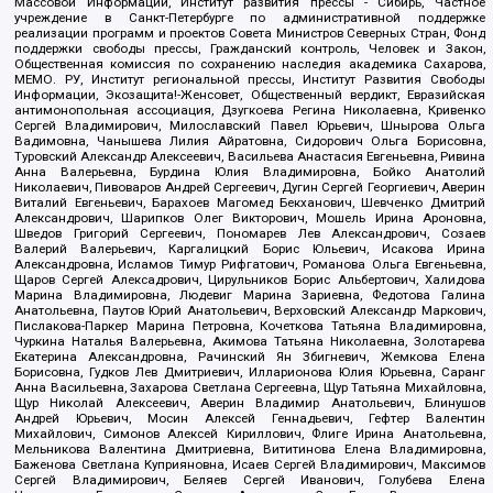
Массовой Информации, Институт развития прессы - Сибирь, Частное
учреждение в Санкт-Петербурге по административной поддержке
реализации программ и проектов Совета Министров Северных Стран, Фонд
поддержки свободы прессы, Гражданский контроль, Человек и Закон,
Общественная комиссия по сохранению наследия академика Сахарова,
МЕМО. РУ, Институт региональной прессы, Институт Развития Свободы
Информации, Экозащита!-Женсовет, Общественный вердикт, Евразийская
антимонопольная ассоциация, Дзугкоева Регина Николаевна, Кривенко
Сергей Владимирович, Милославский Павел Юрьевич, Шнырова Ольга
Вадимовна, Чанышева Лилия Айратовна, Сидорович Ольга Борисовна,
Туровский Александр Алексеевич, Васильева Анастасия Евгеньевна, Ривина
Анна Валерьевна, Бурдина Юлия Владимировна, Бойко Анатолий
Николаевич, Пивоваров Андрей Сергеевич, Дугин Сергей Георгиевич, Аверин
Виталий Евгеньевич, Барахоев Магомед Бекханович, Шевченко Дмитрий
Александрович, Шарипков Олег Викторович, Мошель Ирина Ароновна,
Шведов Григорий Сергеевич, Пономарев Лев Александрович, Созаев
Валерий Валерьевич, Каргалицкий Борис Юльевич, Исакова Ирина
Александровна, Исламов Тимур Рифгатович, Романова Ольга Евгеньевна,
Щаров Сергей Алексадрович, Цирульников Борис Альбертович, Халидова
Марина Владимировна, Людевиг Марина Зариевна, Федотова Галина
Анатольевна, Паутов Юрий Анатольевич, Верховский Александр Маркович,
Пислакова-Паркер Марина Петровна, Кочеткова Татьяна Владимировна,
Чуркина Наталья Валерьевна, Акимова Татьяна Николаевна, Золотарева
Екатерина Александровна, Рачинский Ян Збигневич, Жемкова Елена
Борисовна, Гудков Лев Дмитриевич, Илларионова Юлия Юрьевна, Саранг
Анна Васильевна, Захарова Светлана Сергеевна, Щур Татьяна Михайловна,
Щур Николай Алексеевич, Аверин Владимир Анатольевич, Блинушов
Андрей Юрьевич, Мосин Алексей Геннадьевич, Гефтер Валентин
Михайлович, Симонов Алексей Кириллович, Флиге Ирина Анатольевна,
Мельникова Валентина Дмитриевна, Вититинова Елена Владимировна,
Баженова Светлана Куприяновна, Исаев Сергей Владимирович, Максимов
Сергей Владимирович, Беляев Сергей Иванович, Голубева Елена